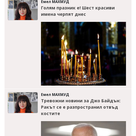
Емел МАХМУД
Голям празник е! Шест красиви
имена черпят днес
Емел МАХМУД
Тревожни новини за Джо Байдън:
Ракът се е разпространил отвъд
костите