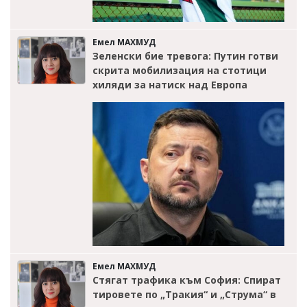
Емел МАХМУД
Зеленски бие тревога: Путин готви
скрита мобилизация на стотици
хиляди за натиск над Европа
Емел МАХМУД
Стягат трафика към София: Спират
тировете по „Тракия“ и „Струма“ в