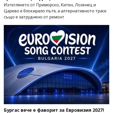
Изтеглянето от Приморско, Китен, Лозенец и
Царево е блокирало пътя, а алтернативното трасе
също е затруднено от ремонт
Бургас вече е фаворит за Евровизия 2027!