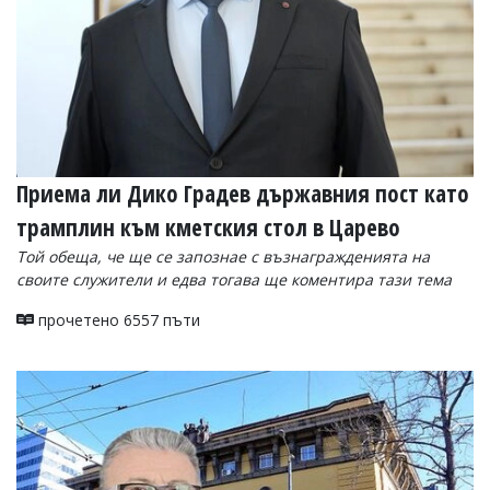
Приема ли Дико Градев държавния пост като
трамплин към кметския стол в Царево
Той обеща, че ще се запознае с възнагражденията на
своите служители и едва тогава ще коментира тази тема
прочетено 6557 пъти