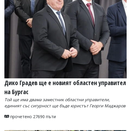
Дико Градев ще е новият областен управител
на Бургас
Той ще има двама заместник областни управители,
единият със сигурност ще бъде юристът Георги Маджаров
прочетено 27690 пъти