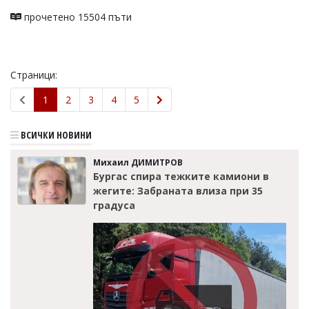
прочетено 15504 пъти
Страници:
1
2
3
4
5
ВСИЧКИ НОВИНИ
Михаил ДИМИТРОВ
Бургас спира тежките камиони в
жегите: Забраната влиза при 35
градуса