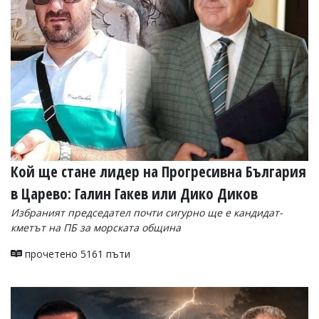
УКРАЙНА
СПОРТ
РАЗСЛЕДВАНЕ
БИЗНЕС
ЮГ
Управители:
Веселин
Василев,
Кой ще стане лидер на Прогресивна България
email:
v.vasilev@flagman.bg
в Царево: Галин Гакев или Дико Диков
Катя
Касабова,
Избраният председател почти сигурно ще е кандидат-
еmail:
k.kassabova@flagman.bg
кметът на ПБ за морската община
Главен
прочетено 5161 пъти
редактор:
Иван
Колев,
email:
office@flagman.bg