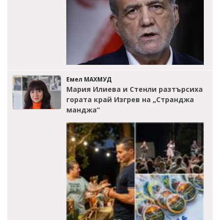
Емел МАХМУД
Мария Илиева и Стенли разтърсиха
гората край Изгрев на „Странджа
манджа“