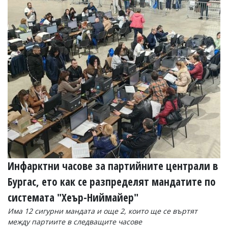
Инфарктни часове за партийните централи в
Бургас, ето как се разпределят мандатите по
системата "Хеър-Ниймайер"
Има 12 сигурни мандата и още 2, които ще се въртят
между партиите в следващите часове