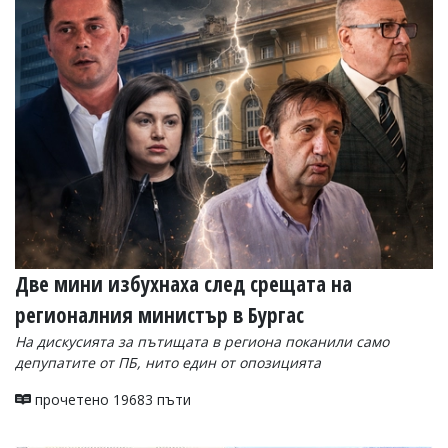
Коментарите
под
статиите
се
въвеждат
от
читателите
и
редакцията
не
носи
отговорност
за
тях!
Ако
Две мини избухнаха след срещата на
откриете
регионалния министър в Бургас
обиден
за
На дискусията за пътищата в региона поканили само
вас
депупатите от ПБ, нито един от опозицията
коментар,
моля
прочетено 19683 пъти
сигнализирайте
ни!