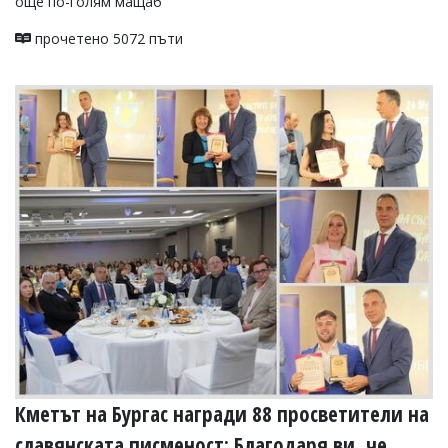
още по-голям мащаб
прочетено 5072 пъти
Кметът на Бургас награди 88 просветители на
славянската писменост: Благодаря ви, че