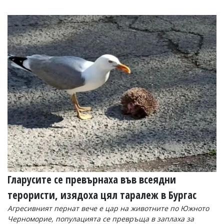
Гларусите се превърнаха във всеядни
терористи, изядоха цял таралеж в Бургас
Агресивният пернат вече е цар на животните по Южното
Черноморие, популацията се превръща в заплаха за