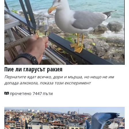
УКРАЙНА
СПОРТ
РАЗСЛЕДВАНЕ
БИЗНЕС
ЮГ
Управители:
Веселин
Василев,
Пие ли гларусът ракия
email:
v.vasilev@flagman.bg
Пернатите ядат всичко, дори и мърша, но нещо не им
Катя
допада алкохола, показа този експеримент
Касабова,
еmail:
k.kassabova@flagman.bg
прочетено 7447 пъти
Главен
редактор:
Иван
Колев,
email:
office@flagman.bg