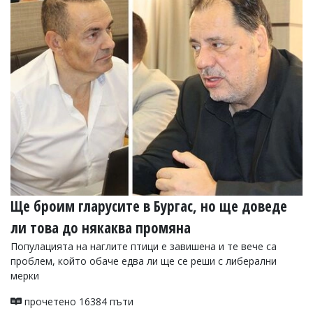
Ще броим гларусите в Бургас, но ще доведе
ли това до някаква промяна
Популацията на наглите птици е завишена и те вече са
проблем, който обаче едва ли ще се реши с либерални
мерки
прочетено 16384 пъти