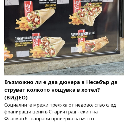
Възможно ли е два дюнера в Несебър да
струват колкото нощувка в хотел?
(ВИДЕО)
Социалните мрежи преляха от недоволство след
фрапиращи цени в Стария град - екип на
Флагман.бг направи проверка на място