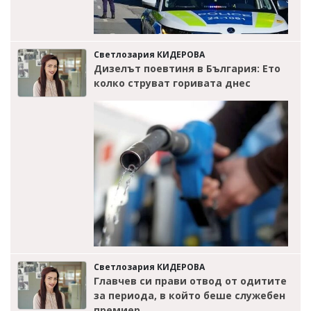
Светлозария КИДЕРОВА
Дизелът поевтиня в България: Ето
колко струват горивата днес
Светлозария КИДЕРОВА
Главчев си прави отвод от одитите
за периода, в който беше служебен
премиер