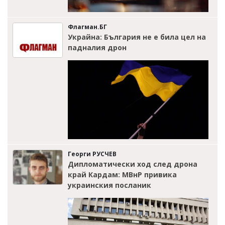
Флагман.БГ
Украйна: България не е била цел на
падналия дрон
Георги РУСЧЕВ
Дипломатически ход след дрона
край Кардам: МВнР привика
украинския посланик