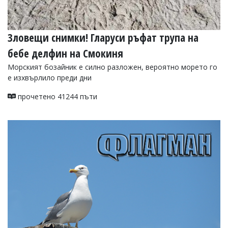
Зловещи снимки! Гларуси ръфат трупа на
бебе делфин на Смокиня
Морският бозайник е силно разложен, вероятно морето го
е изхвърлило преди дни
прочетено 41244 пъти