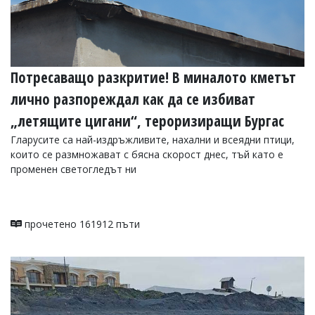
Потресаващо разкритие! В миналото кметът
лично разпореждал как да се избиват
„летящите цигани“, тероризиращи Бургас
Гларусите са най-издръжливите, нахални и всеядни птици,
които се размножават с бясна скорост днес, тъй като е
променен светогледът ни
прочетено 161912 пъти