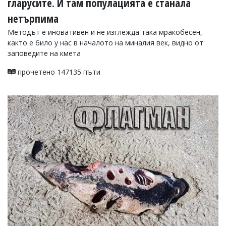
гларусите. И там популацията е станала
нетърпима
Методът е иновативен и не изглежда така мракобесен,
както е било у нас в началото на миналия век, видно от
заповедите на кмета
прочетено 147135 пъти