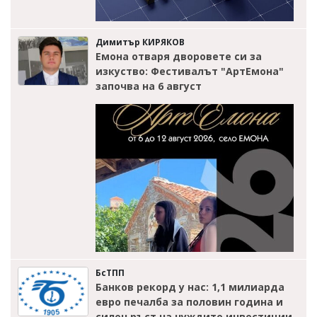
Димитър КИРЯКОВ
Емона отваря дворовете си за
изкуство: Фестивалът "АртЕмона"
започва на 6 август
БсТПП
Банков рекорд у нас: 1,1 милиарда
евро печалба за половин година и
силен ръст на чуждите инвестиции