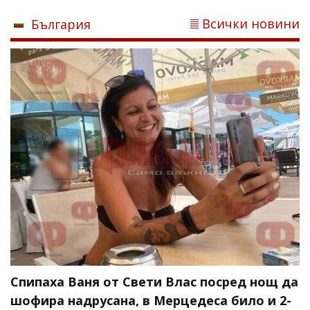
Всички новини
България
Спипаха Ваня от Свети Влас посред нощ да
шофира надрусана, в Мерцедеса било и 2-