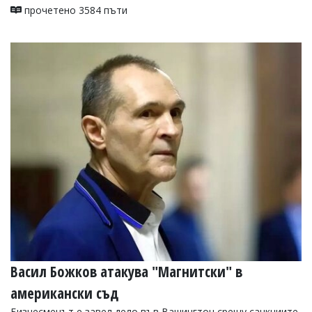
прочетено 3584 пъти
Васил Божков атакува "Магнитски" в
американски съд
Бизнесменът е завел дело във Вашингтон срещу санкциите,