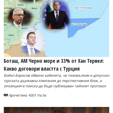
УКРАЙНА
СПОРТ
РАЗСЛЕДВАНЕ
БИЗНЕС
ЮГ
Управители:
Веселин
Василев,
Боташ, АМ Черно море и 33% от Хан Тервел:
email:
v.vasilev@flagman.bg
Какво договори властта с Турция
Катя
Касабова,
Бойко Борисов обвини кабинета, че тихомълком е допуснал
еmail:
k.kassabova@flagman.bg
турската държавна компания до перспективния блок, а
опозицията поиска да бъде публикуван тайният протокол
Главен
редактор:
прочетено 4301 пъти
Иван
Колев,
email:
office@flagman.bg