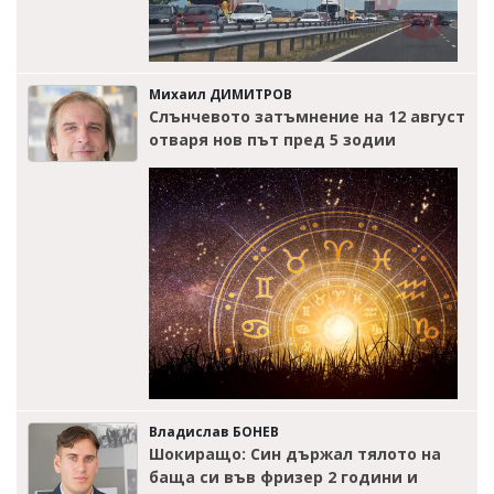
Михаил ДИМИТРОВ
Слънчевото затъмнение на 12 август
отваря нов път пред 5 зодии
Владислав БОНЕВ
Шокиращо: Син държал тялото на
баща си във фризер 2 години и