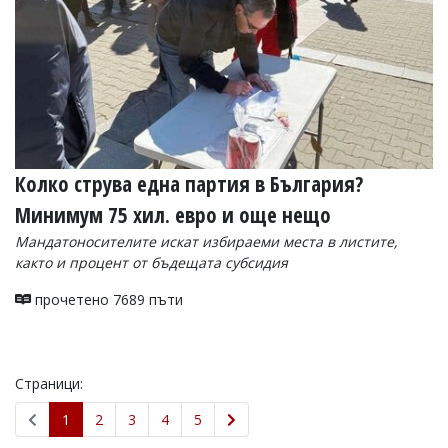
Колко струва една партия в България?
Минимум 75 хил. евро и още нещо
Мандатоносителите искат избираеми места в листите,
както и процент от бъдещата субсидия
прочетено 7689 пъти
Страници:
1
2
3
4
5