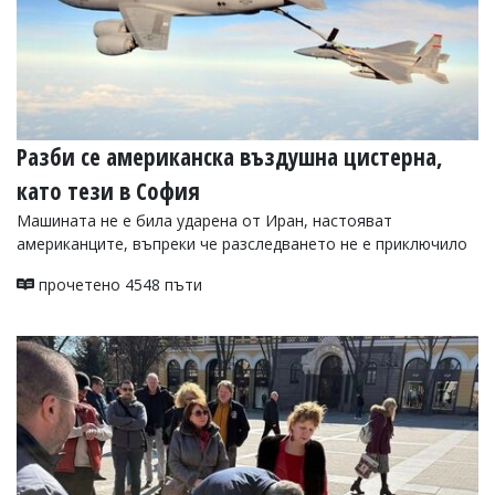
Разби се американска въздушна цистерна,
като тези в София
Машината не е била ударена от Иран, настояват
американците, въпреки че разследването не е приключило
прочетено 4548 пъти