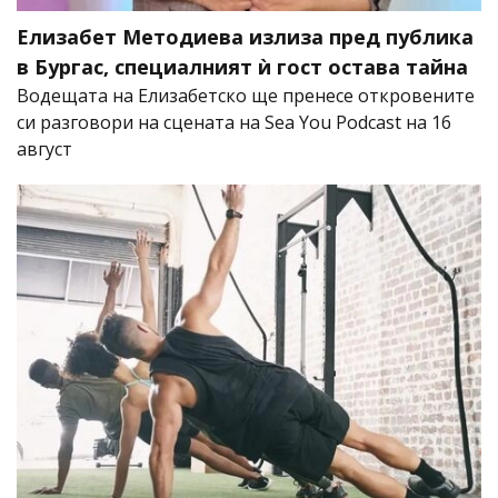
Елизабет Методиева излиза пред публика
в Бургас, специалният ѝ гост остава тайна
Водещата на Елизабетско ще пренесе откровените
си разговори на сцената на Sea You Podcast на 16
август