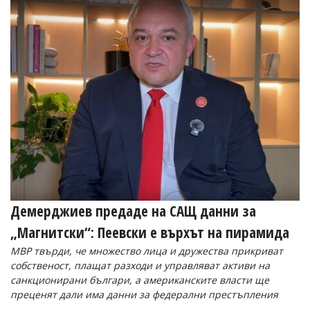
Коментарите
под
статиите
се
въвеждат
от
читателите
и
редакцията
не
носи
отговорност
за
тях!
Ако
откриете
Демерджиев предаде на САЩ данни за
обиден
за
„Магнитски“: Пеевски е върхът на пирамида
вас
МВР твърди, че множество лица и дружества прикриват
коментар,
моля
собственост, плащат разходи и управляват активи на
сигнализирайте
санкционирани българи, а американските власти ще
ни!
преценят дали има данни за федерални престъпления