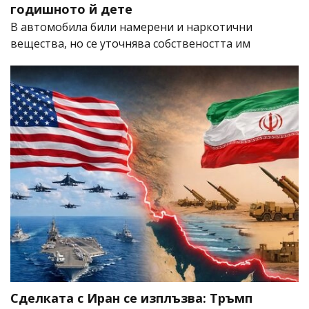
годишното й дете
В автомобила били намерени и наркотични
вещества, но се уточнява собствеността им
Сделката с Иран се изплъзва: Тръмп