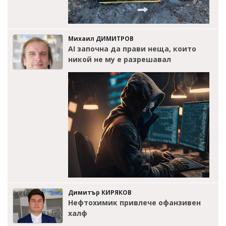
Михаил ДИМИТРОВ
AI започна да прави неща, които
никой не му е разрешавал
Димитър КИРЯКОВ
Нефтохимик привлече офанзивен
халф