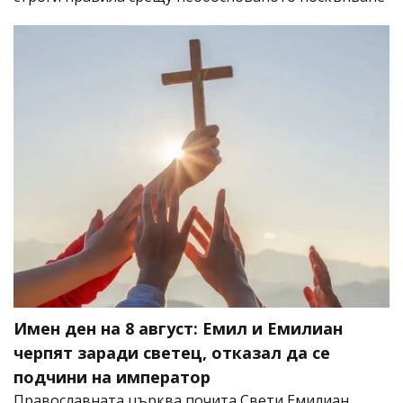
Имен ден на 8 август: Емил и Емилиан
черпят заради светец, отказал да се
подчини на император
Православната църква почита Свети Емилиан