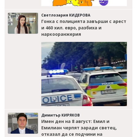
Светлозария КИДЕРОВА
Гонка с полицията завърши с арест
и 460 хил. евро, разбиха и
наркооранжерия
Димитър КИРЯКОВ
Имен ден на 8 август: Емил и
Емилиан черпят заради светец,
отказал да се подчини на