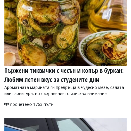
УКРАЙНА
СПОРТ
РАЗСЛЕДВАНЕ
БИЗНЕС
ЮГ
Управители:
Веселин
Василев,
Пържени тиквички с чесън и копър в буркан:
email:
v.vasilev@flagman.bg
Любим летен вкус за студените дни
Катя
Касабова,
Ароматната марината ги превръща в чудесно мезе, салата
еmail:
k.kassabova@flagman.bg
или гарнитура, но съхранението изисква внимание
Главен
прочетено 1763 пъти
редактор:
Иван
Колев,
email:
office@flagman.bg