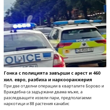
Гонка с полицията завърши с арест и 460
хил. евро, разбиха и наркооранжерия
При две отделни операции в кварталите Борово и
Враждебна са задържани двама мъже, а
разследващите иззели пари, предполагаеми
наркотици и 88 растения канабис