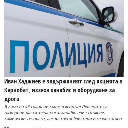
Коментарите
под
статиите
се
въвеждат
от
читателите
и
редакцията
не
носи
отговорност
за
тях!
Ако
Иван Хаджиев е задържаният след акцията в
откриете
Карнобат, иззеха канабис и оборудване за
обиден
за
дрога
вас
коментар,
В дома на 43-годишния мъж в квартал Люляците са
моля
намерени растителна маса, канабисови стръкове,
сигнализирайте
химически течности, лекарствени блистери и газов котлон
ни!