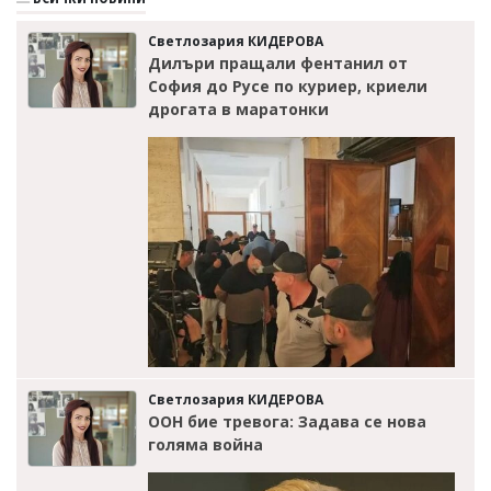
Светлозария КИДЕРОВА
Дилъри пращали фентанил от
София до Русе по куриер, криели
дрогата в маратонки
Светлозария КИДЕРОВА
ООН бие тревога: Задава се нова
голяма война