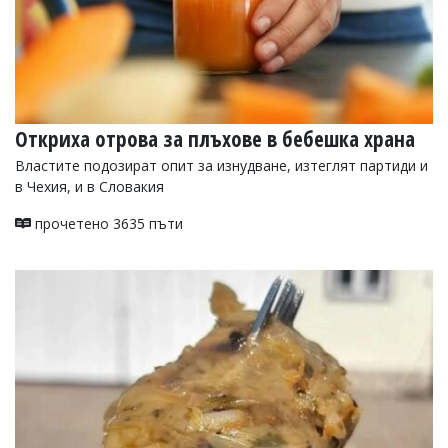
Откриха отрова за плъхове в бебешка храна
Властите подозират опит за изнудване, изтеглят партиди и
в Чехия, и в Словакия
прочетено 3635 пъти