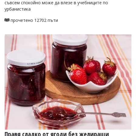
съвсем спокойно може да влезе в учебниците по
урбанистика
прочетено 12702 пъти
Правя сладко от ягоди без желиращи