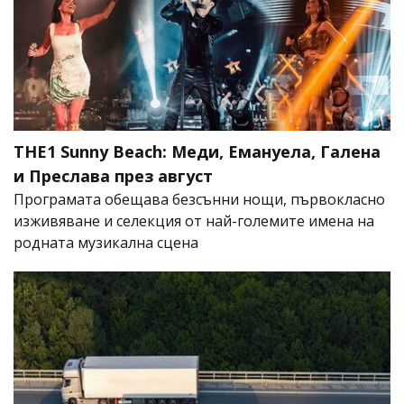
THE1 Sunny Beach: Меди, Емануела, Галена
и Преслава през август
Програмата обещава безсънни нощи, първокласно
изживяване и селекция от най-големите имена на
родната музикална сцена