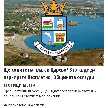
УКРАЙНА
СПОРТ
РАЗСЛЕДВАНЕ
БИЗНЕС
ЮГ
Управители:
Веселин
Василев,
email:
v.vasilev@flagman.bg
Катя
Ще ходите на плаж в Царево? Вто къде да
Касабова,
еmail:
k.kassabova@flagman.bg
паркирате безплатно, Общината осигури
Главен
стотици места
редактор:
През настоящия месец ще бъдат поставени указателни
Иван
табели към съответните локации
Колев,
email:
office@flagman.bg
прочетено 3647 пъти