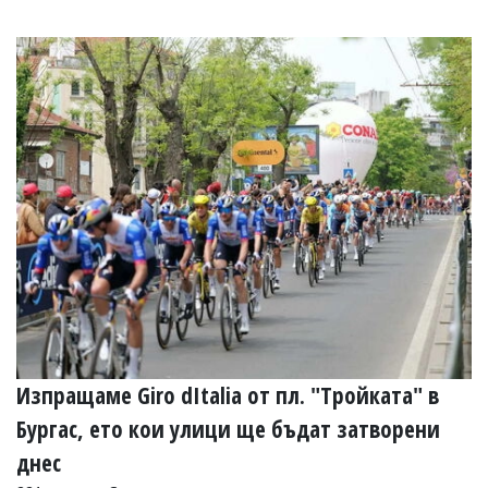
Коментарите
под
статиите
се
въвеждат
от
читателите
и
редакцията
не
носи
отговорност
за
тях!
Ако
откриете
обиден
за
вас
Изпращаме Giro dItalia от пл. "Тройката" в
коментар,
моля
Бургас, ето кои улици ще бъдат затворени
сигнализирайте
ни!
днес