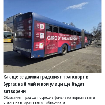
Как ще се движи градският транспорт в
Бургас на 8 май и кои улици ще бъдат
затворени
Областният град ще посрещне финала на първия етап и
старта на втория етап от обиколката