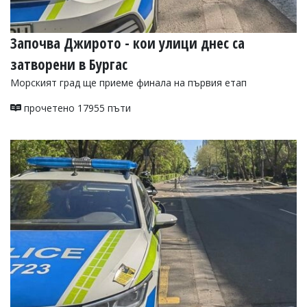
Започва Джирото - кои улици днес са
затворени в Бургас
Морският град ще приеме финала на първия етап
прочетено 17955 пъти