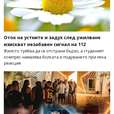
Оток на устните и задух след ужилване
изискват незабавен сигнал на 112
Жилото трябва да се отстрани бързо, а студеният
компрес намалява болката и подуването при лека
реакция