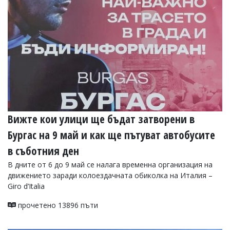
Вижте кои улици ще бъдат затворени в
Бургас на 9 май и как ще пътуват автобусите
в съботния ден
В дните от 6 до 9 май се налага временна организация на
движението заради колоездачната обиколка на Италия –
Giro d’Italia
прочетено 13896 пъти