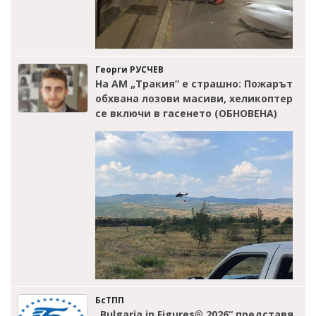
Георги РУСЧЕВ
На АМ „Тракия” е страшно: Пожарът
обхвана лозови масиви, хеликоптер
се включи в гасенето (ОБНОВЕНА)
БсТПП
„Bulgaria in Figures® 2026“ представя