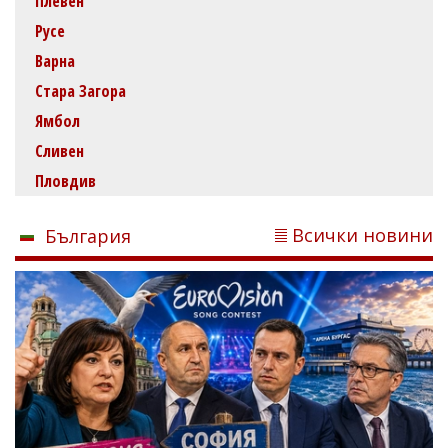
Плевен
Русе
Варна
Стара Загора
Ямбол
Сливен
Пловдив
Всички новини
България