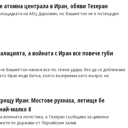
е атомна централа в Иран, обяви Техеран
площадката на АЕЦ Дарховин, но Вашингтон не е потвърдил
калацията, а войната с Иран все повече губи
че Вашингтон нанася все по-тежки удари, без да се доближава
като Иран води битка, която възприема като въпрос на
срещу Иран: Мостове рухнаха, летище бе
 най-малко 8
а военната логистика, а Техеран съобщава за цивилна
акети по държави от Персийския залив