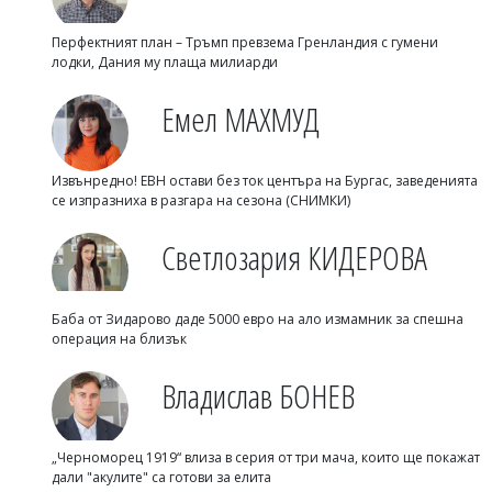
Перфектният план – Тръмп превзема Гренландия с гумени
лодки, Дания му плаща милиарди
Емел МАХМУД
Извънредно! ЕВН остави без ток центъра на Бургас, заведенията
се изпразниха в разгара на сезона (СНИМКИ)
Светлозария КИДЕРОВА
Баба от Зидарово даде 5000 евро на ало измамник за спешна
операция на близък
Владислав БОНЕВ
„Черноморец 1919“ влиза в серия от три мача, които ще покажат
дали "акулите" са готови за елита