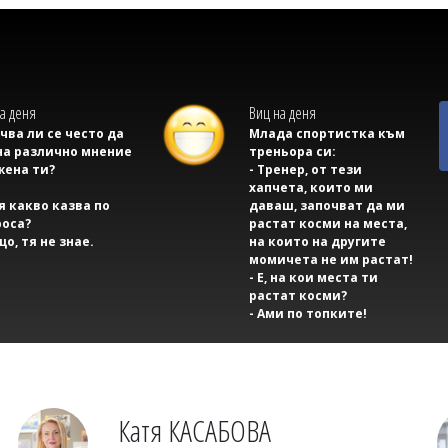
а деня
Виц на деня
учва ли се често да
Млада спортистка към
на различно мнение
треньора си:
жена ти?
- Тренер, от тези
хапчета, които ми
тя какво казва по
даваш, започват да ми
оса?
растат косми на места,
що, тя не знае.
на които на другите
момичета не им растат!
- Е, на кои места ти
растат косми?
- Ами по топките!
Катя КАСАБОВА