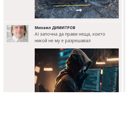
Михаил ДИМИТРОВ
AI започна да прави неща, които
никой не му е разрешавал
Димитър КИРЯКОВ
Нефтохимик привлече офанзивен
халф