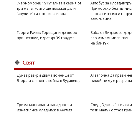
„Черноморец 1919“ влиза в серия от
Автобус за Пловдив тръ
три мача, които ще покажат дали
Приморско без пътници
"акулите" са готови за елита
върна се за тях и натру
закъснение
Георги Рачев: Горещини до второ
Баба от Зидарово даде
пришествие, идват до 39 градуса
ало измамник за спеш
на близък
Свят
Дунав разкри двама войници от
AI започна да прави не
Втората световна война в Будапеща
никой не му е разреша
Трима маскирани нападнаха и
След „Одисея“ всички и
изнасилиха млад мъж в Англия
този малък остров кра