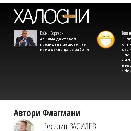
Бойко Борисов
Виц н
Аз няма да ставам
- Сл
президент, защото там
сте 
няма какво да се работи
със 
- Да.
- И 
въпр
- Ни
Автори Флагмани
Веселин ВАСИЛЕВ