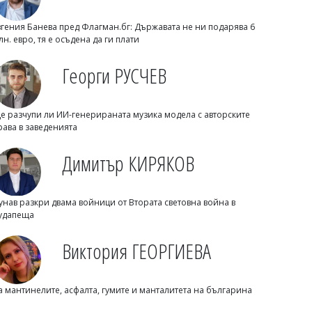
вгения Банева пред Флагман.бг: Държавата не ни подарява 6
лн. евро, тя е осъдена да ги плати
Георги РУСЧЕВ
Емел МАХМУД
Важно за 15 август! Затварят Стария
е разчупи ли ИИ-генерираната музика модела с авторските
Несебър за автомобили
рава в заведенията
Димитър КИРЯКОВ
унав разкри двама войници от Втората световна война в
удапеща
Виктория ГЕОРГИЕВА
а мантинелите, асфалта, гумите и манталитета на българина
Димитър КИРЯКОВ
Слънчев бряг се пръска по шевовете: