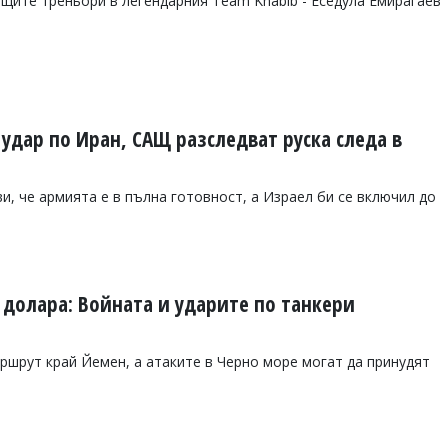
ещите треньори в легендарния Team Khabib - Еседула Емирагаев
удар по Иран, САЩ разследват руска следа в
и, че армията е в пълна готовност, а Израел би се включил до
 долара: Войната и ударите по танкери
ршрут край Йемен, а атаките в Черно море могат да принудят