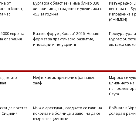
гна от
Бургаска област вече има близо 338
Извънредно! Е
те от Китен,
хил. жилища, сградите се увеличиха с
центъра на Бур
па час
453 за година
изпразниха в 
(СНИМКИ)
 5000 евро на
Бизнес форум „Кошер“ 2026: Новият
Прокуратурата 
на операция
формат за практическо развитие,
Бургас: 50 хот
иновации и нетуъркинг
лв. такса спок
ща, които
Нефтохимик привлече офанзивен
Мароко се чув
вал
халф
Влиянието на 
на прожектори
Сеута
скат да посетят
Мъж е арестуван, след като се качи на
Войната в Укр
й Сицилия
покрива на болница и започна да се
долара в режи
взира в пациентите