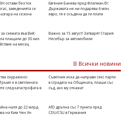
ВН остави без ток
Евгения Банева пред Флагман.бг:
гас, заведенията се
Държавата не ни подарява 6 млн.
разгара на сезона
евро, тя е осъдена да ги плати
за схемата във ВиК-
Важно за 15 август! Затварят Стария
ела плащали до 30 хил.
Несебър за автомобили
Димитър КИРЯКОВ
ойствие на месец
Георги Рачев: Горещини до второ
пришествие, идват до 39 градуса
Всички новини
ства окуражено:
Съветник иска да направи секс парти
Тръмп е в светлината
в сградата на Общината, плаши със
те след катастрофата в
съд, ако му откажат
айна наля до 22 млрд.
AfD дръпна със 7 пункта пред
ма на Ким Чен Ун
CDU/CSU в Германия
Светлозария КИДЕРОВА