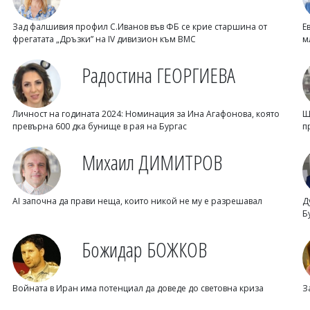
Зад фалшивия профил С.Иванов във ФБ се крие старшина от
Е
фрегатата „Дръзки” на IV дивизион към ВМС
м
Радостина ГЕОРГИЕВА
Личност на годината 2024: Номинация за Ина Агафонова, която
Щ
превърна 600 дка бунище в рая на Бургас
п
Михаил ДИМИТРОВ
AI започна да прави неща, които никой не му е разрешавал
Д
Б
Божидар БОЖКОВ
Войната в Иран има потенциал да доведе до световна криза
З