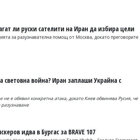
агат ли руски сателити на Иран да избира цели
ията за разузнавателна помощ от Москва, докато преговорите
та световна война? Иран заплаши Украйна с
 не е обявил конкретна атака, докато Киев обвинява Русия, че
о разузнаване
скеров идва в Бургас за BRAVE 107