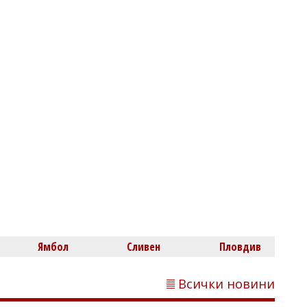
сградата на Общината, плаши със съд,
ако му откажат
Михаил ДИМИТРОВ
Трима маскирани нападнаха и
изнасилиха млад мъж в Англия
Ямбол
Сливен
Пловдив
Всички новини