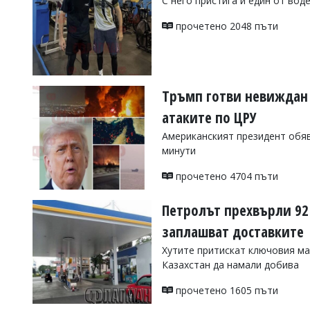
С него пристига и един от вод
Коментарите
прочетено 2048 пъти
под
статиите
се
въвеждат
от
читателите
Тръмп готви невиждан 
и
атаките по ЦРУ
редакцията
не
Американският президент обяв
носи
минути
отговорност
за
прочетено 4704 пъти
тях!
Ако
откриете
Петролът прехвърли 92
обиден
за
заплашват доставките
вас
Хутите притискат ключовия ма
коментар,
моля
Казахстан да намали добива
сигнализирайте
ни!
прочетено 1605 пъти