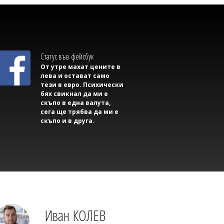
Баба от Зидарово даде 5000 евро на
ало измамник за спешна операция на
близък
Статус във фейсбук
От утре махат цените в
лева и остават само
тези в евро. Психически
бях свикнал да ми е
скъпо в една валута,
сега ще трябва да ми е
скъпо и в друга.
БсТПП
Бизнес форум „Кошер“ 2026: Новият
формат за практическо развитие,
иновации и нетуъркинг
Иван КОЛЕВ