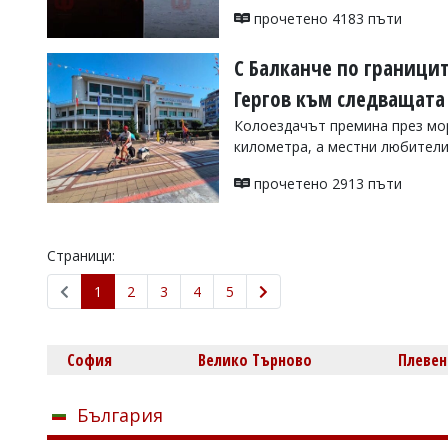
прочетено 4183 пъти
С Балканче по граници
Гергов към следващата
Колоездачът премина през мор
километра, а местни любители
прочетено 2913 пъти
Страници:
1
2
3
4
5
София
Велико Търново
Плевен
България