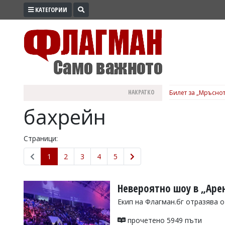
КАТЕГОРИИ
ПРОМО
ЗОНА
ИЗБОРИ
2026
ПРАКТИЧНО
НАКРАТКО
Билет за „Мръснот
КУЛТУРА
бахрейн
ЗДРАВЕ
ПОЛИТИКА
Страници:
ОБЩИНИ
1
2
3
4
5
ОБЩЕСТВО
ЛАЙФСТАЙЛ
Невероятно шоу в „Арен
ВОЙНАТА
Екип на Флагман.бг отразява 
В
прочетено 5949 пъти