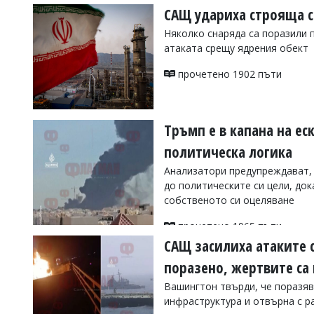
САЩ удариха строяща с
Няколко снаряда са поразили 
атаката срещу ядрения обект
прочетено 1902 пъти
Тръмп е в капана на ес
политическа логика
Анализатори предупреждават, 
до политическите си цели, до
собственото си оцеляване
прочетено 1965 пъти
САЩ засилиха атаките 
поразено, жертвите са
Вашингтон твърди, че поразяв
инфраструктура и отвърна с р