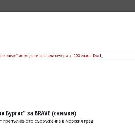
о копеле“ може да ви спечели вечеря за 200 евро в Dock 5, вижте подробн
а Бургас“ за BRAVE (снимки)
от препълненото съоръжение в морския град