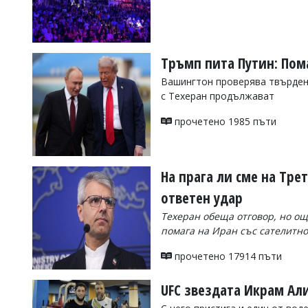
УКРАЙНА
СПОРТ
РАЗСЛЕДВАНЕ
Тръмп пита Путин: Пом
БИЗНЕС
Вашингтон проверява твърден
ЮГ
с Техеран продължават
прочетено 1985 пъти
Управители:
Веселин
Василев,
email:
На прага ли сме на Тре
v.vasilev@flagman.bg
Катя
ответен удар
Касабова,
еmail:
k.kassabova@flagman.bg
Техеран обеща отговор, но още
помага на Иран със сателитн
Главен
редактор:
прочетено 17914 пъти
Иван
Колев,
email:
UFC звездата Икрам Али
office@flagman.bg