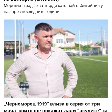
Морският град се затвърди като най-събитийния у
нас през последните години
„Черноморец 1919“ влиза в серия от три
мача, които ще покажат дали "акулите" са