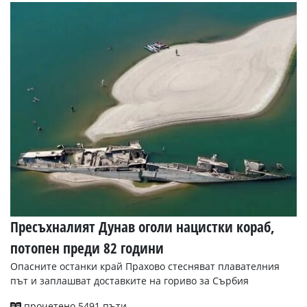
Коментарите
под
статиите
се
въвеждат
от
читателите
и
редакцията
не
носи
отговорност
за
тях!
Ако
откриете
обиден
Пресъхналият Дунав оголи нацистки кораб,
за
вас
потопен преди 82 години
коментар,
моля
Опасните останки край Прахово стесняват плавателния
сигнализирайте
път и заплашват доставките на гориво за Сърбия
ни!
прочетено 5491 пъти