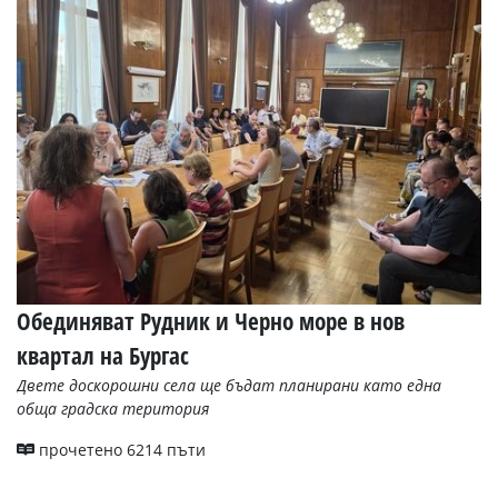
УКРАЙНА
СПОРТ
РАЗСЛЕДВАНЕ
БИЗНЕС
ЮГ
Управители:
Веселин
Василев,
email:
v.vasilev@flagman.bg
Катя
Обединяват Рудник и Черно море в нов
Касабова,
еmail:
k.kassabova@flagman.bg
квартал на Бургас
Главен
Двете доскорошни села ще бъдат планирани като една
редактор:
обща градска територия
Иван
Колев,
прочетено 6214 пъти
email:
office@flagman.bg