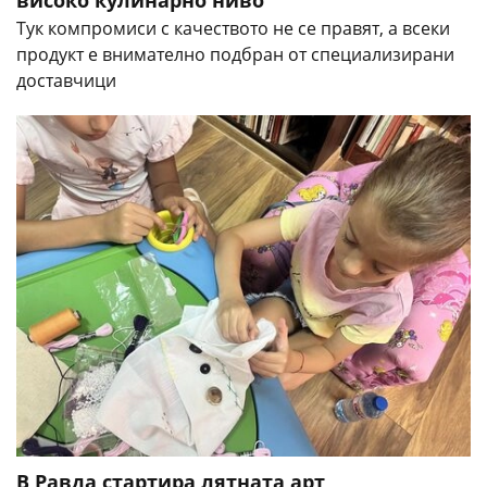
високо кулинарно ниво
Тук компромиси с качеството не се правят, а всеки
продукт е внимателно подбран от специализирани
доставчици
В Равда стартира лятната арт