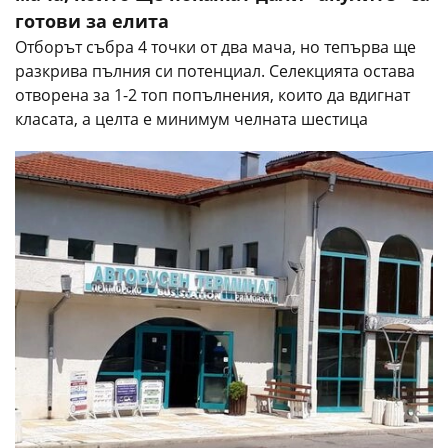
готови за елита
Отборът събра 4 точки от два мача, но тепърва ще
разкрива пълния си потенциал. Селекцията остава
отворена за 1-2 топ попълнения, които да вдигнат
класата, а целта е минимум челната шестица