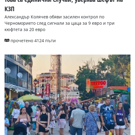
КЗП
Александър Колячев обяви засилен контрол по
Черноморието след сигнали за цаца за 9 евро и три
кюфтета за 20 евро
прочетено 4124 пъти