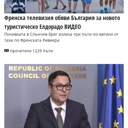
Френска телевизия обяви България за новото
туристическо Елдорадо ВИДЕО
Почивката в Слънчев бряг излиза три пъти по-евтино от
тази по Френската Ривиера
прочетено 1229 пъти