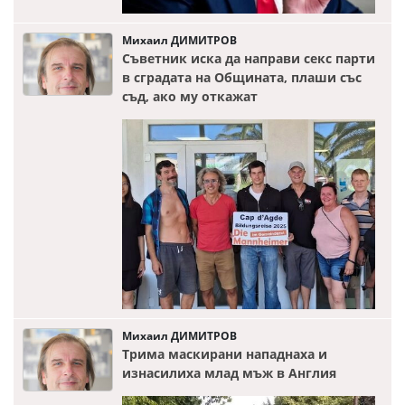
Михаил ДИМИТРОВ
Съветник иска да направи секс парти
в сградата на Общината, плаши със
съд, ако му откажат
Михаил ДИМИТРОВ
Трима маскирани нападнаха и
изнасилиха млад мъж в Англия