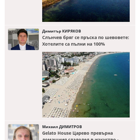
Димитър КИРЯКОВ
Слънчев бряг се пръска по шевовете:
Хотелите са пълни на 100%
Михаил ДИМИТРОВ
Gelato House Царево превърна
домашния сладолед в изкуство -