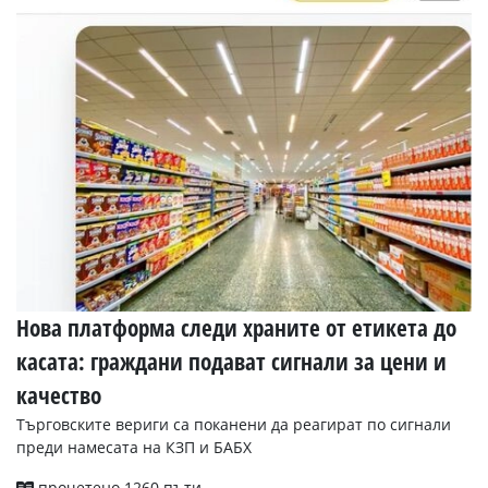
Нова платформа следи храните от етикета до
касата: граждани подават сигнали за цени и
качество
Търговските вериги са поканени да реагират по сигнали
преди намесата на КЗП и БАБХ
прочетено 1260 пъти