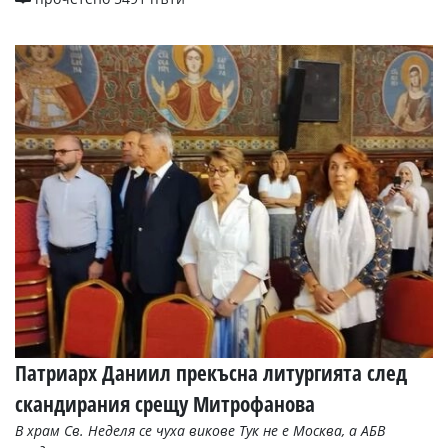
Патриарх Даниил прекъсна литургията след
скандирания срещу Митрофанова
В храм Св. Неделя се чуха викове Тук не е Москва, а АБВ