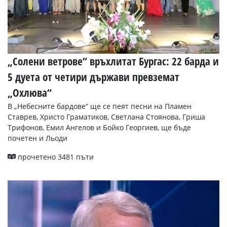
„Солени ветрове“ връхлитат Бургас: 22 барда и
5 дуета от четири държави превземат
„Охлюва“
В „Небесните бардове“ ще се пеят песни на Пламен
Ставрев, Христо Граматиков, Светлана Стоянова, Гриша
Трифонов, Емил Ангелов и Бойко Георгиев, ще бъде
почетен и Льоди
прочетено 3481 пъти