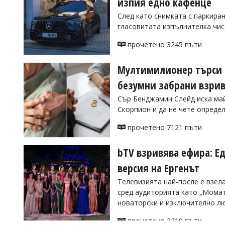
изпия едно кафенце
Коментарите
След като снимката с паркира
под
гласовитата изпълнителка чист
статиите
се
прочетено 3245 пъти
въвеждат
от
читателите
Мултимилионер търси съ
и
безумни забрани взри
редакцията
не
Сър Бенджамин Слейд иска майк
носи
Скорпион и да не чете опреде
отговорност
за
прочетено 7121 пъти
тях!
Ако
откриете
bTV взривява ефира: Е
обиден
за
версия на Ергенът
вас
Телевизията най-после е взел
коментар,
моля
сред аудиторията като „Момат
сигнализирайте
новаторски и изключително л
ни!
прочетено 3219 пъти