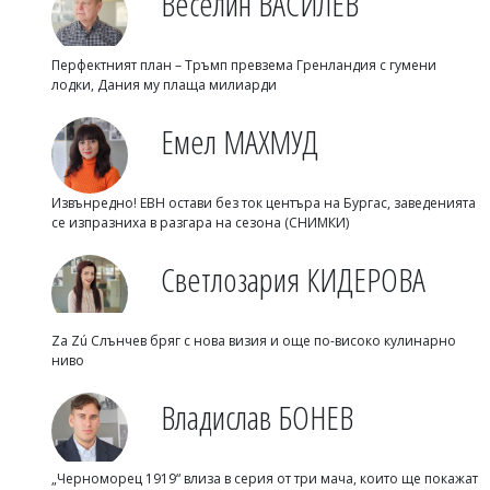
Веселин ВАСИЛЕВ
Перфектният план – Тръмп превзема Гренландия с гумени
лодки, Дания му плаща милиарди
Емел МАХМУД
Извънредно! ЕВН остави без ток центъра на Бургас, заведенията
се изпразниха в разгара на сезона (СНИМКИ)
Светлозария КИДЕРОВА
Za Zú Слънчев бряг с нова визия и още по-високо кулинарно
ниво
Владислав БОНЕВ
„Черноморец 1919“ влиза в серия от три мача, които ще покажат