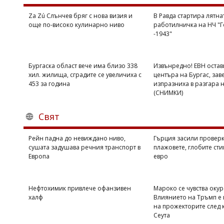
Za Zú Слънчев бряг с нова визия и
В Равда стартира лятна
още по-високо кулинарно ниво
работилничка на НЧ "Г
-1943"
Бургаска област вече има близо 338
Извънредно! ЕВН остав
хил. жилища, сградите се увеличиха с
центъра на Бургас, зав
453 за година
изпразниха в разгара 
(СНИМКИ)
Свят
Рейн падна до невиждано ниво,
Гърция засили проверк
сушата задушава речния транспорт в
плажовете, глобите сти
Европа
евро
Нефтохимик привлече офанзивен
Мароко се чувства оку
халф
Влиянието на Тръмп е 
на прожекторите след 
Сеута