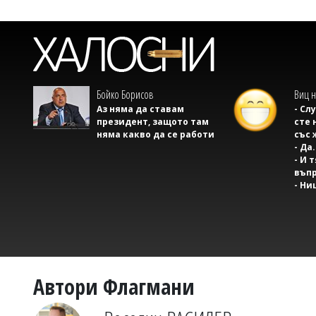
Бойко Борисов
Виц н
Аз няма да ставам
- Сл
президент, защото там
сте 
няма какво да се работи
със 
- Да.
- И 
въпр
- Ни
Автори Флагмани