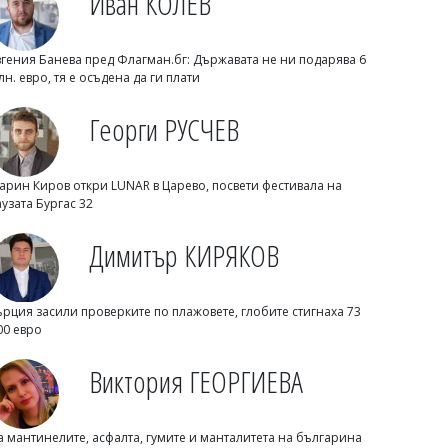
Иван КОЛЕВ
вгения Банева пред Флагман.бг: Държавата не ни подарява 6
лн. евро, тя е осъдена да ги плати
07/08/2026, Петък 17:30
3
Георги РУСЧЕВ
Михаил ДИМИТРОВ
Трима маскирани нападнаха и
арин Киров откри LUNAR в Царево, посвети фестивала на
изнасилиха млад мъж в Англия
аузата Бургас 32
Димитър КИРЯКОВ
ърция засили проверките по плажовете, глобите стигнаха 73
00 евро
Виктория ГЕОРГИЕВА
а мантинелите, асфалта, гумите и манталитета на българина
07/08/2026, Петък 17:00
5