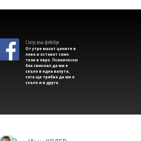
Статус във фейсбук
От утре махат цените в
лева и остават само
тези в евро. Психически
бях свикнал да ми е
07/08/2026, Петък 18:31
0
скъпо в една валута,
сега ще трябва да ми е
Михаил ДИМИТРОВ
скъпо и в друга.
Съветник иска да направи секс парти в
сградата на Общината, плаши със съд,
ако му откажат