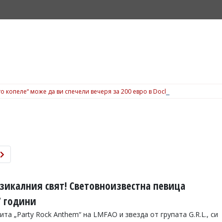
о копеле“ може да ви спечели вечеря за 200 евро в Dock 5, вижте подробн
узикалния свят! Световноизвестна певица
7 години
та „Party Rock Anthem“ на LMFAO и звезда от групата G.R.L., си