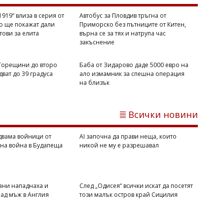
Димитър КИРЯКОВ
919“ влиза в серия от
Автобус за Пловдив тръгна от
Бургаска област вече има близо 338
то ще покажат дали
Приморско без пътниците от Китен,
хил. жилища, сградите се увеличиха с
отови за елита
върна се за тях и натрупа час
453 за година
закъснение
 Горещини до второ
Баба от Зидарово даде 5000 евро на
ват до 39 градуса
ало измамник за спешна операция
на близък
Всички новини
двама войници от
AI започна да прави неща, които
вна война в Будапеща
никой не му е разрешавал
07/08/2026, Петък 19:00
3
Михаил ДИМИТРОВ
Мароко се чувства окуражено:
Влиянието на Тръмп е в светлината
ани нападнаха и
След „Одисея“ всички искат да посетят
ад мъж в Англия
този малък остров край Сицилия
на прожекторите след катастрофата в
Сеута