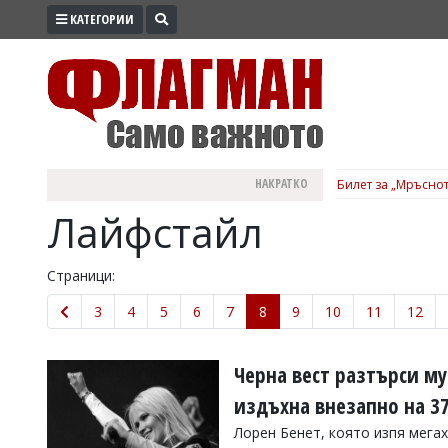
КАТЕГОРИИ
ПРОМО
ЗОНА
ИЗБОРИ
2026
ПРАКТИЧНО
НАКРАТКО
Билет за „Мръснот
КУЛТУРА
Лайфстайл
ЗДРАВЕ
ПОЛИТИКА
Страници:
ОБЩИНИ
3
4
5
6
7
8
9
10
11
12
ОБЩЕСТВО
ЛАЙФСТАЙЛ
Черна вест разтърси м
ВОЙНАТА
издъхна внезапно на 3
В
Лорен Бенет, която изпя мегахи