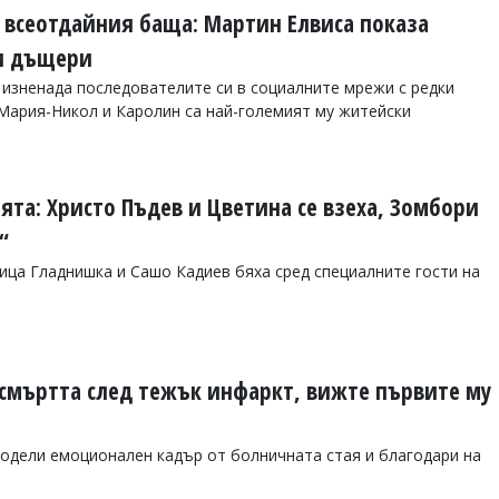
 всеотдайния баща: Мартин Елвиса показа
ви дъщери
 изненада последователите си в социалните мрежи с редки
 Мария-Никол и Каролин са най-големият му житейски
ията: Христо Пъдев и Цветина се взеха, Зомбори
“
лица Гладнишка и Сашо Кадиев бяха сред специалните гости на
 смъртта след тежък инфаркт, вижте първите му
одели емоционален кадър от болничната стая и благодари на