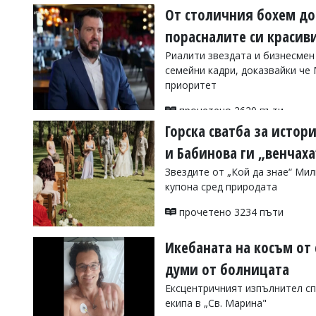
От столичния бохем до
порасналите си краси
Риалити звездата и бизнесмен
семейни кадри, доказвайки че
приоритет
прочетено 2620 пъти
Горска сватба за истор
и Бабинова ги „венчаха
Звездите от „Кой да знае“ Ми
купона сред природата
прочетено 3234 пъти
Икебаната на косъм от
думи от болницата
Ексцентричният изпълнител сп
екипа в „Св. Марина"