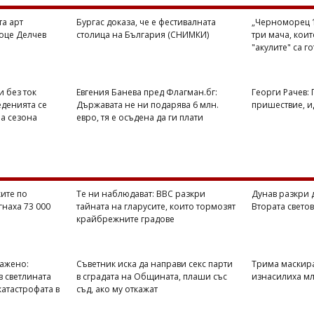
та арт
Бургас доказа, че е фестивалната
„Черноморец 1
оце Делчев
столица на България (СНИМКИ)
три мача, кои
"акулите" са г
и без ток
Евгения Банева пред Флагман.бг:
Георги Рачев:
еденията се
Държавата не ни подарява 6 млн.
пришествие, ид
на сезона
евро, тя е осъдена да ги плати
ите по
Те ни наблюдават: BBC разкри
Дунав разкри 
гнаха 73 000
тайната на гларусите, които тормозят
Втората свето
крайбрежните градове
ражено:
Съветник иска да направи секс парти
Трима маскир
в светлината
в сградата на Общината, плаши със
изнасилиха мл
катастрофата в
съд, ако му откажат