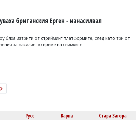
уваха британския Ерген - изнасилвал
оу бяха изтрити от стрийминг платформите, след като три от
нения за насилие по време на снимките
Русе
Варна
Стара Загора