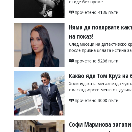
отиде без време
УКРАЙНА
СПОРТ
прочетено 4136 пъти
РАЗСЛЕДВАНЕ
Няма да повярвате как
БИЗНЕС
на показ!
ЮГ
След месеци на детективско к
после призна цялата истина за
Управители:
Веселин
прочетено 5286 пъти
Василев,
email:
Какво яде Том Круз на 
v.vasilev@flagman.bg
Катя
Холивудската мегазвезда чукн
Касабова,
с каскадьорско меню от дузина
еmail:
k.kassabova@flagman.bg
прочетено 3000 пъти
Главен
редактор:
Иван
Колев,
email:
Софи Маринова затапи 
office@flagman.bg