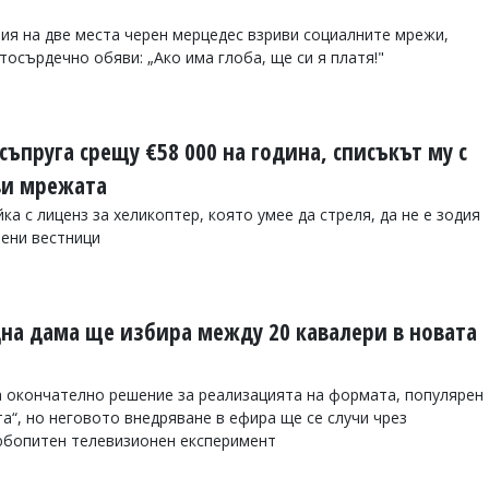
ния на две места черен мерцедес взриви социалните мрежи,
осърдечно обяви: „Ако има глоба, ще си я платя!"
пруга срещу €58 000 на година, списъкът му с
ви мрежата
а с лиценз за хеликоптер, която умее да стреля, да не е зодия
лени вестници
дна дама ще избира между 20 кавалери в новата
а окончателно решение за реализацията на формата, популярен
а“, но неговото внедряване в ефира ще се случи чрез
юбопитен телевизионен експеримент