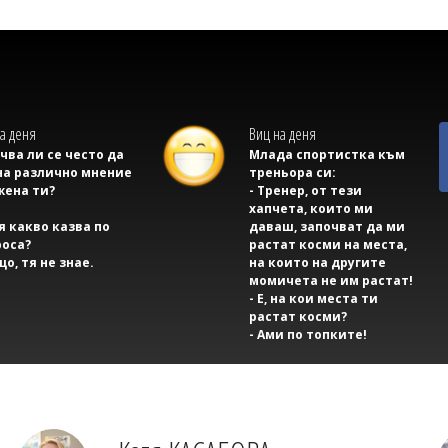
а деня
Виц на деня
учва ли се често да
Млада спортистка към
на различно мнение
треньора си:
жена ти?
- Тренер, от тези
хапчета, които ми
тя какво казва по
даваш, започват да ми
оса?
растат косми на места,
що, тя не знае.
на които на другите
момичета не им растат!
- Е, на кои места ти
растат косми?
- Ами по топките!