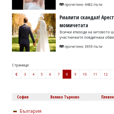
прочетено 4482 пъти
Риалити скандал! Арест
момичетата
Всички епизоди на хитовото ш
участничките повдигнаха обви
прочетено 3959 пъти
Страници:
3
4
5
6
7
8
9
10
11
12
София
Велико Търново
Плевен
България