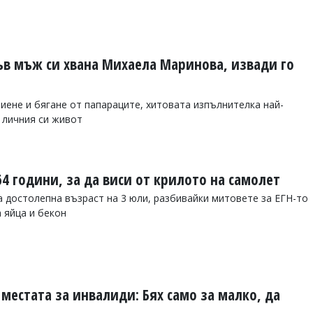
ъв мъж си хвана Михаела Маринова, извади го
риене и бягане от папараците, хитовата изпълнителка най-
 личния си живот
64 години, за да виси от крилото на самолет
а достолепна възраст на 3 юли, разбивайки митовете за ЕГН-то
 яйца и бекон
местата за инвалиди: Бях само за малко, да