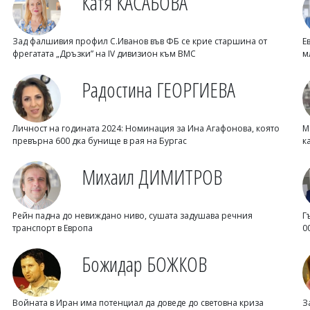
Катя КАСАБОВА
Зад фалшивия профил С.Иванов във ФБ се крие старшина от
Е
фрегатата „Дръзки” на IV дивизион към ВМС
м
Радостина ГЕОРГИЕВА
Личност на годината 2024: Номинация за Ина Агафонова, която
М
превърна 600 дка бунище в рая на Бургас
к
Михаил ДИМИТРОВ
Рейн падна до невиждано ниво, сушата задушава речния
Г
транспорт в Европа
0
Божидар БОЖКОВ
Войната в Иран има потенциал да доведе до световна криза
З