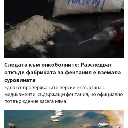
Следата към онкоболните: Разследват
откъде фабриката за фентанил е вземала
суровината
Една от проверяваните версии е свързана с
медикаменти, съдържащи фентанил, но официално
потвърждение засега няма