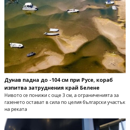
Дунав падна до -104 см при Русе, кораб
изпитва затруднения край Белене
Нивото се понижи с още 3 см, а ограниченията за
газенето остават в сила по целия български участък
на реката