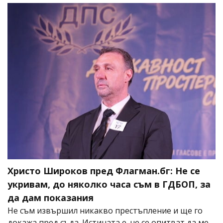
Христо Широков пред Флагман.бг: Не се
укривам, до няколко часа съм в ГДБОП, за
да дам показания
Не съм извършил никакво престъпление и ще го
докажа пред съда. Истината е, че се опитват да ме