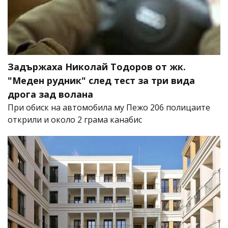
Задържаха Николай Тодоров от жк.
"Меден рудник" след тест за три вида
дрога зад волана
При обиск на автомобила му Пежо 206 полицаите
открили и около 2 грама канабис