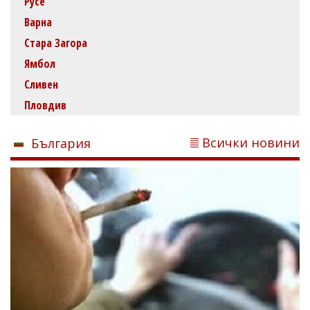
Русе
Варна
Стара Загора
Ямбол
Сливен
Пловдив
Всички новини
България