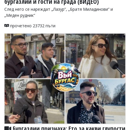
бургазлии и гости на града (ВИДЕО)
След него се нареждат „Лазур“, „Братя Миладинови“ и
„Меден рудник“
прочетено 23732 пъти
Бургазлии признаха: Ето за какви глупости