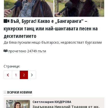
Въй, Бургас! Какво е „Бангаранга“ –
кукерски танц или най-шантавата песен на
десетилетието
Да бяха пуснали нещо българско, недоволстват бургазлии
прочетено 24749 пъти
Страници:
1
2
ВСИЧКИ НОВИНИ
Светлозария КИДЕРОВА
Задържаха Николай Тодоров от жк.