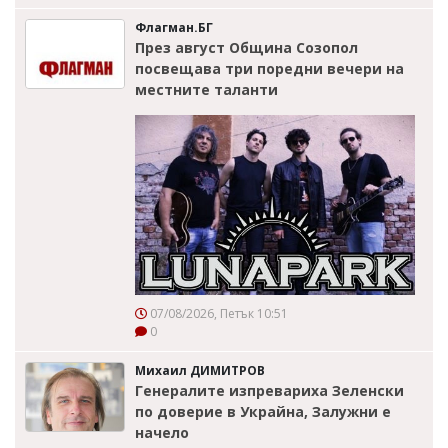
Флагман.БГ
През август Община Созопол
посвещава три поредни вечери на
местните таланти
07/08/2026, Петък 10:51
0
Михаил ДИМИТРОВ
Генералите изпревариха Зеленски
по доверие в Украйна, Залужни е
начело