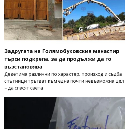
Задругата на Голямобуковския манастир
търси подкрепа, за да продължи да го
възстановява
Деветима различни по характер, произход и съдба
спътници тръгват към една почти невъзможна цел
– да спасят света