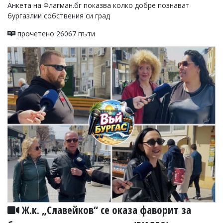
Анкета на Флагман.бг показва колко добре познават
Коментарите
бургазлии собствения си град
под
статиите
прочетено 26067 пъти
се
въвеждат
от
читателите
и
редакцията
не
носи
отговорност
за
тях!
Ако
откриете
обиден
за
вас
коментар,
моля
сигнализирайте
Ж.к. „Славейков“ се оказа фаворит за
ни!