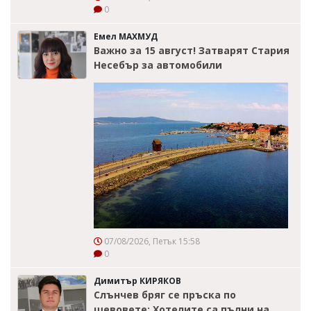
0
Емел МАХМУД
Важно за 15 август! Затварят Стария
Несебър за автомобили
07/08/2026, Петък 15:58
0
Димитър КИРЯКОВ
Слънчев бряг се пръска по
шевовете: Хотелите са пълни на