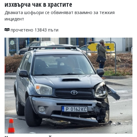
изхвърча чак в храстите
Двамата шофьори се обвиняват взаимно за тежкия
инцидент
прочетено 13843 пъти