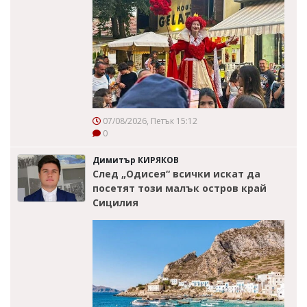
07/08/2026, Петък 15:12
0
Димитър КИРЯКОВ
След „Одисея“ всички искат да
посетят този малък остров край
Сицилия