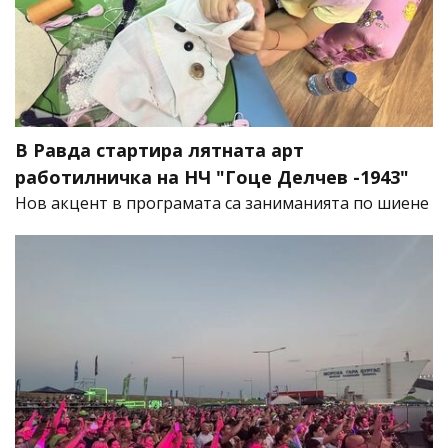
В Равда стартира лятната арт
работилничка на НЧ "Гоце Делчев -1943"
Нов акцент в програмата са заниманията по шиене