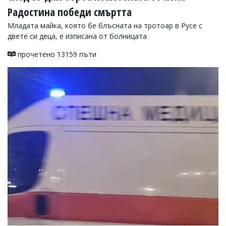
Радостина победи смъртта
Коментарите
под
Младата майка, която бе блъсната на тротоар в Русе с
статиите
двете си деца, е изписана от болницата
се
въвеждат
прочетено 13159 пъти
от
читателите
и
редакцията
не
носи
отговорност
за
тях!
Ако
откриете
обиден
за
вас
коментар,
моля
сигнализирайте
ни!