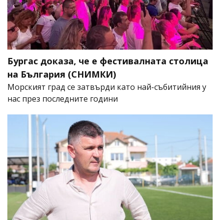
Бургас доказа, че е фестивалната столица
на България (СНИМКИ)
Морският град се затвърди като най-събитийния у
нас през последните години