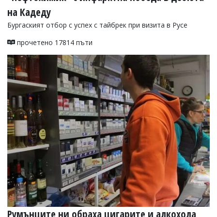
на Кадеду
Бургаският отбор с успех с тайбрек при визита в Русе
прочетено 17814 пъти
Румънците ни обраха цигарите и алкохола