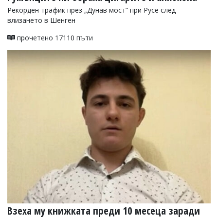
Рекорден трафик през „Дунав мост” при Русе след
влизането в Шенген
прочетено 17110 пъти
Взеха му книжката преди 10 месеца заради