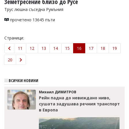
Земетресение близо до Русе
Трус люшна съседна Румъния
прочетено 13645 пъти
Страници:
11
12
13
14
15
16
17
18
19
20
ВСИЧКИ НОВИНИ
Михаил ДИМИТРОВ
Рейн падна до невиждано ниво,
сушата задушава речния транспорт
в Европа