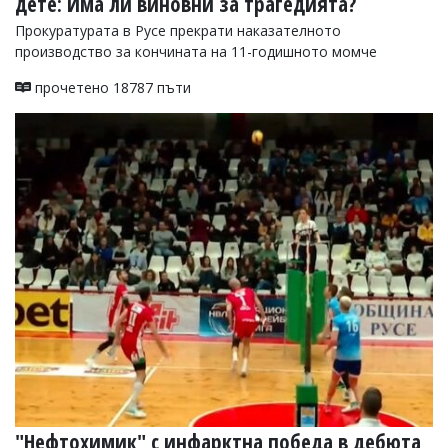
дете: Има ли виновни за трагедията?
Прокуратурата в Русе прекрати наказателното
производство за кончината на 11-годишното момче
прочетено 18787 пъти
"Нефтохимик" с инфарктна победа в дебюта