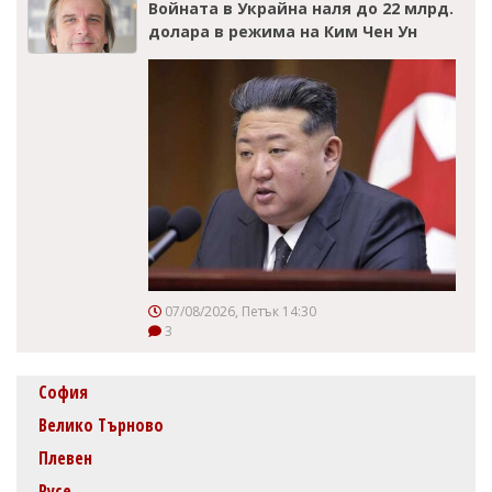
Войната в Украйна наля до 22 млрд.
долара в режима на Ким Чен Ун
07/08/2026, Петък 14:30
3
София
Велико Търново
Плевен
Русе