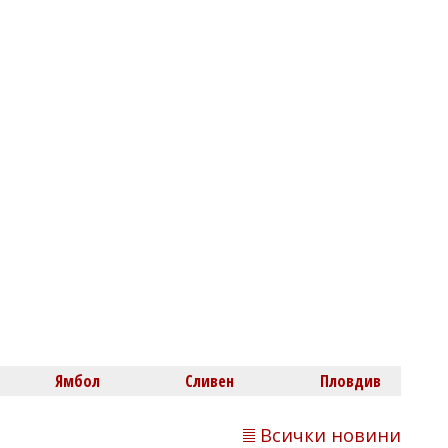
има из целия град
09/08/2026, Неделя 15:31
0
Димитър КИРЯКОВ
Бащата на "примамката" от
пловдивското убийство - русофил,
любител на коспиративни теориии и
Ямбол
Сливен
Пловдив
още...
Всички новини