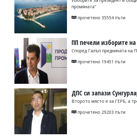
Изборите за президент в общи
промяната"
Коментарите
под
прочетено 35554 пъти
статиите
се
въвеждат
от
читателите
ПП печели изборите на
и
Според Галъп преднината на П
редакцията
не
прочетено 19451 пъти
носи
отговорност
за
тях!
Ако
откриете
ДПС си запази Сунгурла
обиден
за
Второто място е за ГЕРБ, а т
вас
коментар,
прочетено 29203 пъти
моля
сигнализирайте
ни!