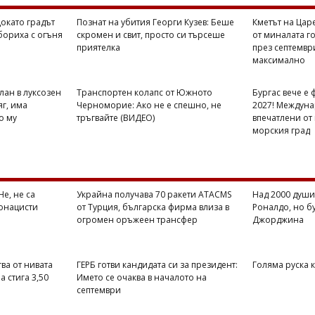
Докато градът
Познат на убития Георги Кузев: Беше
Кметът на Цар
бориха с огъня
скромен и свит, просто си търсеше
от миналата го
приятелка
през септемвр
максимално
лан в луксозен
Транспортен колапс от Южното
Бургас вече е 
яг, има
Черноморие: Ако не е спешно, не
2027! Междуна
о му
тръгвайте (ВИДЕО)
впечатлени от
морския град
е, не са
Украйна получава 70 ракети ATACMS
Над 2000 души
еонацисти
от Турция, българска фирма влиза в
Роналдо, но б
огромен оръжеен трансфер
Джорджина
ва от нивата
ГЕРБ готви кандидата си за президент:
Голяма руска
а стига 3,50
Името се очаква в началото на
септември