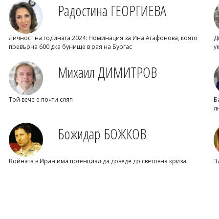
Радостина ГЕОРГИЕВА
Личност на годината 2024: Номинация за Ина Агафонова, която
Д
превърна 600 дка бунище в рая на Бургас
у
Михаил ДИМИТРОВ
Той вече е почти сляп
Б
л
Божидар БОЖКОВ
Войната в Иран има потенциал да доведе до световна криза
З