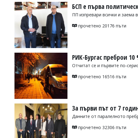
БСП е първа политическ
ПП изпревари всички и заема 
прочетено 20176 пъти
РИК-Бургас преброи 10 %
Отчитат се и първите по-сер
прочетено 16516 пъти
За първи път от 7 годин
Данните от паралелното пребр
прочетено 32306 пъти