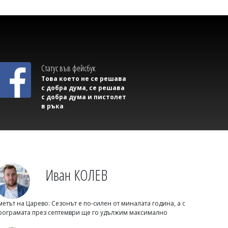
09/08/2026, Неделя 15:00
4
Михаил ДИМИТРОВ
Българският домат тръгва от нивата
Статус във фейсбук
за 80 цента, а в магазина стига 3,50
Това което не се решава
евро
с добра дума, се решава
с добра дума и пистолет
в ръка
Иван КОЛЕВ
метът на Царево: Сезонът е по-силен от миналата година, а с
09/08/2026, Неделя 14:31
1
рограмата през септември ще го удължим максимално