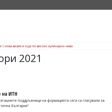
г с нова визия и още по-високо кулинарно ниво
ори 2021
е на ИТН
осегашните поддръжници на формацията сега са гласували за
атична България"