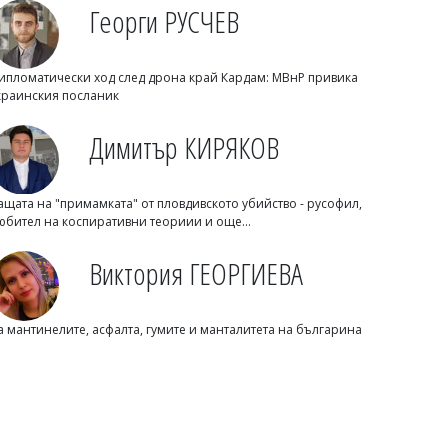
Михаил ДИМИТРОВ
Георги РУСЧЕВ
Таратор за 10 евро означава ли скъпо
Черноморие? Вижте отговора от
Ричард Алибегов
ипломатически ход след дрона край Кардам: МВнР привика
краинския посланик
Димитър КИРЯКОВ
ащата на "примамката" от пловдивското убийство - русофил,
юбител на коспиративни теориии и още...
Виктория ГЕОРГИЕВА
09/08/2026, Неделя 14:00
7
а мантинелите, асфалта, гумите и манталитета на българина
Михаил ДИМИТРОВ
Бургас спира тежките камиони в
жегите: Забраната влиза при 35
градуса