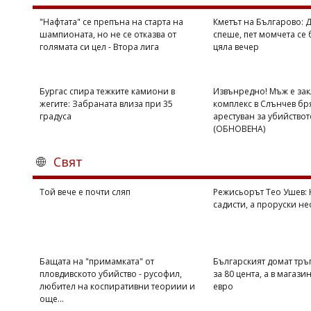
"Нафтата" се препъна на старта на
Кметът на Българово: 
шампионата, но не се отказва от
спеше, пет момчета се 
голямата си цел - Втора лига
цяла вечер
Бургас спира тежките камиони в
Извънредно! Мъж е зак
жегите: Забраната влиза при 35
комплекс в Слънчев бр
градуса
арестуван за убийствот
(ОБНОВЕНА)
Свят
Той вече е почти сляп
Режисьорът Тео Ушев: Н
садисти, а проруски н
Бащата на "примамката" от
Българският домат тръг
пловдивското убийство - русофил,
за 80 цента, а в магазин
любител на коспиративни теориии и
евро
още...