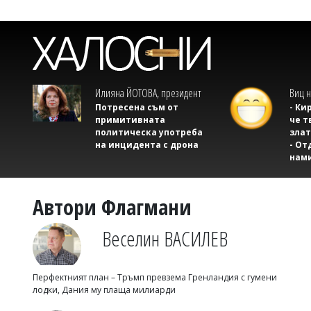
Илияна ЙОТОВА, президент
Виц н
Потресена съм от
- Ки
примитивната
че т
политическа употреба
злат
на инцидента с дрона
- От
нам
Автори Флагмани
Веселин ВАСИЛЕВ
Перфектният план – Тръмп превзема Гренландия с гумени
лодки, Дания му плаща милиарди