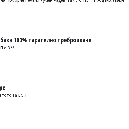
на Поморие печели Румен Радев, за 47-о НС - "Продължаваме
 база 100% паралелно преброяване
П е 3 %
ре
ретото за БСП