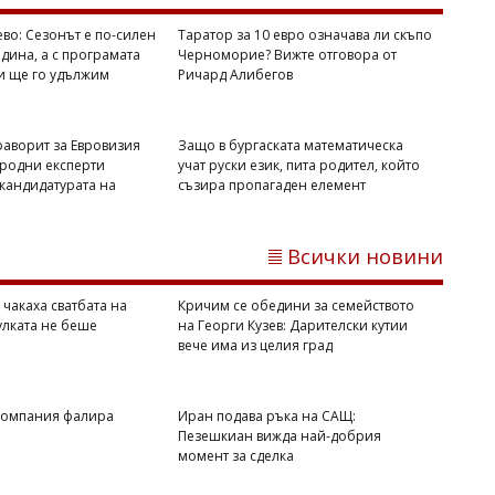
ево: Сезонът е по-силен
Таратор за 10 евро означава ли скъпо
дина, а с програмата
Черноморие? Вижте отговора от
и ще го удължим
Ричард Алибегов
фаворит за Евровизия
Защо в бургаската математическа
родни експерти
учат руски език, пита родител, който
 кандидатурата на
съзира пропагаден елемент
09/08/2026, Неделя 15:16
19
Димитър КИРЯКОВ
Всички новини
Познат на убития Георги Кузев: Беше
скромен и свит, просто си търсеше
 чакаха сватбата на
Кричим се обедини за семейството
приятелка
улката не беше
на Георги Кузев: Дарителски кутии
вече има из целия град
 компания фалира
Иран подава ръка на САЩ:
Пезешкиан вижда най-добрия
момент за сделка