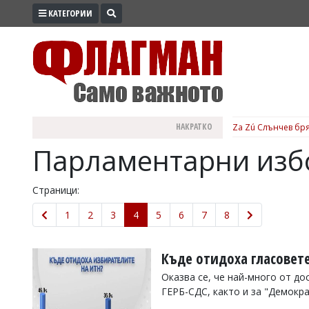
КАТЕГОРИИ
ПРОМО
ЗОНА
ИЗБОРИ
2026
ПРАКТИЧНО
НАКРАТКО
Za Zú Слънчев бря
КУЛТУРА
Парламентарни изб
ЗДРАВЕ
ПОЛИТИКА
Страници:
ОБЩИНИ
1
2
3
4
5
6
7
8
ОБЩЕСТВО
ЛАЙФСТАЙЛ
Къде отидоха гласовет
ВОЙНАТА
Оказва се, че най-много от д
ГЕРБ-СДС, както и за "Демокр
В