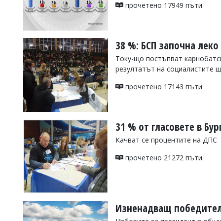
УКРАЙНА
прочетено 17949 пъти
СПОРТ
РАЗСЛЕДВАНЕ
38 %: БСП започна леко
БИЗНЕС
Току-що постъпват карнобатс
ЮГ
резултатът на социалистите 
прочетено 17143 пъти
Управители:
Веселин
Василев,
email:
31 % от гласовете в Бу
v.vasilev@flagman.bg
Катя
Качват се процентите на ДПС
Касабова,
еmail:
k.kassabova@flagman.bg
прочетено 21272 пъти
Главен
редактор:
Иван
Колев,
email:
Изненадващ победител
office@flagman.bg