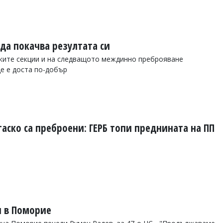
 да покачва резултата си
ките секции и на следващото междинно преброяване
ще е доста по-добър
ргаско са преброени: ГЕРБ топи преднината на ПП
 в Поморие