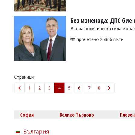
Без изненада: ДПС бие 
Втора политическа сила е коа
прочетено 25366 пъти
Страници:
1
2
3
4
5
6
7
8
София
Велико Търново
Плевен
България