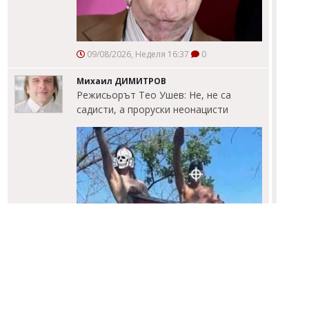
09/08/2026, Неделя 16:37
0
Михаил ДИМИТРОВ
Режисьорът Тео Ушев: Не, не са
садисти, а проруски неонацисти