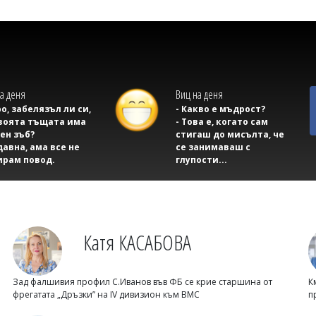
а деня
Виц на деня
ро, забелязъл ли си,
- Какво е мъдрост?
воята тъщата има
- Това е, когато сам
ен зъб?
стигаш до мисълта, че
давна, ама все не
се занимаваш с
ирам повод.
глупости...
Катя КАСАБОВА
Зад фалшивия профил С.Иванов във ФБ се крие старшина от
К
фрегатата „Дръзки” на IV дивизион към ВМС
п