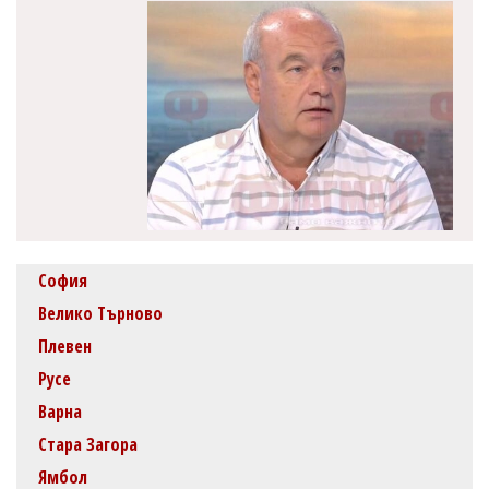
София
Велико Търново
Плевен
Русе
Варна
Стара Загора
Ямбол