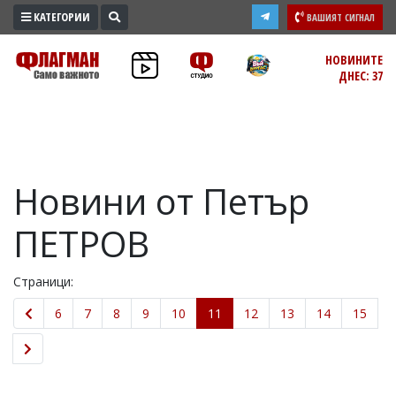
КАТЕГОРИИ
ВАШИЯТ СИГНАЛ
ПРОМО
НОВИНИТЕ
ДНЕС: 37
ЗОНА
ИЗБОРИ
2026
ПРАКТИЧНО
Новини от Петър
КУЛТУРА
ЗДРАВЕ
ПЕТРОВ
ПОЛИТИКА
ОБЩИНИ
Страници:
ОБЩЕСТВО
6
7
8
9
10
11
12
13
14
15
ЛАЙФСТАЙЛ
ВОЙНАТА
В