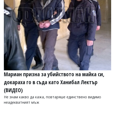
Мариан призна за убийството на майка си,
докараха го в съда като Ханибал Лектър
(ВИДЕО)
Не знам какво да кажа, повтаряше единствено видимо
неадекватният мъж