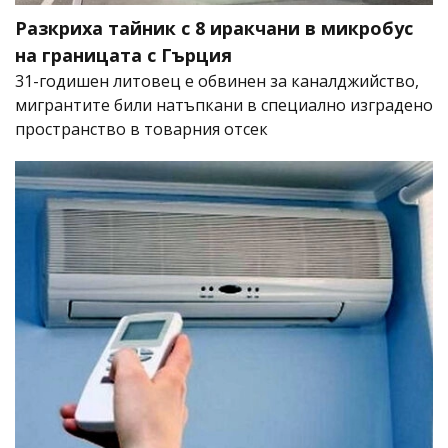
Разкриха тайник с 8 иракчани в микробус
на границата с Гърция
31-годишен литовец е обвинен за каналджийство,
мигрантите били натъпкани в специално изградено
пространство в товарния отсек