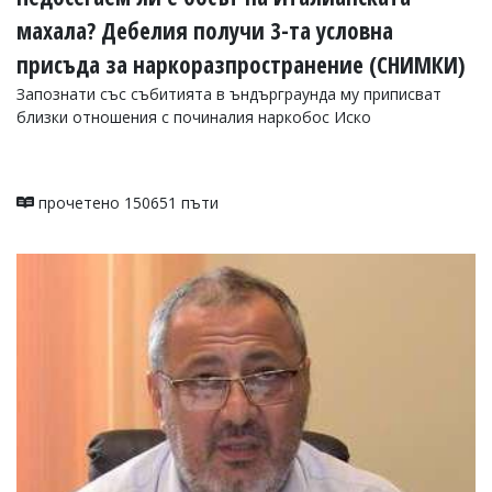
махала? Дебелия получи 3-та условна
присъда за наркоразпространение (СНИМКИ)
Запознати със събитията в ъндърграунда му приписват
близки отношения с починалия наркобос Иско
прочетено 150651 пъти