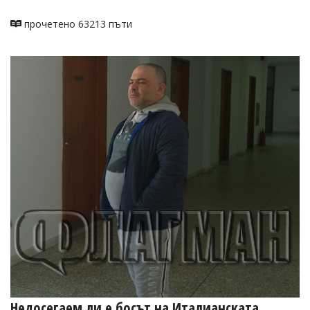
прочетено 63213 пъти
Недосегаем ли е босът на Италианската