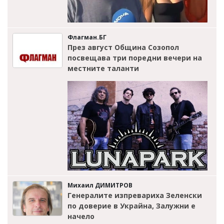
Флагман.БГ
През август Община Созопол
посвещава три поредни вечери на
местните таланти
Михаил ДИМИТРОВ
Генералите изпревариха Зеленски
по доверие в Украйна, Залужни е
начело