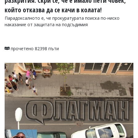
разкрития: Скри се, че е имало пети човек,
Коментарите
който отказва да се качи в колата!
под
статиите
Парадоксалното е, че прокуратурата поиска по-ниско
се
наказание от защитата на подсъдимия
въвеждат
от
читателите
и
прочетено 82398 пъти
редакцията
не
носи
отговорност
за
тях!
Ако
откриете
обиден
за
вас
коментар,
моля
сигнализирайте
ни!