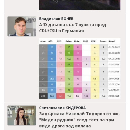
Владислав БОНЕВ
AfD дръпна със 7 пункта пред
CDU/CSU в Германия
Светлозария КИДЕРОВА
Задържаха Николай Тодоров от жк.
"Меден рудник" след тест за три
вида дрога зад волана