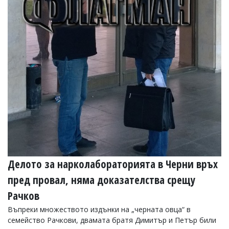
Делото за нарколабораторията в Черни връх
пред провал, няма доказателства срещу
Рачков
Въпреки множеството издънки на „черната овца“ в
семейство Рачкови, двамата братя Димитър и Петър били