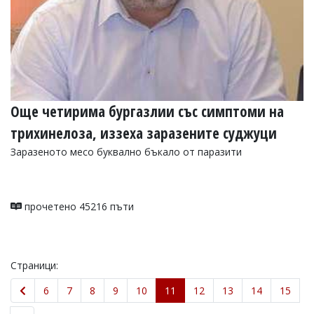
Още четирима бургазлии със симптоми на
трихинелоза, иззеха заразените суджуци
Заразеното месо буквално бъкало от паразити
прочетено 45216 пъти
Страници:
6
7
8
9
10
11
12
13
14
15