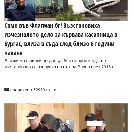
Само във Флагман.бг! Възстановиха
изчезналото дело за кървава касапница в
Бургас, влиза в съда след близо 6 години
чакане
Всички материали по досъдебното производство
мистериозно се изпариха на път за Варна през 2016 г.
прочетено 62910 пъти