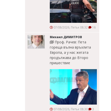
07/08/2026, Петък 08:32
16
Михаил ДИМИТРОВ
Проф. Рачев: Пета
гореща вълна връхлита
Европа, а у нас жегата
продължава до Второ
пришествие
07/08/2026, Петък 08:30
3