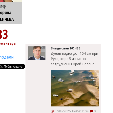
втор
оряна
ТЕНЧЕВА
83
оментара
Владислав БОНЕВ
Дунав падна до -104 см при
подели
Русе, кораб изпитва
затруднения край Белене
07/08/2026, Петък 11:45
0