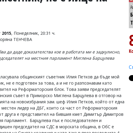
А
Б
 2015
, Понеделник, 20:31 ч.
Боряна ТЕНЧЕВА
К
ва да даде доказателства кое в работата ми е задкулисно,
едседателят на местния парламент Миглена Барцулева
С
гласувала общинският съветник Илия Петков да бъде мой
к, не е подготвен за това, а и не го разпознавам като
вител на Реформаторския блок. Това заяви председателят
нския съвет в Приморско Миглена Барцулева в отговор на
ията на новоизбрания зам. шеф Илия Петков, който от една
е местен лидер на ДБГ, които са част от Реформаторския
 от друга е представител на бившия кмет Димитър Димитров
ия парламент. Барцулева пък е последователен и
дишен председател на СДС в морската община, в ОбС е
вител на Синята коалиция и като такъв през последните 4