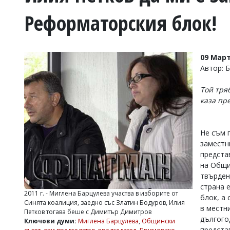
УКРАЙНА
Реформаторския блок!
СПОРТ
РАЗСЛЕДВАНЕ
БИЗНЕС
09 Март
ЮГ
Автор: 
Той тряб
Управители:
каза пр
Веселин
Василев,
email:
v.vasilev@flagman.bg
Не съм 
Катя
заместни
Касабова,
предста
еmail:
k.kassabova@flagman.bg
на Общи
твърден
Главен
редактор:
страна 
2011 г. - Миглена Барцулева участва в изборите от
Иван
блок, а
Синята коалиция, заедно със Златин Бодуров, Илия
Колев,
в местн
Петков тогава беше с Димитър Димитров
email:
дългого
Ключови думи:
Миглена Барцулева
,
Общински
office@flagman.bg
предста