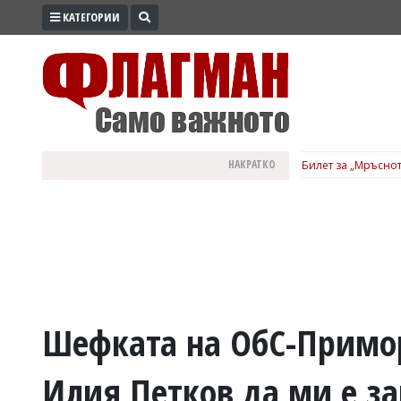
КАТЕГОРИИ
ПРОМО
ЗОНА
ИЗБОРИ
2026
ПРАКТИЧНО
НАКРАТКО
Билет за „Мръснот
КУЛТУРА
ЗДРАВЕ
ПОЛИТИКА
ОБЩИНИ
ОБЩЕСТВО
ЛАЙФСТАЙЛ
Шефката на ОбС-Примор
ВОЙНАТА
Илия Петков да ми е за
В