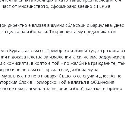
е част от мнозинството, сформирано заедно с ГЕРБ в
той директно е влизал в шумни сблъсъци с Барцулева. Днес
а за целта на избора си. Твърденията му предизвикаха и
я в Бургас, аз съм от Приморско и живея тук, за разлика от
ния и доказателства за изявленията си, че има задкулисие в
 с комисията, в която е той – по жалби на гражданите, тъй
ярно и че не съм го търсила след избора му за
 му звънях, но не отговаря. Същото се случи и днес. Аз не
торския блок в Приморско. Той е влязъл в Общинския
чно не съм гласувала за неговия избор”, каза категорично