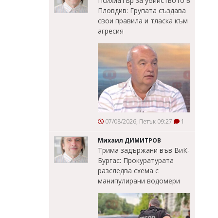
Психиатър за убийството в
Пловдив: Групата създава
свои правила и тласка към
агресия
07/08/2026, Петък 09:27
1
Михаил ДИМИТРОВ
Трима задържани във ВиК-
Бургас: Прокуратурата
разследва схема с
манипулирани водомери