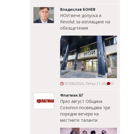
Владислав БОНЕВ
НОИ вече допуска и
Revolut за изплащане на
обезщетения
07/08/2026, Петък 11:30
0
Флагман.БГ
През август Община
Созопол посвещава три
поредни вечери на
местните таланти