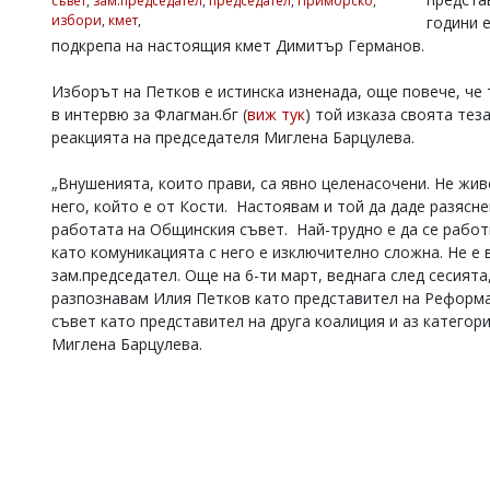
съвет
,
зам.председател
,
председател
,
Приморско
,
избори
,
кмет
,
години 
Коментарите
под
подкрепа на настоящия кмет Димитър Германов.
статиите
се
Изборът на Петков е истинска изненада, още повече, че 
въвеждат
в интервю за Флагман.бг (
виж тук
) той изказа своята тез
от
реакцията на председателя Миглена Барцулева.
читателите
и
редакцията
„Внушенията, които прави, са явно целенасочени. Не живе
не
него, който е от Кости. Настоявам и той да даде разясне
носи
работата на Общинския съвет. Най-трудно е да се работи
отговорност
като комуникацията с него е изключително сложна. Не е в
за
зам.председател. Още на 6-ти март, веднага след сесията,
тях!
разпознавам Илия Петков като представител на Реформа
Ако
откриете
съвет като представител на друга коалиция и аз категори
обиден
Миглена Барцулева.
за
вас
коментар,
моля
сигнализирайте
ни!