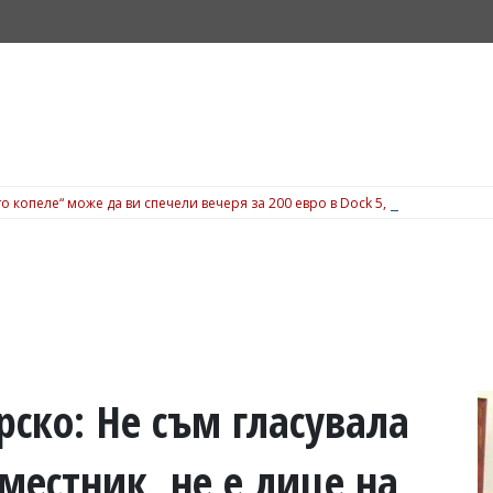
о копеле“ може да ви спечели вечеря за 200 евро в Dock 5, вижте подробн
ско: Не съм гласувала
местник, не е лице на