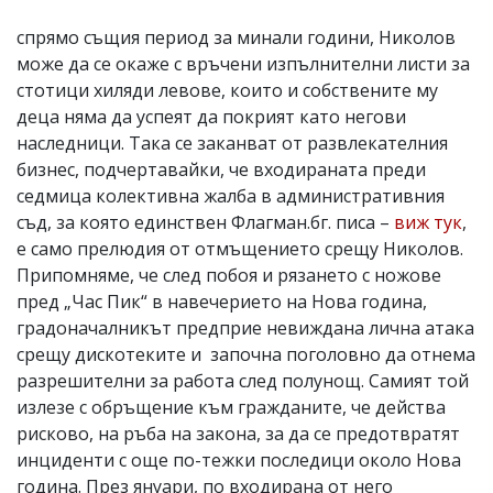
спрямо същия период за минали години, Николов
може да се окаже с връчени изпълнителни листи за
стотици хиляди левове, които и собствените му
деца няма да успеят да покрият като негови
наследници. Така се заканват от развлекателния
бизнес, подчертавайки, че входираната преди
седмица колективна жалба в административния
съд, за която единствен Флагман.бг. писа –
виж тук
,
е само прелюдия от отмъщението срещу Николов.
Припомняме, че след побоя и рязането с ножове
пред „Час Пик“ в навечерието на Нова година,
градоначалникът предприе невиждана лична атака
срещу дискотеките и започна поголовно да отнема
разрешителни за работа след полунощ. Самият той
излезе с обръщение към гражданите, че действа
рисково, на ръба на закона, за да се предотвратят
инциденти с още по-тежки последици около Нова
година. През януари, по входирана от него