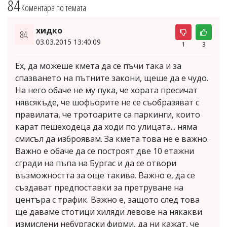
84
Коментара по темата
хидко
84.
03.03.2015 13:40:09
1
3
Ех, да можеше кмета да се пъчи така и за
спазването на пътните закони, щеше да е чудо.
На него обаче не му пука, че хората пресичат
нявсякъде, че шофьорите не се съобразяват с
правилата, че тротоарите са паркинги, които
карат пешеходеца да ходи по улицата... няма
смисъл да изброявам. За кмета това не е важно.
Важно е обаче да се построят две 10 етажни
сгради на пъпа на Бургас и да се отвори
възможността за още такива. Важно е, да се
създават предпоставки за претруване на
центъра с трафик. Важно е, защото след това
ще даваме стотици хиляди левове на някакви
измислени небургаски фирми, да ни кажат, че