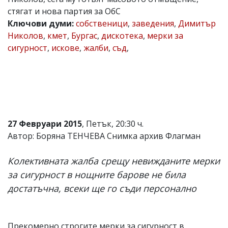
стягат и нова партия за ОбС
Коментарите
под
Ключови думи:
собственици
,
заведения
,
Димитър
статиите
Николов
,
кмет
,
Бургас
,
дискотека
,
мерки за
се
сигурност
,
искове
,
жалби
,
съд
,
въвеждат
от
читателите
и
редакцията
не
носи
отговорност
за
27 Февруари 2015
, Петък, 20:30 ч.
тях!
Автор: Боряна ТЕНЧЕВА Снимка архив Флагман
Ако
откриете
обиден
Колективната жалба срещу невижданите мерки
за
за сигурност в нощните барове не била
вас
коментар,
достатъчна, всеки ще го съди персонално
моля
сигнализирайте
ни!
Прекомерно строгите мерки за сигурност в