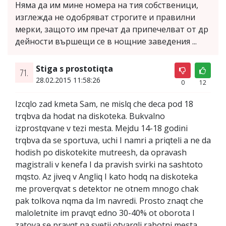
Няма да им мине номера на тия собственици,
изглежда не одобряват строгите и правилни
мерки, защото им пречат да припечелват от др
дейности вършещи се в нощние заведения ...
Stiga s prostotiqta
71.
28.02.2015 11:58:26
0
12
Izcqlo zad kmeta Sam, ne mislq che deca pod 18
trqbva da hodat na diskoteka. Bukvalno
izprostqvane v tezi mesta. Mejdu 14-18 godini
trqbva da se sportuva, uchi I namri a priqteli a ne da
hodish po diskotekite mutreesh, da opravash
magistrali v kenefa I da pravish svirki na sashtoto
mqsto. Az jiveq v Angliq I kato hodq na diskoteka
me proverqvat s detektor ne otnem mnogo chak
pak tolkova nqma da Im navredi. Prosto znaqt che
maloletnite im pravqt edno 30-40% ot oborota I
zatova se pravqt na svetii otvarqli rabotni mesta.