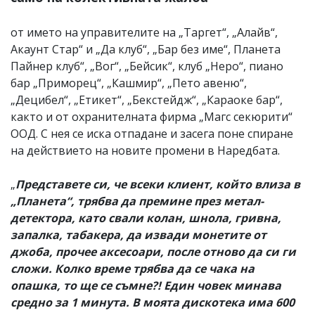
от името на управителите на „Таргет“, „Алайв“,
Акаунт Стар“ и „Да клуб“, „Бар без име“, Планета
Пайнер клуб“, „Вог“, „Бейсик“, клуб „Неро“, пиано
бар „Приморец“, „Кашмир“, „Пето авеню“,
„Децибел“, „Етикет“, „Бекстейдж“, „Караоке бар“,
както и от охранителната фирма „Магс секюрити“
ООД. С нея се иска отпадане и засега поне спиране
на действието на новите промени в Наредбата.
„
Представете си, че всеки клиент, който влиза в
„Планета“, трябва да премине през метал-
детектора, като свали колан, шнола, гривна,
запалка, табакера, да извади монетите от
джоба, прочее аксесоари, после отново да си ги
сложи. Колко време трябва да се чака на
опашка, то ще се съмне?! Един човек минава
средно за 1 минута. В моята дискотека има 600