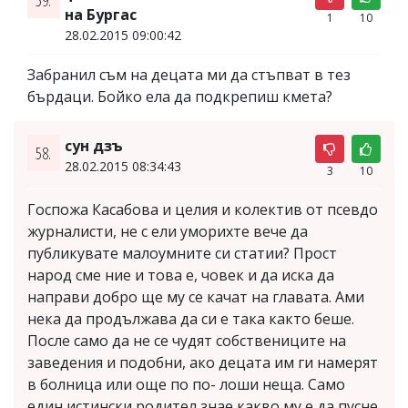
59.
на Бургас
1
10
28.02.2015 09:00:42
Забранил съм на децата ми да стъпват в тез
бърдаци. Бойко ела да подкрепиш кмета?
сун дзъ
58.
28.02.2015 08:34:43
3
10
Госпожа Касабова и целия и колектив от псевдо
журналисти, не с ели уморихте вече да
публикувате малоумните си статии? Прост
народ сме ние и това е, човек и да иска да
направи добро ще му се качат на главата. Ами
нека да продължава да си е така както беше.
После само да не се чудят собствениците на
заведения и подобни, ако децата им ги намерят
в болница или още по по- лоши неща. Само
един истински родител знае какво му е да пусне