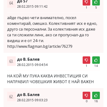
до 57
64.
28.02.2015 09:11:42
1
5
айде първо чети внимателно, посел
коментирай, смешко. Колективният иск е едно,
друго са персонални. За колективния иск даже
са ти сложили линк, ако си пропуснал-да го
видиш и е от 24-ти.
http://www.flagman.bg/article/76279
до В. Балев
63.
28.02.2015 09:04:54
1
14
НА КОЙ МУ ПУКА КАКВА ИНВЕСТИЦИЯ СИ
НАПРАВИЛ ЧОВЕШКИЯ ЖИВОТ Е НАЙ ВАЖЕН
до В. Балев
62.
28.02.2015 09:03:23
0
18