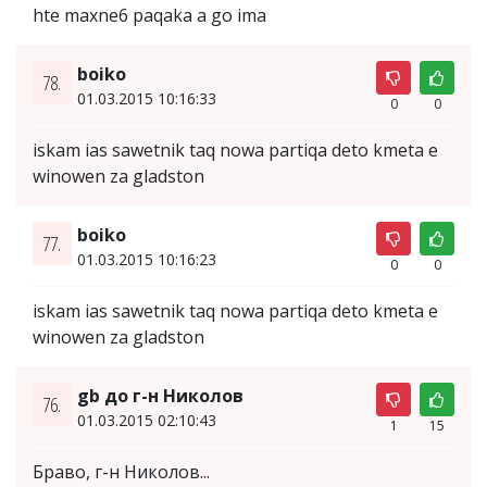
hte maxne6 paqaka a go ima
boiko
78.
01.03.2015 10:16:33
0
0
iskam ias sawetnik taq nowa partiqa deto kmeta e
winowen za gladston
boiko
77.
01.03.2015 10:16:23
0
0
iskam ias sawetnik taq nowa partiqa deto kmeta e
winowen za gladston
gb до г-н Николов
76.
01.03.2015 02:10:43
1
15
Браво, г-н Николов...