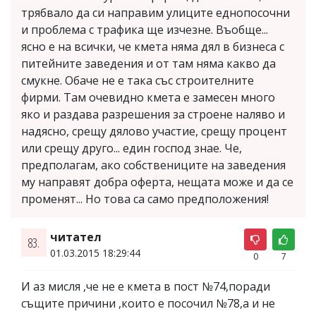
трябвало да си направим улиците еднопосочни
и проблема с трафика ще изчезне. Въобще...
ясно е на всички, че кмета няма дял в бизнеса с
питейните заведения и от там няма какво да
смукне. Обаче не е така със строителните
фирми. Там очевидно кмета е замесен много
яко и раздава разрешения за строене наляво и
надясно, срещу дялово участие, срещу процент
или срещу друго... един господ знае. Че,
предполагам, ако собствениците на заведения
му направят добра оферта, нещата може и да се
променят... Но това са само предположения!
читател
83.
01.03.2015 18:29:44
0
7
И аз мисля ,че не е кмета в пост №74,поради
същите причини ,които е посочил №78,а и не