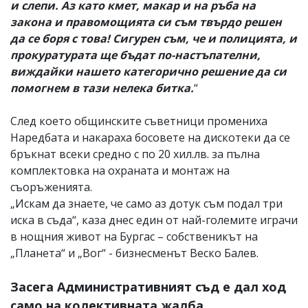
и слепи. Аз като кмет, макар и на ръба на
закона и правомощията си съм твърдо решен
да се боря с това! Сигурен съм, че и полицията, и
прокуратурата ще бъдат по-настъпателни,
виждайки нашето категорично решение да си
помогнем в тази нелека битка.
“
След което общинските съветници промениха
Наредбата и накараха босовете на дискотеки да се
бръкнат всеки средно с по 20 хил.лв. за пълна
комплектовка на охраната и монтаж на
съоръженията.
„Искам да знаете, че само аз дотук съм подал три
иска в съда“, каза днес един от най-големите играчи
в нощния живот на Бургас – собственикът на
„Планета“ и „Вог“ - бизнесменът Веско Балев.
Засега Административният съд е дал ход
само на колективната жалба