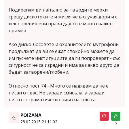
Подкрепям ви напълно за твърдите мерки
срещу дискотеките и мисля че в случая дори и с
леко превишени права дадохте много важен
пример.
Ако диско-босовете и охранителите мутрофони
продължат да ви се ежат спокойно можете да
им пуснете институциите да ги попроверят - със
сигурност не са изрядни и има за какво друго да
бъдат затворени/глобени.
Относно пост 74 - Много се надявам да не е
писан от вас. Не заради смисъла, а заради
ниското граматическо ниво на текста.
POIZANA
75.
28.02.2015 21:11:02
0
5