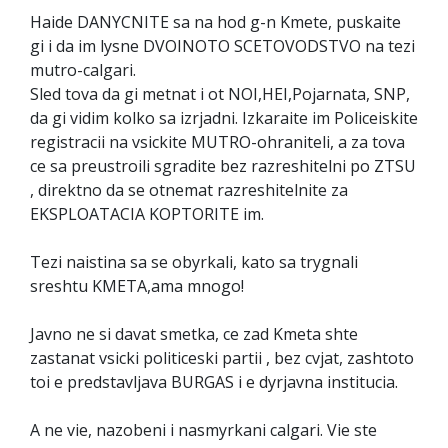
Haide DANYCNITE sa na hod g-n Kmete, puskaite
gi i da im lysne DVOINOTO SCETOVODSTVO na tezi
mutro-calgari.
Sled tova da gi metnat i ot NOI,HEI,Pojarnata, SNP,
da gi vidim kolko sa izrjadni. Izkaraite im Policeiskite
registracii na vsickite MUTRO-ohraniteli, a za tova
ce sa preustroili sgradite bez razreshitelni po ZTSU
, direktno da se otnemat razreshitelnite za
EKSPLOATACIA KOPTORITE im.
Tezi naistina sa se obyrkali, kato sa trygnali
sreshtu KMETA,ama mnogo!
Javno ne si davat smetka, ce zad Kmeta shte
zastanat vsicki politiceski partii , bez cvjat, zashtoto
toi e predstavljava BURGAS i e dyrjavna institucia.
A ne vie, nazobeni i nasmyrkani calgari. Vie ste