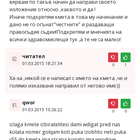
вярвам по такъв начин да направи своето
изложение относно ,каквото и да !
Иначе подкрепям кмета в това му начинание и
дано не го огънат"честните" и раздаващи
правосъдие съдии!Подкрепям и мненията на
всички здравомислещи тук ,а те не са малко!
читател
82.
01.03.2015 18:21:34
0
1
Ха-ха ,някой се е написал с името на кмета ,че и
голямо изказване направил от негово име:))
qwor
81.
01.03.2015 10:26:22
0
0
izlaga kmete izbiratelitesi dami wdigat pred nas
kolata nomer golqam koti puka izobhto neti puka
c55 do kmeta ima strana koqato ima wxodove