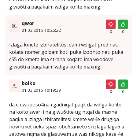
giwu6ti a paqakaim wdiga kolite maxnigi
qwor
80.
01.03.2015 10:26:22
0
0
izlaga kmete izbiratelitesi dami wdigat pred nas
kolata nomer golqam koti puka izobhto neti puka
c55 do kmeta ima strana koqato ima wxodove
giwu6ti a paqakaim wdiga kolite maxnigi
boiko
79.
01.03.2015 10:19:39
0
0
da e dwuposo4na i gadniqat paqk da wdiga kolite
na koito swari i na giwu6tite ug htqal da maxne
paqka a izlaga izbiratelitesi kmete we4e drugiqa
now kmet neka spazi obe6tanieto si izlaga laga6 a
zatowa nqma da glasuwam za was nikoga kaza 4e