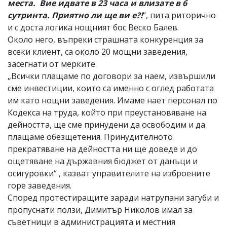
места. Вие идвате в 23 часа и влизате в 6
сутринта. Приятно ли ще ви е?!
“, пита риторично
и с доста логика нощният бос Веско Балев.
Около него, въпреки страшната конкуренция за
всеки клиент, са около 20 мощни заведения,
засегнати от мерките.
„Всички плащаме по договори за наем, извършили
сме инвестиции, които са именно с оглед работата
им като нощни заведения. Имаме нает персонал по
Кодекса на труда, който при преустановяване на
дейността, ще сме принудени да освободим и да
плащаме обезщетения. Принудителното
прекратяване на дейността ни ще доведе и до
ощетяване на държавния бюджет от данъци и
осигуровки“ , казват управителите на изброените
горе заведения.
Според протестиращите заради натрупани загуби и
пропуснати ползи, Димитър Николов имал за
съветници в администрацията и местния