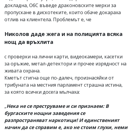
докладна, ОбС въведе драконовските мерки за
пропускане в дискотеките, които обаче докараха
отлив на клиентела. Проблемът е, че
Николов даде жега и на полицията всяка
нощ да връхлита
с проверки на лични карти, видеокамери, касетки
за оръжие, метал-детектори и прочее изрядност на
живата охрана.
Кметът стигна още по-далеч, произнасяйки от
трибуната на местния парламент страшна истина,
за която всички досега мълчаха:
„
Нека не се преструваме и си признаем: В
бургаските нощни заведения се
разпространяват наркотици! И единственият
начин да се справим е, ако не стоим глухи, неми