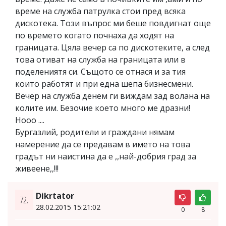
време на служба патрулка стои пред всяка
дискотека. Този въпрос ми беше повдигнат още
по времето когато почнаха да ходят на
границата. Цяла вечер са по дискотеките, а след
това отиват на служба на границата или в
поделениятя си. Същото се отнася и за тия
които работят и при една шепа бизнесмени.
Вечер на служба денем ги виждам зад волана на
колите им. Безочие което много ме дразни!
Нооо ....
Бургазлий, родители и граждани нямам
намерение да се предавам в името на това
градът ни наистина да е ,,най-добрия град за
живеене,,!!!
Dikrtator
72.
28.02.2015 15:21:02
0
8