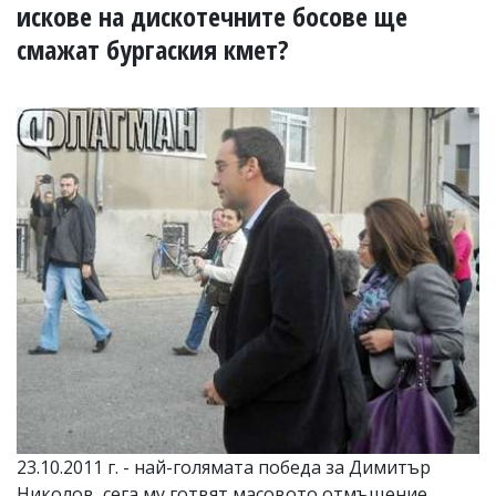
УКРАЙНА
искове на дискотечните босове ще
СПОРТ
смажат бургаския кмет?
РАЗСЛЕДВАНЕ
БИЗНЕС
ЮГ
Управители:
Веселин
Василев,
email:
v.vasilev@flagman.bg
Катя
Касабова,
еmail:
k.kassabova@flagman.bg
Главен
редактор:
Иван
Колев,
email:
23.10.2011 г. - най-голямата победа за Димитър
office@flagman.bg
Николов, сега му готвят масовото отмъщение,