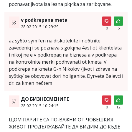
poznavat jivota isa lesna plq4ka za zaribqvane.
v podkrepana meta
68.
28.02.2015 10:29:29
0
6
az sy6to sym fen na diskotekite i no6tnite
zavedeniq i se poznava s golqma 4ast ot klientelata
i nikoj ne e v podkrepaq na biznesa a v podkrepa
na kontrolnite merki podhvanati ot kmeta. V
podkrepa na kmeta G-n Nikolov /jivot i zdrave na
sy6tiq/ se obqvqvat dori holiganite. Dyrveta Balevci i
dr. za kmen ne6tem
ДО БИЗНЕСМЕНИТЕ
67.
28.02.2015 10:24:15
0
12
ЩОМ ПАРИТЕ СА ПО-ВАЖНИ ОТ ЧОВЕШКИЯ
ЖИВОТ ПРОДЪЛЖАВАЙТЕ ДА ВИДИМ ДО КЪДЕ