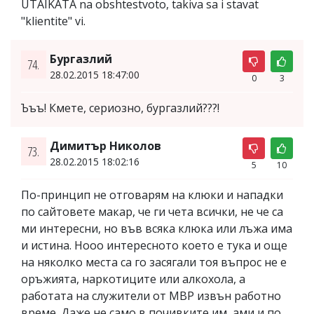
UTAIKATA na obshtestvoto, takiva sa i stavat
"klientite" vi.
Бургазлий
74.
28.02.2015 18:47:00
0
3
Ъъъ! Кмете, сериозно, бургазлий???!
Димитър Николов
73.
28.02.2015 18:02:16
5
10
По-принцип не отговарям на клюки и нападки
по сайтовете макар, че ги чета всички, не че са
ми интересни, но във всяка клюка или лъжа има
и истина. Нооо интересното което е тука и още
на няколко места са го засягали тоя въпрос не е
оръжията, наркотиците или алкохола, а
работата на служители от МВР извън работно
време. Даже не само в почивките им ,ами и по