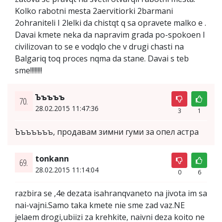
Kolko rabotni mesta 2aervitiorki 2barmani
2ohraniteli I 2lelki da chistqt q sa opravete malko e .
Davai kmete neka da napravim grada po-spokoen I
civilizovan to se e vodqlo che v drugi chasti na
Balgariq toq proces nqma da stane. Davai s teb
sme!!!!!!!!
Ъъъъъ
70.
28.02.2015 11:47:36
3
1
Ъъъъъъъ, продавам зимни гуми за опел астра
tonkann
69.
28.02.2015 11:14:04
0
6
razbira se ,4e dezata isahranqvaneto na jivota im sa
nai-vajni.Samo taka kmete nie sme zad vaz.NE
jelaem drogi,ubiizi za krehkite, naivni deza koito ne