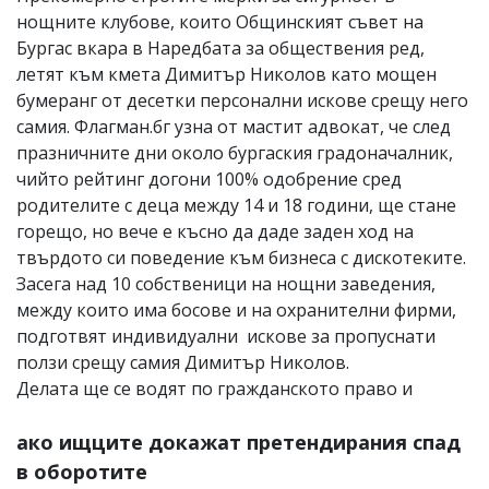
нощните клубове, които Общинският съвет на
Бургас вкара в Наредбата за обществения ред,
летят към кмета Димитър Николов като мощен
бумеранг от десетки персонални искове срещу него
самия. Флагман.бг узна от мастит адвокат, че след
празничните дни около бургаския градоначалник,
чийто рейтинг догони 100% одобрение сред
родителите с деца между 14 и 18 години, ще стане
горещо, но вече е късно да даде заден ход на
твърдото си поведение към бизнеса с дискотеките.
Засега над 10 собственици на нощни заведения,
между които има босове и на охранителни фирми,
подготвят индивидуални искове за пропуснати
ползи срещу самия Димитър Николов.
Делата ще се водят по гражданското право и
ако ищците докажат претендирания спад
в оборотите