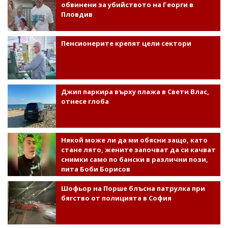
обвинени за убийството на Георги в
Пловдив
Пенсионерите крепят цели сектори
Джип паркира върху плажа в Свети Влас,
отнесе глоба
Някой може ли да ми обясни защо, като
стане лято, жените започват да си качват
снимки само по бански в различни пози,
пита Боби Борисов
Шофьор на Порше блъсна патрулка при
бягство от полицията в София