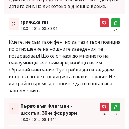
детето си в на дискотека в днешно време.
гражданин
57.
28.02.2015 08:30:34
0
25
Кмете, не съм твой фен, но за тази твоя позиция
по отношение на нощните заведения, те
поздравявам! Що се отнася до мнението на
малоумниците-кръчмари, изобщо не им
обръщай внимание. Тук трябва да си зададем
въпроса- къде е полицията и какво прави? Не
ли крайно време да започне да си изпълнява
задълженията.
Първо във Флагман -
56.
шестък, 30-и февруари
4
9
28.02.2015 08:13:11