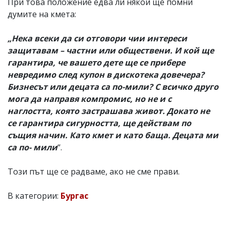
При това положение едва ли някой ще помни
думите на кмета:
„Нека всеки да си отговори чии интереси
защитавам – частни или обществени. И кой ще
гарантира, че вашето дете ще се прибере
невредимо след купон в дискотека довечера?
Бизнесът или децата са по-мили? С всичко друго
мога да направя компромис, но не и с
наглостта, която застрашава живот. Докато не
се гарантира сигурността, ще действам по
същия начин. Като кмет и като баща. Децата ми
са по- мили
“.
Този път ще се радваме, ако не сме прави.
В категории:
Бургас