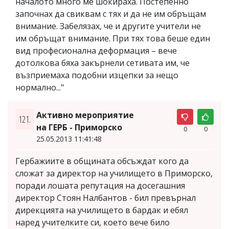
началото много ме шокираха. Постепенно
започнах да свиквам с тях и да не им обръщам
внимание. Забелязах, че и другите учители не
им обръщат внимание. При тях това беше един
вид професионална деформация – вече
дотолкова бяха закърнели сетивата им, че
възприемаха подобни изцепки за нещо
нормално..."
Активно мероприятие
121.
на ГЕРБ - Приморско
0
0
25.05.2013 11:41:48
Гербажиите в общината обсъждат кого да
сложат за директор на училището в Приморско,
поради лошата репутация на досегашния
директор Стоян Налбантов - бил превърнал
дирекцията на училището в бардак и ебял
наред учителките си, което вече било