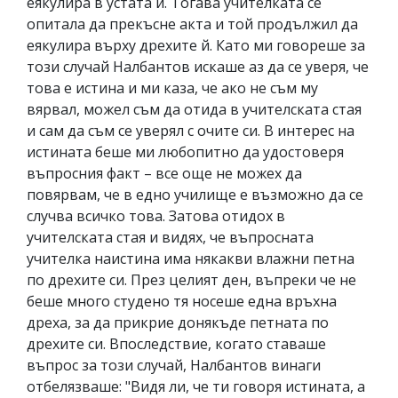
еякулира в устата й. Тогава учителката се
опитала да прекъсне акта и той продължил да
еякулира върху дрехите й. Като ми говореше за
този случай Налбантов искаше аз да се уверя, че
това е истина и ми каза, че ако не съм му
вярвал, можел съм да отида в учителската стая
и сам да съм се уверял с очите си. В интерес на
истината беше ми любопитно да удостоверя
въпросния факт – все още не можех да
повярвам, че в едно училище е възможно да се
случва всичко това. Затова отидох в
учителската стая и видях, че въпросната
учителка наистина има някакви влажни петна
по дрехите си. През целият ден, въпреки че не
беше много студено тя носеше една връхна
дреха, за да прикрие донякъде петната по
дрехите си. Впоследствие, когато ставаше
въпрос за този случай, Налбантов винаги
отбелязваше: "Видя ли, че ти говоря истината, а