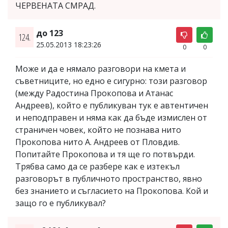
ЧЕРВЕНАТА СМРАД.
до 123
124.
25.05.2013 18:23:26
0
0
Може и да е нямало разговори на кмета и
съветниците, но едно е сигурно: този разговор
(между Радостина Прокопова и Атанас
Андреев), който е публикуван тук е автентичен
и неподправен и няма как да бъде измислен от
страничен човек, който не познава нито
Прокопова нито А. Андреев от Пловдив.
Попитайте Прокопова и тя ще го потвърди.
Трябва само да се разбере как е изтекъл
разговорът в публичното пространство, явно
без знанието и съгласието на Прокопова. Кой и
защо го е публикувал?