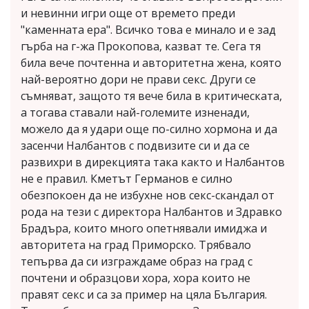
и невинни игри още от времето преди
"каменната ера". Всичко това е минало и е зад
гърба на г-жа Прокопова, казват те. Сега тя
била вече почтенна и авторитетна жена, която
най-вероятно дори не прави секс. Други се
съмняват, защото тя вече била в критическата,
а тогава ставали най-големите изненади,
можело да я удари още по-силно хормона и да
засенчи Налбантов с подвизите си и да се
развихри в дирекцията така както и Налбантов
не е правил. Кметът Германов е силно
обезпокоен да не избухне нов секс-скандал от
рода на тези с директора Налбантов и Здравко
Брадъра, които много опетнявали имиджа и
авторитета на град Приморско. Трябвало
тепърва да си изграждаме образ на град с
почтени и образцови хора, хора които не
правят секс и са за пример на цяла България.