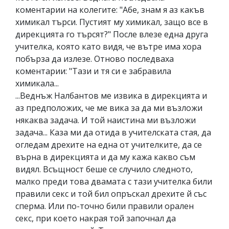
коментарии на колегите: "Абе, знам я аз какъв
химикал търси. Пустият му химикал, защо все в
дирекцията го търсят?" После влезе една друга
учителка, която като видя, че вътре има хора
побърза да излезе. Отново последваха
коментарии: "Тази и тя си е забравила
химикала...
...Веднъж Налбантов ме извика в дирекцията и
аз предположих, че ме вика за да ми възложи
някаква задача. И той наистина ми възложи
задача... Каза ми да отида в учителската стая, да
огледам дрехите на една от учителките, да се
върна в дирекцията и да му кажа какво съм
видял. Всъщност беше се случило следното,
малко преди това двамата с тази учителка били
правили секс и той бил опръскал дрехите й със
сперма. Или по-точно били правили орален
секс, при което накрая той започнал да