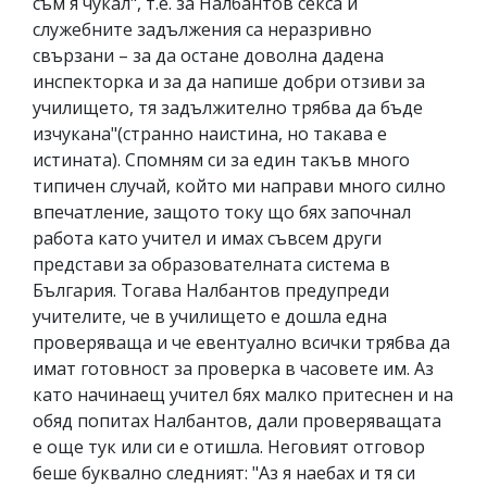
съм я чукал", т.е. за Налбантов секса и
служебните задължения са неразривно
свързани – за да остане доволна дадена
инспекторка и за да напише добри отзиви за
училището, тя задължително трябва да бъде
изчукана"(странно наистина, но такава е
истината). Спомням си за един такъв много
типичен случай, който ми направи много силно
впечатление, защото току що бях започнал
работа като учител и имах съвсем други
представи за образователната система в
България. Тогава Налбантов предупреди
учителите, че в училището е дошла една
проверяваща и че евентуално всички трябва да
имат готовност за проверка в часовете им. Аз
като начинаещ учител бях малко притеснен и на
обяд попитах Налбантов, дали проверяващата
е още тук или си е отишла. Неговият отговор
беше буквално следният: "Аз я наебах и тя си