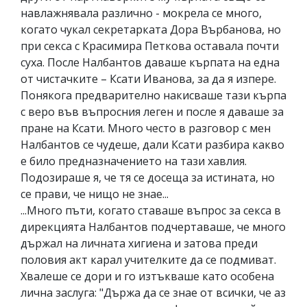
навлажнявала различно - мокрела се много,
когато чукал секретарката Дора Върбанова, но
при секса с Красимира Петкова оставала почти
суха. После Налбантов даваше кърпата на една
от чистачките – Ксати Иванова, за да я изпере.
Понякога предварително накисваше тази кърпа
с веро във въпросния леген и после я даваше за
пране на Ксати. Много често в разговор с мен
Налбантов се чудеше, дали Ксати разбира какво
е било предназначението на тази хавлия.
Подозираше я, че тя се досеща за истината, но
се прави, че нищо не знае...
...Много пъти, когато ставаше въпрос за секса в
дирекцията Налбантов подчертаваше, че много
държал на личната хигиена и затова преди
половия акт карал учителките да се подмиват.
Хвалеше се дори и го изтъкваше като особена
лична заслуга: "Държа да се знае от всички, че аз