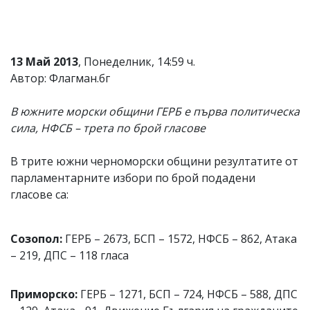
Коментарите
под
статиите
се
13 Май 2013
, Понеделник, 14:59 ч.
въвеждат
Автор: Флагман.бг
от
читателите
и
В южните морски общини ГЕРБ е първа политическа
редакцията
сила, НФСБ – трета по брой гласове
не
носи
отговорност
В трите южни черноморски общини резултатите от
за
парламентарните избори по брой подадени
тях!
Ако
гласове са:
откриете
обиден
за
Созопол:
ГЕРБ – 2673, БСП – 1572, НФСБ – 862, Атака
вас
коментар,
– 219, ДПС – 118 гласа
моля
сигнализирайте
ни!
Приморско:
ГЕРБ – 1271, БСП – 724, НФСБ – 588, ДПС