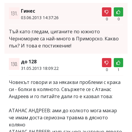
Гинес
131.
03.06.2013 14:37:26
0
0
Тъй като гледам, циганите по южното
Черноморие са най-много в Приморско. Какво
пък? И това е постижение!
до 128
130.
31.05.2013 18:09:22
0
1
Човекът говори и за някакви проблеми с крака
си - болки в коляното. Свържете се с Атанас
Андреев и го питайте дали го е казвал това:
АТАНАС АНДРЕЕВ: ами до колкото мога макар
че имам доста сериозна травма в дясното
коляно
АТАНАС АНДРЕЕВ: излъгах несъзнателно лявото