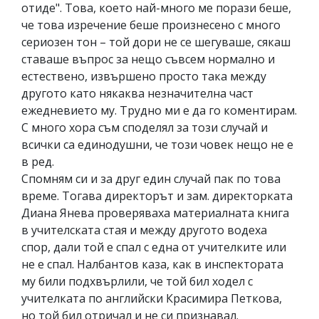
отиде". Това, което най-много ме порази беше,
че това изречение беше произнесено с много
сериозен тон – той дори не се шегуваше, сякаш
ставаше въпрос за нещо съвсем нормално и
естествено, извършено просто така между
другото като някаква незначителна част
ежедневието му. Трудно ми е да го коментирам.
С много хора съм споделял за този случай и
всички са единодушни, че този човек нещо не е
в ред.
Спомням си и за друг един случай пак по това
време. Тогава директорът и зам. директорката
Диана Янева проверяваха материалната книга
в учителската стая и между другото водеха
спор, дали той е спал с една от учителките или
не е спал. Налбантов каза, как в инспектората
му били подхвърлили, че той бил ходел с
учителката по английски Красимира Петкова,
но той бил отричал и не си признавал.