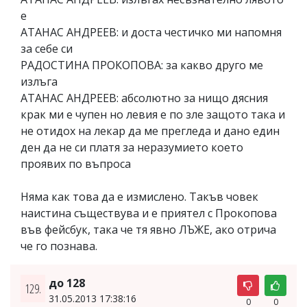
е
АТАНАС АНДРЕЕВ: и доста честичко ми напомня
за себе си
РАДОСТИНА ПРОКОПОВА: за какво друго ме
излъга
АТАНАС АНДРЕЕВ: абсолютно за нищо дясния
крак ми е чупен но левия е по зле защото така и
не отидох на лекар да ме прегледа и дано един
ден да не си платя за неразумието което
проявих по въпроса
Няма как това да е измислено. Такъв човек
наистина съществува и е приятел с Прокопова
във фейсбук, така че тя явно ЛЪЖЕ, ако отрича
че го познава.
до 128
129.
31.05.2013 17:38:16
0
0