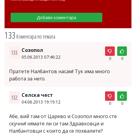
133
Коментара по темата
Созопол
133.
05.06.2013 07:46:22
0
0
Пратете Налбантов насам! Тук има много
работа за него.
Селска чест
132.
04.06.2013 19:19:12
0
0
Абе, вий там от Царево и Созопол много сте
скучни! нямате ли си там Здравковци и
Налбантовци с които да се похвалите?