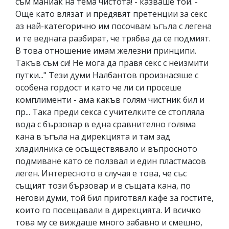
съм маниак на тема чистота! - казваше той. -
Още като влязат и предявят претенции за секс
аз най-категорично им посочвам ъгъла с легена
и те веднага разбират, че трябва да се подмият.
В това отношение имам железни принципи.
Такъв съм си! Не мога да правя секс с неизмити
путки..." Тези думи Налбантов произнасяше с
особена гордост и като че ли си просеше
комплименти - ама какъв голям чистник бил и
пр... Така преди секса с учителките се стопляла
вода с бързовар в една сравнително голяма
кана в ъгъла на дирекцията и там зад
хладилника се осъществявало и въпросното
подмиване като се ползвал и един пластмасов
леген. Интересното в случая е това, че със
същият този бързовар и в същата кана, по
негови думи, той бил приготвял кафе за гостите,
които го посещавали в дирекцията. И всичко
това му се виждаше много забавно и смешно,