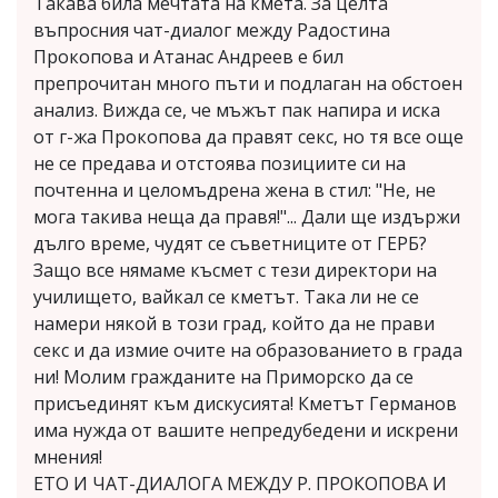
Такава била мечтата на кмета. За целта
въпросния чат-диалог между Радостина
Прокопова и Атанас Андреев е бил
препрочитан много пъти и подлаган на обстоен
анализ. Вижда се, че мъжът пак напира и иска
от г-жа Прокопова да правят секс, но тя все още
не се предава и отстоява позициите си на
почтенна и целомъдрена жена в стил: "Не, не
мога такива неща да правя!"... Дали ще издържи
дълго време, чудят се съветниците от ГЕРБ?
Защо все нямаме късмет с тези директори на
училището, вайкал се кметът. Така ли не се
намери някой в този град, който да не прави
секс и да измие очите на образованието в града
ни! Молим гражданите на Приморско да се
присъединят към дискусията! Кметът Германов
има нужда от вашите непредубедени и искрени
мнения!
ЕТО И ЧАТ-ДИАЛОГА МЕЖДУ Р. ПРОКОПОВА И