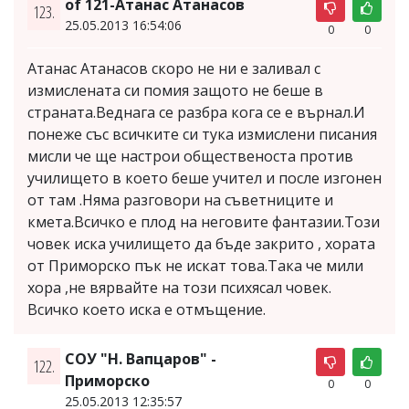
of 121-Атанас Атанасов
123.
25.05.2013 16:54:06
0
0
Атанас Атанасов скоро не ни е заливал с
измислената си помия защото не беше в
страната.Веднага се разбра кога се е върнал.И
понеже със всичките си тука измислени писания
мисли че ще настрои общественоста против
училището в което беше учител и после изгонен
от там .Няма разговори на съветниците и
кмета.Всичко е плод на неговите фантазии.Този
човек иска училището да бъде закрито , хората
от Приморско пък не искат това.Така че мили
хора ,не вярвайте на този психясал човек.
Всичко което иска е отмъщение.
СОУ "Н. Вапцаров" -
122.
Приморско
0
0
25.05.2013 12:35:57