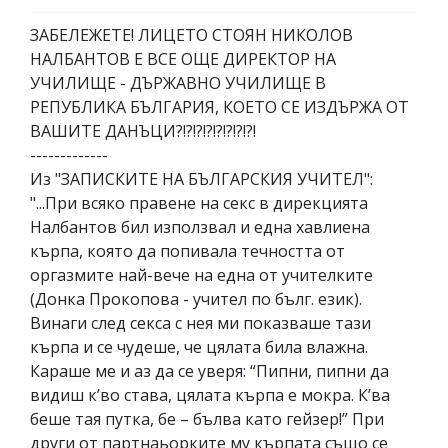
ЗАБЕЛЕЖЕТЕ! ЛИЦЕТО СТОЯН НИКОЛОВ
НАЛБАНТОВ Е ВСЕ ОЩЕ ДИРЕКТОР НА
УЧИЛИЩЕ - ДЪРЖАВНО УЧИЛИЩЕ В
РЕПУБЛИКА БЪЛГАРИЯ, КОЕТО СЕ ИЗДЪРЖА ОТ
ВАШИТЕ ДАНЪЦИ?!?!?!?!?!?!?!?!
-------------
Из "ЗАПИСКИТЕ НА БЪЛГАРСКИЯ УЧИТЕЛ":
"...При всяко правене на секс в дирекцията
Налбантов бил използвал и една хавлиена
кърпа, която да попивала течността от
оргазмите най-вече на една от учителките
(Донка Прокопова - учител по бълг. език).
Винаги след секса с нея ми показваше тази
кърпа и се чудеше, че цялата била влажна.
Караше ме и аз да се уверя: “Пипни, пипни да
видиш к’во става, цялата кърпа е мокра. К’ва
беше тая путка, бе – бълва като гейзер!” При
други от партнаьорките му кърпата също се