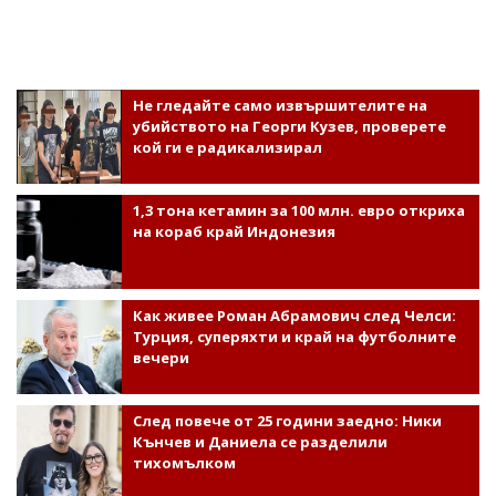
Не гледайте само извършителите на
убийството на Георги Кузев, проверете
кой ги е радикализирал
1,3 тона кетамин за 100 млн. евро откриха
на кораб край Индонезия
Как живее Роман Абрамович след Челси:
Турция, суперяхти и край на футболните
вечери
След повече от 25 години заедно: Ники
Кънчев и Даниела се разделили
тихомълком