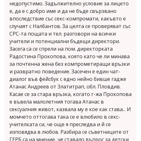
недопустимо. Задължително условие за лицето
е, да е с добро име и да не бъде свързвано
впоследствие със секс-компромати, какъвто е
случаят с Налбантов. За целта се проверяват със
СРС-та пощата и тел. разговори на всички
учители и потенциални бъдещи директори.
Засега са се спрели на пом. директорката
Радостина Прокопова, която като че ли минава
за почтенна жена без компрометиращи връзки
и развратно поведение. Засечен е един чат-
диалог във фейсбук с едно нейно бивше гадже
Атанас Андреев от Златитрап, обл. Пловдив.
Касае се за стара връзка, когато г-жа Прокопова
е въвела малолетния тогава Атанас в
сексуалния живот, казвала му е кое как става... И
момчето оттогава така се е влюбило в секс-
учителката си, че още я преследва и й се
изповядва в любов. Разбира се съветниците от
ГЕРБ са на мнение, че ставало въпрос за детски