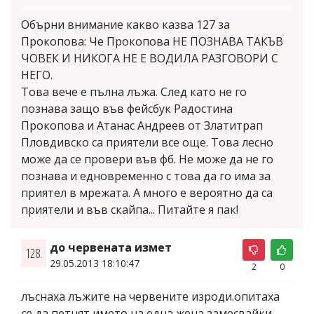
Обърни внимание какво казва 127 за
Прокопова: Че Прокопова НЕ ПОЗНАВА ТАКЪВ
ЧОВЕК И НИКОГА НЕ Е ВОДИЛА РАЗГОВОРИ С
НЕГО.
Това вече е пълна лъжа. След като не го
познава защо във фейсбук Радостина
Прокопова и Атанас Андреев от Златитрап
Пловдивско са приятели все още. Това лесно
може да се провери във фб. Не може да не го
познава и едновременно с това да го има за
приятел в мрежата. А много е вероятно да са
приятели и във скайпа... Питайте я пак!
до червената измет
128.
29.05.2013 18:10:47
2
0
лъснаха лъжите на червените изроди.опитаха
се да петнят името на една жена замесвайки