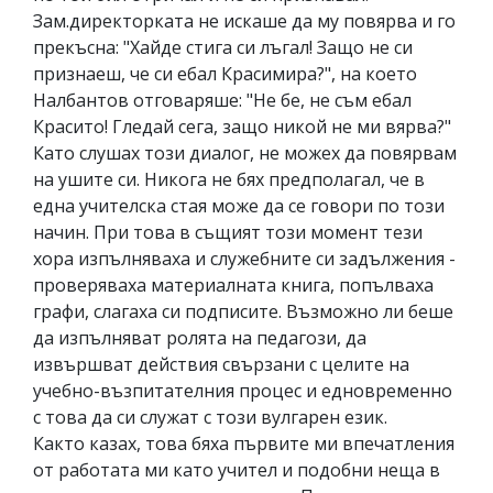
Зам.директорката не искаше да му повярва и го
прекъсна: "Хайде стига си лъгал! Защо не си
признаеш, че си ебал Красимира?", на което
Налбантов отговаряше: "Не бе, не съм ебал
Красито! Гледай сега, защо никой не ми вярва?"
Като слушах този диалог, не можех да повярвам
на ушите си. Никога не бях предполагал, че в
една учителска стая може да се говори по този
начин. При това в същият този момент тези
хора изпълняваха и служебните си задължения -
проверяваха материалната книга, попълваха
графи, слагаха си подписите. Възможно ли беше
да изпълняват ролята на педагози, да
извършват действия свързани с целите на
учебно-възпитателния процес и едновременно
с това да си служат с този вулгарен език.
Както казах, това бяха първите ми впечатления
от работата ми като учител и подобни неща в