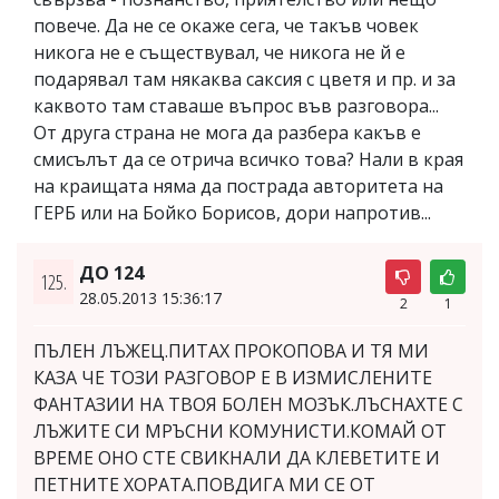
повече. Да не се окаже сега, че такъв човек
никога не е съществувал, че никога не й е
подарявал там някаква саксия с цветя и пр. и за
каквото там ставаше въпрос във разговора...
От друга страна не мога да разбера какъв е
смисълът да се отрича всичко това? Нали в края
на краищата няма да пострада авторитета на
ГЕРБ или на Бойко Борисов, дори напротив...
ДО 124
125.
28.05.2013 15:36:17
2
1
ПЪЛЕН ЛЪЖЕЦ.ПИТАХ ПРОКОПОВА И ТЯ МИ
КАЗА ЧЕ ТОЗИ РАЗГОВОР Е В ИЗМИСЛЕНИТЕ
ФАНТАЗИИ НА ТВОЯ БОЛЕН МОЗЪК.ЛЪСНАХТЕ С
ЛЪЖИТЕ СИ МРЪСНИ КОМУНИСТИ.КОМАЙ ОТ
ВРЕМЕ ОНО СТЕ СВИКНАЛИ ДА КЛЕВЕТИТЕ И
ПЕТНИТЕ ХОРАТА.ПОВДИГА МИ СЕ ОТ