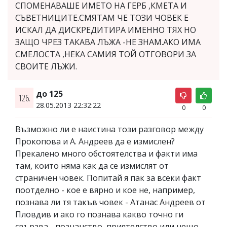
СПОМЕНАВАШЕ ИМЕТО НА ГЕРБ ,КМЕТА И
СЪВЕТНИЦИТЕ.СМЯТАМ ЧЕ ТОЗИ ЧОВЕК Е
ИСКАЛ ДА ДИСКРЕДИТИРА ИМЕННО ТЯХ НО
ЗАЩО ЧРЕЗ ТАКАВА ЛЪЖА -НЕ ЗНАМ.АКО ИМА
СМЕЛОСТА ,НЕКА САМИЯ ТОЙ ОТГОВОРИ ЗА
СВОИТЕ ЛЪЖИ.
до 125
126.
28.05.2013 22:32:22
0
0
Възможно ли е наистина този разговор между
Прокопова и А. Андреев да е измислен?
Прекалено много обстоятелства и факти има
там, които няма как да се измислят от
страничен човек. Попитай я пак за всеки факт
поотделно - кое е вярно и кое не, например,
познава ли тя такъв човек - Атанас Андреев от
Пловдив и ако го познава какво точно ги
свързва - познанство, приятелство или нещо