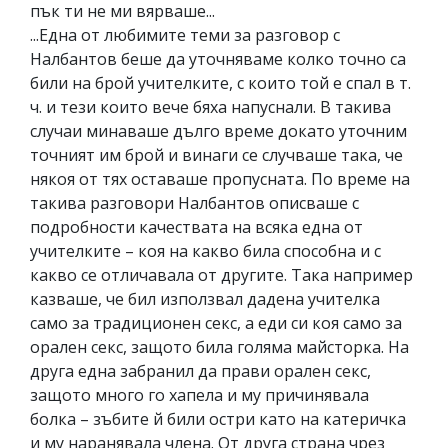
пък ти не ми вярваше...
...Една от любимите теми за разговор с
Налбантов беше да уточняваме колко точно са
били на брой учителките, с които той е спал в т.
ч. и тези които вече бяха напуснали. В такива
случаи минаваше дълго време докато уточним
точният им брой и винаги се случваше така, че
някоя от тях оставаше пропусната. По време на
такива разговори Налбантов описваше с
подробности качествата на всяка една от
учителките – коя на какво била способна и с
какво се отличавала от другите. Така например
казваше, че бил използвал дадена учителка
само за традиционен секс, а еди си коя само за
орален секс, защото била голяма майсторка. На
друга една забранил да прави орален секс,
защото много го хапела и му причинявала
болка – зъбите й били остри като на катеричка
и му наранявала члена. От друга страна чрез