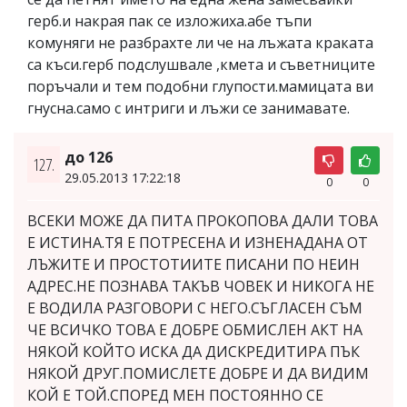
герб.и накрая пак се изложиха.абе тъпи
комуняги не разбрахте ли че на лъжата краката
са къси.герб подслушвале ,кмета и съветниците
поръчали и тем подобни глупости.мамицата ви
гнусна.само с интриги и лъжи се занимавате.
до 126
127.
29.05.2013 17:22:18
0
0
ВСЕКИ МОЖЕ ДА ПИТА ПРОКОПОВА ДАЛИ ТОВА
Е ИСТИНА.ТЯ Е ПОТРЕСЕНА И ИЗНЕНАДАНА ОТ
ЛЪЖИТЕ И ПРОСТОТИИТЕ ПИСАНИ ПО НЕИН
АДРЕС.НЕ ПОЗНАВА ТАКЪВ ЧОВЕК И НИКОГА НЕ
Е ВОДИЛА РАЗГОВОРИ С НЕГО.СЪГЛАСЕН СЪМ
ЧЕ ВСИЧКО ТОВА Е ДОБРЕ ОБМИСЛЕН АКТ НА
НЯКОЙ КОЙТО ИСКА ДА ДИСКРЕДИТИРА ПЪК
НЯКОЙ ДРУГ.ПОМИСЛЕТЕ ДОБРЕ И ДА ВИДИМ
КОЙ Е ТОЙ.СПОРЕД МЕН ПОСТОЯННО СЕ