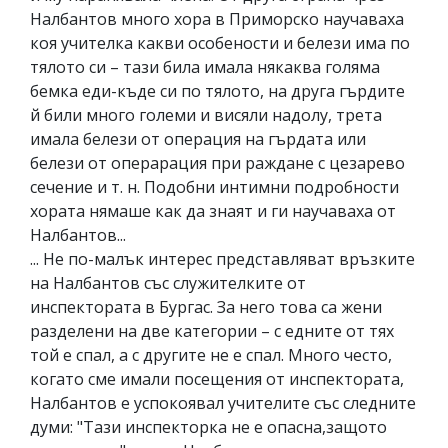
Налбантов много хора в Приморско научаваха
коя учителка какви особености и белези има по
тялото си – тази била имала някаква голяма
бемка еди-къде си по тялото, на друга гърдите
й били много големи и висяли надолу, трета
имала белези от операция на гърдата или
белези от операрация при раждане с цезарево
сечение и т. н. Подобни интимни подробности
хората нямаше как да знаят и ги научаваха от
Налбантов...
... Не по-малък интерес представляват връзките
на Налбантов със служителките от
инспектората в Бургас. За него това са жени
разделени на две категории – с едните от тях
той е спал, а с другите не е спал. Много често,
когато сме имали посещения от инспектората,
Налбантов е успокоявал учителите със следните
думи: "Тази инспекторка не е опасна,защото