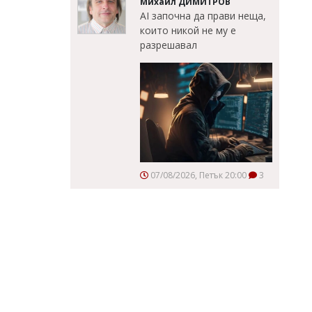
Михаил ДИМИТРОВ
AI започна да прави неща,
които никой не му е
разрешавал
07/08/2026, Петък 20:00
3