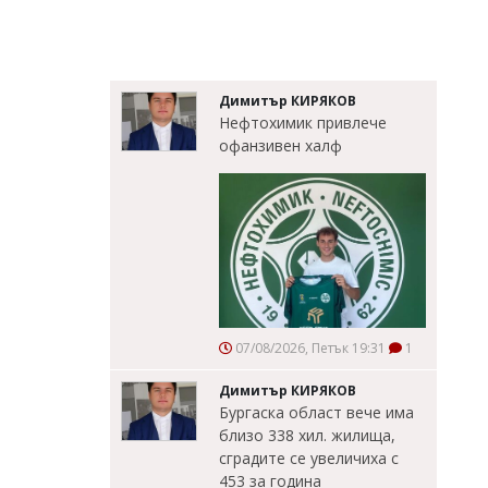
Димитър КИРЯКОВ
Нефтохимик привлече
офанзивен халф
07/08/2026, Петък 19:31
1
Димитър КИРЯКОВ
Бургаска област вече има
близо 338 хил. жилища,
сградите се увеличиха с
453 за година