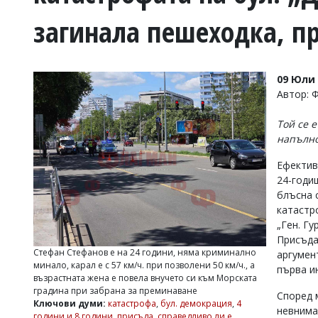
УКРАЙНА
загинала пешеходка, п
СПОРТ
РАЗСЛЕДВАНЕ
БИЗНЕС
09 Юли 
ЮГ
Автор: 
Той се 
Управители:
напълно
Веселин
Василев,
Ефектив
email:
24-годи
v.vasilev@flagman.bg
Катя
блъсна 
Касабова,
катастр
еmail:
k.kassabova@flagman.bg
„Ген. Г
Присъда
Главен
Стефан Стефанов е на 24 години, няма криминално
аргумен
редактор:
минало, карал е с 57 км/ч. при позволени 50 км/ч., а
първа и
Иван
възрастната жена е повела внучето си към Морската
Колев,
градина при забрана за преминаване
email:
Според 
Ключови думи:
катастрофа
,
бул. демокрация
,
4
office@flagman.bg
невниман
години и 8 години
,
присъда
,
справедливо ли е
,