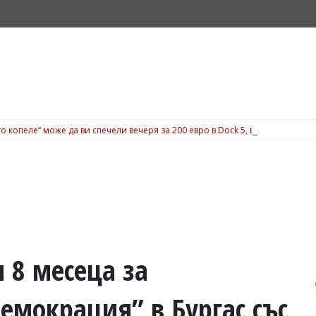
о копеле“ може да ви спечели вечеря за 200 евро в Dock 5, вижте подробн
и 8 месеца за
Демокрация” в Бургас със