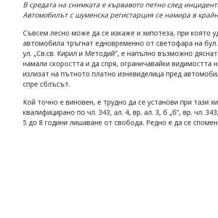
В средата на снимката е кървавото петно след инцидента
Автомобилът с шуменска регистарция се намира в крайн
Съвсем лесно може да се изкаже и хипотеза, при която у
автомобила тръгнат едновременно от светофара на бул. „
ул. „Св.св. Кирил и Методий”, е напълно възможно дясн
намали скоростта и да спря, ограничавайки видимостта 
излизат на пътното платно изневиделица пред автомобил
спре сблъсът.
Кой точно е виновен, е трудно да се установи при тази 
квалифицирано по чл. 343, ал. 4, вр. ал. 3, б „б”, вр. чл. 34
5 до 8 години лишаване от свобода. Редно е да се спомен