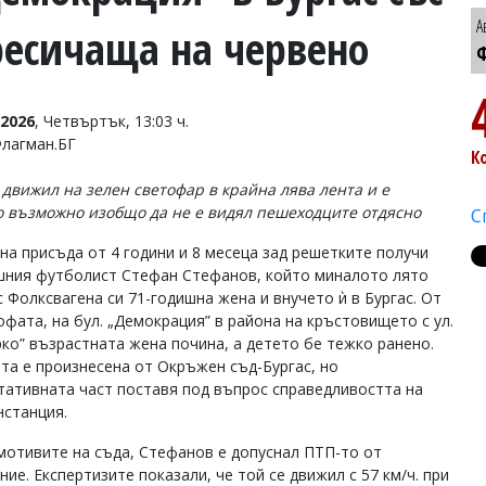
А
ресичаща на червено
Ф
2026
, Четвъртък, 13:03 ч.
Флагман.БГ
К
е движил на зелен светофар в крайна лява лента и е
 възможно изобщо да не е видял пешеходците отдясно
С
на присъда от 4 години и 8 месеца зад решетките получи
шния футболист Стефан Стефанов, който миналото лято
с Фолксвагена си 71-годишна жена и внучето ѝ в Бургас. От
офата, на бул. „Демокрация” в района на кръстовището с ул.
урко” възрастната жена почина, а детето бе тежко ранено.
та е произнесена от Окръжен съд-Бургас, но
тативната част поставя под въпрос справедливостта на
нстанция.
мотивите на съда, Стефанов е допуснал ПТП-то от
ие. Експертизите показали, че той се движил с 57 км/ч. при