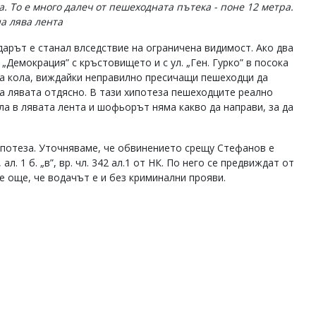
. То е много далеч от пешеходната пътека - поне 12 метра.
а лява лента
дарът е станал влседствие на ограничена видимост. Ако два
Демокрация” с кръстовището и с ул. „Ген. Гурко” в посока
ата кола, виждайки неправилно пресичащи пешеходци да
на лявата отдясно. В тази хипотеза пешеходците реално
а в лявата лента и шофьорът няма какво да направи, за да
хипотеза. Уточняваме, че обвинението срещу Стефанов е
3, ал. 1 б. „в”, вр. чл. 342 ал.1 от НК. По него се предвиждат от
е още, че водачът е и без криминални прояви.