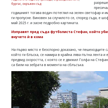
разреше
бургас
,
окръжен съд
Коментарите
пресича
под
годишният тогава водач потеглил на зелен светофар и и
статиите
ги пропусне. Виновен за случилото се, според съда, е ш
се
въвеждат
май 2025 г. и засне подробно картината.
от
читателите
Изправят пред съда футболиста Стефан, който уби 
и
внучето ѝ в кома
редакцията
не
носи
На първо място е безспорно доказано, че пешеходците с
отговорност
който ги блъска, се намира в крайна лява пътна лента и 
за
предвид скоростта, с която се е движил Голфа на Стефан
тях!
са били на зебрата в момента на сблъсъка.
Ако
откриете
обиден
за
вас
коментар,
моля
сигнализирайте
ни!