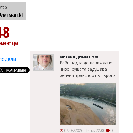
втор
лагман.БГ
48
оментара
Михаил ДИМИТРОВ
подели
Рейн падна до невиждано
ниво, сушата задушава
речния транспорт в Европа
07/08/2026, Петък 22:00
0