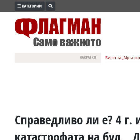
КАТЕГОРИИ
ПРОМО
ЗОНА
ИЗБОРИ
2026
ПРАКТИЧНО
НАКРАТКО
Билет за „Мръснот
КУЛТУРА
ЗДРАВЕ
ПОЛИТИКА
ОБЩИНИ
ОБЩЕСТВО
ЛАЙФСТАЙЛ
Справедливо ли е? 4 г. 
ВОЙНАТА
катастрофата на бул. „
В