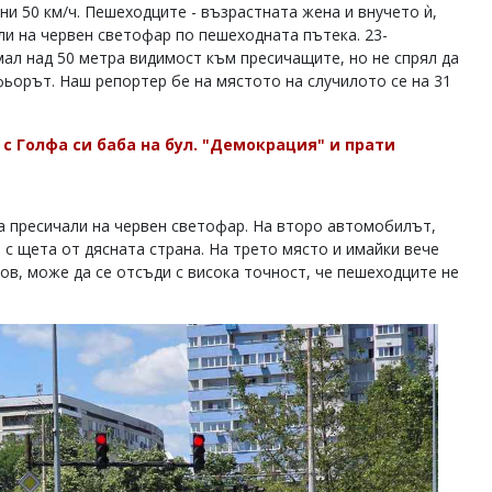
ни 50 км/ч. Пешеходците - възрастната жена и внучето ѝ,
ли на червен светофар по пешеходната пътека. 23-
мал над 50 метра видимост към пресичащите, но не спрял да
офьорът. Наш репортер бе на мястото на случилото се на 31
с Голфа си баба на бул. "Демокрация" и прати
а пресичали на червен светофар. На второ автомобилът,
е с щета от дясната страна. На трето място и имайки вече
ов, може да се отсъди с висока точност, че пешеходците не