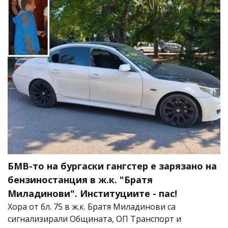
БМВ-то на бургаски гангстер е зарязано на
бензиностанция в ж.к. "Братя
Миладинови". Институциите - пас!
Хора от бл. 75 в ж.к. Братя Миладинови са
сигнализирали Oбщината, ОП Транспорт и