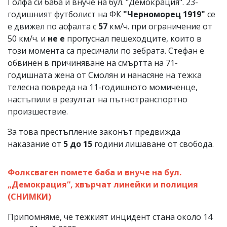
Голфа си баба и внуче на бул. "Демокрация". 23-
годишният футболист на ФК
"Черноморец 1919"
се
е движел по асфалта с
57
км/ч. при ограничение от
50 км/ч. и
не е
пропуснал пешеходците, които в
този момента са пресичали по зебрата. Стефан е
обвинен в причиняване на смъртта на 71-
годишната жена от Смолян и нанасяне на тежка
телесна повреда на 11-годишното момиченце,
настъпили в резултат на пътнотранспортно
произшествие.
За това престъпление законът предвижда
наказание от
5 до 15
години лишаване от свобода.
Фолксваген помете баба и внуче на бул.
„Демокрация“, хвърчат линейки и полиция
(СНИМКИ)
Припомняме, че тежкият инцидент стана около 14