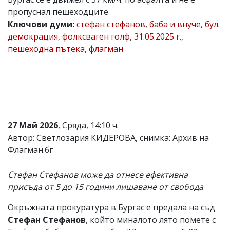
пропуснал пешеходците
Коментарите
под
Ключови думи:
стефан стефанов
,
баба и внуче
,
бул.
статиите
демокрация
,
фолксваген голф
,
31.05.2025 г.
,
се
пешеходна пътека
,
флагман
въвеждат
от
читателите
и
редакцията
не
носи
отговорност
за
27 Май 2026
, Сряда, 14:10 ч.
тях!
Автор: Светлозария КИДЕРОВА, снимка: Архив на
Ако
Флагман.бг
откриете
обиден
за
Стефан Стефанов може да отнесе ефективна
вас
присъда от 5 до 15 години лишаване от свобода
коментар,
моля
сигнализирайте
Окръжната прокуратура в Бургас е предала на съд
ни!
Стефан Стефанов
, който миналото лято помете с