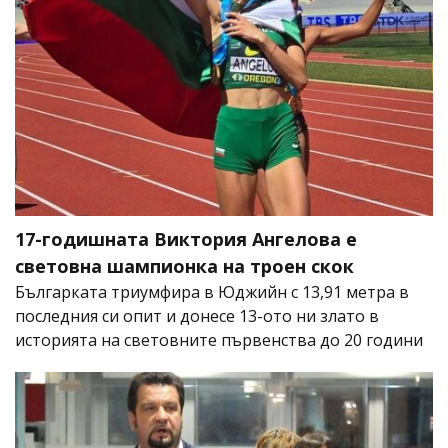
17-годишната Виктория Ангелова е
световна шампионка на троен скок
Българката триумфира в Юджийн с 13,91 метра в
последния си опит и донесе 13-ото ни злато в
историята на световните първенства до 20 години