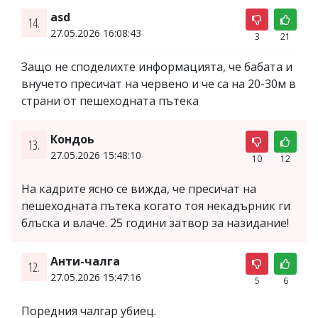
asd
14.
27.05.2026 16:08:43
3
21
Защо не споделихте информацията, че бабата и
внучето пресичат на червено и че са на 20-30м в
страни от пешеходната пътека
Кондоь
13.
27.05.2026 15:48:10
10
12
На кадрите ясно се вижда, че пресичат на
пешеходната пътека когато тоя некадърник ги
блъска и влаче. 25 години затвор за назидание!
Анти-чалга
12.
27.05.2026 15:47:16
5
6
Поредния чалгар убиец.