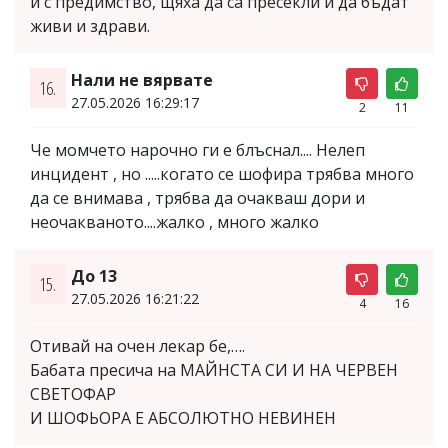
и с предимство, щяха да са пресекли и да бъдат
живи и здрави.
Нали не вярвате
16.
27.05.2026 16:29:17
2
11
Че момчето нарочно ги е блъснал.... Нелеп
инцидент , но .....когато се шофира трябва много
да се внимава , трябва да очакваш дори и
неочакваното....жалко , много жалко
До 13
15.
27.05.2026 16:21:22
4
16
Отивай на очен лекар бе,….
Бабата пресича на МАЙНСТА СИ И НА ЧЕРВЕН
СВЕТОФАР
И ШОФЬОРА Е АБСОЛЮТНО НЕВИНЕН