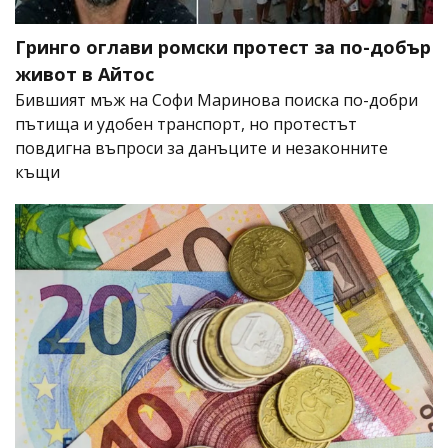
Гринго оглави ромски протест за по-добър
живот в Айтос
Бившият мъж на Софи Маринова поиска по-добри
пътища и удобен транспорт, но протестът
повдигна въпроси за данъците и незаконните
къщи