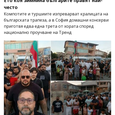
Ето коя зимнина българите правят най-
често
Компотите и туршиите изпреварват кралицата на
българската трапеза, а в София домашни консерви
приготвя едва една трета от хората според
национално проучване на Тренд