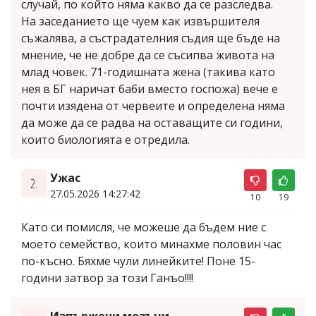
случай, по който няма какво да се разследва.
На заседанието ще чуем как извършителя
съжалява, а състрадателния съдия ще бъде на
мнение, че не добре да се съсипва живота на
млад човек. 71-годишната жена (такива като
нея в БГ наричат баби вместо госпожа) вече е
почти изядена от червеите и определена няма
да може да се радва на оставащите си години,
които биологията е отредила.
Ужас
2.
27.05.2026 14:27:42
10
19
Като си помисля, че можеше да бъдем ние с
моето семейство, които минахме половин час
по-късно. Бяхме чули линейките! Поне 15-
години затвор за този Ганъо!!!!
Изпържени мозъци