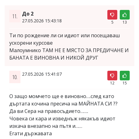
До 2
11.
27.05.2026 15:43:18
5
13
Ти по рождение ли си идиот или посещаваш
ускорени курсове
Малоумнико ТАМ НЕ Е МЯСТО ЗА ПРЕДИЧАНЕ И
БАНАТА Е ВИНОВНА И НИКОЙ ДРУГ
27.05.2026 15:41:07
10.
12
15
О защо момчето ще е виновно….след като
дъртата кочина пресича на МАЙНАТА СИ ??
Да ви Сера на правосъдието…….
Човека си кара и изведнъж някакъв идиот
изкача внезапно на пътя и……
Егати държавата