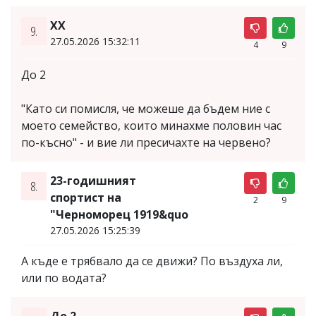
ХХ
9.
27.05.2026 15:32:11
4
9
До 2
"Като си помисля, че можеше да бъдем ние с
моето семейство, които минахме половин час
по-късно" - и вие ли пресичахте на червено?
23-годишният
8.
спортист на
2
9
"Черноморец 1919&quo
27.05.2026 15:25:39
А къде е трябвало да се движи? По въздуха ли,
или по водата?
До 2