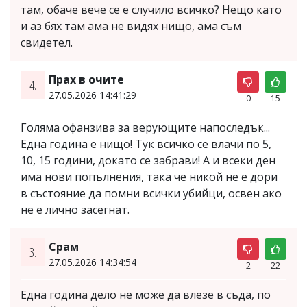
там, обаче вече се е случило всичко? Нещо като
и аз бях там ама не видях нищо, ама съм
свидетел.
Прах в очите
4.
27.05.2026 14:41:29
0
15
Голяма офанзива за верующите напоследък...
Една година е нищо! Тук всичко се влачи по 5,
10, 15 години, докато се забрави! А и всеки ден
има нови попълнения, така че никой не е дори
в състояние да помни всички убийци, освен ако
не е лично засегнат.
Срам
3.
27.05.2026 14:34:54
2
22
Една година дело не може да влезе в съда, по