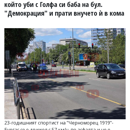
УКРАЙНА
който уби с Голфа си баба на бул.
СПОРТ
"Демокрация" и прати внучето ѝ в кома
РАЗСЛЕДВАНЕ
БИЗНЕС
ЮГ
Управители:
Веселин
Василев,
email:
v.vasilev@flagman.bg
Катя
Касабова,
еmail:
k.kassabova@flagman.bg
Главен
редактор:
Иван
Колев,
email:
23-годишният спортист на "Черноморец 1919"-
office@flagman.bg
Бургас се е движел с 57 км/ч. по асфалта и не е