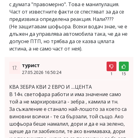
с думата "правомерно". Това е манипулация.
Част от известните факти се спестяват за да се
предизвика определена реакция. Нали????
(Не защитавам шофьора. Всеки водач знае, че е
длъжен да управлява автомобила така, че да не
допусне ПТП, но трябва да се казва цялата
истина, а не само част от нея).
турист
17.
27.05.2026 16:50:24
1
15
КВА ЗЕБРА КВИ 2 ЕВРО И ....ЦЕНТА
В 14ч. светофара работи и има значение само
той а не маркировката - зебра , камила и тн.
За съжаление е станало най-лошото за което са
виновни всички - те са бързали, той също. Ако
шофьора беше намалил, дори и да е на зелено,
щеше да ги заобиколи, те ако внимаваха, дори