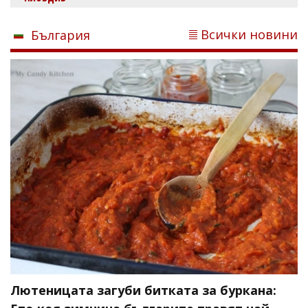
Всички новини
България
Лютеницата загуби битката за буркана: