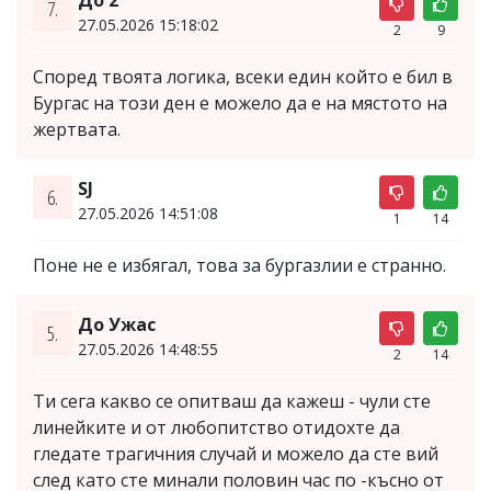
7.
27.05.2026 15:18:02
2
9
Според твоята логика, всеки един който е бил в
Бургас на този ден е можело да е на мястото на
жертвата.
SJ
6.
27.05.2026 14:51:08
1
14
Поне не е избягал, това за бургазлии е странно.
До Ужас
5.
27.05.2026 14:48:55
2
14
Ти сега какво се опитваш да кажеш - чули сте
линейките и от любопитство отидохте да
гледате трагичния случай и можело да сте вий
след като сте минали половин час по -късно от