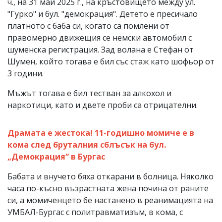
ч., на 31 май 2025 г., на кръстовището между ул.
"Гурко" и бул. "демокрация". Детето е пресичало
платното с баба си, когато са помлени от
правомерно движещия се немски автомобил с
шуменска регистрация. Зад волана е Стефан от
Шумен, който тогава е бил със стаж като шофьор от
3 години.
Мъжът тогава е бил тестван за алкохол и
наркотици, като и двете проби са отрицателни.
Драмата е жестока! 11-годишно момиче е в
кома след бруталния сблъсък на бул.
„Демокрация“ в Бургас
Бабата и внучето бяха откарани в болница. Няколко
часа по-късно възрастната жена почина от раните
си, а момиченцето бе настанено в реанимацията на
УМБАЛ-Бургас с политравматизъм, в кома, с