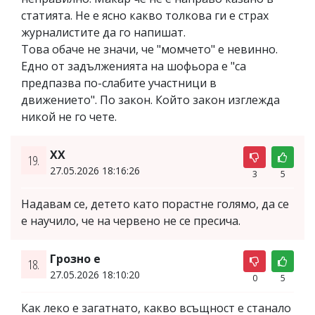
статията. Не е ясно какво толкова ги е страх
журналистите да го напишат.
Това обаче не значи, че "момчето" е невинно.
Едно от задълженията на шофьора е "са
предпазва по-слабите участници в
движението". По закон. Който закон изглежда
никой не го чете.
XX
19.
27.05.2026 18:16:26
3
5
Надавам се, детето като порастне голямо, да се
е научило, че на червено не се пресича.
Грозно е
18.
27.05.2026 18:10:20
0
5
Как леко е загатнато, какво всъщност е станало