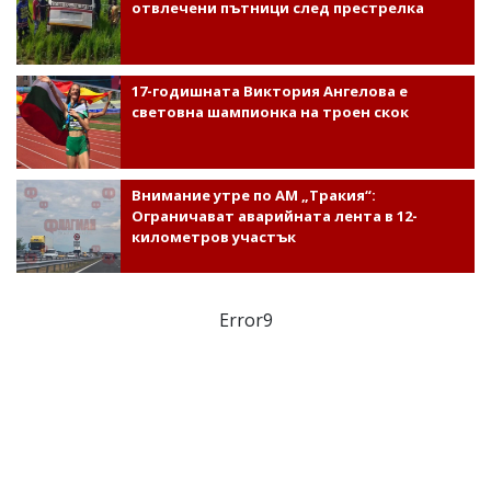
отвлечени пътници след престрелка
17-годишната Виктория Ангелова е
световна шампионка на троен скок
Внимание утре по АМ „Тракия“:
Ограничават аварийната лента в 12-
километров участък
Error9