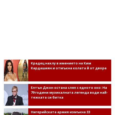
Крадец нахлу в имението на Ким
Кардашиян и отмъкна колата й от двора
Елтън Джон остана сляп с едното око: На
79 години музикалната легенда води най-
тежката си битка
Нигерийската армия измъкна 33