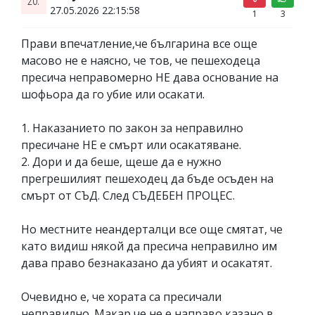
27.05.2026 22:15:58
1
3
Прави впечатление,че българина все още
масово не е наясно, че тов, че пешеходеца
пресича неправомерно НЕ дава основание на
шофьора да го убие или осакати.
1. Наказанието по закон за неправилно
пресичане НЕ е смърт или осакатяване.
2. Дори и да беше, щеше да е нужно
прегрешилият пешеходец да бъде осъден на
смърт от СЪД. След СЪДЕБЕН ПРОЦЕС.
Но местните неандерталци все още смятат, че
като видиш някой да пресича неправилно им
дава право безнаказано да убият и осакатят.
Очевидно е, че хората са пресичали
неправилно. Макар че не е направо казано в