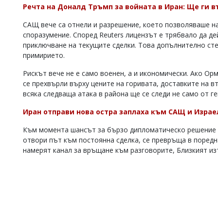
Речта на Доналд Тръмп за войната в Иран: Ще ги в
САЩ вече са отнели и разрешение, което позволяваше н
споразумение. Според Reuters лицензът е трябвало да дей
приключване на текущите сделки. Това допълнително с
примирието.
Рискът вече не е само военен, а и икономически. Ако Ор
се прехвърли върху цените на горивата, доставките на в
всяка следваща атака в района ще се следи не само от ге
Иран отправи нова остра заплаха към САЩ и Израе
Към момента шансът за бързо дипломатическо решение и
отвори път към постоянна сделка, се превръща в поредн
намерят канал за връщане към разговорите, Близкият изт