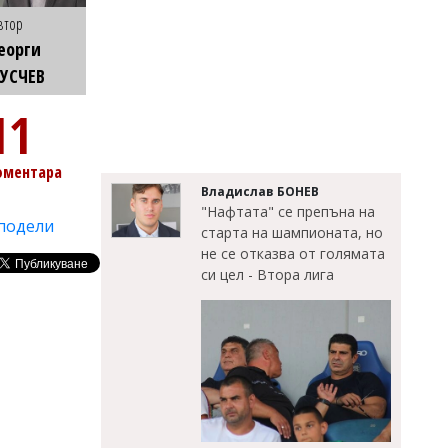
втор
еорги
УСЧЕВ
11
оментара
Владислав БОНЕВ
"Нафтата" се препъна на
подели
старта на шампионата, но
не се отказва от голямата
си цел - Втора лига