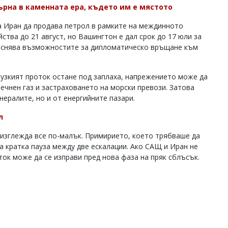
ърна в каменната ера, където им е мястото
а Иран да продава петрол в рамките на междинното
ства до 21 август, но Вашингтон е дал срок до 17 юли за
теснява възможностите за дипломатическо връщане към
музкият проток остане под заплаха, напрежението може да
течнен газ и застраховането на морски превози. Затова
нералите, но и от енергийните пазари.
л
зглежда все по-малък. Примирието, което трябваше да
а кратка пауза между две ескалации. Ако САЩ и Иран не
ок може да се изправи пред нова фаза на пряк сблъсък.