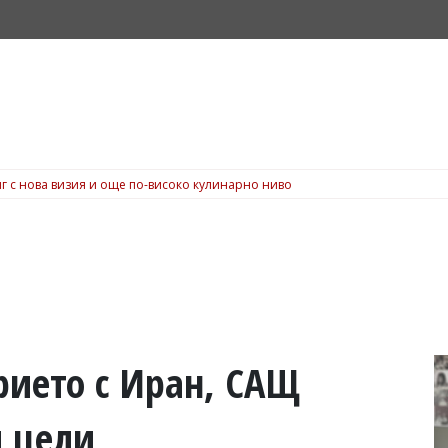
г с нова визия и още по-високо кулинарно ниво
ието с Иран, САЩ
и цели