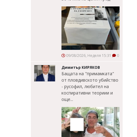
09/08/2026, Неделя 15:31
0
Димитър КИРЯКОВ
Бащата на "примамката"
от пловдивското убийство
- русофил, любител на
коспиративни теориии и
още...