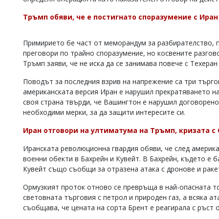
Коментарите
Тръмп обяви, че е постигнато споразумение с Ира
под
статиите
се
Примирието бе част от меморандум за разбирателство, по
въвеждат
преговори по трайно споразумение, но косвените разгово
от
Тръмп заяви, че не иска да се занимава повече с Техеран
читателите
и
редакцията
Поводът за последния взрив на напрежение са три търго
не
американската версия Иран е нарушил прекратяването на
носи
своя страна твърди, че Вашингтон е нарушил договорено
отговорност
необходими мерки, за да защити интересите си.
за
тях!
Иран отговори на ултиматума на Тръмп, кризата с
Ако
откриете
Иранската революционна гвардия обяви, че след америка
обиден
военни обекти в Бахрейн и Кувейт. В Бахрейн, където е 
за
Кувейт също съобщи за отразена атака с дронове и ракет
вас
коментар,
моля
Ормузкият проток отново се превръща в най-опасната то
сигнализирайте
световната търговия с петрол и природен газ, а всяка ат
ни!
съобщава, че цената на сорта Брент е реагирала с ръст 