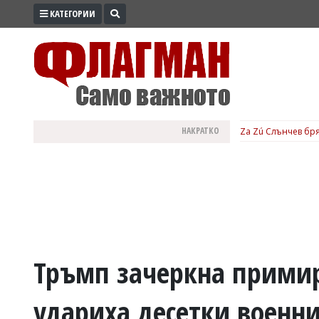
КАТЕГОРИИ
ПРОМО
ЗОНА
ИЗБОРИ
2026
ПРАКТИЧНО
НАКРАТКО
Za Zú Слънчев бря
КУЛТУРА
ЗДРАВЕ
ПОЛИТИКА
ОБЩИНИ
ОБЩЕСТВО
ЛАЙФСТАЙЛ
Тръмп зачеркна примир
ВОЙНАТА
удариха десетки военн
В