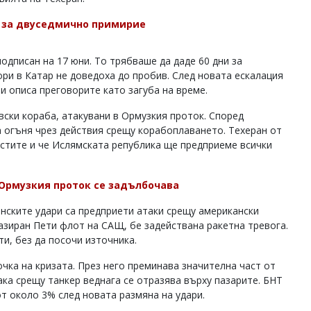
н за двуседмично примирие
дписан на 17 юни. То трябваше да даде 60 дни за
ри в Катар не доведоха до пробив. След новата ескалация
 и описа преговорите като загуба на време.
вски кораба, атакувани в Ормузкия проток. Според
 огъня чрез действия срещу корабоплаването. Техеран от
стите и че Ислямската република ще предприеме всички
 Ормузкия проток се задълбочава
нските удари са предприети атаки срещу американски
базиран Пети флот на САЩ, бе задействана ракетна тревога.
и, без да посочи източника.
чка на кризата. През него преминава значителна част от
ака срещу танкер веднага се отразява върху пазарите. БНТ
от около 3% след новата размяна на удари.