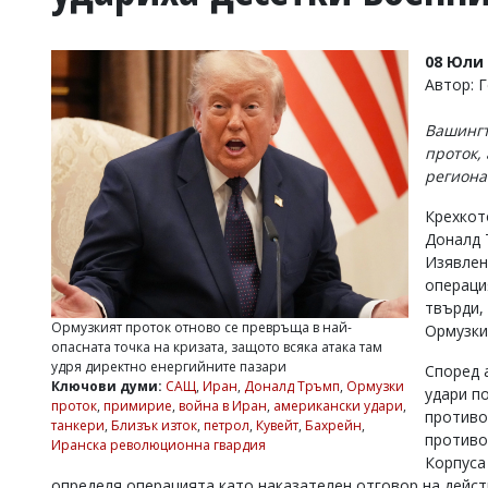
УКРАЙНА
СПОРТ
08 Юли 
РАЗСЛЕДВАНЕ
Автор: 
БИЗНЕС
Вашингт
ЮГ
проток,
региона
Управители:
Крехкот
Веселин
Василев,
Доналд 
email:
Изявлен
v.vasilev@flagman.bg
операци
Катя
твърди,
Касабова,
Ормузкият проток отново се превръща в най-
Ормузки
еmail:
k.kassabova@flagman.bg
опасната точка на кризата, защото всяка атака там
удря директно енергийните пазари
Според 
Главен
Ключови думи:
САЩ
,
Иран
,
Доналд Тръмп
,
Ормузки
удари по
редактор:
проток
,
примирие
,
война в Иран
,
американски удари
,
Иван
противо
танкери
,
Близък изток
,
петрол
,
Кувейт
,
Бахрейн
,
Колев,
противо
Иранска революционна гвардия
email:
Корпуса
office@flagman.bg
определя операцията като наказателен отговор на дейст