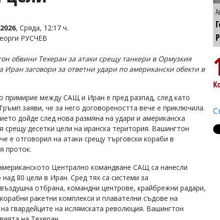
А
Г
2026
, Сряда, 12:17 ч.
Р
Георги РУСЧЕВ
он обвини Техеран за атаки срещу танкери в Ормузкия
 а Иран заговори за ответни удари по американски обекти в
К
о примирие между САЩ и Иран е пред разпад, след като
Тръмп заяви, че за него договореността вече е приключила.
С
ието дойде след нова размяна на удари и американска
я срещу десетки цели на иранска територия. Вашингтон
 че е отговорил на атаки срещу търговски кораби в
я проток.
американското Централно командване САЩ са нанесли
 над 80 цели в Иран. Сред тях са системи за
въздушна отбрана, командни центрове, крайбрежни радари,
корабни ракетни комплекси и плавателни съдове на
 на гвардейците на ислямската революция. Вашингтон
вията на Техеран.