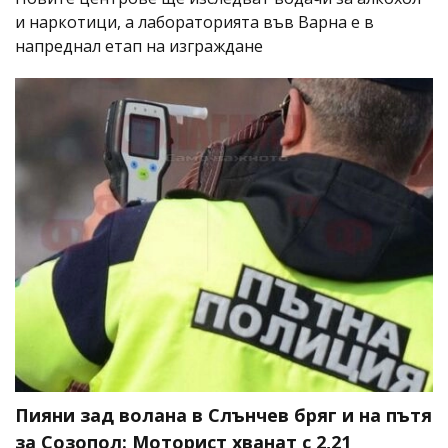
и наркотици, а лабораторията във Варна е в
напреднал етап на изграждане
Пияни зад волана в Слънчев бряг и на пътя
за Созопол: Моторист хванат с 2,21