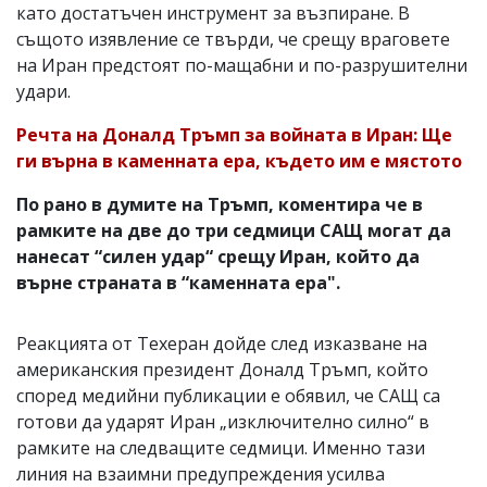
като достатъчен инструмент за възпиране. В
същото изявление се твърди, че срещу враговете
на Иран предстоят по-мащабни и по-разрушителни
удари.
Речта на Доналд Тръмп за войната в Иран: Ще
ги върна в каменната ера, където им е мястото
По рано в думите на Тръмп, коментира че в
рамките на две до три седмици САЩ могат да
нанесат “силен удар“ срещу Иран, който да
върне страната в “каменната ера".
Реакцията от Техеран дойде след изказване на
американския президент Доналд Тръмп, който
според медийни публикации е обявил, че САЩ са
готови да ударят Иран „изключително силно“ в
рамките на следващите седмици. Именно тази
линия на взаимни предупреждения усилва