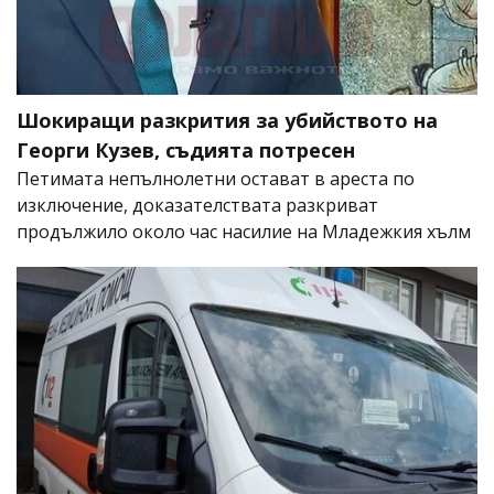
Шокиращи разкрития за убийството на
Георги Кузев, съдията потресен
Петимата непълнолетни остават в ареста по
изключение, доказателствата разкриват
продължило около час насилие на Младежкия хълм