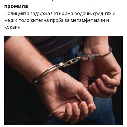
промила
Полицията задържа четирима водачи, сред тях и
мъж с положителна проба за метамфетамин и
кокаин