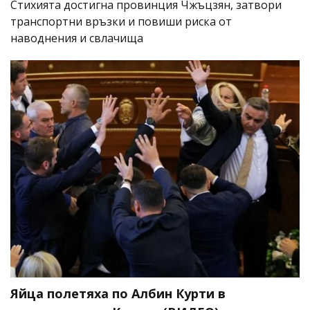
Стихията достигна провинция Чжъцзян, затвори
транспортни връзки и повиши риска от
наводнения и свлачища
Яйца полетяха по Албин Курти в