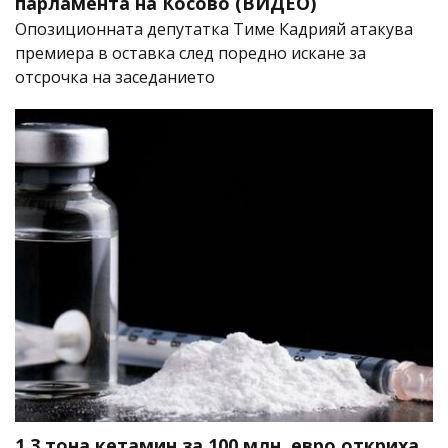
парламента на Косово (ВИДЕО)
Опозиционната депутатка Тиме Кадрияй атакува
премиера в оставка след поредно искане за
отсрочка на заседанието
1,3 тона кетамин за 100 млн. евро откриха