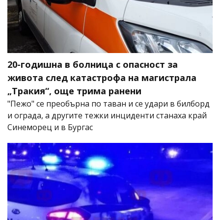
20-годишна в болница с опасност за
живота след катастрофа на магистрала
„Тракия“, още трима ранени
"Пежо" се преобърна по таван и се удари в билборд
и ограда, а другите тежки инциденти станаха край
Синеморец и в Бургас