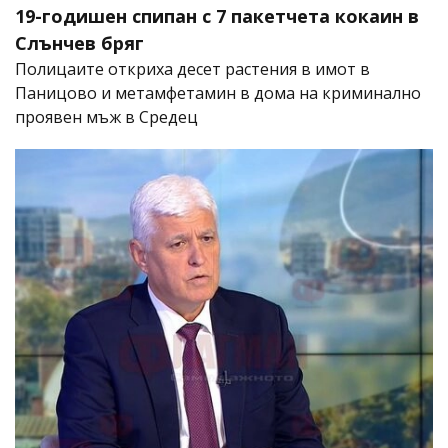
19-годишен спипан с 7 пакетчета кокаин в
Слънчев бряг
Полицаите откриха десет растения в имот в
Паницово и метамфетамин в дома на криминално
проявен мъж в Средец