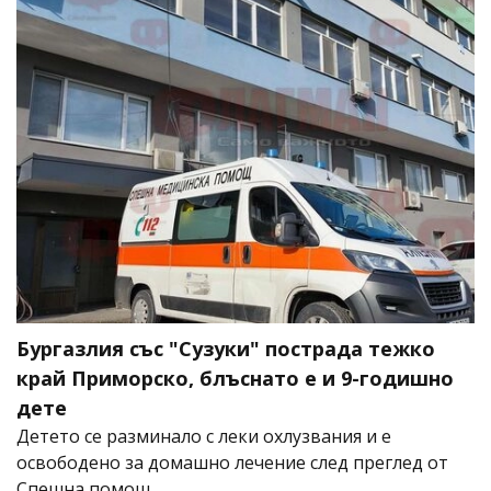
Бургазлия със "Сузуки" пострада тежко
край Приморско, блъснато е и 9-годишно
дете
Детето се разминало с леки охлузвания и е
освободено за домашно лечение след преглед от
Спешна помощ