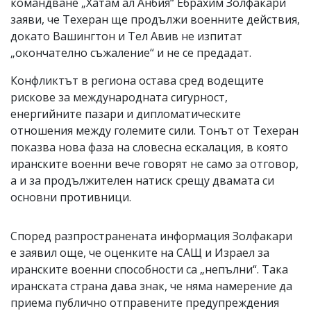
командване „Хатам ал Анбия“ Ебрахим Золфакари
заяви, че Техеран ще продължи военните действия,
докато Вашингтон и Тел Авив не изпитат
„окончателно съжаление“ и не се предадат.
Конфликтът в региона остава сред водещите
рискове за международната сигурност,
енергийните пазари и дипломатическите
отношения между големите сили. Тонът от Техеран
показва нова фаза на словесна ескалация, в която
иранските военни вече говорят не само за отговор,
а и за продължителен натиск срещу двамата си
основни противници.
Според разпространената информация Золфакари
е заявил още, че оценките на САЩ и Израел за
иранските военни способности са „непълни“. Така
иранската страна дава знак, че няма намерение да
приема публично отправените предупреждения