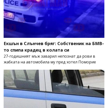
Екшън в Слънчев бряг: Собственик на БМВ-
то спипа крадец в колата си
27-годишният мъж заварил непознат да рови в
жабката на автомобила му пред хотел Поморие