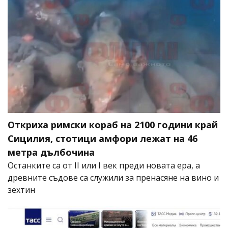
Откриха римски кораб на 2100 години край
Сицилия, стотици амфори лежат на 46
метра дълбочина
Останките са от II или I век преди новата ера, а
древните съдове са служили за пренасяне на вино и
зехтин