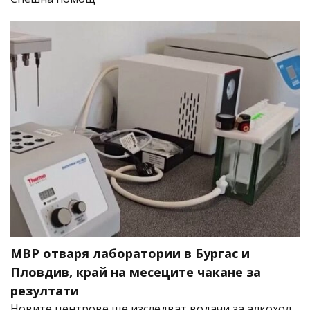
МВР отваря лаборатории в Бургас и
Пловдив, край на месеците чакане за
резултати
Новите центрове ще изследват водачи за алкохол