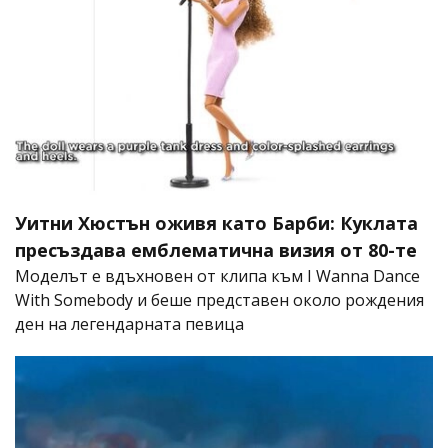
Уитни Хюстън оживя като Барби: Куклата
пресъздава емблематична визия от 80-те
Моделът е вдъхновен от клипа към I Wanna Dance
With Somebody и беше представен около рождения
ден на легендарната певица