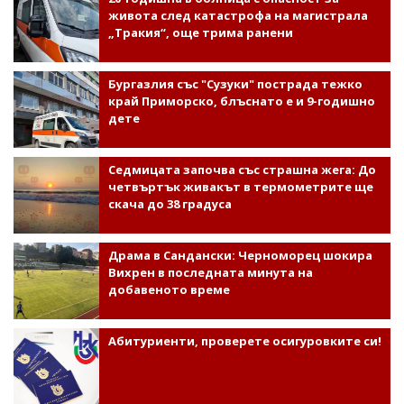
живота след катастрофа на магистрала
„Тракия“, още трима ранени
Бургазлия със "Сузуки" пострада тежко
край Приморско, блъснато е и 9-годишно
дете
Седмицата започва със страшна жега: До
четвъртък живакът в термометрите ще
скача до 38 градуса
Драма в Сандански: Черноморец шокира
Вихрен в последната минута на
добавеното време
Абитуриенти, проверете осигуровките си!