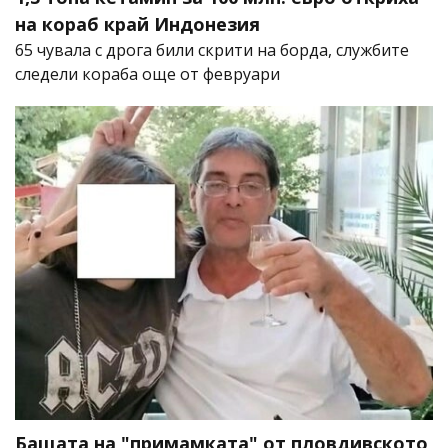
на кораб край Индонезия
65 чувала с дрога били скрити на борда, службите
следели кораба още от февруари
Бащата на "примамката" от пловдивското