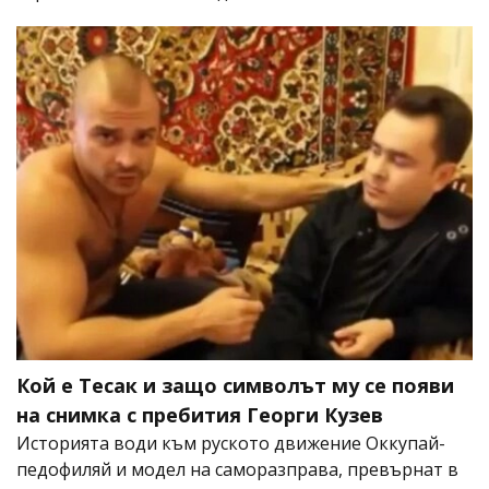
Кой е Тесак и защо символът му се появи
на снимка с пребития Георги Кузев
Историята води към руското движение Оккупай-
педофиляй и модел на саморазправа, превърнат в