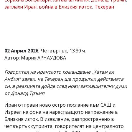
заплахи Иран
,
война в Близкия изток
,
Техеран
Коментарите
под
статиите
се
въвеждат
от
читателите
и
редакцията
02 Април 2026
, Четвъртък, 13:30 ч.
не
Автор: Мария АРНАУДОВА
носи
отговорност
за
Говорител на иранското командване „Хатам ал
тях!
Анбия“ заяви, че Техеран ще продължи действията
Ако
си, а реакцията дойде след нови заплашителни думи
откриете
обиден
от Доналд Тръмп
за
вас
Иран отправи ново остро послание към САЩ и
коментар,
Израел на фона на нарастващото напрежение в
моля
сигнализирайте
Близкия изток. В изявление, разпространено в
ни!
четвъртък сутринта, говорителят на централното