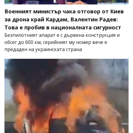
Военният министър чака отговор от Киев
за дрона край Кардам, Валентин Радев:
Това е пробив в националната сигурност
Безпилотният апарат е с дървена конструкция и
обсег до 600 км, серийният му номер вече е
предаден на украинската страна