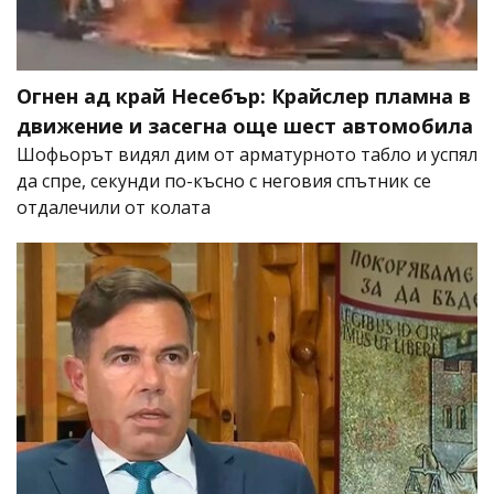
Огнен ад край Несебър: Крайслер пламна в
движение и засегна още шест автомобила
Шофьорът видял дим от арматурното табло и успял
да спре, секунди по-късно с неговия спътник се
отдалечили от колата