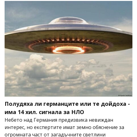
Полудяха ли германците или те дойдоха -
има 14 хил. сигнала за НЛО
Небето над Германия предизвика невиждан
интерес, но експертите имат земно обяснение за
огромната част от загадъчните светлини