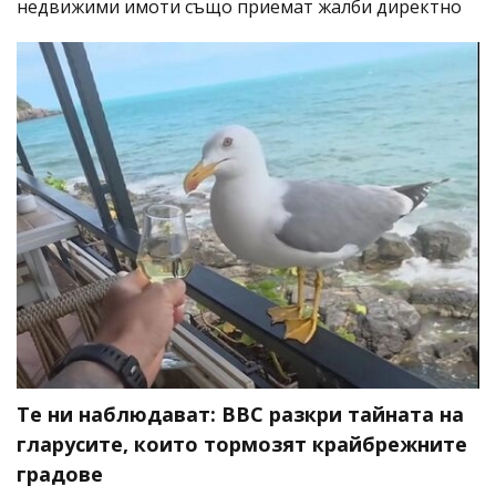
недвижими имоти също приемат жалби директно
Те ни наблюдават: BBC разкри тайната на
гларусите, които тормозят крайбрежните
градове