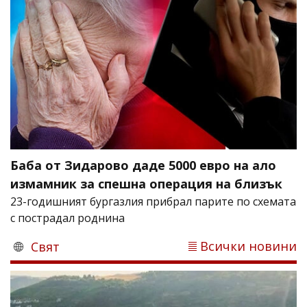
Баба от Зидарово даде 5000 евро на ало
измамник за спешна операция на близък
23-годишният бургазлия прибрал парите по схемата
с пострадал роднина
Всички новини
Свят