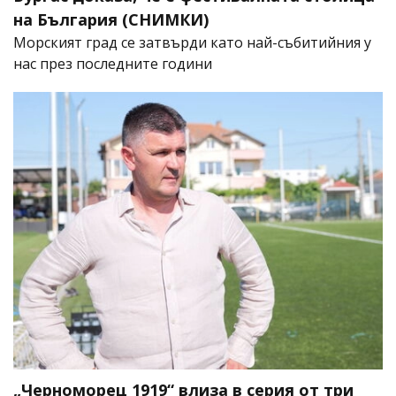
на България (СНИМКИ)
Морският град се затвърди като най-събитийния у
нас през последните години
„Черноморец 1919“ влиза в серия от три