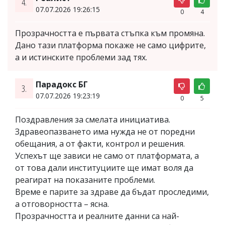
4.
07.07.2026 19:26:15
0
4
Прозрачността е първата стъпка към промяна.
Дано тази платформа покаже не само цифрите,
а и истинските проблеми зад тях.
Парадокс БГ
3.
07.07.2026 19:23:19
0
5
Поздравления за смелата инициатива.
Здравеопазването има нужда не от поредни
обещания, а от факти, контрол и решения.
Успехът ще зависи не само от платформата, а
от това дали институциите ще имат воля да
реагират на показаните проблеми.
Време е парите за здраве да бъдат проследими,
а отговорността – ясна.
Прозрачността и реалните данни са най-