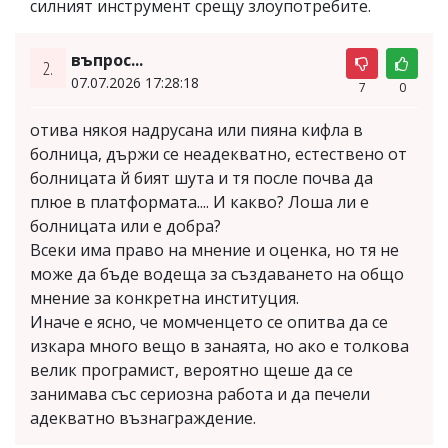
силният инструмент срещу злоупотребите.
въпрос...
2.
07.07.2026 17:28:18
7
0
отива някоя надрусана или пияна кифла в
болница, държи се неадекватно, естествено от
болницата й бият шута и тя после почва да
плюе в платформата.... И какво? Лоша ли е
болницата или е добра?
Всеки има право на мнение и оценка, но тя не
може да бъде водеща за създаването на общо
мнение за конкретна институция.
Иначе е ясно, че момченцето се опитва да се
изкара много вещо в занаята, но ако е толкова
велик програмист, вероятно щеше да се
занимава със сериозна работа и да печели
адекватно възнаграждение.