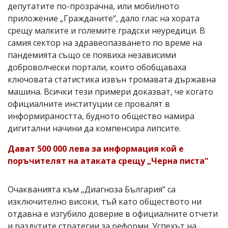
депутатите по-прозрачна, или мобилното
приложение „Гражданите“, дало глас на хората
срещу малките и големите градски неуредици. В
самия сектор на здравеопазването по време на
пандемията също се появиха независими
доброволчески портали, които обобщаваха
ключовата статистика извън тромавата държавна
машина. Всички тези примери доказват, че когато
официалните институции се провалят в
информираността, будното общество намира
дигитални начини да компенсира липсите.
Дават 500 000 лева за информация кой е
поръчителят на атаката срещу „Черна писта“
Очакванията към „Диагноза България“ са
изключително високи, тъй като обществото ни
отдавна е изгубило доверие в официалните отчети
и раздутите стратегии за реформи. Успехът на