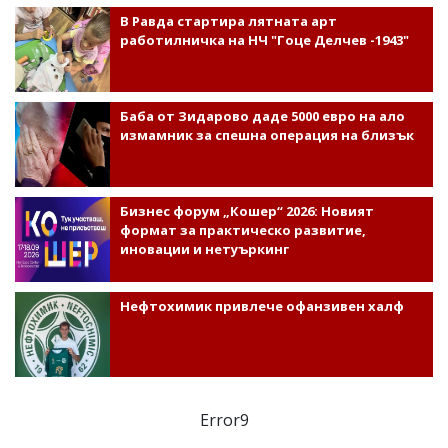
В Равда стартира лятната арт
работилничка на НЧ "Гоце Делчев -1943"
Баба от Зидарово даде 5000 евро на ало
измамник за спешна операция на близък
Бизнес форум „Кошер“ 2026: Новият
формат за практическо развитие,
иновации и нетуъркинг
Нефтохимик привлече офанзивен халф
Error9