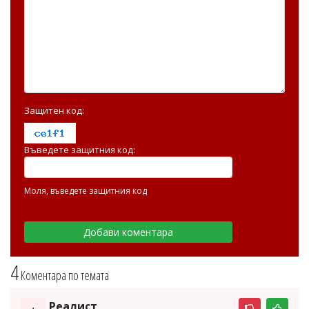
Защитен код:
Въведете защитния код:
Моля, въведете защитния код
4
Коментара по темата
Реалист