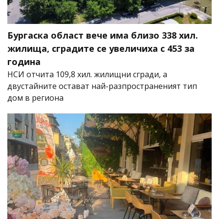
Бургаска област вече има близо 338 хил.
жилища, сградите се увеличиха с 453 за
година
НСИ отчита 109,8 хил. жилищни сгради, а
двустайните остават най-разпространеният тип
дом в региона