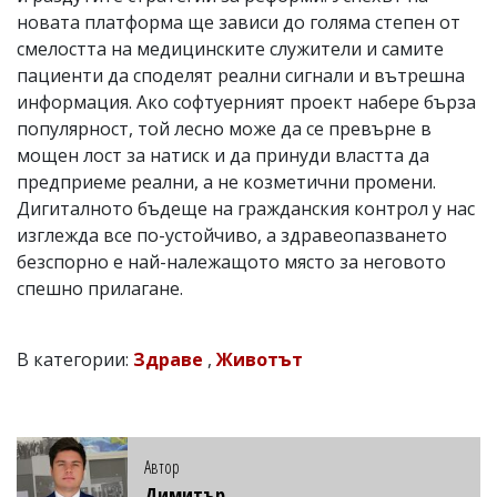
новата платформа ще зависи до голяма степен от
смелостта на медицинските служители и самите
пациенти да споделят реални сигнали и вътрешна
информация. Ако софтуерният проект набере бърза
популярност, той лесно може да се превърне в
мощен лост за натиск и да принуди властта да
предприеме реални, а не козметични промени.
Дигиталното бъдеще на гражданския контрол у нас
изглежда все по-устойчиво, а здравеопазването
безспорно е най-належащото място за неговото
спешно прилагане.
В категории:
Здраве
,
Животът
Автор
Димитър