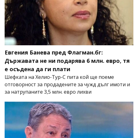
Евгения Банева пред Флагман.бг:
Държавата не ни подарява 6 млн. евро, тя
е осъдена да ги плати
Шефката на Хелио-Тур-С пита кой ще поеме
отговорност за продадените за чужд дълг имоти и
за натрупаните 3,5 млн. евро лихви