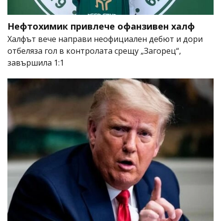
Нефтохимик привлече офанзивен халф
Халфът вече направи неофициален дебют и дори
отбеляза гол в контролата срещу „Загорец“,
завършила 1:1