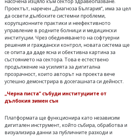
насочена изцяло към сектор здравеопазване.
Проектът, наречен „Диагноза България“, има за цел
да освети дълбоките системни проблеми,
корупционните практики и неефективното
управление в родните болници и медицински
институции. Чрез обединяването на софтуерни
решения и граждански контрол, новата система ще
се опита да даде ясна и обективна картина за
състоянието на сектора. Това е естествено
продължение на усилията за дигитална
прозрачност, които авторът на проекта вече
успешно демонстрира в досегашната си дейност.
„Черна писта“ събуди институциите от
дълбокия зимен сън
Платформата ще функционира като независим
дигитален инструмент, който събира, обработва и
визуализира данни за публичните разходи и