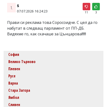
$
1.
07.07.2026 16:24:23
11
3
Прави си реклама това Соросоидче. С цел да го
набутат в следващ парламент от ПП-ДБ.
Видяхме го, как скачаше за Цънцарова!!!!!!
София
Велико Търново
Плевен
Русе
Варна
Стара Загора
Ямбол
Сливен