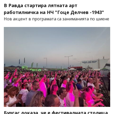
В Равда стартира лятната арт
работилничка на НЧ "Гоце Делчев -1943"
Нов акцент в програмата са заниманията по шиене
Бургас доказа, че е фестивалната столица