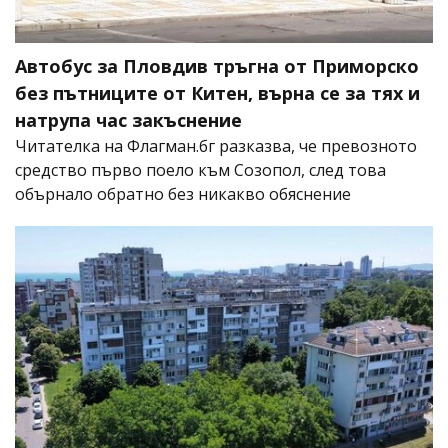
Автобус за Пловдив тръгна от Приморско
без пътниците от Китен, върна се за тях и
натрупа час закъснение
Читателка на Флагман.бг разказва, че превозното
средство първо поело към Созопол, след това
обърнало обратно без никакво обяснение