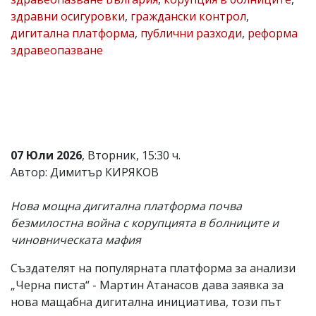
здравни осигуровки
,
граждански контрол
,
Коментарите
под
дигитална платформа
,
публични разходи
,
реформа
статиите
здравеопазване
се
въвеждат
от
читателите
и
редакцията
не
носи
07 Юли 2026
, Вторник, 15:30 ч.
отговорност
за
Автор: Димитър КИРЯКОВ
тях!
Ако
Нова мощна дигитална платформа почва
откриете
обиден
безмилостна война с корупцията в болниците и
за
чиновническата мафия
вас
коментар,
Създателят на популярната платформа за анализи
моля
сигнализирайте
„Черна писта“ - Мартин Атанасов дава заявка за
ни!
нова мащабна дигитална инициатива, този път