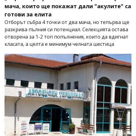
мача, които ще покажат дали "акулите" са
готови за елита
Отборът събра 4 точки от два мача, но тепърва ще
разкрива пълния си потенциал. Селекцията остава
отворена за 1-2 топ попълнения, които да вдигнат
класата, а целта е минимум челната шестица