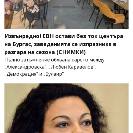
Извънредно! ЕВН остави без ток центъра
на Бургас, заведенията се изпразниха в
разгара на сезона (СНИМКИ)
Пълно затъмнение обхвана карето между
„Александровска“, „Любен Каравелов“,
„Демокрация“ и „Булаир“