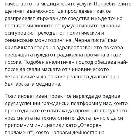
качеството на медицинските услуги. Потребителите
ще имат възможност да проследяват как се
разпределят държавните средства и къде точно
потъват милионите от кумулативните здравни
осигуровки. Преходът от политическия и
финансовия мониторинг на „Черна писта“ към
критичната сфера на здравеопазването показва
крещящата нужда от радикална промяна в тази
посока. Подобен аналитичен подход обещава най-
после да свали маската от чиновническото
безразличие и да покаже реалната диагноза на
българската медицина.
Този иновативен проект се нарежда до редица
други успешни граждански платформи у нас, които
през годините се опитаха да променят статуквото
чрез силата на технологиите. Достатъчно е да си
припомним инициативи като „Отворен
парламент“, която направи дейността на