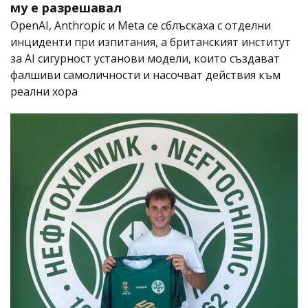
му е разрешавал
OpenAI, Anthropic и Meta се сблъскаха с отделни
инциденти при изпитания, а британският институт
за AI сигурност установи модели, които създават
фалшиви самоличности и насочват действия към
реални хора