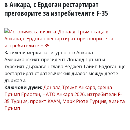
УКРАЙНА
в Анкара, с Ердоган рестартират
СПОРТ
преговорите за изтребителите F-35
РАЗСЛЕДВАНЕ
БИЗНЕС
ЮГ
Засилени мерки за сигурност в Анкара:
Управители:
Веселин
Американският президент Доналд Тръмп и
Василев,
турският държавен глава Реджеп Тайип Ердоган ще
email:
рестартират стратегическия диалог между двете
v.vasilev@flagman.bg
Катя
държави.
Касабова,
Ключови думи:
Доналд Тръмп Анкара
,
среща
еmail:
k.kassabova@flagman.bg
Тръмп Ердоган
,
НАТО Анкара 2026
,
изтребители F-
Главен
35 Турция
,
проект KAAN
,
Марк Рюте Турция
,
визита
редактор:
Тръмп
Иван
Колев,
email:
office@flagman.bg