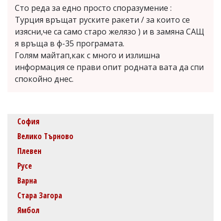
Сто реда за едно просто споразумение :
Турция връщат руските ракети / за които се
изясни,че са само старо желязо ) и в замяна САЩ
я връща в ф-35 програмата.
Голям майтап,как с много и излишна
информация се прави опит родната вата да спи
спокойно днес.
София
Велико Търново
Плевен
Русе
Варна
Стара Загора
Ямбол