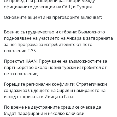
се проведат и разширени разговори между
официалните делегации на САЩ и Турция.
Основните акценти на преговорите включват:
Военно сътрудничество и отбрана: Възможното
подновяване на участието на Анкара в затворената
за нея програма за изтребителите от пето
поколение F-35;
Проектът KAAN: Проучване на възможностите за
партньорство около новия турски изтребител от
пето поколение;
Горещите регионални конфликти: Стратегически
сондажи за бъдещето на Сирия и намирането на
изход от кризата в Ивицата Газа.
По време на двустранните срещи се очаква да
бъдат парафирани и няколко ключови