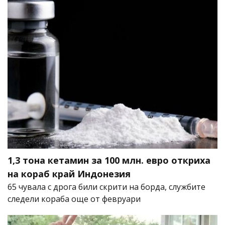
1,3 тона кетамин за 100 млн. евро откриха
на кораб край Индонезия
65 чувала с дрога били скрити на борда, службите
следели кораба още от февруари