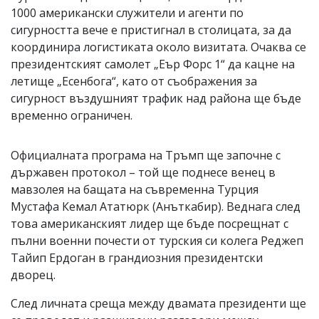
1000 американски служители и агенти по
сигурността вече е пристигнал в столицата, за да
координира логистиката около визитата. Очаква се
президентският самолет „Еър Форс 1“ да кацне на
летище „Есенбога“, като от съображения за
сигурност въздушният трафик над района ще бъде
временно ограничен.
Официалната програма на Тръмп ще започне с
държавен протокол – той ще поднесе венец в
мавзолея на бащата на съвременна Турция
Мустафа Кемал Ататюрк (Анъткабир). Веднага след
това американският лидер ще бъде посрещнат с
пълни военни почести от турския си колега Реджеп
Тайип Ердоган в грандиозния президентски
дворец.
След личната среща между двамата президенти ще