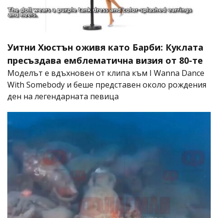
Уитни Хюстън оживя като Барби: Куклата
пресъздава емблематична визия от 80-те
Моделът е вдъхновен от клипа към I Wanna Dance
With Somebody и беше представен около рождения
ден на легендарната певица