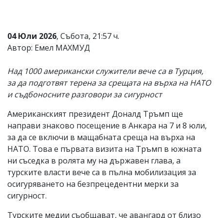
Коментарите
под
статиите
04 Юли 2026
, Събота, 21:57 ч.
се
въвеждат
Автор: Емел МАХМУД
от
читателите
Над 1000 американски служители вече са в Турция,
и
редакцията
за да подготвят терена за срещата на върха на НАТО
не
и съдбоносните разговори за сигурност
носи
отговорност
Американският президент Доналд Тръмп ще
за
тях!
направи знаково посещение в Анкара на 7 и 8 юли,
Ако
за да се включи в мащабната среща на върха на
откриете
НАТО. Това е първата визита на Тръмп в южната
обиден
за
ни съседка в ролята му на държавен глава, а
вас
турските власти вече са в пълна мобилизация за
коментар,
осигуряването на безпрецедентни мерки за
моля
сигнализирайте
сигурност.
ни!
Турските медии съобщават, че авангард от близо