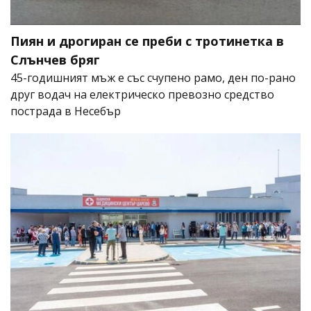
Пиян и дрогиран се преби с тротинетка в
Слънчев бряг
45-годишният мъж е със счупено рамо, ден по-рано
друг водач на електрическо превозно средство
пострада в Несебър