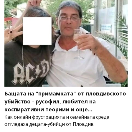
Бащата на "примамката" от пловдивското
убийство - русофил, любител на
коспиративни теориии и още...
Как онлайн фрустрацията и семейната среда
отгледаха децата-убийци от Пловдив