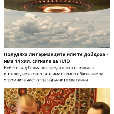
Полудяха ли германците или те дойдоха -
има 14 хил. сигнала за НЛО
Небето над Германия предизвика невиждан
интерес, но експертите имат земно обяснение за
огромната част от загадъчните светлини