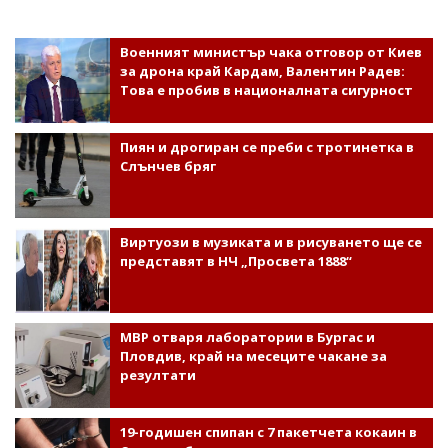
Военният министър чака отговор от Киев
за дрона край Кардам, Валентин Радев:
Това е пробив в националната сигурност
Пиян и дрогиран се преби с тротинетка в
Слънчев бряг
Виртуози в музиката и в рисуването ще се
представят в НЧ „Просвета 1888“
МВР отваря лаборатории в Бургас и
Пловдив, край на месеците чакане за
резултати
19-годишен спипан с 7 пакетчета кокаин в