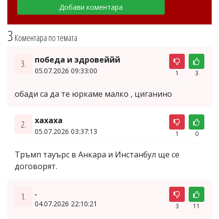
3
Коментара по темата
победа и здровеййй
3.
05.07.2026 09:33:00
1
3
обади са да те юркаме малко , циганино
хахаха
2.
05.07.2026 03:37:13
1
0
Тръмп тауърс в Анкара и Инстанбул ще се
договорят.
.
1.
04.07.2026 22:10:21
3
11