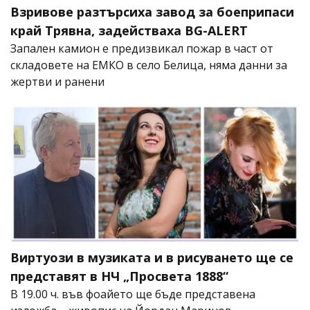
Взривове разтърсиха завод за боеприпаси
край Трявна, задействаха BG-ALERT
Запален камион е предизвикал пожар в част от
складовете на ЕМКО в село Белица, няма данни за
жертви и ранени
Виртуози в музиката и в рисуването ще се
представят в НЧ „Просвета 1888“
В 19.00 ч. във фоайето ще бъде представена