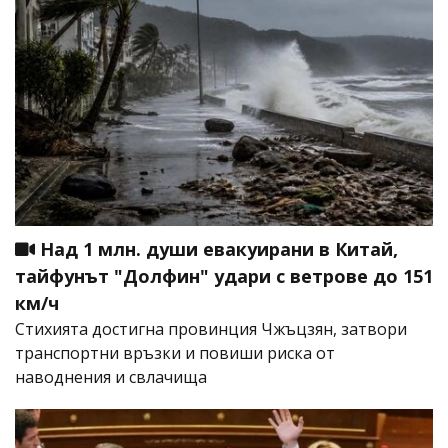
Над 1 млн. души евакуирани в Китай,
тайфунът "Долфин" удари с ветрове до 151
км/ч
Стихията достигна провинция Чжъцзян, затвори
транспортни връзки и повиши риска от
наводнения и свлачища