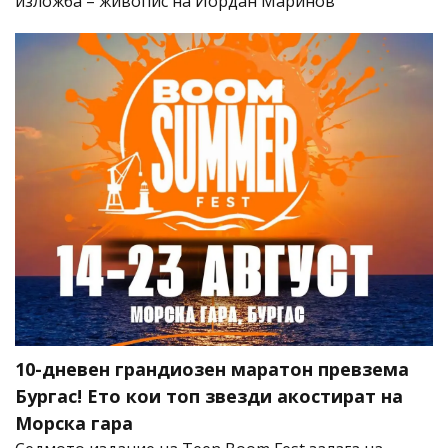
изложба – живопис на Йордан Маринов
10-дневен грандиозен маратон превзема
Бургас! Ето кои топ звезди акостират на
Морска гара