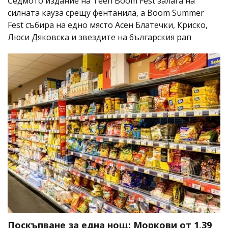
Седмото издание на Teen Boom Fest залага на
силната кауза срещу фентанила, а Boom Summer
Fest събира на едно място Асен Блатечки, Криско,
Люси Дяковска и звездите на българския рап
Поскъпване за една нощ: Моркови от 1,39