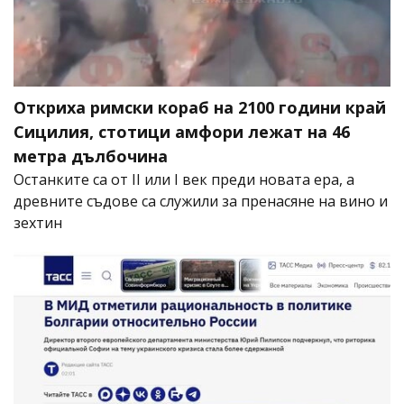
Откриха римски кораб на 2100 години край
Сицилия, стотици амфори лежат на 46
метра дълбочина
Останките са от II или I век преди новата ера, а
древните съдове са служили за пренасяне на вино и
зехтин