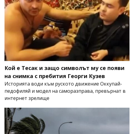
Кой е Тесак и защо символът му се появи
на снимка с пребития Георги Кузев
Историята води към руското движение Оккупай-
педофиляй и модел на саморазправа, превърнат в
интернет зрелище