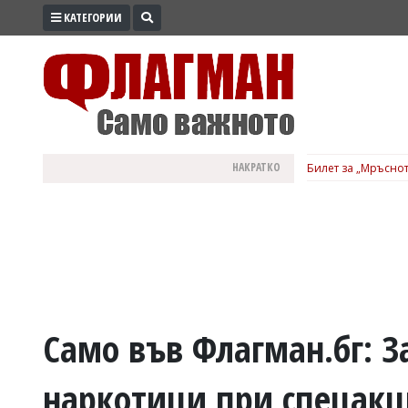
КАТЕГОРИИ
ПРОМО
ЗОНА
ИЗБОРИ
2026
ПРАКТИЧНО
НАКРАТКО
Билет за „Мръснот
КУЛТУРА
ЗДРАВЕ
ПОЛИТИКА
ОБЩИНИ
ОБЩЕСТВО
ЛАЙФСТАЙЛ
Само във Флагман.бг: З
ВОЙНАТА
наркотици при спецак
В