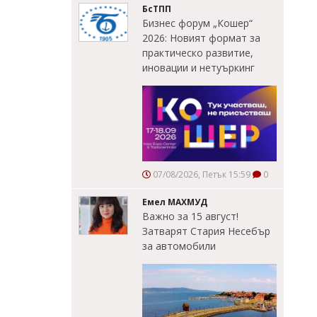
БсТПП
Бизнес форум „Кошер“
2026: Новият формат за
практическо развитие,
иновации и нетуъркинг
07/08/2026, Петък 15:59
0
Емел МАХМУД
Важно за 15 август!
Затварят Стария Несебър
за автомобили