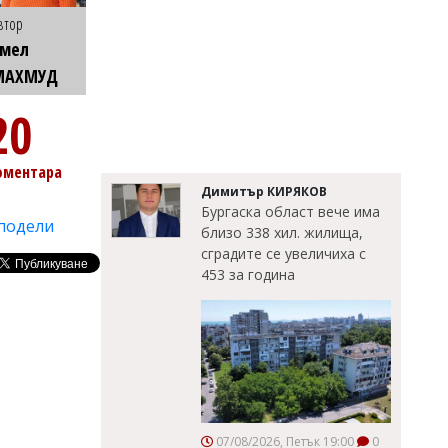
втор
Емел
МАХМУД
20
оментара
Димитър КИРЯКОВ
Бургаска област вече има
подели
близо 338 хил. жилища,
сградите се увеличиха с
453 за година
07/08/2026, Петък 19:00
0