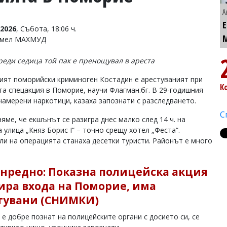
А
2026
, Събота, 18:06 ч.
Емел МАХМУД
реди седица той пак е пренощувал в ареста
ият поморийски криминоген Костадин е арестуваният при
К
та спецакция в Поморие, научи Флагман.бг. В 29-годишния
намерени наркотици, казаха запознати с разследването.
С
яме, че екшънът се разигра днес малко след 14 ч. на
 улица „Княз Борис I“ – точно срещу хотел „Феста“.
ли на операцията станаха десетки туристи. Районът е много
.
нредно: Показна полицейска акция
ира входа на Поморие, има
тувани (СНИМКИ)
е добре познат на полицейските органи с досието си, се