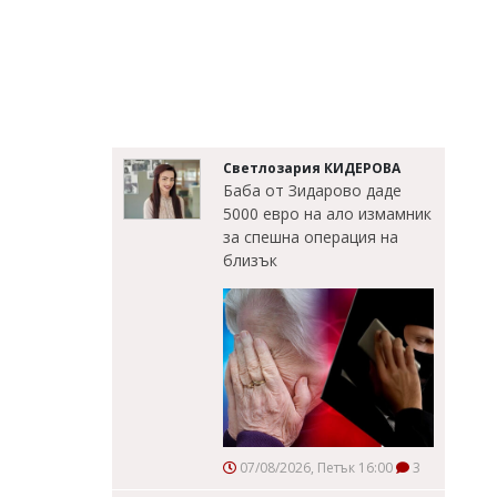
Светлозария КИДЕРОВА
Баба от Зидарово даде
5000 евро на ало измамник
за спешна операция на
близък
07/08/2026, Петък 16:00
3