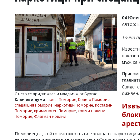
УКРАЙНА
СПОРТ
04 Юли 
РАЗСЛЕДВАНЕ
Автор: 
БИЗНЕС
Точно п
ЮГ
Известн
показна
Управители:
мъж са 
Веселин
Василев,
Припомн
email:
v.vasilev@flagman.bg
главната
Катя
Свидете
Касабова,
оживен
С него се придвижвал и млад мъж от Бургас
еmail:
k.kassabova@flagman.bg
Ключови думи:
арест Поморие
,
Коцето Поморие
,
Извъ
спецакция Поморие
,
наркотици Поморие
,
Костадин
Главен
Поморие
,
криминоген Поморие
,
крими новини
редактор:
блок
Поморие
,
Флагман новини
Иван
арес
Колев,
email:
Помориецът, който няколко пъти е хващан с наркотици и 
office@flagman.bg