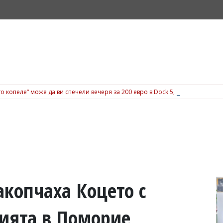
о копеле“ може да ви спечели вечеря за 200 евро в Dock 5, вижте подробн
акопчаха Коцето с
цията в Поморие