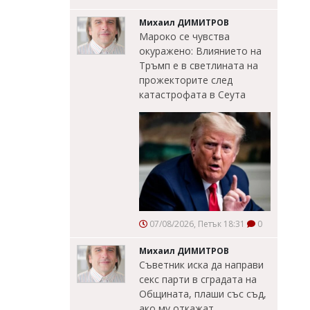
Михаил ДИМИТРОВ
Мароко се чувства
окуражено: Влиянието на
Тръмп е в светлината на
прожекторите след
катастрофата в Сеута
07/08/2026, Петък 18:31
0
Михаил ДИМИТРОВ
Съветник иска да направи
секс парти в сградата на
Общината, плаши със съд,
ако му откажат