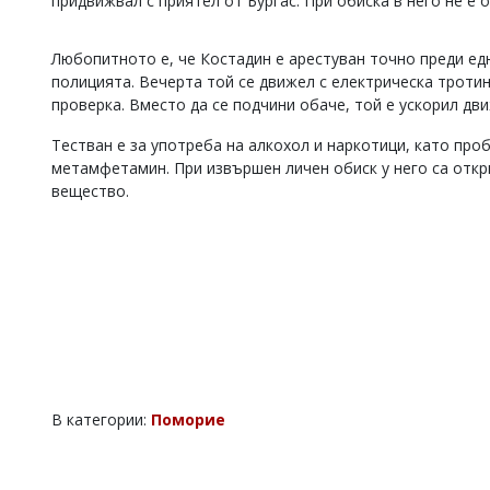
придвижвал с приятел от Бургас. При обиска в него не е
Коментарите
под
Любопитното е, че Костадин е арестуван точно преди едн
статиите
полицията. Вечерта той се движел с електрическа тротин
се
въвеждат
проверка. Вместо да се подчини обаче, той е ускорил дви
от
читателите
Тестван е за употреба на алкохол и наркотици, като про
и
метамфетамин. При извършен личен обиск у него са откр
редакцията
вещество.
не
носи
отговорност
за
тях!
Ако
откриете
обиден
за
вас
коментар,
моля
В категории:
Поморие
сигнализирайте
ни!