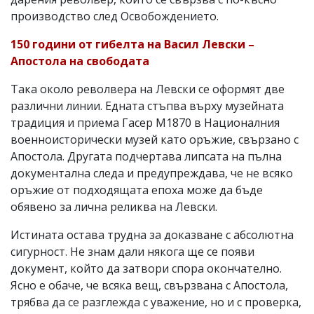
производство след Освобождението.
150 години от гибелта на Васил Левски –
Апостола на свободата
Така около револвера на Левски се оформят две
различни линии. Едната стъпва върху музейната
традиция и приема Гасер М1870 в Националния
военноисторически музей като оръжие, свързано с
Апостола. Другата подчертава липсата на пълна
документална следа и предупреждава, че не всяко
оръжие от подходящата епоха може да бъде
обявено за лична реликва на Левски.
Истината остава трудна за доказване с абсолютна
сигурност. Не знам дали някога ще се появи
документ, който да затвори спора окончателно.
Ясно е обаче, че всяка вещ, свързвана с Апостола,
трябва да се разглежда с уважение, но и с проверка,