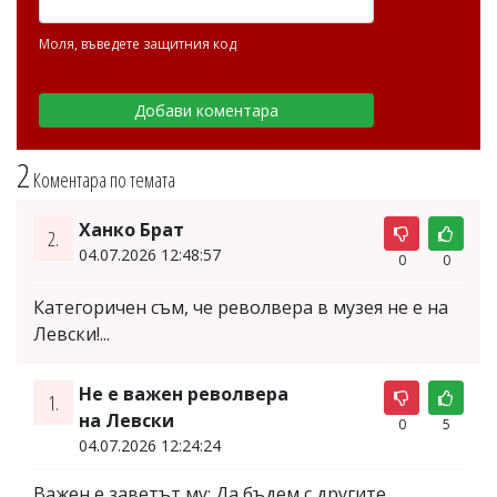
Моля, въведете защитния код
2
Коментара по темата
Ханко Брат
2.
04.07.2026 12:48:57
0
0
Категоричен съм, че револвера в музея не е на
Левски!...
Не е важен револвера
1.
на Левски
0
5
04.07.2026 12:24:24
Важен е заветът му: Да бъдем с другите