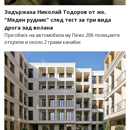
Задържаха Николай Тодоров от жк.
"Меден рудник" след тест за три вида
дрога зад волана
При обиск на автомобила му Пежо 206 полицаите
открили и около 2 грама канабис