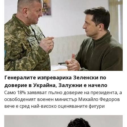
Генералите изпревариха Зеленски по
доверие в Украйна, Залужни е начело
Само 18% заявяват пълно доверие на президента, а
освободеният военен министър Михайло Федоров
вече е сред най-високо оценяваните фигури