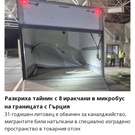
Разкриха тайник с 8 иракчани в микробус
на границата с Гърция
31-годишен литовец е обвинен за каналджийство,
мигрантите били натъпкани в специално изградено
пространство в товарния отсек