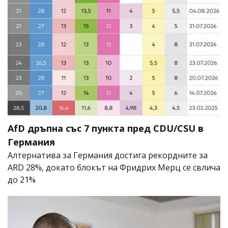
AfD дръпна със 7 пункта пред CDU/CSU в
Германия
Алтернатива за Германия достига рекордните за
ARD 28%, докато блокът на Фридрих Мерц се свлича
до 21%