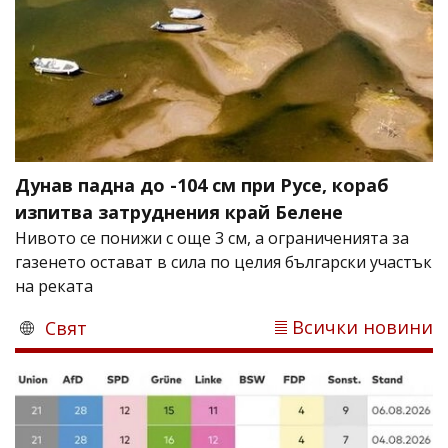
Дунав падна до -104 см при Русе, кораб
изпитва затруднения край Белене
Нивото се понижи с още 3 см, а ограниченията за
газенето остават в сила по целия български участък
на реката
Всички новини
Свят