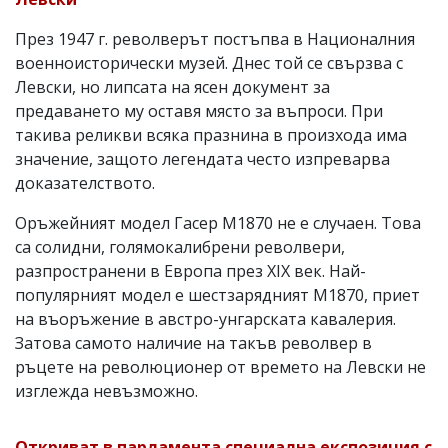
През 1947 г. револверът постъпва в Националния
военноисторически музей. Днес той се свързва с
Левски, но липсата на ясен документ за
предаването му оставя място за въпроси. При
такива реликви всяка празнина в произхода има
значение, защото легендата често изпреварва
доказателството.
Оръжейният модел Гасер М1870 не е случаен. Това
са солидни, голямокалибрени револвери,
разпространени в Европа през XIX век. Най-
популярният модел е шестзарядният М1870, приет
на въоръжение в австро-унгарската кавалерия.
Затова самото наличие на такъв револвер в
ръцете на революционер от времето на Левски не
изглежда невъзможно.
Откриват в парламента специална експозиция с