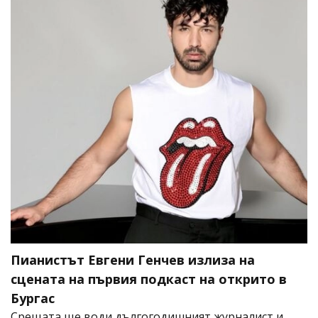
Пианистът Евгени Генчев излиза на
сцената на първия подкаст на открито в
Бургас
Срещата ще води дългогодишният журналист и