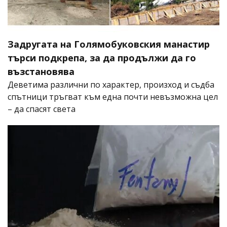
Задругата на Голямобуковския манастир
търси подкрепа, за да продължи да го
възстановява
Деветима различни по характер, произход и съдба
спътници тръгват към една почти невъзможна цел
– да спасят света