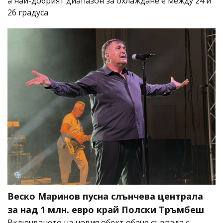
а най-добрият диапазон за охлаждане е между 24 и
26 градуса
Веско Маринов пусна слънчева централа
за над 1 млн. евро край Полски Тръмбеш
Включването на новия обект обаче съвпада с