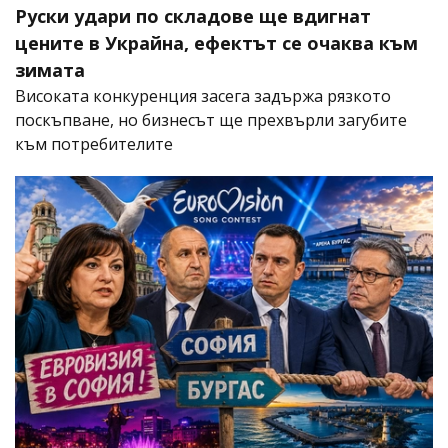
Руски удари по складове ще вдигнат
цените в Украйна, ефектът се очаква към
зимата
Високата конкуренция засега задържа рязкото
поскъпване, но бизнесът ще прехвърли загубите
към потребителите