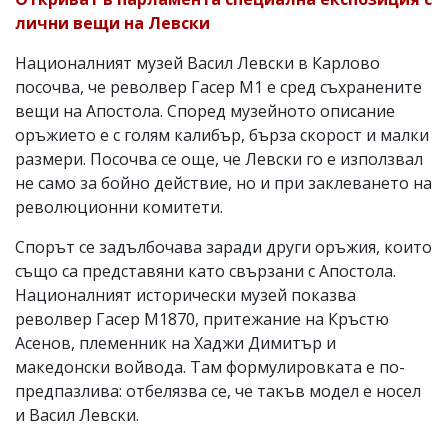
лични вещи на Левски
Националният музей Васил Левски в Карлово
посочва, че револвер Гасер М1 е сред съхранените
вещи на Апостола. Според музейното описание
оръжието е с голям калибър, бърза скорост и малки
размери. Посочва се още, че Левски го е използвал
не само за бойно действие, но и при заклеването на
революционни комитети.
Спорът се задълбочава заради други оръжия, които
също са представяни като свързани с Апостола.
Националният исторически музей показва
револвер Гасер М1870, притежание на Кръстю
Асенов, племенник на Хаджи Димитър и
македонски войвода. Там формулировката е по-
предпазлива: отбелязва се, че такъв модел е носел
и Васил Левски.