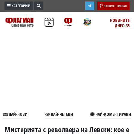
КАТЕГОРИИ
ВАШИЯТ СИГНАЛ
ПРОМО
НОВИНИТЕ
ДНЕС: 35
ЗОНА
ИЗБОРИ
2026
ПРАКТИЧНО
КУЛТУРА
ЗДРАВЕ
ПОЛИТИКА
ОБЩИНИ
ОБЩЕСТВО
ЛАЙФСТАЙЛ
НАЙ-НОВИ
НАЙ-ЧЕТЕНИ
НАЙ-КОМЕНТИРАНИ
ВОЙНАТА
В
Мистерията с револвера на Левски: кое е