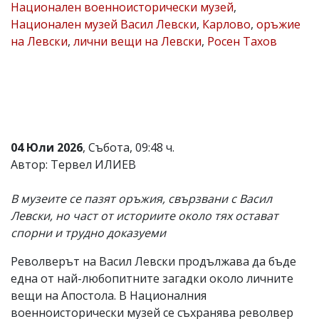
Национален военноисторически музей
,
Коментарите
Национален музей Васил Левски
,
Карлово
,
оръжие
под
на Левски
,
лични вещи на Левски
,
Росен Тахов
статиите
се
въвеждат
от
читателите
и
редакцията
не
носи
04 Юли 2026
, Събота, 09:48 ч.
отговорност
Автор: Тервел ИЛИЕВ
за
тях!
Ако
В музеите се пазят оръжия, свързвани с Васил
откриете
Левски, но част от историите около тях остават
обиден
спорни и трудно доказуеми
за
вас
коментар,
Револверът на Васил Левски продължава да бъде
моля
една от най-любопитните загадки около личните
сигнализирайте
вещи на Апостола. В Националния
ни!
военноисторически музей се съхранява револвер