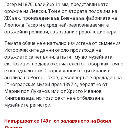
Гасер М1870, калибър 11 мм, представян като
оръжие на Левски. Той е от втората половина на
XIX век, произведен във Виена във фабриката на
Леополд Гасер и е сред най-разпознаваемите
оръжейни реликви, свързвани с революционера.
Темата обаче не е напълно изчистена от съмнения.
Историческите данни около произхода на
оръжието са непълни, а пътят му до музейната
експозиция не дава окончателен отговор как точно
е попаднало там. Според данните, цитирани в
анализа на Росен Тахов, револверът е предаден на
Етнографския музей през 1897 г., вероятно от
Марин поп Луканов или от Христо Иванов
Книговезеца, но този факт не е отбелязан в
музейните регистри.
Навършват се 149 г. от залавянето на Васил
Левски