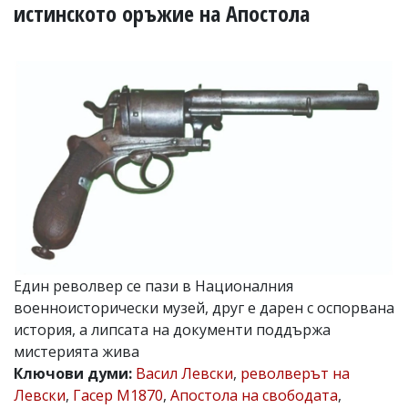
УКРАЙНА
истинското оръжие на Апостола
СПОРТ
РАЗСЛЕДВАНЕ
БИЗНЕС
ЮГ
Управители:
Веселин
Василев,
email:
v.vasilev@flagman.bg
Катя
Касабова,
еmail:
k.kassabova@flagman.bg
Един револвер се пази в Националния
военноисторически музей, друг е дарен с оспорвана
Главен
история, а липсата на документи поддържа
редактор:
Иван
мистерията жива
Колев,
Ключови думи:
Васил Левски
,
револверът на
email:
Левски
,
Гасер М1870
,
Апостола на свободата
,
office@flagman.bg