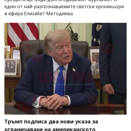
един от най-разпознаваемите светски хроникьори
в ефира Елизабет Методиева
Тръмп подписа два нови указа за
ограничаване на американското