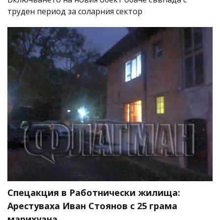
труден период за соларния сектор
Спецакция в Работнически жилища:
Арестуваха Иван Стоянов с 25 грама
марихуана