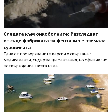
Следата към онкоболните: Разследват
откъде фабриката за фентанил е вземала
суровината
Една от проверяваните версии е свързана с
медикаменти, съдържащи фентанил, но официално
потвърждение засега няма