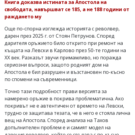
Книга доказва истината за Апостола на
свободата, навършват се 185, а не 188 години от
раждането му
Още по-спорна изглежда историята с револвер,
дарен през 2025 г. от Стоян Петрунов. Според
дарителя оръжието било открито при ремонт на
къщата на Левски в Карлово през 50-те години на
ХХ век. Разказът звучи примамливо, но поражда
сериозни въпроси, защото родният дом на
Апостола е бил разрушен и възстановен по-късно
по спомени на съвременници.
Точно тази подробност прави версията за
намерено оръжие в покрива проблематична. Ако
покривът не е автентичен от времето на Левски,
трудно се защитава тезата, че в него е стояла лична
вещ на Апостола. Според анализа на Тахов
допълнителен проблем е и самият модел на
дарения револвер, който се свързва с по-късно