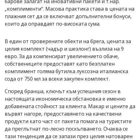
барове залагат на иновативни пакети и т.нар.
„комплименти“. Масова практика става в цената на
плажния сет да се включват допълнителни бонуси,
които да оправдаят по-високата сума.
В един от проверените обекти на брега, цената за
целия комплект (чадър и шезлонг) възлиза на 9
евро. За да компенсират увеличението обаче,
собствениците предоставят като безплатен
комплимент голяма бутилка луксозна италианска
сода от 750 мл за всеки закупен комплект.
Според бранша, ключът към успешния сезон в
настоящата икономическа обстановка е именно
добавената стойност за клиента. Макар и цените да
вървят нагоре, предоставянето на качествени
продукти като част от пакета помага на туристите
да преглътнат по-лесно поскъпването. Очаква се
тази тенденция да се запази през целия натоварен