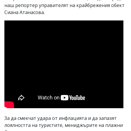
наш репортер управителят на крайбрежения обект
Сиана Атанасова.
За да смекчат удара от инфлацията и да запазят
лоялността на туристите, мениджърите на плажни