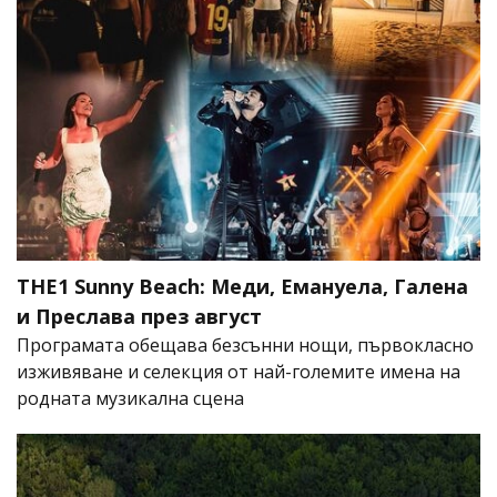
THE1 Sunny Beach: Меди, Емануела, Галена
и Преслава през август
Програмата обещава безсънни нощи, първокласно
изживяване и селекция от най-големите имена на
родната музикална сцена