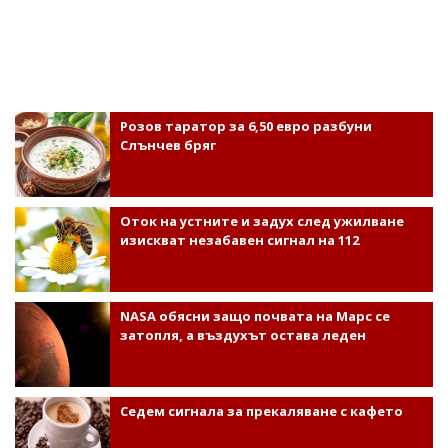
Розов таратор за 6,50 евро разбуни
Слънчев бряг
Оток на устните и задух след ужилване
изискват незабавен сигнал на 112
NASA обясни защо почвата на Марс се
затопля, а въздухът остава леден
Седем сигнала за прекаляване с кафето