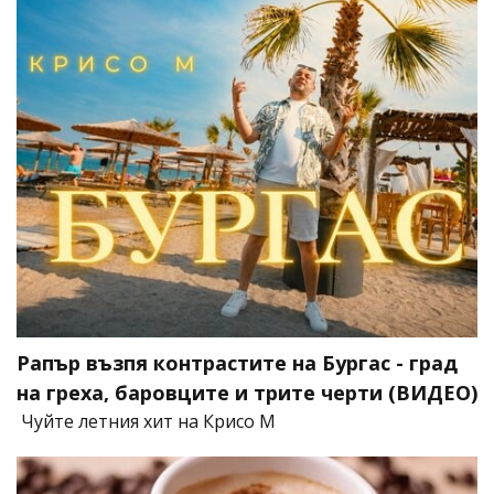
Рапър възпя контрастите на Бургас - град
на греха, баровците и трите черти (ВИДЕО)
Чуйте летния хит на Крисо М