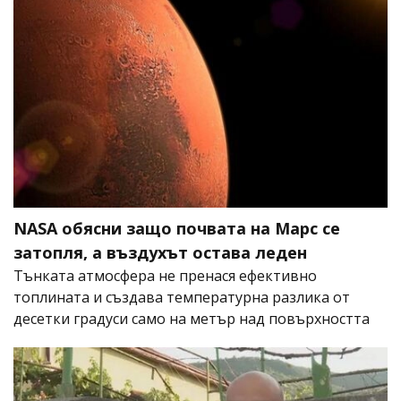
NASA обясни защо почвата на Марс се
затопля, а въздухът остава леден
Тънката атмосфера не пренася ефективно
топлината и създава температурна разлика от
десетки градуси само на метър над повърхността