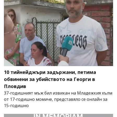
10 тийнейджъри задържани, петима
обвинени за убийството на Георги в
Пловдив
37-годишният мъж бил извикан на Младежкия хълм
от 17-годишно момиче, представяло се онлайн за
15-годишно