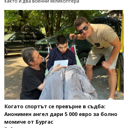
както и два военни хеликоптера
Когато спортът се превърне в съдба:
Анонимен ангел дари 5 000 евро за болно
момиче от Бургас