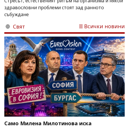
Стресът, естественият ритъм на организма и някои
здравословни проблеми стоят зад ранното
събуждане
Всички новини
Свят
Само Милена Милотинова иска