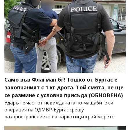
Само във Флагман.бг! Тошко от Бургас е
закопчаният с 1 кг дрога. Той смята, че ще
се размине с условна присъда (ОБНОВЕНА)
Ударът е част от невижданата по мащабите си
операция на ОДМВР-Бургас срещу
разпространението на наркотици край морето