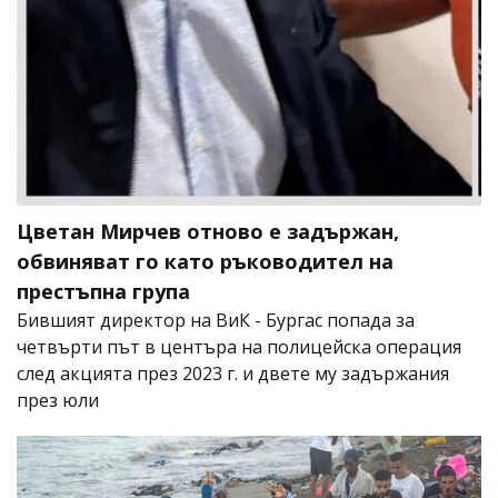
Цветан Мирчев отново е задържан,
обвиняват го като ръководител на
престъпна група
Бившият директор на ВиК - Бургас попада за
четвърти път в центъра на полицейска операция
след акцията през 2023 г. и двете му задържания
през юли