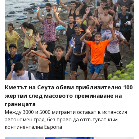
Кметът на Сеута обяви приблизително 100
жертви след масовото преминаване на
границата
Между 3000 и 5000 мигранти остават в испанския
автономен град, без право да отпътуват към
континентална Европа