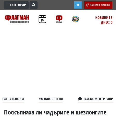
КАТЕГОРИИ
ВАШИЯТ СИГНАЛ
ПРОМО
НОВИНИТЕ
ДНЕС: 0
ЗОНА
ИЗБОРИ
2026
ПРАКТИЧНО
КУЛТУРА
ЗДРАВЕ
ПОЛИТИКА
ОБЩИНИ
ОБЩЕСТВО
ЛАЙФСТАЙЛ
НАЙ-НОВИ
НАЙ-ЧЕТЕНИ
НАЙ-КОМЕНТИРАНИ
ВОЙНАТА
В
Поскъпнаха ли чадърите и шезлонгите