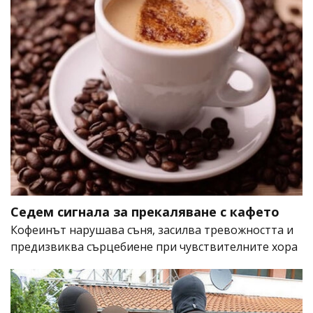
Седем сигнала за прекаляване с кафето
Кофеинът нарушава съня, засилва тревожността и
предизвиква сърцебиене при чувствителните хора