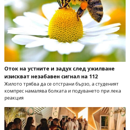
Оток на устните и задух след ужилване
изискват незабавен сигнал на 112
Жилото трябва да се отстрани бързо, а студеният
компрес намалява болката и подуването при лека
реакция