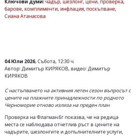
Ключови думи:
чадър
,
шезлонг
,
цени
,
проверка
,
Коментарите
барове
,
комплименти
,
инфлация
,
поскъпване
,
под
Сиана Атанасова
статиите
се
въвеждат
от
читателите
и
редакцията
не
04 Юли 2026
, Събота, 12:30 ч.
носи
отговорност
Автор: Димитър КИРЯКОВ, видео: Димитър
за
КИРЯКОВ
тях!
Ако
откриете
С настъпването на активния летен сезон въпросът с
обиден
цените на плажните принадлежности по родното
за
Черноморие отново излиза на преден план
вас
коментар,
моля
Проверка на Флагман.бг показва, че на редица
сигнализирайте
места се наблюдава отчетлив ръст в цените на
ни!
чадърите, шезлонгите и допълнителните услуги,