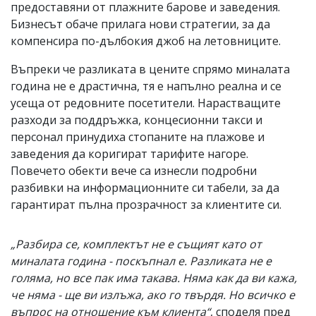
предоставяни от плажните барове и заведения.
Бизнесът обаче прилага нови стратегии, за да
компенсира по-дълбокия джоб на летовниците.
Въпреки че разликата в цените спрямо миналата
година не е драстична, тя е напълно реална и се
усеща от редовните посетители. Нарастващите
разходи за поддръжка, концесионни такси и
персонал принудиха стопаните на плажове и
заведения да коригират тарифите нагоре.
Повечето обекти вече са изнесли подробни
разбивки на информационните си табели, за да
гарантират пълна прозрачност за клиентите си.
„Разбира се, комплектът не е същият като от
миналата година - поскъпнал е. Разликата не е
голяма, но все пак има такава. Няма как да ви кажа,
че няма - ще ви излъжа, ако го твърдя. Но всичко е
въпрос на отношение към клиента“
, споделя пред