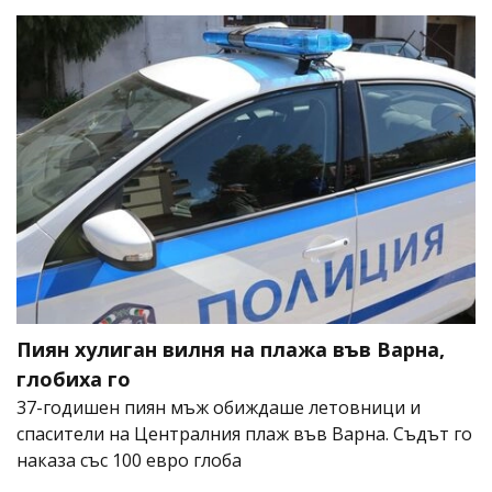
Пиян хулиган вилня на плажа във Варна,
глобиха го
37-годишен пиян мъж обиждаше летовници и
спасители на Централния плаж във Варна. Съдът го
наказа със 100 евро глоба