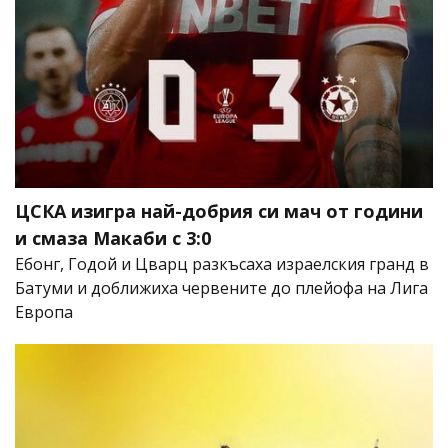
ЦСКА изигра най-добрия си мач от години
и смаза Макаби с 3:0
Ебонг, Годой и Цварц разкъсаха израелския гранд в
Батуми и доближиха червените до плейофа на Лига
Европа