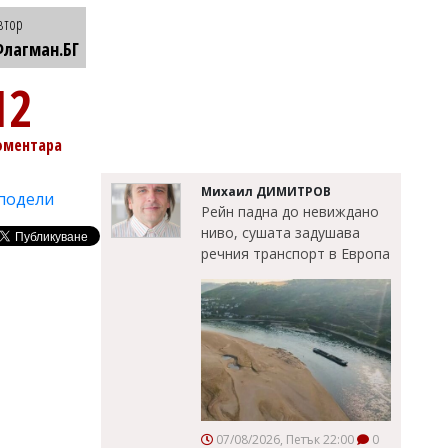
втор
лагман.БГ
12
оментара
Михаил ДИМИТРОВ
подели
Рейн падна до невиждано
ниво, сушата задушава
речния транспорт в Европа
07/08/2026, Петък 22:00
0