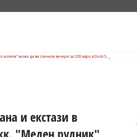
о копеле“ може да ви спечели вечеря за 200 евро в Dock 5, вижте подробн
на и екстази в
жк. "Меден рудник"