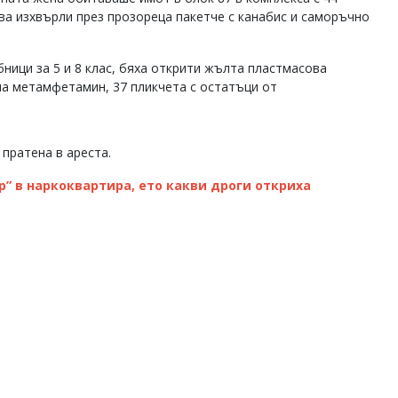
ава изхвърли през прозореца пакетче с канабис и саморъчно
ници за 5 и 8 клас, бяха открити жълта пластмасова
а метамфетамин, 37 пликчета с остатъци от
 пратена в ареста.
р” в наркоквартира, ето какви дроги откриха