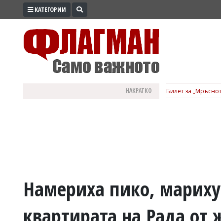
КАТЕГОРИИ
ПРОМО
ЗОНА
ИЗБОРИ
2026
ПРАКТИЧНО
НАКРАТКО
Билет за „Мръснот
КУЛТУРА
ЗДРАВЕ
ПОЛИТИКА
ОБЩИНИ
ОБЩЕСТВО
ЛАЙФСТАЙЛ
Намериха пико, марихуа
ВОЙНАТА
квартирата на Рада от 
В