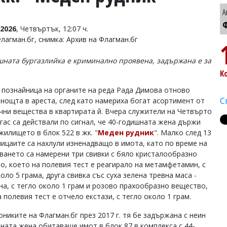
А
Ф
2026
, Четвъртък, 12:07 ч.
лагман.бг, снимка: Архив на Флагман.бг
шната бургазлийка е криминално проявена, задържана е за
К
 познайница на органите на реда Рада Димова отново
С
 нощта в ареста, след като намериха богат асортимент от
чни вещества в квартирата й. Вчера служители на Четвърто
ргас са действали по сигнал, че 40-годишната жена държи
жилището в блок 522 в жк. "
Меден рудник
". Малко след 13
лицаите са нахлули изненадващо в имота, като по време на
ването са намерени три свивки с бяло кристалообразно
о, което на полевия тест е реагирало на метамфетамин, с
оло 5 грама, друга свивка със суха зелена тревна маса -
на, с тегло около 1 грам и розово прахообразно вещество,
 полевия тест е отчело екстази, с тегло около 1 грам.
никите на Флагман.бг през 2017 г. тя бе задържана с неин
шната жена обитаваше имот в блок 87 в комплекса с 44-