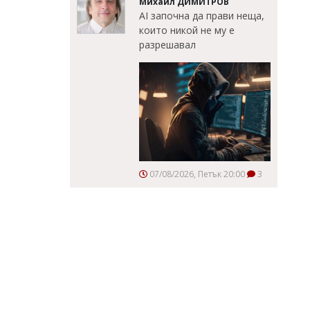
Михаил ДИМИТРОВ
AI започна да прави неща,
които никой не му е
разрешавал
07/08/2026, Петък 20:00
3