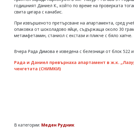
годишният Даниел К., който по време на проверката тог
Коментарите
свита цигара с канабис.
под
статиите
се
При извършеното претърсване на апартамента, сред учеб
въвеждат
опаковка от шоколадово яйце, съдържаща около 30 грам
от
метамфетамин, станиол с екстази и пликче с бяло хапче.
читателите
и
редакцията
Вчера Рада Димова е изведена с белезници от блок 522 и
не
носи
Рада и Даниел превърнаха апартамент в ж.к. „Лазу
отговорност
ченгетата (СНИМКИ)
за
тях!
Ако
откриете
обиден
за
вас
коментар,
моля
сигнализирайте
В категории:
Меден Рудник
ни!