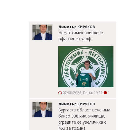
Димитър КИРЯКОВ
Нефтохимик привлече
офанзивен халф
07/08/2026, Петък 19:31
1
Димитър КИРЯКОВ
Бургаска област вече има
близо 338 хил. жилища,
сградите се увеличиха с
453 за година