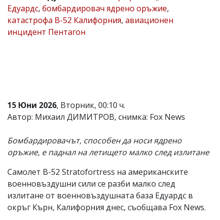
Едуардс
,
бомбардировач ядрено оръжие
,
Коментарите
катастрофа B-52 Калифорния
,
авиационен
под
статиите
инцидент Пентагон
се
въвеждат
от
читателите
и
редакцията
не
носи
15 Юни 2026
, Вторник, 00:10 ч.
отговорност
Автор: Михаил ДИМИТРОВ, снимка: Fox News
за
тях!
Ако
Бомбардировачът, способен да носи ядрено
откриете
оръжие, е паднал на летището малко след излитане
обиден
за
вас
Самолет B-52 Stratofortress на американските
коментар,
военновъздушни сили се разби малко след
моля
излитане от военновъздушната база Едуардс в
сигнализирайте
ни!
окръг Кърн, Калифорния днес, съобщава Fox News.