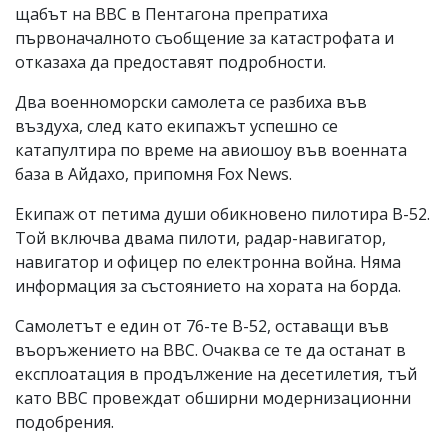
щабът на ВВС в Пентагона препратиха
първоначалното съобщение за катастрофата и
отказаха да предоставят подробности.
Два военноморски самолета се разбиха във
въздуха, след като екипажът успешно се
катапултира по време на авиошоу във военната
база в Айдахо, припомня Fox News.
Екипаж от петима души обикновено пилотира B-52.
Той включва двама пилоти, радар-навигатор,
навигатор и офицер по електронна война. Няма
информация за състоянието на хората на борда.
Самолетът е един от 76-те B-52, оставащи във
въоръжението на ВВС. Очаква се те да останат в
експлоатация в продължение на десетилетия, тъй
като ВВС провеждат обширни модернизационни
подобрения.