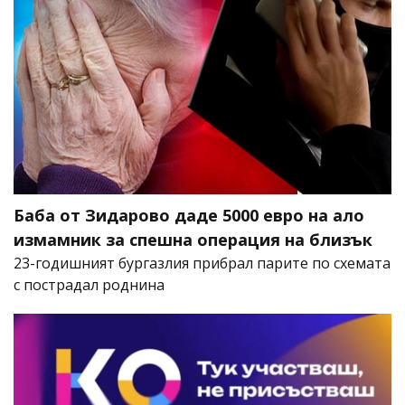
Баба от Зидарово даде 5000 евро на ало
измамник за спешна операция на близък
23-годишният бургазлия прибрал парите по схемата
с пострадал роднина