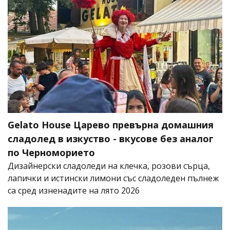
Gelato House Царево превърна домашния
сладолед в изкуство - вкусове без аналог
по Черноморието
Дизайнерски сладоледи на клечка, розови сърца,
лапички и истински лимони със сладоледен пълнеж
са сред изненадите на лято 2026