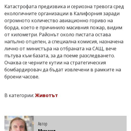
Катастрофата предизвика и сериозна тревога сред
екологичните организации в Калифорния заради
огромното количество авиационно гориво на
борда, което е причинило масивния пожар, видим
от километри. Районът около пистата остава
напълно отцепен, а специална комисия, назначена
лично от министъра на отбраната на САЩ, вече
пътува към базата, за да поеме разследването.
Очаква се черните кутии на стратегическия
бомбардировач да бъдат извлечени в рамките на
броени часове.
В категории:
Животът
Автор
Михаил