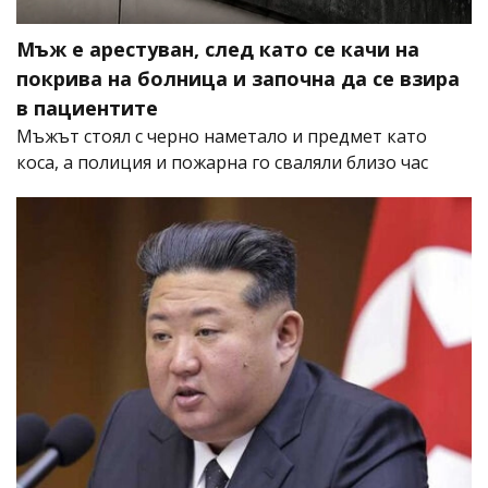
Мъж е арестуван, след като се качи на
покрива на болница и започна да се взира
в пациентите
Мъжът стоял с черно наметало и предмет като
коса, а полиция и пожарна го сваляли близо час