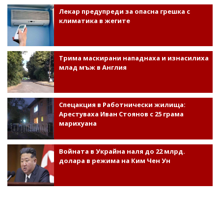
Лекар предупреди за опасна грешка с
климатика в жегите
Трима маскирани нападнаха и изнасилиха
млад мъж в Англия
Спецакция в Работнически жилища:
Арестуваха Иван Стоянов с 25 грама
марихуана
Войната в Украйна наля до 22 млрд.
долара в режима на Ким Чен Ун