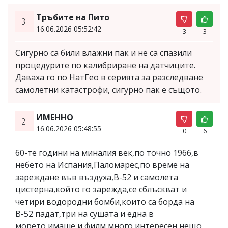
Тръбите на Пито
3.
16.06.2026 05:52:42
3
3
Сигурно са били влажни пак и не са спазили
процедурите по калибриране на датчиците.
Даваха го по НатГео в серията за разследване
самолетни катастрофи, сигурно пак е същото.
ИМЕННО
2.
16.06.2026 05:48:55
0
6
60-те години на миналия век,по точно 1966,в
небето на Испания,Паломарес,по време на
зареждане във въздуха,В-52 и самолета
цистерна,който го зарежда,се сблъскват и
четири водородни бомби,които са борда на
В-52 падат,три на сушата и една в
морето,имаше и филм,много интересен,нещо