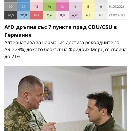
AfD дръпна със 7 пункта пред CDU/CSU в
Германия
Алтернатива за Германия достига рекордните за
ARD 28%, докато блокът на Фридрих Мерц се свлича
до 21%