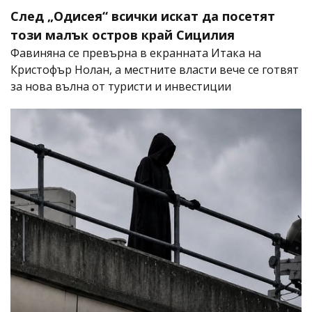
След „Одисея“ всички искат да посетят
този малък остров край Сицилия
Фавиняна се превърна в екранната Итака на
Кристофър Нолан, а местните власти вече се готвят
за нова вълна от туристи и инвестиции