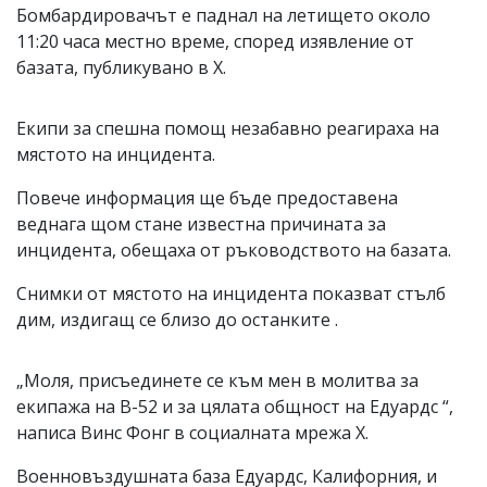
Бомбардировачът е паднал на летището около
11:20 часа местно време, според изявление от
базата, публикувано в X.
Екипи за спешна помощ незабавно реагираха на
мястото на инцидента.
Повече информация ще бъде предоставена
веднага щом стане известна причината за
инцидента, обещаха от ръководството на базата.
Снимки от мястото на инцидента показват стълб
дим, издигащ се близо до останките .
„Моля, присъединете се към мен в молитва за
екипажа на B-52 и за цялата общност на Едуардс “,
написа Винс Фонг в социалната мрежа X.
Военновъздушната база Едуардс, Калифорния, и