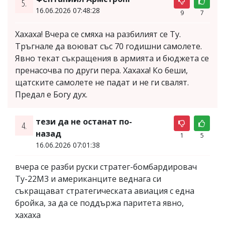
5.
16.06.2026 07:48:28
9
7
Хахаха! Вчера се смяха на разбилият се Ту.
Тръгнале да воюват със 70 годишни самолете.
Явно текат съкращения в армията и бюджета се
пренасочва по други пера. Хахаха! Ко беши,
щатските самолете не падат и не ги свалят.
Предал е Богу дух.
тези да не останат по-
4.
назад
1
5
16.06.2026 07:01:38
вчера се разби руски стратег-бомбардировач
Ту-22М3 и американците веднага си
съкращават стратегическата авиация с една
бройка, за да се поддържа паритета явно,
хахаха