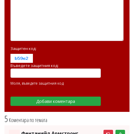
Защитен код:
Въведете защитния код:
Моля, въведете защитния код
5
Коментара по темата
Фентанийл Армстронг