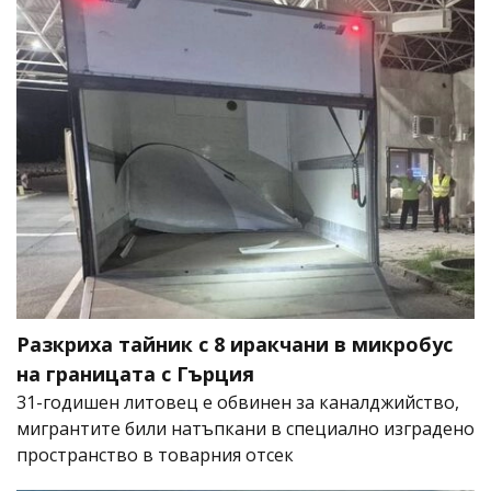
Разкриха тайник с 8 иракчани в микробус
на границата с Гърция
31-годишен литовец е обвинен за каналджийство,
мигрантите били натъпкани в специално изградено
пространство в товарния отсек