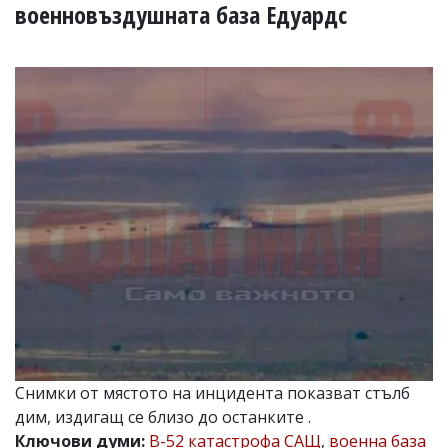
УКРАЙНА
военновъздушната база Едуардс
СПОРТ
РАЗСЛЕДВАНЕ
БИЗНЕС
ЮГ
Управители:
Веселин
Василев,
email:
v.vasilev@flagman.bg
Катя
Касабова,
еmail:
k.kassabova@flagman.bg
Главен
редактор:
Иван
Снимки от мястото на инцидента показват стълб
Колев,
дим, издигащ се близо до останките .
email:
office@flagman.bg
Ключови думи:
B-52 катастрофа САЩ
,
военна база