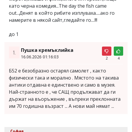
като черна комедия...The day the fish came
out...Денят в който рибите изплуваха.....ако го
намерите в някой сайт,гледайте го....!!!
до 1
Пушка кремъклийка
1.
16.06.2026 01:16:03
2
4
Б52 е безобразно остарял самолет , както
физически така и морално . Мястото на такива
антики отдавна е единствено и само в музея.
Най-странното е , че САЩ продължават да ги
държат на въоръжение , въпреки преклонната
им 70 годишна възраст ... А нови май нямат ...
София