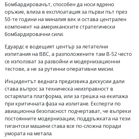
Бомбардировачът, способен да носи ядрено
оръжие, влиза в експлоатация за първи път през
50-те години на миналия век и остава централен
компонент на американските стратегически
бомбардировачни сили.
Едуардс е водещият център за летателни
изпитания на ВВС, а разположените там B-52 често
се използват за развойни и модернизационни
тестове, а не за рутинни оперативни мисии.
Инцидентът веднага предизвика дискусии дали
става въпрос за техническа неизправност в
остарялата платформа, или за грешка на екипажа
при критичната фаза на излитане. Експерти по
авиационна безопасност подчертават, че въпреки
постоянните модернизации, поддръжката на тези
гигантски машини става все по-сложна поради
умората на метала.