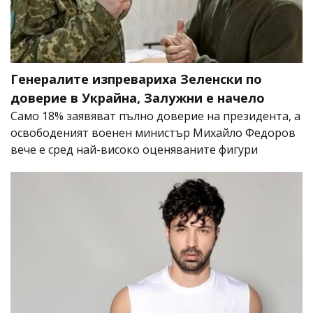
Генералите изпревариха Зеленски по
доверие в Украйна, Залужни е начело
Само 18% заявяват пълно доверие на президента, а
освободеният военен министър Михайло Федоров
вече е сред най-високо оценяваните фигури