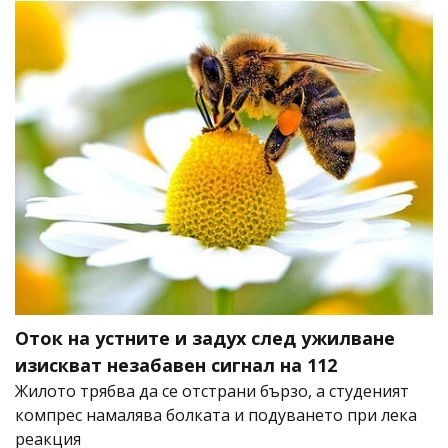
Оток на устните и задух след ужилване
изискват незабавен сигнал на 112
Жилото трябва да се отстрани бързо, а студеният
компрес намалява болката и подуването при лека
реакция