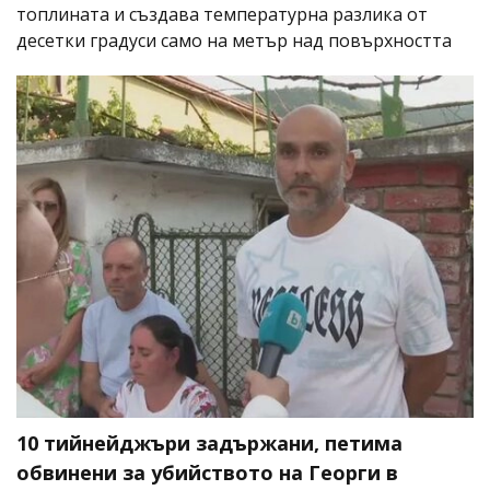
топлината и създава температурна разлика от
десетки градуси само на метър над повърхността
10 тийнейджъри задържани, петима
обвинени за убийството на Георги в