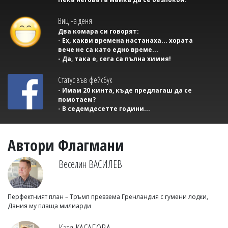
Виц на деня
Два комара си говорят:
- Ех, какви времена настанаха... хората
вече не са като едно време...
- Да, така е, сега са пълна химия!
Статус във фейсбук
- Имам 20 кинта, къде предлагаш да се
помотаем?
- В седемдесетте години...
Автори Флагмани
Веселин ВАСИЛЕВ
Перфектният план – Тръмп превзема Гренландия с гумени лодки,
Дания му плаща милиарди