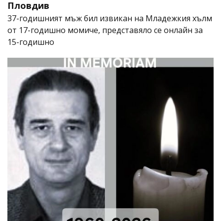
Пловдив
37-годишният мъж бил извикан на Младежкия хълм
от 17-годишно момиче, представяло се онлайн за
15-годишно