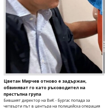
Цветан Мирчев отново е задържан,
обвиняват го като ръководител на
престъпна група
Бившият директор на ВиК - Бургас попада за
четвърти път в центъра на полицейска операция