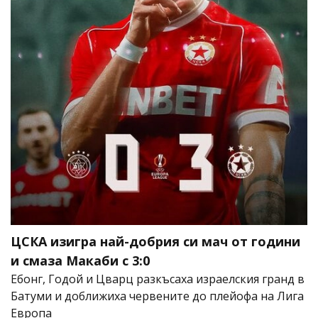
ЦСКА изигра най-добрия си мач от години
и смаза Макаби с 3:0
Ебонг, Годой и Цварц разкъсаха израелския гранд в
Батуми и доближиха червените до плейофа на Лига
Европа