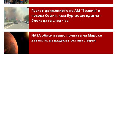
Пускат движението по АМ "Тракия" в
посока София, към Бургас ще вдигнат
блокадата след час
NASA обясни защо почвата на Марс се
затопля, а въздухът остава леден