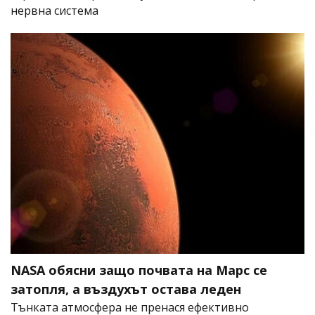
нервна система
NASA обясни защо почвата на Марс се
затопля, а въздухът остава леден
Тънката атмосфера не пренася ефективно