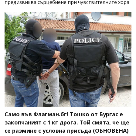
предизвиква сърцебиене при чувствителните хора
Само във Флагман.бг! Тошко от Бургас е
закопчаният с 1 кг дрога. Той смята, че ще
се размине с условна присъда (ОБНОВЕНА)