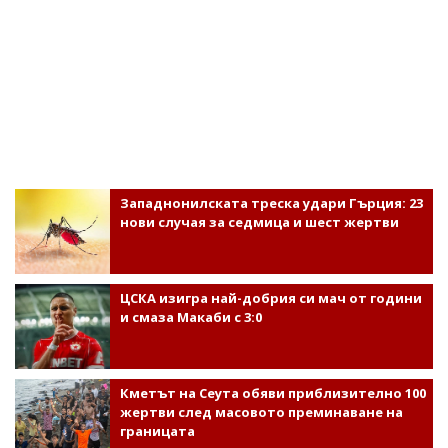
Западнонилската треска удари Гърция: 23
нови случая за седмица и шест жертви
ЦСКА изигра най-добрия си мач от години
и смаза Макаби с 3:0
Кметът на Сеута обяви приблизително 100
жертви след масовото преминаване на
границата