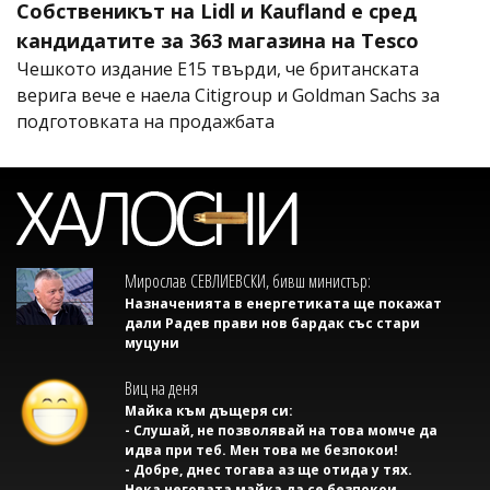
Собственикът на Lidl и Kaufland е сред
кандидатите за 363 магазина на Tesco
Чешкото издание E15 твърди, че британската
верига вече е наела Citigroup и Goldman Sachs за
подготовката на продажбата
Мирослав СЕВЛИЕВСКИ, бивш министър:
Назначенията в енергетиката ще покажат
дали Радев прави нов бардак със стари
муцуни
Виц на деня
Майка към дъщеря си:
- Слушай, не позволявай на това момче да
идва при теб. Мен това ме безпокои!
- Добре, днес тогава аз ще отида у тях.
Нека неговата майка да се безпокои.