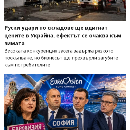
Руски удари по складове ще вдигнат
цените в Украйна, ефектът се очаква към
зимата
Високата конкуренция засега задържа рязкото
поскъпване, но бизнесът ще прехвърли загубите
към потребителите