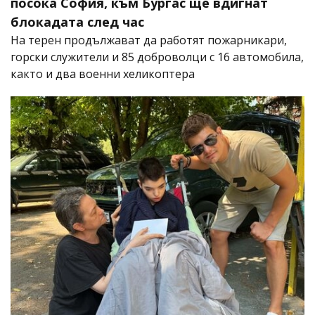
посока София, към Бургас ще вдигнат
блокадата след час
На терен продължават да работят пожарникари,
горски служители и 85 доброволци с 16 автомобила,
както и два военни хеликоптера