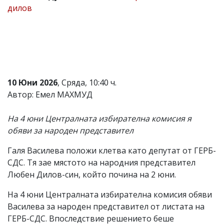
дилов
Коментарите
под
статиите
се
въвеждат
от
читателите
и
10 Юни 2026
, Сряда, 10:40 ч.
редакцията
не
Автор: Емел МАХМУД
носи
отговорност
На 4 юни Централната избирателна комисия я
за
тях!
обяви за народен представител
Ако
откриете
Галя Василева положи клетва като депутат от ГЕРБ-
обиден
СДС. Тя зае мястото на народния представител
за
вас
Любен Дилов-син, който почина на 2 юни.
коментар,
моля
На 4 юни Централната избирателна комисия обяви
сигнализирайте
Василева за народен представител от листата на
ни!
ГЕРБ-СДС. Впоследствие решението беше