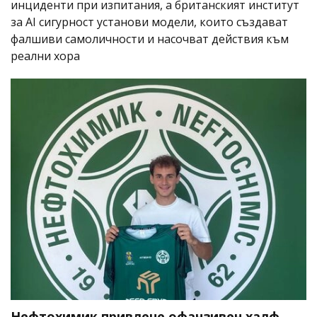
инциденти при изпитания, а британският институт
за AI сигурност установи модели, които създават
фалшиви самоличности и насочват действия към
реални хора
Нефтохимик привлече офанзивен халф