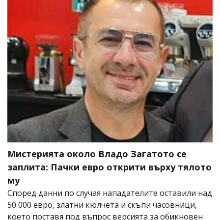
Мистерията около Владо Загатото се
заплита: Пачки евро открити върху тялото
му
Според данни по случая нападателите оставили над
50 000 евро, златни кюлчета и скъпи часовници,
което поставя под въпрос версията за обикновен