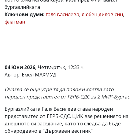
бургазлийката
Коментарите
под
Ключови думи:
галя василева
,
любен дилов син
,
статиите
флагман
се
въвеждат
от
читателите
и
редакцията
не
носи
04 Юни 2026
, Четвъртък, 12:33 ч.
отговорност
за
Автор: Емел МАХМУД
тях!
Ако
Очаква се още утре тя да положи клетва като
откриете
обиден
народен представител от ГЕРБ-СДС за 2 МИР-Бургас
за
вас
Бургазлийката Галя Василева става народен
коментар,
представител от ГЕРБ-СДС. ЦИК взе решението на
моля
сигнализирайте
днешното си заседание, като то следва да бъде
ни!
обнародвано в "Държавен вестник".