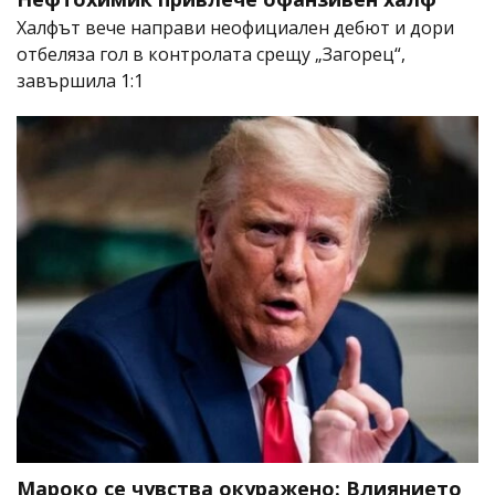
Халфът вече направи неофициален дебют и дори
отбеляза гол в контролата срещу „Загорец“,
завършила 1:1
Мароко се чувства окуражено: Влиянието