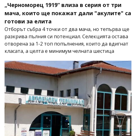
„Черноморец 1919“ влиза в серия от три
мача, които ще покажат дали "акулите" са
готови за елита
Отборът събра 4 точки от два мача, но тепърва ще
разкрива пълния си потенциал. Селекцията остава
отворена за 1-2 топ попълнения, които да вдигнат
класата, а целта е минимум челната шестица