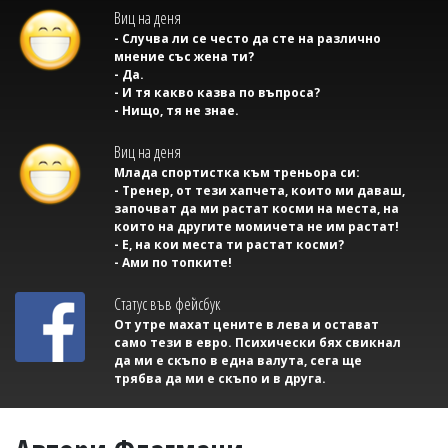
Виц на деня
- Случва ли се често да сте на различно
мнение със жена ти?
- Да.
- И тя какво казва по въпроса?
- Нищо, тя не знае.
Виц на деня
Млада спортистка към треньора си:
- Тренер, от тези хапчета, които ми даваш,
започват да ми растат косми на места, на
които на другите момичета не им растат!
- Е, на кои места ти растат косми?
- Ами по топките!
Статус във фейсбук
От утре махат цените в лева и остават
само тези в евро. Психически бях свикнал
да ми е скъпо в една валута, сега ще
трябва да ми е скъпо и в друга.