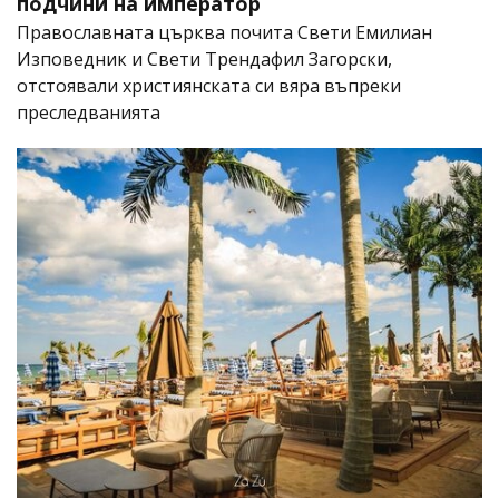
подчини на император
Православната църква почита Свети Емилиан
Изповедник и Свети Трендафил Загорски,
отстоявали християнската си вяра въпреки
преследванията