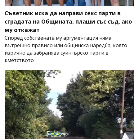
Съветник иска да направи секс парти в
сградата на Общината, плаши със съд, ако
му откажат
Според собствената му аргументация няма
вътрешно правило или общинска наредба, която
изрично да забранява суингърско парти в
кметството