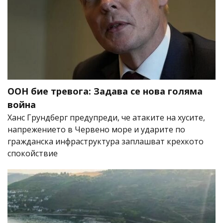
ООН бие тревога: Задава се нова голяма
война
Ханс Грундберг предупреди, че атаките на хусите,
напрежението в Червено море и ударите по
гражданска инфраструктура заплашват крехкото
спокойствие