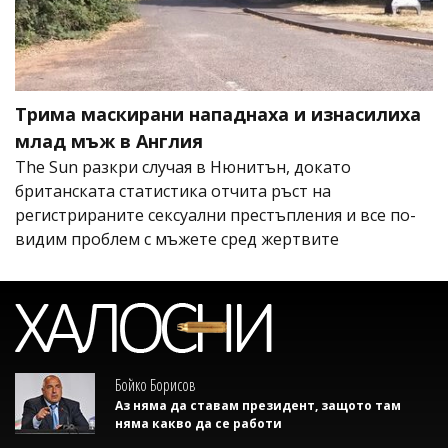
Трима маскирани нападнаха и изнасилиха
млад мъж в Англия
The Sun разкри случая в Нюнитън, докато
британската статистика отчита ръст на
регистрираните сексуални престъпления и все по-
видим проблем с мъжете сред жертвите
Бойко Борисов
Аз няма да ставам президент, защото там
няма какво да се работи