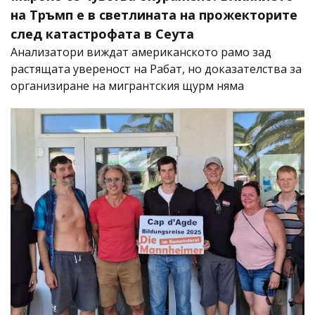
на Тръмп е в светлината на прожекторите
след катастрофата в Сеута
Анализатори виждат американското рамо зад
растящата увереност на Рабат, но доказателства за
организиране на мигрантския щурм няма