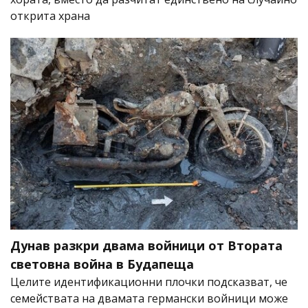
открита храна
Дунав разкри двама войници от Втората
световна война в Будапеща
Целите идентификационни плочки подсказват, че
семействата на двамата германски войници може