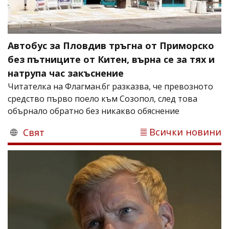
Автобус за Пловдив тръгна от Приморско
без пътниците от Китен, върна се за тях и
натрупа час закъснение
Читателка на Флагман.бг разказва, че превозното
средство първо поело към Созопол, след това
обърнало обратно без никакво обяснение
Всички новини
Свят