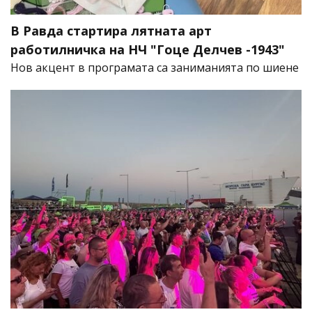
В Равда стартира лятната арт
работилничка на НЧ "Гоце Делчев -1943"
Нов акцент в програмата са заниманията по шиене