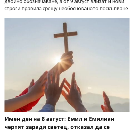
двойно обозначаване, а от 9 август влизат и нови
строги правила срещу необоснованото поскъпване
Имен ден на 8 август: Емил и Емилиан
черпят заради светец, отказал да се