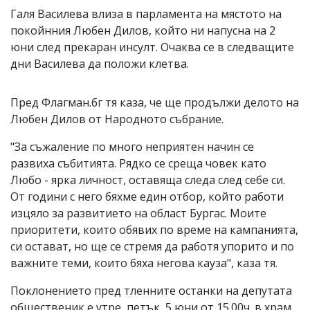
Галя Василева влиза в парламента на мястото на
покойнния Любен Дилов, който ни напусна на 2
юни след прекаран инсулт. Очаква се в следващите
дни Василева да положи клетва.
Пред Флагман.бг тя каза, че ще продължи делото на
Любен Дилов от Народното събрание.
"За съжаление по много неприятен начин се
развиха събитията. Рядко се среща човек като
Любо - ярка личност, оставяща следа след себе си.
От години с него бяхме един отбор, който работи
изцяло за развитието на област Бургас. Моите
приоритети, които обявих по време на кампанията,
си остават, но ще се стремя да работя упорито и по
важните теми, които бяха негова кауза", каза тя.
Поклонението пред тленните останки на депутата
общественик е утре, петък, 5 юни от 15.00ч. в храм