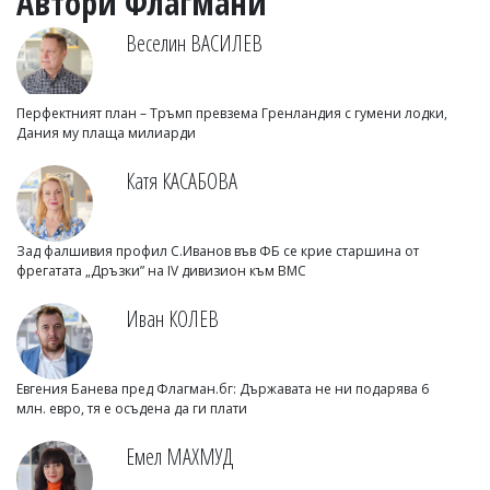
Автори Флагмани
Веселин ВАСИЛЕВ
Перфектният план – Тръмп превзема Гренландия с гумени лодки,
Дания му плаща милиарди
Катя КАСАБОВА
Зад фалшивия профил С.Иванов във ФБ се крие старшина от
фрегатата „Дръзки” на IV дивизион към ВМС
Иван КОЛЕВ
Евгения Банева пред Флагман.бг: Държавата не ни подарява 6
млн. евро, тя е осъдена да ги плати
Емел МАХМУД