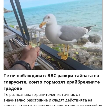
Те ни наблюдават: BBC разкри тайната на
гларусите, които тормозят крайбрежните
градове
Те разпознават хранителен източник от
значително разстояние и следят действията на
хората, вместо да разчитат единствено на случайно