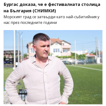
Бургас доказа, че е фестивалната столица
на България (СНИМКИ)
Морският град се затвърди като най-събитийния у
нас през последните години