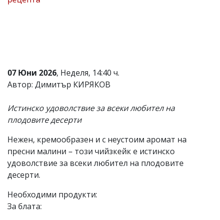
Коментарите
под
статиите
се
въвеждат
от
читателите
07 Юни 2026
, Неделя, 14:40 ч.
и
редакцията
Автор: Димитър КИРЯКОВ
не
носи
Истинско удоволствие за всеки любител на
отговорност
за
плодовите десерти
тях!
Ако
Нежен, кремообразен и с неустоим аромат на
откриете
пресни малини – този чийзкейк е истинско
обиден
за
удоволствие за всеки любител на плодовите
вас
десерти.
коментар,
моля
Необходими продукти:
сигнализирайте
За блата:
ни!