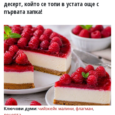
УКРАЙНА
десерт, който се топи в устата още с
СПОРТ
първата хапка!
РАЗСЛЕДВАНЕ
БИЗНЕС
ЮГ
Управители:
Веселин
Василев,
email:
v.vasilev@flagman.bg
Катя
Касабова,
еmail:
k.kassabova@flagman.bg
Главен
редактор:
Иван
Колев,
email:
Ключови думи:
чийзкейк малини
,
флагман
,
office@flagman.bg
рецепта