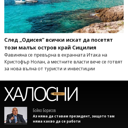
След „Одисея“ всички искат да посетят
този малък остров край Сицилия
Фавиняна се превърна в екранната Итака на
Кристофър Нолан, а местните власти вече се готвят
за нова вълна от туристи и инвестиции
Бойко Борисов
Аз няма да ставам президент, защото там
няма какво да се работи