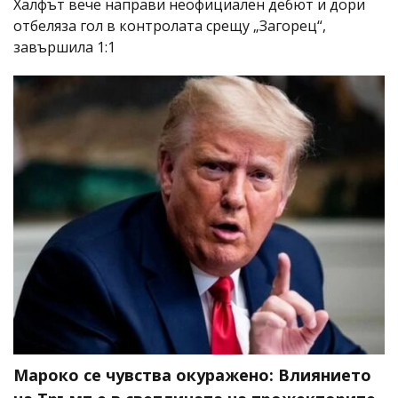
Халфът вече направи неофициален дебют и дори
отбеляза гол в контролата срещу „Загорец“,
завършила 1:1
Мароко се чувства окуражено: Влиянието