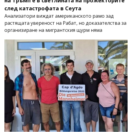
на Тръмп е в светлината на прожекторите
след катастрофата в Сеута
Анализатори виждат американското рамо зад
растящата увереност на Рабат, но доказателства за
организиране на мигрантския щурм няма