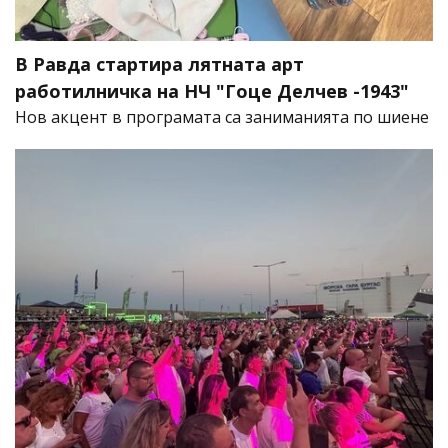
В Равда стартира лятната арт
работилничка на НЧ "Гоце Делчев -1943"
Нов акцент в програмата са заниманията по шиене