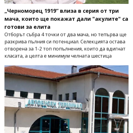
„Черноморец 1919“ влиза в серия от три
мача, които ще покажат дали "акулите" са
готови за елита
Отборът събра 4 точки от два мача, но тепърва ще
разкрива пълния си потенциал. Селекцията остава
отворена за 1-2 топ попълнения, които да вдигнат
класата, а целта е минимум челната шестица