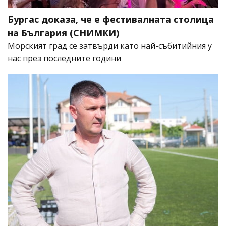
Бургас доказа, че е фестивалната столица
на България (СНИМКИ)
Морският град се затвърди като най-събитийния у
нас през последните години