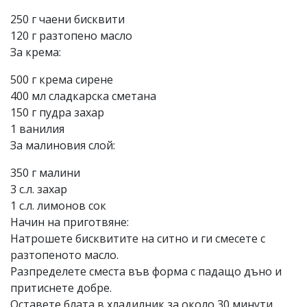
250 г чаени бисквити
120 г разтопено масло
За крема:
500 г крема сирене
400 мл сладкарска сметана
150 г пудра захар
1 ванилия
За малиновия слой:
350 г малини
3 с.л. захар
1 с.л. лимонов сок
Начин на приготвяне:
Натрошете бисквитите на ситно и ги смесете с
разтопеното масло.
Разпределете сместа във форма с падащо дъно и
притиснете добре.
Оставете блата в хладилник за около 30 минути.