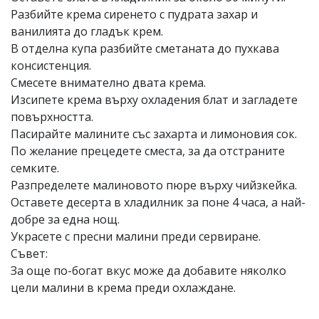
Разбийте крема сиренето с пудрата захар и
ванилията до гладък крем.
В отделна купа разбийте сметаната до пухкава
консистенция.
Смесете внимателно двата крема.
Изсипете крема върху охладения блат и загладете
повърхността.
Пасирайте малините със захарта и лимоновия сок.
По желание прецедете сместа, за да отстраните
семките.
Разпределете малиновото пюре върху чийзкейка.
Оставете десерта в хладилник за поне 4 часа, а най-
добре за една нощ.
Украсете с пресни малини преди сервиране.
Съвет:
За още по-богат вкус може да добавите няколко
цели малини в крема преди охлаждане.