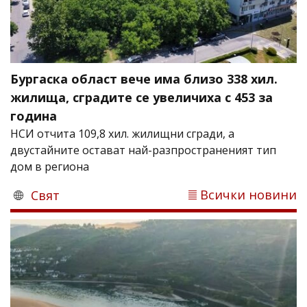
Бургаска област вече има близо 338 хил.
жилища, сградите се увеличиха с 453 за
година
НСИ отчита 109,8 хил. жилищни сгради, а
двустайните остават най-разпространеният тип
дом в региона
Всички новини
Свят