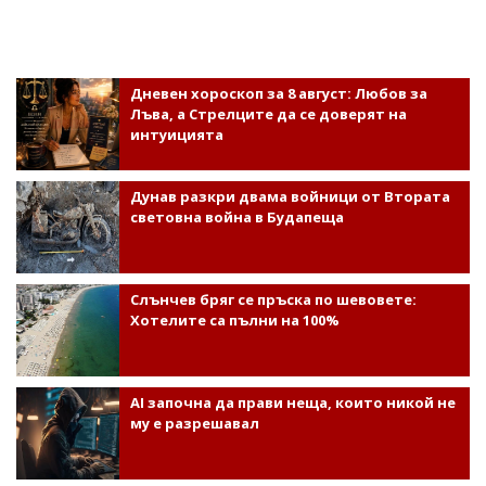
Дневен хороскоп за 8 август: Любов за
Лъва, а Стрелците да се доверят на
интуицията
Дунав разкри двама войници от Втората
световна война в Будапеща
Слънчев бряг се пръска по шевовете:
Хотелите са пълни на 100%
AI започна да прави неща, които никой не
му е разрешавал