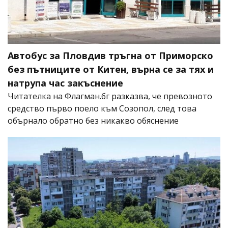
Автобус за Пловдив тръгна от Приморско
без пътниците от Китен, върна се за тях и
натрупа час закъснение
Читателка на Флагман.бг разказва, че превозното
средство първо поело към Созопол, след това
обърнало обратно без никакво обяснение