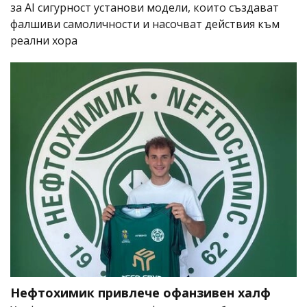
за AI сигурност установи модели, които създават
фалшиви самоличности и насочват действия към
реални хора
Нефтохимик привлече офанзивен халф