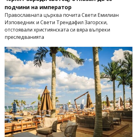
подчини на император
Православната църква почита Свети Емилиан
Изповедник и Свети Трендафил Загорски,
отстоявали християнската си вяра въпреки
преследванията