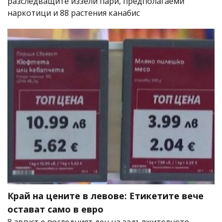
разследващите иззели пари, предполагаеми
наркотици и 88 растения канабис
Край на цените в левове: Етикетите вече
остават само в евро