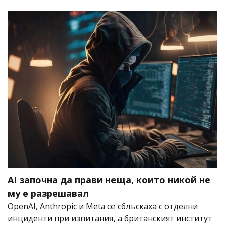
AI започна да прави неща, които никой не
му е разрешавал
OpenAI, Anthropic и Meta се сблъскаха с отделни
инциденти при изпитания, а британският институт