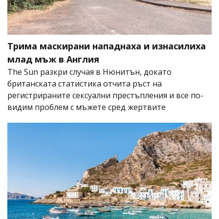
Трима маскирани нападнаха и изнасилиха
млад мъж в Англия
The Sun разкри случая в Нюнитън, докато
британската статистика отчита ръст на
регистрираните сексуални престъпления и все по-
видим проблем с мъжете сред жертвите