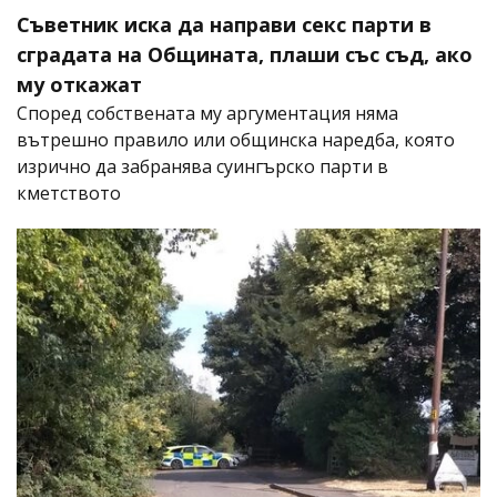
Съветник иска да направи секс парти в
сградата на Общината, плаши със съд, ако
му откажат
Според собствената му аргументация няма
вътрешно правило или общинска наредба, която
изрично да забранява суингърско парти в
кметството