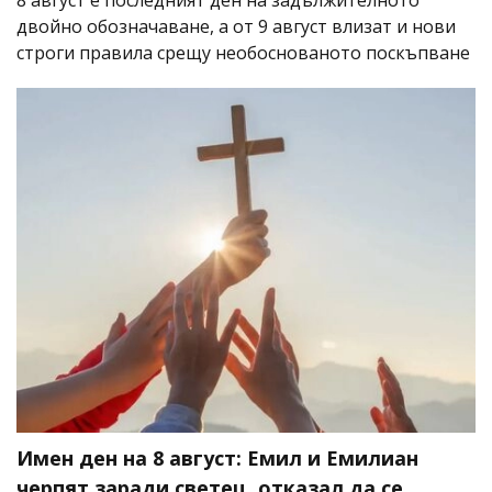
8 август е последният ден на задължителното
двойно обозначаване, а от 9 август влизат и нови
строги правила срещу необоснованото поскъпване
Имен ден на 8 август: Емил и Емилиан
черпят заради светец, отказал да се