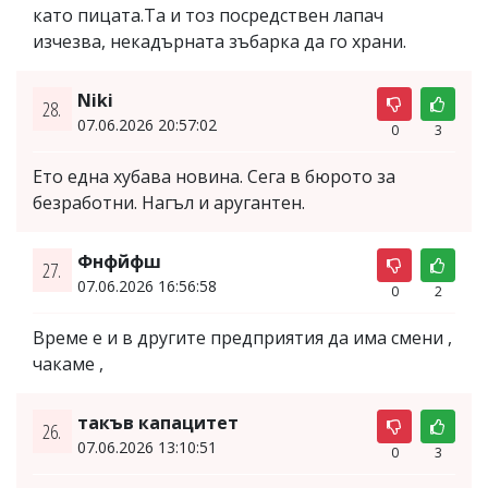
като пицата.Та и тоз посредствен лапач
изчезва, некадърната зъбарка да го храни.
Niki
28.
07.06.2026 20:57:02
0
3
Ето една хубава новина. Сега в бюрото за
безработни. Нагъл и аругантен.
Фнфйфш
27.
07.06.2026 16:56:58
0
2
Време е и в другите предприятия да има смени ,
чакаме ,
такъв капацитет
26.
07.06.2026 13:10:51
0
3