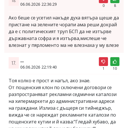
06.06.2026 22:36:29
0
8
Ако беше се усетил накъде духа вятъра щеше да
пристане на зелените чорапи ама реши докрай
да е с политическият труп БСП да не изтърве
държавната софра и я изтърва,мислеше че
влезнат у пярломенто ма не влезнаха у му влезе
...
17.
06.06.2026 22:19:40
1
10
Тоя колко е прост и нагъл, ако знае.
От пощенския клон по сключени договори се
разпространяват рекламни седмични каталози
на хипермаркети до административни адреси
на граждани. Излиза с дъщеря си тийнеджър,
вижда че се нареждат рекламните каталози по
пощенските кутии и й казва:"Гледай хубаво, да