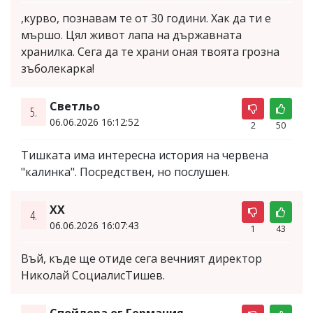
,курво, познавам те от 30 години. Хак да ти е
мършо. Цял живот лапа на държавната
хранилка. Сега да те храни оная твоята грозна
зъболекарка!
Светльо
5.
06.06.2026 16:12:52
2
50
Тишката има интересна история на червена
"калинка". Посредствен, но послушен.
XX
4.
06.06.2026 16:07:43
1
43
Въй, къде ще отиде сега вечният директор
Николай СоциалисТишев.
Спойлера ог Германия