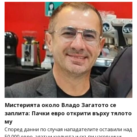
Мистерията около Владо Загатото се
заплита: Пачки евро открити върху тялото
му
Според данни по случая нападателите оставили над
50 000 евро, златни кюлчета и скъпи часовници,