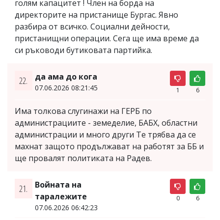
голям капацитет ! Член на борда на
директорите на пристанище Бургас. Явно
разбира от всичко. Социални дейности,
пристанищни операции. Сега ще има време да
си ръководи бутиковата партийка.
да ама до кога
22.
07.06.2026 08:21:45
1
6
Има толкова слугинажи на ГЕРБ по
администрациите - земеделие, БАБХ, областни
администрации и много други Те трябва да се
махнат защото продължават на работят за ББ и
ще провалят политиката на Радев.
Войната на
21.
таралежите
0
6
07.06.2026 06:42:23