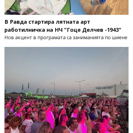
В Равда стартира лятната арт
работилничка на НЧ "Гоце Делчев -1943"
Нов акцент в програмата са заниманията по шиене