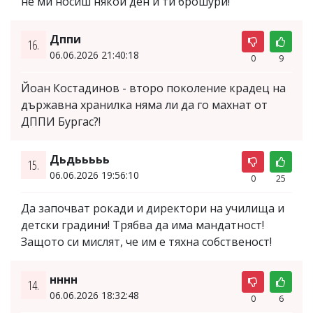
не ми носиш някой ден и ти брошури!"
Дппи
16.
06.06.2026 21:40:18
0
9
Йоан Костадинов - второ поколение крадец на
държавна хранилка няма ли да го махнат от
ДППИ Бургас?!
Дьдььььь
15.
06.06.2026 19:56:10
0
25
Да започват рокади и директори на училища и
детски градини! Трябва да има мандатност!
Защото си мислят, че им е тяхна собственост!
нннн
14.
06.06.2026 18:32:48
0
6