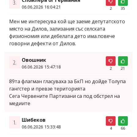
3.
06.06.2026 16:04:21
2
35
Мен ме интересува кой ще заеме депутатското
място на Дилов, зализания със селската
физиономия или дебелата дето има.повече
говорни дефекти от Дилов.
Овошник
2.
06.06.2026 15:47:18
2
21
89та флагман гласуваха за БкП но дойде Толупа
гангстер и превзе територията
Сега Червените Партизани са под обстрел на
медиите
Шибеков
1.
06.06.2026 15:33:48
4
66