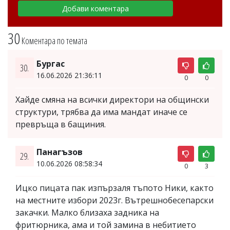
30
Коментара по темата
Бургас
30.
16.06.2026 21:36:11
0
0
Хайде смяна на всички директори на общински
структури, трябва да има мандат иначе се
превръща в бащиния.
Панагъзов
29.
10.06.2026 08:58:34
0
3
Ицко пицата пак изпързаля тъпото Ники, както
на местните избори 2023г. Вътрешнобесепарски
закачки. Малко близаха задника на
фритюрника, ама и той замина в небитието