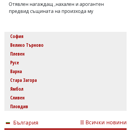
Отявлен нагаждащ ,нахален и арогантен
предвид същината на произхода му
София
Велико Търново
Плевен
Русе
Варна
Стара Загора
Ямбол
Сливен
Пловдив
Всички новини
България