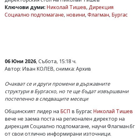
Ключови думи:
Николай Тишев
,
Дирекция
Коментарите
под
Социално подпомагане
,
новини
,
Флагман
,
Бургас
статиите
се
въвеждат
от
читателите
и
редакцията
не
06 Юни 2026
, Събота, 15:18 ч.
носи
Автор: Иван КОЛЕВ, снимка: Архив
отговорност
за
тях!
Очакват се и други промени в държавните
Ако
структури в Бургаско, но те ще бъдат извършвани
откриете
обиден
постепенно в следващите месеци
за
вас
Общинският лидер на
БСП
в Бургас
Николай Тишев
коментар,
вече не заема поста на регионален директор на
моля
сигнализирайте
дирекция Социално подпомагане, научи Флагман.бг
ни!
от свои отлично информирани източници.