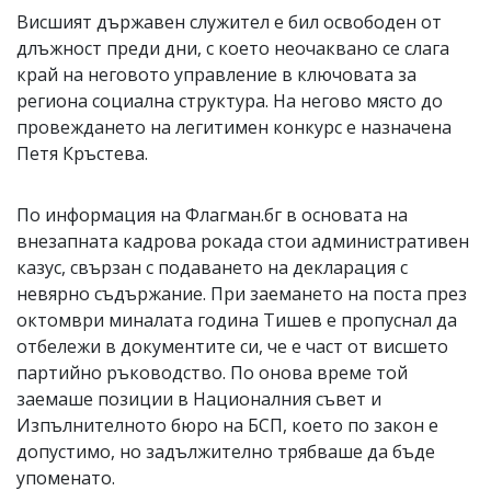
Висшият държавен служител е бил освободен от
длъжност преди дни, с което неочаквано се слага
край на неговото управление в ключовата за
региона социална структура. На негово място до
провеждането на легитимен конкурс е назначена
Петя Кръстева.
По информация на Флагман.бг в основата на
внезапната кадрова рокада стои административен
казус, свързан с подаването на декларация с
невярно съдържание. При заемането на поста през
октомври миналата година Тишев е пропуснал да
отбележи в документите си, че е част от висшето
партийно ръководство. По онова време той
заемаше позиции в Националния съвет и
Изпълнителното бюро на БСП, което по закон е
допустимо, но задължително трябваше да бъде
упоменато.