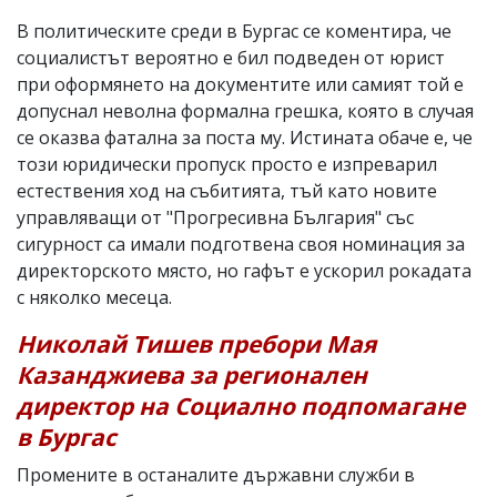
В политическите среди в Бургас се коментира, че
социалистът вероятно е бил подведен от юрист
при оформянето на документите или самият той е
допуснал неволна формална грешка, която в случая
се оказва фатална за поста му. Истината обаче е, че
този юридически пропуск просто е изпреварил
естествения ход на събитията, тъй като новите
управляващи от "Прогресивна България" със
сигурност са имали подготвена своя номинация за
директорското място, но гафът е ускорил рокадата
с няколко месеца.
Николай Тишев пребори Мая
Казанджиева за регионален
директор на Социално подпомагане
в Бургас
Промените в останалите държавни служби в