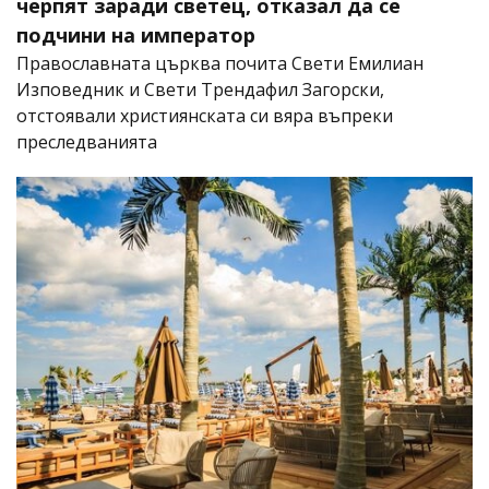
черпят заради светец, отказал да се
подчини на император
Православната църква почита Свети Емилиан
Изповедник и Свети Трендафил Загорски,
отстоявали християнската си вяра въпреки
преследванията