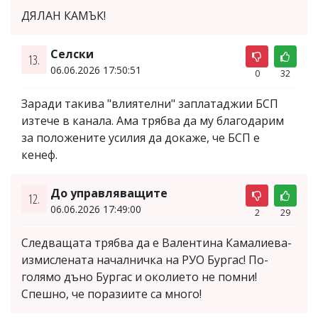
ДЯЛАН КАМЪК!
Селски
13.
06.06.2026 17:50:51
0
32
Заради такива "влиятелни" заплатаджии БСП
изтече в канала. Ама трябва да му благодарим
за положените усилия да докаже, че БСП е
кенеф.
До управляващите
12.
06.06.2026 17:49:00
2
29
Следващата трябва да е Валентина Камалиева-
измислената началничка на РУО Бургас! По-
голямо дъно Бургас и околието не помни!
Спешно, че поразиите са много!