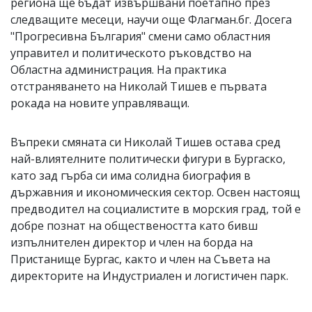
региона ще бъдат извършвани поетапно през
следващите месеци, научи още Флагман.бг. Досега
"Прогресивна България" смени само областния
управител и политическото ръковдство на
Областна администрация. На практика
отстраняването на Николай Тишев е първата
рокада на новите управляващи.
Въпреки смяната си Николай Тишев остава сред
най-влиятелните политически фигури в Бургаско,
като зад гърба си има солидна биография в
държавния и икономическия сектор. Освен настоящ
предводител на социалистите в морския град, той е
добре познат на обществеността като бивш
изпълнителен директор и член на борда на
Пристанище Бургас, както и член на Съвета на
директорите на Индустриален и логистичен парк.