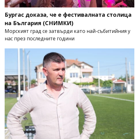
Бургас доказа, че е фестивалната столица
на България (СНИМКИ)
Морският град се затвърди като най-събитийния у
нас през последните години