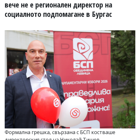
УКРАЙНА
вече не е регионален директор на
СПОРТ
социалното подпомагане в Бургас
РАЗСЛЕДВАНЕ
БИЗНЕС
ЮГ
Управители:
Веселин
Василев,
email:
v.vasilev@flagman.bg
Катя
Касабова,
еmail:
k.kassabova@flagman.bg
Главен
редактор:
Иван
Колев,
email:
Формална грешка, свързана с БСП костваше
office@flagman.bg
директорския стол на Николай Тишев