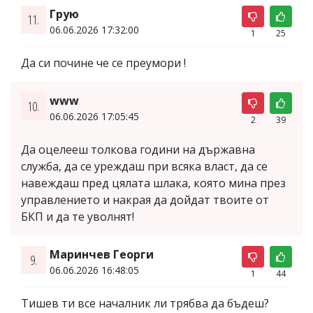
Грую
11.
06.06.2026 17:32:00
1
25
Да си почине че се преумори !
www
10.
06.06.2026 17:05:45
2
39
Да оцелееш толкова години на държавна
служба, да се уреждаш при всяка власт, да се
навеждаш пред цялата шлака, която мина през
управлението и накрая да дойдат твоите от
БКП и да те уволнят!
Маринчев Георги
9.
06.06.2026 16:48:05
1
44
Тишев ти все началник ли трябва да бъдеш?