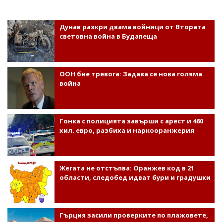
Дунав разкри двама войници от Втората
световна война в Будапеща
ООН бие тревога: Задава се нова голяма
война
Гонка с полицията завърши с арест и 460
хил. евро, разбиха и наркооранжерия
Жегата не отстъпва: Оранжев код в 21
области, следобед идват бури и градушки
Гърция засили проверките по плажовете,