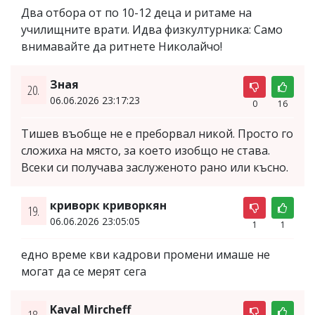
Два отбора от по 10-12 деца и ритаме на
училищните врати. Идва физкултурника: Само
внимавайте да ритнете Николайчо!
Зная
20.
06.06.2026 23:17:23
0
16
Тишев въобще не е преборвал никой. Просто го
сложиха на място, за което изобщо не става.
Всеки си получава заслуженото рано или късно.
криворк криворкян
19.
06.06.2026 23:05:05
1
1
едно време кви кадрови промени имаше не
могат да се мерят сега
Kaval Mircheff
18.