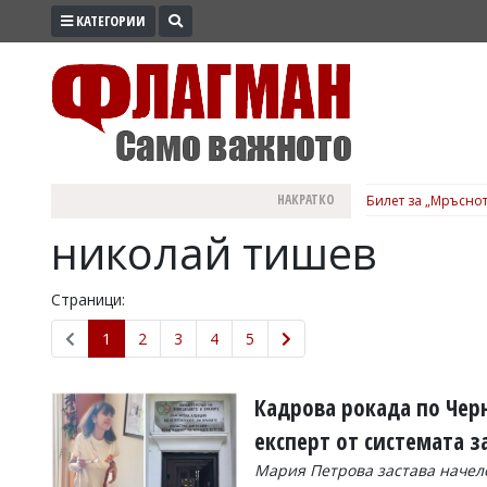
КАТЕГОРИИ
ПРОМО
ЗОНА
ИЗБОРИ
2026
ПРАКТИЧНО
НАКРАТКО
Билет за „Мръснот
КУЛТУРА
николай тишев
ЗДРАВЕ
ПОЛИТИКА
Страници:
ОБЩИНИ
1
2
3
4
5
ОБЩЕСТВО
ЛАЙФСТАЙЛ
Кадрова рокада по Чер
ВОЙНАТА
експерт от системата 
В
Мария Петрова застава начел