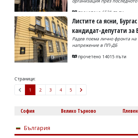
организация през последното
прочетено 6531 пъти
Листите са ясни, Бурга
кандидат-депутати за
Радев поема лично фронта на 
напрежение в ПП-ДБ
прочетено 14015 пъти
Страници:
1
2
3
4
5
София
Велико Търново
Плевен
България