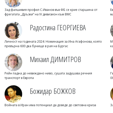
Зад фалшивия профил С.Иванов във ФБ се крие старшина от
Е
фрегатата „Дръзки” на IV дивизион към ВМС
м
Радостина ГЕОРГИЕВА
Личност на годината 2024: Номинация за Ина Агафонова, която
М
превърна 600 дка бунище в рая на Бургас
к
Михаил ДИМИТРОВ
Рейн падна до невиждано ниво, сушата задушава речния
Г
транспорт в Европа
0
Божидар БОЖКОВ
Войната в Иран има потенциал да доведе до световна криза
З