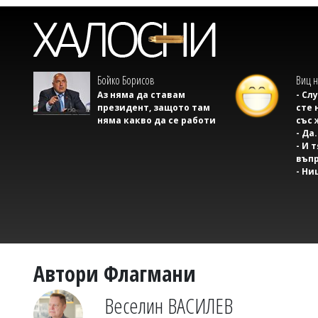
Бойко Борисов
Виц н
Аз няма да ставам
- Сл
президент, защото там
сте 
няма какво да се работи
със 
- Да.
- И 
въпр
- Ни
Автори Флагмани
Веселин ВАСИЛЕВ