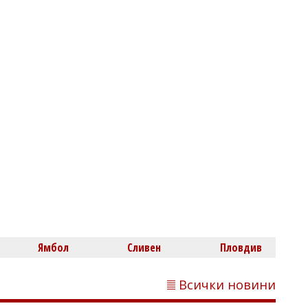
Нефтохимик привлече офанзивен
халф
Димитър КИРЯКОВ
Бургаска област вече има близо 338
хил. жилища, сградите се увеличиха с
453 за година
Ямбол
Сливен
Пловдив
Всички новини