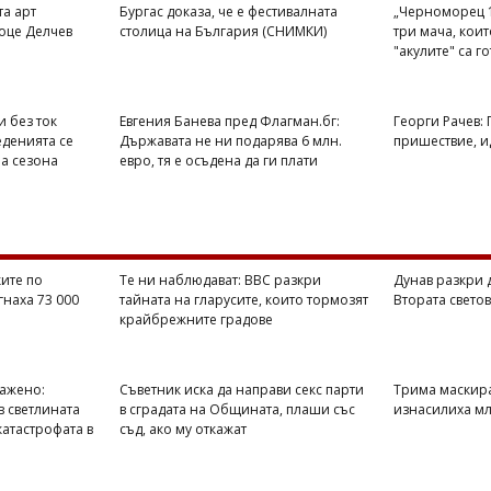
та арт
Бургас доказа, че е фестивалната
„Черноморец 1
оце Делчев
столица на България (СНИМКИ)
три мача, кои
"акулите" са г
и без ток
Евгения Банева пред Флагман.бг:
Георги Рачев:
еденията се
Държавата не ни подарява 6 млн.
пришествие, ид
на сезона
евро, тя е осъдена да ги плати
ите по
Те ни наблюдават: BBC разкри
Дунав разкри 
гнаха 73 000
тайната на гларусите, които тормозят
Втората свето
крайбрежните градове
ражено:
Съветник иска да направи секс парти
Трима маскир
в светлината
в сградата на Общината, плаши със
изнасилиха мл
катастрофата в
съд, ако му откажат