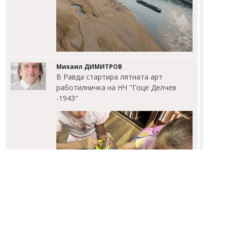
Михаил ДИМИТРОВ
В Равда стартира лятната арт
работилничка на НЧ "Гоце Делчев
-1943"