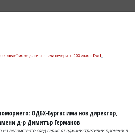
о копеле“ може да ви спечели вечеря за 200 евро в Dock 5, вижте подробн
номорието: ОДБХ-Бургас има нов директор,
замени д-р Димитър Германов
о на ведомството след серия от административни промени в