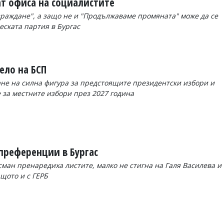
т офиса на социалистите
зраждане", а защо не и "Продължаваме промяната" може да се
еската партия в Бургас
ело на БСП
ане на силна фигура за предстоящите президентски избори и
 за местните избори през 2027 година
преференции в Бургас
ан пренаредиха листите, малко не стигна на Галя Василева и
щото и с ГЕРБ