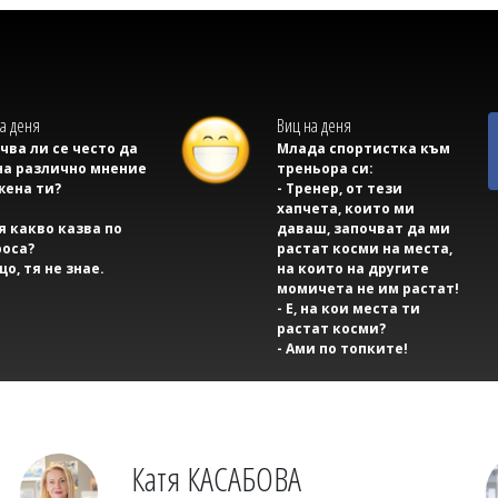
а деня
Виц на деня
учва ли се често да
Млада спортистка към
на различно мнение
треньора си:
жена ти?
- Тренер, от тези
хапчета, които ми
тя какво казва по
даваш, започват да ми
оса?
растат косми на места,
що, тя не знае.
на които на другите
момичета не им растат!
- Е, на кои места ти
растат косми?
- Ами по топките!
Катя КАСАБОВА