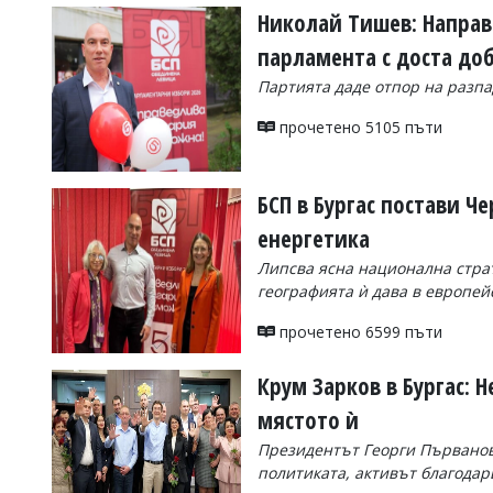
Николай Тишев: Направ
парламента с доста до
Партията даде отпор на разпа
прочетено 5105 пъти
БСП в Бургас постави Ч
енергетика
Липсва ясна национална страт
географията ѝ дава в европей
прочетено 6599 пъти
Крум Зарков в Бургас: Н
мястото ѝ
Президентът Георги Първанов 
политиката, активът благодар