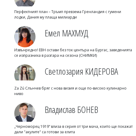
Перфектният план – Тръмп превзема Гренландия с гумени
лодки, Дания му плаща милиарди
Емел МАХМУД
Извънредно! ЕВН остави без ток центъра на Бургас, заведенията
се изпразниха в разгара на сезона (СНИМКИ)
Светлозария КИДЕРОВА
Za Zú Слънчев бряг с нова визия и още по-високо кулинарно
ниво
Владислав БОНЕВ
„Черноморец 1919“ влиза в серия от три мача, които ще покажат
дали "акулите" са готови за елита