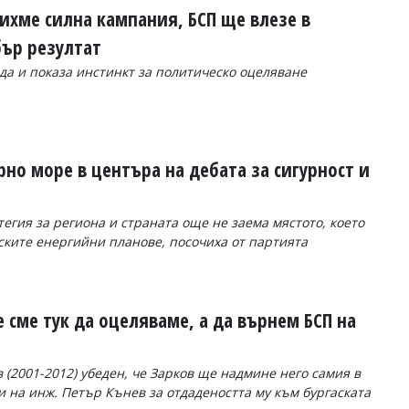
ихме силна кампания, БСП ще влезе в
бър резултат
да и показа инстинкт за политическо оцеляване
ерно море в центъра на дебата за сигурност и
егия за региона и страната още не заема мястото, което
ските енергийни планове, посочиха от партията
е сме тук да оцеляваме, а да върнем БСП на
(2001-2012) убеден, че Зарков ще надмине него самия в
и на инж. Петър Кънев за отдадеността му към бургаската