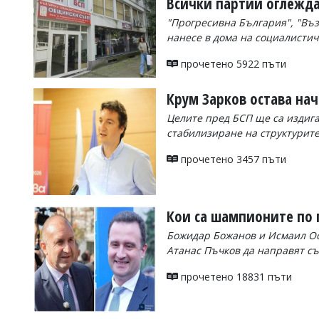
Всички партии оглежда
Коментарите
"Прогресивна България", "Въ
под
нанесе в дома на социалистич
статиите
се
прочетено 5922 пъти
въвеждат
от
читателите
Крум Зарков остава нач
и
Целите пред БСП ще са издиг
редакцията
не
стабилизиране на структурите
носи
отговорност
прочетено 3457 пъти
за
тях!
Ако
откриете
Кои са шампионите по 
обиден
за
Божидар Божанов и Исмаил Осм
вас
Атанас Пъчков да направят съ
коментар,
моля
прочетено 18831 пъти
сигнализирайте
ни!