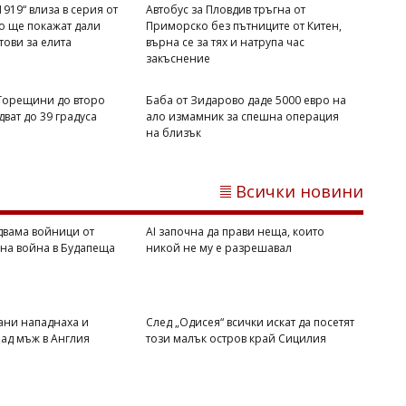
919“ влиза в серия от
Автобус за Пловдив тръгна от
то ще покажат дали
Приморско без пътниците от Китен,
отови за елита
върна се за тях и натрупа час
закъснение
 Горещини до второ
Баба от Зидарово даде 5000 евро на
ват до 39 градуса
ало измамник за спешна операция
Михаил ДИМИТРОВ
на близък
Мароко се чувства окуражено:
Влиянието на Тръмп е в светлината
на прожекторите след катастрофата в
Всички новини
Сеута
двама войници от
AI започна да прави неща, които
вна война в Будапеща
никой не му е разрешавал
ани нападнаха и
След „Одисея“ всички искат да посетят
ад мъж в Англия
този малък остров край Сицилия