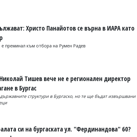
ължават: Христо Панайотов се върна в ИАРА като
р
 е преминал към отбора на Румен Радев
 Николай Тишев вече не е регионален директор
гане в Бургас
 държавните структури в Бургаско, но те ще бъдат извършвани
сеци
алата си на бургаската ул. "Фердинандова" 60?