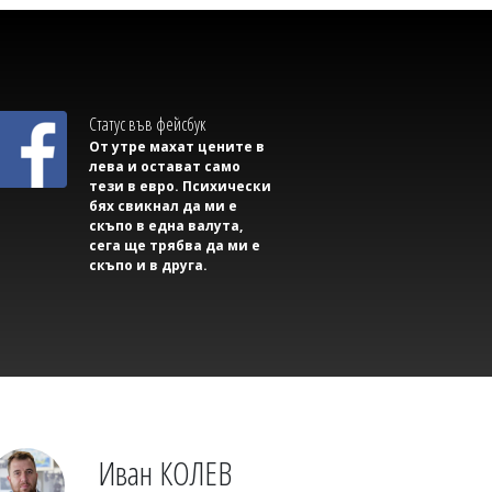
Михаил ДИМИТРОВ
Съветник иска да направи секс парти в
сградата на Общината, плаши със съд,
ако му откажат
Статус във фейсбук
От утре махат цените в
лева и остават само
тези в евро. Психически
бях свикнал да ми е
скъпо в една валута,
сега ще трябва да ми е
скъпо и в друга.
Михаил ДИМИТРОВ
Трима маскирани нападнаха и
изнасилиха млад мъж в Англия
Иван КОЛЕВ