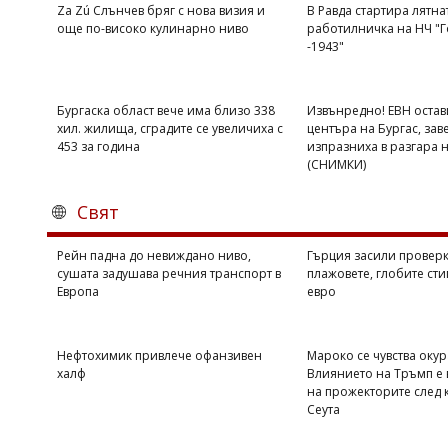
Za Zú Слънчев бряг с нова визия и
В Равда стартира лятна
още по-високо кулинарно ниво
работилничка на НЧ "Г
-1943"
Бургаска област вече има близо 338
Извънредно! ЕВН остав
хил. жилища, сградите се увеличиха с
центъра на Бургас, зав
453 за година
изпразниха в разгара 
(СНИМКИ)
Свят
Рейн падна до невиждано ниво,
Гърция засили проверк
сушата задушава речния транспорт в
плажовете, глобите сти
Европа
евро
Нефтохимик привлече офанзивен
Мароко се чувства оку
халф
Влиянието на Тръмп е 
на прожекторите след 
Сеута