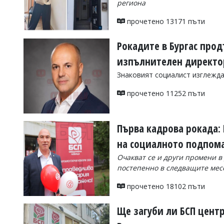
региона
УКРАЙНА
СПОРТ
прочетено 13171 пъти
РАЗСЛЕДВАНЕ
Рокадите в Бургас прод
БИЗНЕС
изпълнителен директо
ЮГ
Знаковият социалист изглежда
Управители:
прочетено 11252 пъти
Веселин
Василев,
email:
Първа кадрова рокада:
v.vasilev@flagman.bg
Катя
на социалното подпома
Касабова,
еmail:
k.kassabova@flagman.bg
Очакват се и други промени в
постепенно в следващите ме
Главен
редактор:
прочетено 18102 пъти
Иван
Колев,
email:
Ще загуби ли БСП центр
office@flagman.bg