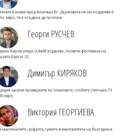
вгения Банева пред Флагман.бг: Държавата не ни подарява 6
лн. евро, тя е осъдена да ги плати
Георги РУСЧЕВ
арин Киров откри LUNAR в Царево, посвети фестивала на
аузата Бургас 32
Димитър КИРЯКОВ
Георги Рачев: Горещини до второ
Димитър КИРЯКОВ
пришествие, идват до 39 градуса
ърция засили проверките по плажовете, глобите стигнаха 73
00 евро
Виктория ГЕОРГИЕВА
а мантинелите, асфалта, гумите и манталитета на българина