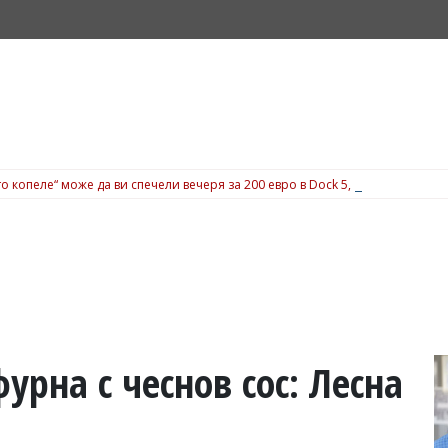
о копеле“ може да ви спечели вечеря за 200 евро в Dock 5, вижте подробн
урна с чеснов сос: Лесна