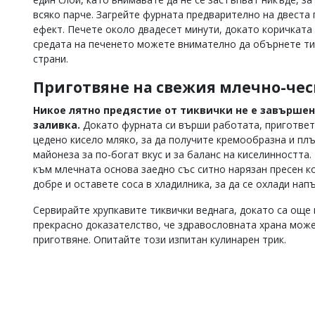
всяко парче. Загрейте фурната предварително на двеста 
ефект. Печете около двадесет минути, докато коричката 
средата на печенето можете внимателно да обърнете тик
страни.
Приготвяне на свежия млечно-чес
Никое лятно предястие от тиквички не е завършен
заливка.
Докато фурната си върши работата, пригответе
цедено кисело мляко, за да получите кремообразна и пл
майонеза за по-богат вкус и за баланс на киселинността
към млечната основа заедно със ситно нарязан пресен к
добре и оставете соса в хладилника, за да се охлади нап
Сервирайте хрупкавите тиквички веднага, докато са още 
прекрасно доказателство, че здравословната храна може
приготвяне. Опитайте този изпитан кулинарен трик.