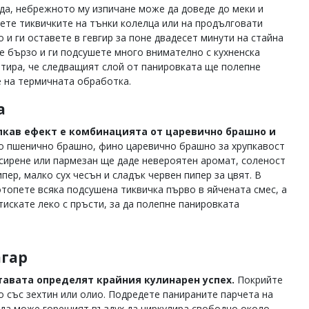
да, небрежното му изпичане може да доведе до меки и
жете тиквичките на тънки колелца или на продълговати
 и ги оставете в гевгир за поне двадесет минути на стайна
те бързо и ги подсушете много внимателно с кухненска
нтира, че следващият слой от панировката ще полепне
е на термичната обработка.
а
пкав ефект е комбинацията от царевично брашно и
о пшенично брашно, фино царевично брашно за хрупкавост
сирене или пармезан ще даде невероятен аромат, соленост
ипер, малко сух чесън и сладък червен пипер за цвят. В
отопете всяка подсушена тиквичка първо в яйчената смес, а
тискате леко с пръсти, за да полепне панировката
агар
авата определят крайния кулинарен успех.
Покрийте
о със зехтин или олио. Подредете панираните парчета на
а да може горещият въздух да циркулира свободно около