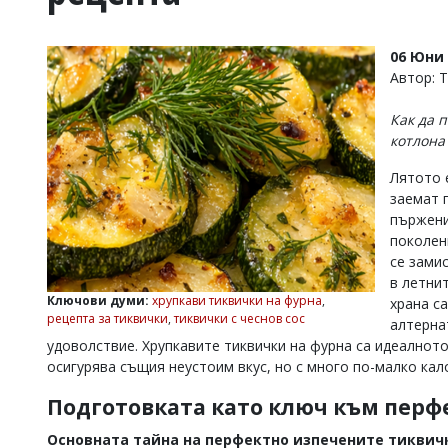
УКРАЙНА
СПОРТ
06 Юни 
РАЗСЛЕДВАНЕ
Автор: 
БИЗНЕС
Как да 
ЮГ
котлона
Лятото 
Управители:
заемат 
Веселин
Василев,
пържени
email:
поколен
v.vasilev@flagman.bg
се зами
Катя
в летни
Касабова,
Ключови думи:
хрупкави тиквички на фурна
,
храна с
еmail:
k.kassabova@flagman.bg
рецепта за тиквички
,
тиквички с чеснов сос
алтерна
Главен
удоволствие. Хрупкавите тиквички на фурна са идеалното
редактор:
осигурява същия неустоим вкус, но с много по-малко кал
Иван
Колев,
Подготовката като ключ към перф
email:
office@flagman.bg
Основната тайна на перфектно изпечените тиквичк