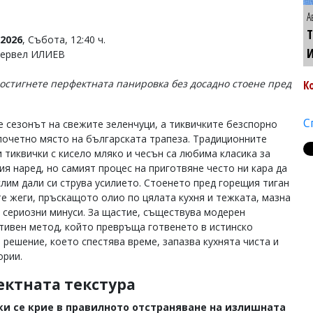
А
Т
2026
, Събота, 12:40 ч.
Тервел ИЛИЕВ
постигнете перфектната панировка без досадно стоене пред
К
С
е сезонът на свежите зеленчуци, а тиквичките безспорно
почетно място на българската трапеза. Традиционните
 тиквички с кисело мляко и чесън са любима класика за
ия наред, но самият процес на приготвяне често ни кара да
слим дали си струва усилието. Стоенето пред горещия тиган
те жеги, пръскащото олио по цялата кухня и тежката, мазна
а сериозни минуси. За щастие, съществува модерен
тивен метод, който превръща готвенето в истинско
 решение, което спестява време, запазва кухнята чиста и
ории.
ектната текстура
и се крие в правилното отстраняване на излишната