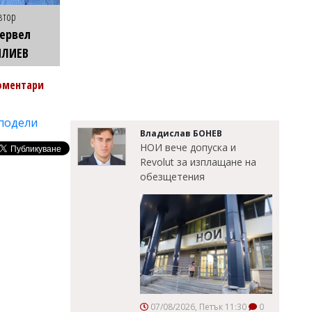
втор
ервел
ИЛИЕВ
оментари
подели
Владислав БОНЕВ
НОИ вече допуска и
Revolut за изплащане на
обезщетения
07/08/2026, Петък 11:30
0