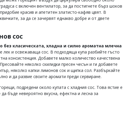
градуса с включен вентилатор, за да постигнете бърз шоков
придобие красив и апетитен златисто-кафяв цвят. В
вичките, за да се зачервят еднакво добре и от двете
нов сос
о без класическата, хладна и силно ароматна млечна
 лек и освежаваща сос. В подходяща купа разбийте гъсто
ътна консистенция. Добавете малко количество качествена
. Пресовайте няколко скилидки пресен чесън и ги добавете
опър, няколко капки лимонов сок и щипка сол. Разбъркайте
ълно и да развие своите аромати преди сервиране.
горещи, подредени около купата с хладния сос. Това ястие е
 да бъде невероятно вкусна, ефектна и лесна за