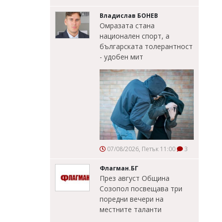
Владислав БОНЕВ
Омразата стана
национален спорт, а
българската толерантност
- удобен мит
07/08/2026, Петък 11:00
3
Флагман.БГ
През август Община
Созопол посвещава три
поредни вечери на
местните таланти