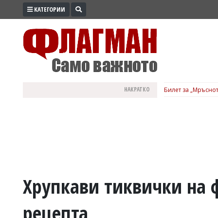
КАТЕГОРИИ
ПРОМО
ЗОНА
ИЗБОРИ
2026
ПРАКТИЧНО
НАКРАТКО
Билет за „Мръснот
КУЛТУРА
ЗДРАВЕ
ПОЛИТИКА
ОБЩИНИ
ОБЩЕСТВО
ЛАЙФСТАЙЛ
Хрупкави тиквички на ф
ВОЙНАТА
рецепта
В