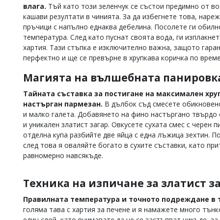
влага.
Тъй като този зеленчук се състои предимно от во
Коментарите
кашави резултати в чинията. За да избегнете това, наре
под
пръчици с напълно еднаква дебелина. Посолете ги обилно
статиите
температура. След като пуснат своята вода, ги изплакне
се
въвеждат
хартия. Тази стъпка е изключително важна, защото гара
от
перфектно и ще се превърне в хрупкава коричка по врем
читателите
и
Магията на вълшебната панировк
редакцията
не
Тайната съставка за постигане на максимален хру
носи
настърган пармезан.
В дълбок съд смесете обикновен
отговорност
и малко галета. Добавянето на фино настъргано твърдо 
за
и уникален златист загар. Овкусете сухата смес с черен п
тях!
Ако
отделна купа разбийте две яйца с една лъжица зехтин. П
откриете
след това я оваляйте богато в сухите съставки, като при
обиден
равномерно навсякъде.
за
вас
коментар,
Техника на изпичане за златист з
моля
сигнализирайте
Правилната температура и точното подреждане в т
ни!
голяма тава с хартия за печене и я намажете много тънк
един слой, като внимавате да не се застъпват никъде, з