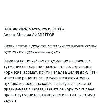
Коментарите
под
статиите
се
въвеждат
от
04 Юни 2026
, Четвъртък, 10:00 ч.
читателите
Автор: Михаил ДИМИТРОВ
и
редакцията
не
Тази изпитана рецепта се получава изключително
носи
пухкава и е идеална за закуска
отговорност
за
тях!
Няма нищо по-хубаво от домашно изпечен вит
Ако
тутманик със сирене – мек отвътре, с хрупкава
откриете
коричка и аромат, който изпълва целия дом. Тази
обиден
за
изпитана рецепта се получава изключително
вас
пухкава и е идеална както за закуска, така и за
коментар,
празничната трапеза. Навитите кори със сирене
моля
сигнализирайте
правят тутманика красив, апетитен и неустоимо
ни!
вкусен.