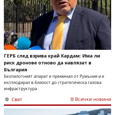
ГЕРБ след взрива край Кардам: Има ли
риск дронове отново да навлязат в
България
Безпилотният апарат е преминал от Румъния и е
експлодирал в близост до стратегическа газова
инфраструктура
Всички новини
Свят