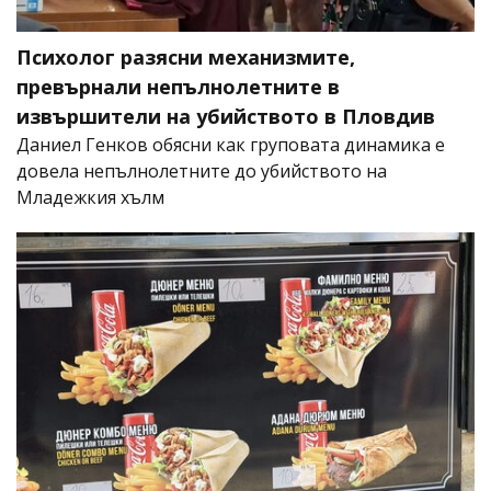
Психолог разясни механизмите,
превърнали непълнолетните в
извършители на убийството в Пловдив
Даниел Генков обясни как груповата динамика е
довела непълнолетните до убийството на
Младежкия хълм