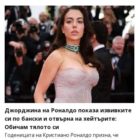
Джорджина на Роналдо показа извивките
си по бански и отвърна на хейтърите:
Обичам тялото си
Годеницата на Кристиано Роналдо призна, че