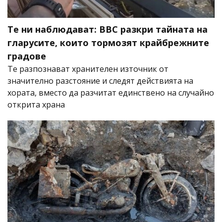
Те ни наблюдават: BBC разкри тайната на
гларусите, които тормозят крайбрежните
градове
Те разпознават хранителен източник от
значително разстояние и следят действията на
хората, вместо да разчитат единствено на случайно
открита храна