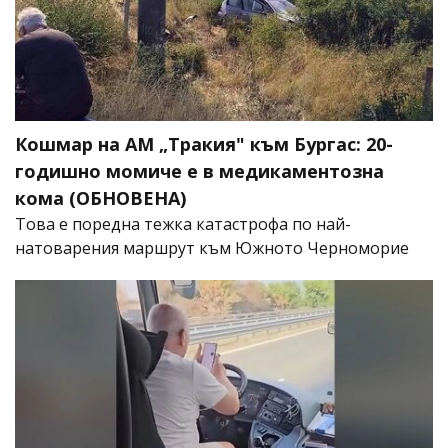
Кошмар на АМ „Тракия" към Бургас: 20-
годишно момиче е в медикаментозна
кома (ОБНОВЕНА)
Това е поредна тежка катастрофа по най-
натоварения маршрут към Южното Черноморие