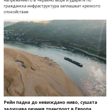
гражданска инфраструктура заплашват крехкото
спокойствие
Рейн падна до невиждано ниво, сушата
задушава речния транспорт в Европа