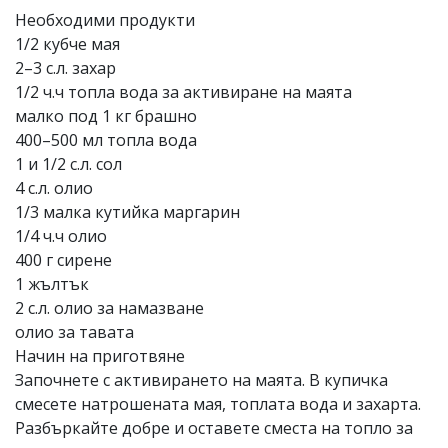
Необходими продукти
1/2 кубче мая
2–3 с.л. захар
1/2 ч.ч топла вода за активиране на маята
малко под 1 кг брашно
400–500 мл топла вода
1 и 1/2 с.л. сол
4 с.л. олио
1/3 малка кутийка маргарин
1/4 ч.ч олио
400 г сирене
1 жълтък
2 с.л. олио за намазване
олио за тавата
Начин на приготвяне
Започнете с активирането на маята. В купичка
смесете натрошената мая, топлата вода и захарта.
Разбъркайте добре и оставете сместа на топло за