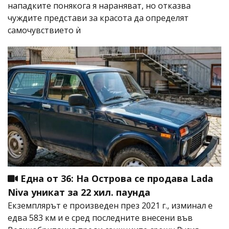
нападките понякога я нараняват, но отказва
чуждите представи за красота да определят
самочувствието ѝ
Една от 36: На Острова се продава Lada
Niva уникат за 22 хил. паунда
Екземплярът е произведен през 2021 г., изминал е
едва 583 км и е сред последните внесени във