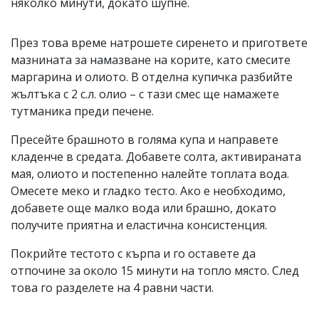
няколко минути, докато шупне.
През това време натрошете сиренето и пригответе
мазнината за намазване на корите, като смесите
маргарина и олиото. В отделна купичка разбийте
жълтъка с 2 с.л. олио – с тази смес ще намажете
тутманика преди печене.
Пресейте брашното в голяма купа и направете
кладенче в средата. Добавете солта, активираната
мая, олиото и постепенно налейте топлата вода.
Омесете меко и гладко тесто. Ако е необходимо,
добавете още малко вода или брашно, докато
получите приятна и еластична консистенция.
Покрийте тестото с кърпа и го оставете да
отпочине за около 15 минути на топло място. След
това го разделете на 4 равни части.