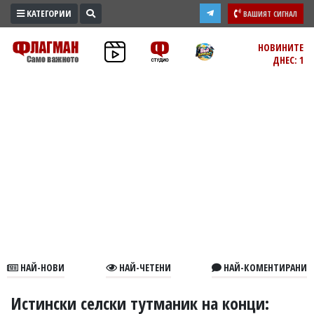
КАТЕГОРИИ
ВАШИЯТ СИГНАЛ
ПРОМО
НОВИНИТЕ
ДНЕС: 1
ЗОНА
ИЗБОРИ
2026
ПРАКТИЧНО
КУЛТУРА
ЗДРАВЕ
ПОЛИТИКА
ОБЩИНИ
ОБЩЕСТВО
ЛАЙФСТАЙЛ
НАЙ-НОВИ
НАЙ-ЧЕТЕНИ
НАЙ-КОМЕНТИРАНИ
ВОЙНАТА
В
Истински селски тутманик на конци: