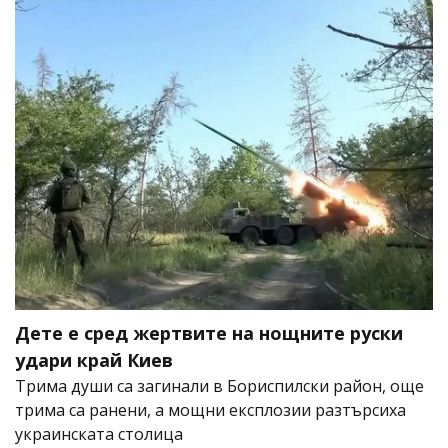
Дете е сред жертвите на нощните руски
удари край Киев
Трима души са загинали в Бориспилски район, още
трима са ранени, а мощни експлозии разтърсиха
украинската столица