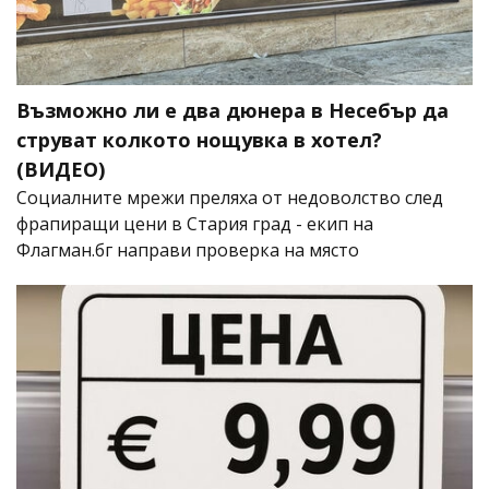
Възможно ли е два дюнера в Несебър да
струват колкото нощувка в хотел?
(ВИДЕО)
Социалните мрежи преляха от недоволство след
фрапиращи цени в Стария град - екип на
Флагман.бг направи проверка на място