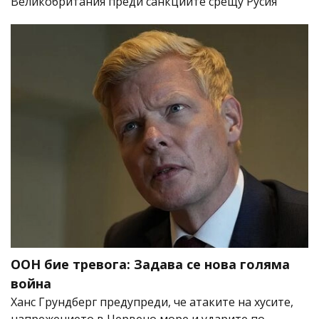
Великобритания преди санкциите срещу Русия
ООН бие тревога: Задава се нова голяма
война
Ханс Грундберг предупреди, че атаките на хусите,
напрежението в Червено море и ударите по