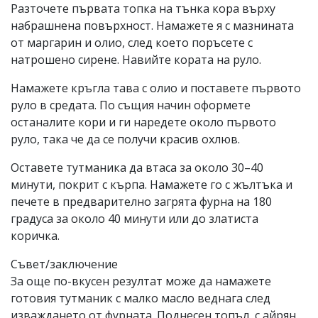
Разточете първата топка на тънка кора върху
набрашнена повърхност. Намажете я с мазнината
от маргарин и олио, след което поръсете с
натрошено сирене. Навийте кората на руло.
Намажете кръгла тава с олио и поставете първото
руло в средата. По същия начин оформете
останалите кори и ги наредете около първото
руло, така че да се получи красив охлюв.
Оставете тутманика да втаса за около 30–40
минути, покрит с кърпа. Намажете го с жълтъка и
печете в предварително загрята фурна на 180
градуса за около 40 минути или до златиста
коричка.
Съвет/заключение
За още по-вкусен резултат може да намажете
готовия тутманик с малко масло веднага след
изваждането от фурната. Поднесен топъл, с айрян