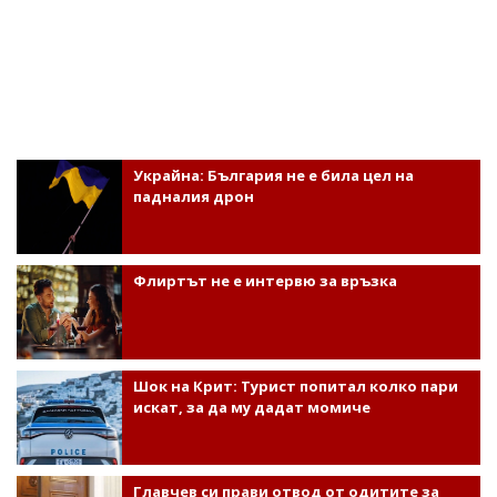
Украйна: България не е била цел на
падналия дрон
Флиртът не е интервю за връзка
Шок на Крит: Турист попитал колко пари
искат, за да му дадат момиче
Главчев си прави отвод от одитите за