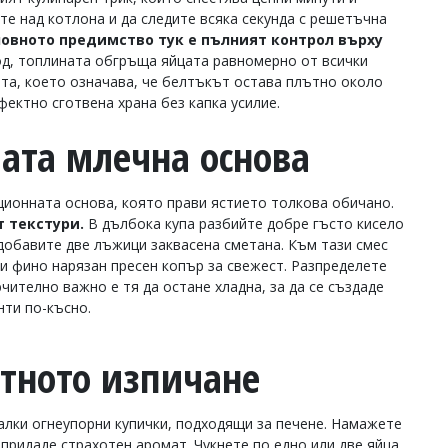
те над котлона и да следите всяка секунда с решетъчна
овното предимство тук е пълният контрол върху
д, топлината обгръща яйцата равномерно от всички
ата, което означава, че белтъкът остава плътно около
ектно сготвена храна без капка усилие.
мата млечна основа
иционната основа, която прави ястието толкова обичано.
т текстури.
В дълбока купа разбийте добре гъсто кисело
 добавите две лъжици заквасена сметана. Към тази смес
 и фино нарязан пресен копър за свежест. Разпределете
чително важно е тя да остане хладна, за да се създаде
нти по-късно.
ктното изпичане
малки огнеупорни купички, подходящи за печене. Намажете
придаде страхотен аромат. Чукнете по едно или две яйца