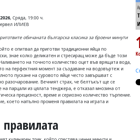
А
Т
2026
, Сряда, 19:00 ч.
Тервел ИЛИЕВ
приготвите обичаната българска класика за броени минути
който е опитвал да приготви традиционни яйца по
К
ски, знае колко деликатен и стресиращ може да бъде този
 Наливането на точното количество оцет във врящата вода,
то на перфектния момент за създаване на водовъртеж и
С
лното пускане на суровото яйце често завършват с
но разочарование. Вечният страх, че белтъкът ще се
е на парцали из цялата тенджера, е отказал мнозина от
гическа прецизност, време и сериозно количество търпение.
ие, което напълно променя правилата на играта и
 правилата
ият кулинарен трик, който спестява ценни минути и