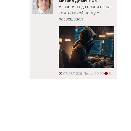
Михаил ДИМИТРОВ
AI започна да прави неща,
които никой не му е
разрешавал
07/08/2026, Петък 20:00
3