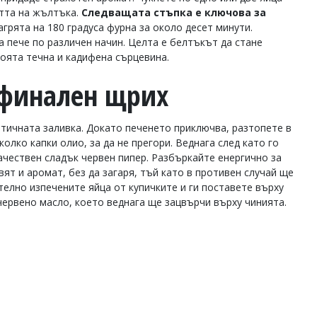
стта на жълтъка.
Следващата стъпка е ключова за
грята на 180 градуса фурна за около десет минути.
 пече по различен начин. Целта е белтъкът да стане
воята течна и кадифена сърцевина.
 финален щрих
тичната заливка. Докато печенето приключва, разтопете в
олко капки олио, за да не прегори. Веднага след като го
ачествен сладък червен пипер. Разбъркайте енергично за
ят и аромат, без да загаря, тъй като в противен случай ще
елно изпечените яйца от купичките и ги поставете върху
ервено масло, което веднага ще зацвърчи върху чинията.