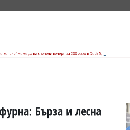
о копеле“ може да ви спечели вечеря за 200 евро в Dock 5, вижте подробн
фурна: Бърза и лесна