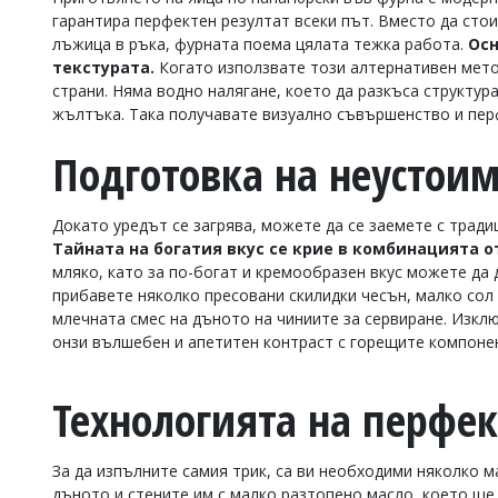
гарантира перфектен резултат всеки път. Вместо да стои
Коментарите
лъжица в ръка, фурната поема цялата тежка работа.
Осн
под
статиите
текстурата.
Когато използвате този алтернативен мето
се
страни. Няма водно налягане, което да разкъса структур
въвеждат
жълтъка. Така получавате визуално съвършенство и перф
от
читателите
Подготовка на неустои
и
редакцията
не
носи
Докато уредът се загрява, можете да се заемете с трад
отговорност
Тайната на богатия вкус се крие в комбинацията о
за
мляко, като за по-богат и кремообразен вкус можете да
тях!
прибавете няколко пресовани скилидки чесън, малко сол
Ако
млечната смес на дъното на чиниите за сервиране. Изклю
откриете
онзи вълшебен и апетитен контраст с горещите компоне
обиден
за
вас
Технологията на перфе
коментар,
моля
сигнализирайте
ни!
За да изпълните самия трик, са ви необходими няколко 
дъното и стените им с малко разтопено масло, което ще 