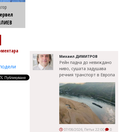
втор
ервел
ИЛИЕВ
1
оментара
Михаил ДИМИТРОВ
Рейн падна до невиждано
подели
ниво, сушата задушава
речния транспорт в Европа
07/08/2026, Петък 22:00
0