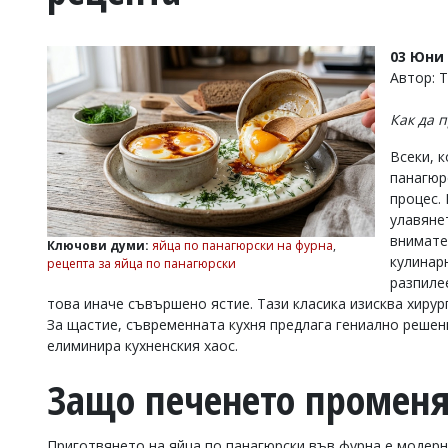
УКРАЙНА
СПОРТ
03 Юни 
РАЗСЛЕДВАНЕ
Автор: 
БИЗНЕС
Как да 
ЮГ
Всеки, 
панагюр
Управители:
процес.
Веселин
Василев,
улавяне
email:
внимате
Ключови думи:
яйца по панагюрски на фурна
,
v.vasilev@flagman.bg
кулинар
рецепта за яйца по панагюрски
Катя
разпиле
Касабова,
това иначе съвършено ястие. Тази класика изисква хирур
еmail:
k.kassabova@flagman.bg
За щастие, съвременната кухня предлага гениално решен
Главен
елиминира кухненския хаос.
редактор:
Иван
Защо печенето променя
Колев,
email:
office@flagman.bg
Приготвянето на яйца по панагюрски във фурна е модерн