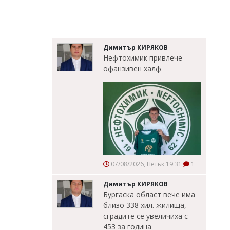
Димитър КИРЯКОВ
Нефтохимик привлече
офанзивен халф
07/08/2026, Петък 19:31
1
Димитър КИРЯКОВ
Бургаска област вече има
близо 338 хил. жилища,
сградите се увеличиха с
453 за година