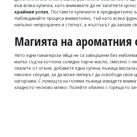
във всяка купичка, като внимавате да не засегнете цело
крайния успех.
Поставете купичките в предварително за
Наблюдавайте процеса внимателно, тъй като всяка фурна
напълно непрозрачен и стегнат, а жълтъкът да запази с
Магията на ароматния
Нито едни панагюрски яйца не са завършени без емблема
малък съд на котлона солидно парче масло, смесено с няк
свалите от огъня, добавете една супена лъжица високок
няколко секунди, за да може пиперът да освободи своя цв
нагорчава. С помощта на голяма лъжица извадете внимат
хладното чесново мляко. Полейте обилно с горещото зач