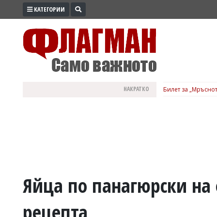
КАТЕГОРИИ
ПРОМО
ЗОНА
ИЗБОРИ
2026
ПРАКТИЧНО
НАКРАТКО
Билет за „Мръснот
КУЛТУРА
ЗДРАВЕ
ПОЛИТИКА
ОБЩИНИ
ОБЩЕСТВО
ЛАЙФСТАЙЛ
Яйца по панагюрски на 
ВОЙНАТА
рецепта
В