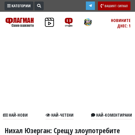
КАТЕГОРИИ
ВАШИЯТ СИГНАЛ
ПРОМО
НОВИНИТЕ
ДНЕС: 1
ЗОНА
ИЗБОРИ
2026
ПРАКТИЧНО
КУЛТУРА
ЗДРАВЕ
ПОЛИТИКА
ОБЩИНИ
ОБЩЕСТВО
ЛАЙФСТАЙЛ
НАЙ-НОВИ
НАЙ-ЧЕТЕНИ
НАЙ-КОМЕНТИРАНИ
ВОЙНАТА
В
Нихал Юзерган: Срещу злоупотребите