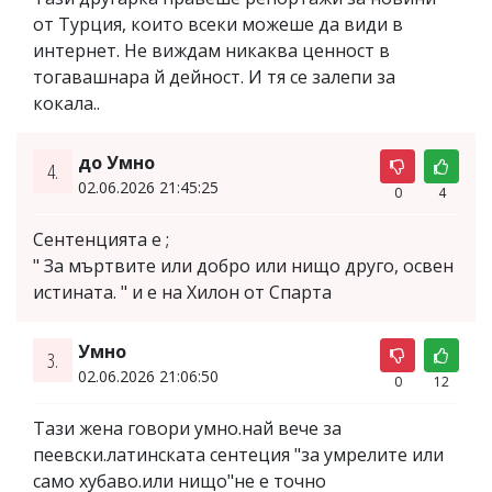
от Турция, които всеки можеше да види в
интернет. Не виждам никаква ценност в
тогавашнара й дейност. И тя се залепи за
кокала..
до Умно
4.
02.06.2026 21:45:25
0
4
Сентенцията е ;
" За мъртвите или добро или нищо друго, освен
истината. " и е на Хилон от Спарта
Умно
3.
02.06.2026 21:06:50
0
12
Тази жена говори умно.най вече за
пеевски.латинската сентеция "за умрелите или
само хубаво.или нищо"не е точно