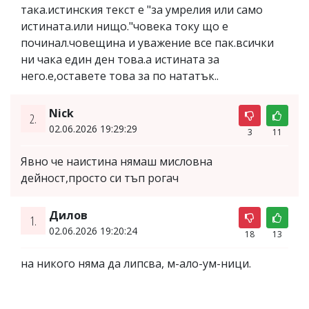
така.истинския текст е "за умрелия или само
истината.или нищо."човека току що е
починал.човещина и уважение все пак.всички
ни чака един ден това.а истината за
него.е,оставете това за по нататък..
Nick
2.
02.06.2026 19:29:29
3
11
Явно че наистина нямаш мисловна
дейност,просто си тъп рогач
Дилов
1.
02.06.2026 19:20:24
18
13
на никого няма да липсва, м-ало-ум-ници.