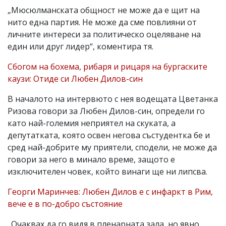
„Мюсюлманската общност не може да е щит на
нито една партия. Не може да сме повлияни от
личните интереси за политическо оцеляване на
един или друг лидер“, коментира тя.
Сбогом на бохема, рибаря и рицаря на бургаските
каузи: Отиде си Любен Дилов-син
В началото на интервюто с нея водещата Цветанка
Ризова говори за Любен Дилов-син, определи го
като най-големия неприятел на скуката, а
депутатката, която освен негова състудентка бе и
сред най-добрите му приятели, сподели, не може да
говори за него в минало време, защото е
изключителен човек, който винаги ще ни липсва.
Георги Маринчев: Любен Дилов е с инфаркт в Рим,
вече е в по-добро състояние
„Очаквах да го видя в пленарната зала, но явно