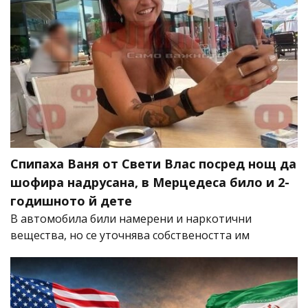
Спипаха Ваня от Свети Влас посред нощ да
шофира надрусана, в Мерцедеса било и 2-
годишното й дете
В автомобила били намерени и наркотични
вещества, но се уточнява собствеността им