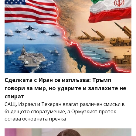
Сделката с Иран се изплъзва: Тръмп
говори за мир, но ударите и заплахите не
спират
САЩ, Израел и Техеран влагат различен смисъл в
бъдещото споразумение, а Ормузкият проток
остава основната пречка