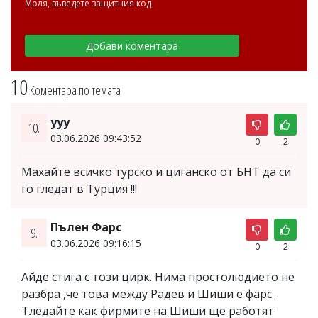
Моля, въведете защитния код
10
Коментара по темата
ууу
10.
03.06.2026 09:43:52
0
2
Махайте всичко турско и циганско от БНТ да си
го гледат в Турция !!!
Пълен Фарс
9.
03.06.2026 09:16:15
0
2
Айде стига с този цирк. Нима простолюдието не
разбра ,че това между Радев и Шиши е фарс.
Тледайте как фирмите на Шиши ще работят