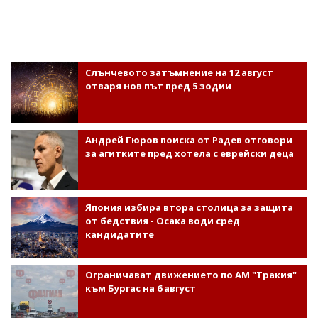
Слънчевото затъмнение на 12 август
отваря нов път пред 5 зодии
Андрей Гюров поиска от Радев отговори
за агитките пред хотела с еврейски деца
Япония избира втора столица за защита
от бедствия - Осака води сред
кандидатите
Ограничават движението по АМ "Тракия"
към Бургас на 6 август