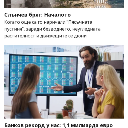
Слънчев бряг: Началото
Когато още са го наричали "Пясъчната
пустиня", заради безводието, неугледната
растителност и движещите се дюни
Банков рекорд у нас: 1,1 милиарда евро