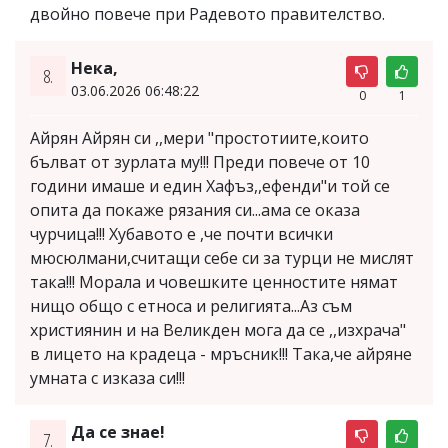
двойно повече при Радевото правителство.
Нека,
8.
03.06.2026 06:48:22
0
1
Айрян Айрян си ,,мери "простотиите,които
бълват от зурлата му!!! Преди повече от 10
години имаше и един Хафъз,,ефенди"и той се
опита да покаже рязания си...ама се оказа
чурчица!!! Хубавото е ,че почти всички
мюсюлмани,считащи себе си за турци не мислят
така!!! Морала и човешките ценностите нямат
нищо общо с етноса и религията...Аз съм
християнин и на Великден мога да се ,,изхрача"
в лицето на крадеца - мръсник!!! Така,че айряне
умната с изказа си!!!
Да се знае!
7.