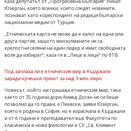
каза депутатът от „Прогресивна България“ Нихал
Юзерган, която всички, които следят новините,
познават като кореспондент на редици български
национални медии от Турция.
„Етническата карта не може да е залог на една или
друга партия, защото мюсюлманите не са
крепостни селяни на един лидер и имат свободната
воля да избират“, каза тя в „Лице в лице“ по бТВ.
Под заплаха ли е етническия мир в Кърджали
заради кучешки приют за над 3 млн. евро
Човекът, който застрашава етническия мир, така
както от 35 години дори Ахмед Доган не си беше
позволил да го прави, е Пеевски, заяви Юзерган,
която е родена в София, но е израснала в Кърджали
и от 6 години е преподавател във Факултета по
класически и нови филологии в СУ „Св. Климент