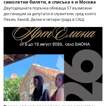
самолетни билети, в списъка е и Москва
Двугодишната поръчка обхваща 57 възможни
дестинации за депутати и служители, сред които
Пекин, Ханой, Делхи и четири града в САЩ