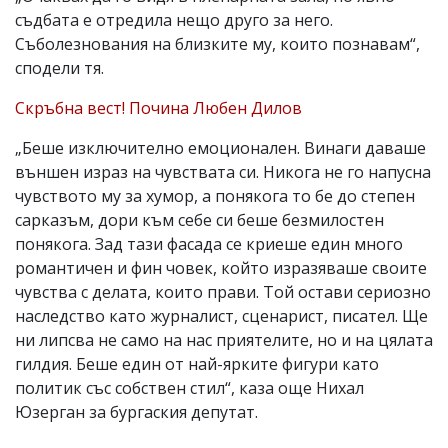
съдбата е отредила нещо друго за него.
Съболезнования на близките му, които познавам“,
сподели тя.
Скръбна вест! Почина Любен Дилов
„Беше изключително емоционален. Винаги даваше
външен израз на чувствата си. Никога не го напусна
чувството му за хумор, а понякога то бе до степен
сарказъм, дори към себе си беше безмилостен
понякога. Зад тази фасада се криеше един много
романтичен и фин човек, който изразяваше своите
чувства с делата, които прави. Той остави сериозно
наследство като журналист, сценарист, писател. Ще
ни липсва не само на нас приятелите, но и на цялата
гилдия. Беше един от най-ярките фигури като
политик със собствен стил“, каза още Нихал
Юзерган за бургаския депутат.