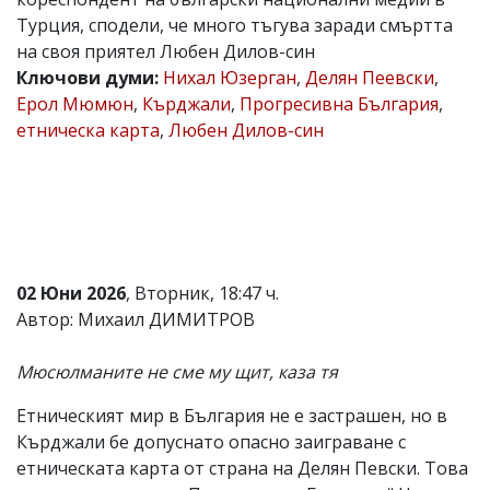
Турция, сподели, че много тъгува заради смъртта
Коментарите
под
на своя приятел Любен Дилов-син
статиите
Ключови думи:
Нихал Юзерган
,
Делян Пеевски
,
се
Ерол Мюмюн
,
Кърджали
,
Прогресивна България
,
въвеждат
от
етническа карта
,
Любен Дилов-син
читателите
и
редакцията
не
носи
отговорност
за
тях!
02 Юни 2026
, Вторник, 18:47 ч.
Ако
Автор: Михаил ДИМИТРОВ
откриете
обиден
за
Мюсюлманите не сме му щит, каза тя
вас
коментар,
Етническият мир в България не е застрашен, но в
моля
сигнализирайте
Кърджали бе допуснато опасно заиграване с
ни!
етническата карта от страна на Делян Певски. Това