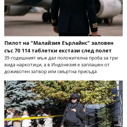
Пилот на "Малайзия Еърлайнс" заловен
със 70 114 таблетки екстази след полет
39-годишният мъж дал положителна проба за три
вида наркотици, а в Индонезия е заплашен от
доживотен затвор или смъртна присъда