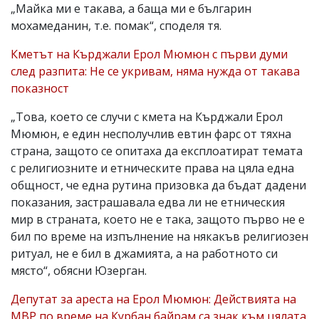
„Майка ми е такава, а баща ми е българин
мохамеданин, т.е. помак“, споделя тя.
Кметът на Кърджали Ерол Мюмюн с първи думи
след разпита: Не се укривам, няма нужда от такава
показност
„Това, което се случи с кмета на Кърджали Ерол
Мюмюн, е един несполучлив евтин фарс от тяхна
страна, защото се опитаха да експлоатират темата
с религиозните и етническите права на цяла една
общност, че една рутина призовка да бъдат дадени
показания, застрашавала едва ли не етническия
мир в страната, което не е така, защото първо не е
бил по време на изпълнение на някакъв религиозен
ритуал, не е бил в джамията, а на работното си
място“, обясни Юзерган.
Депутат за ареста на Ерол Мюмюн: Действията на
МВР по време на Курбан байрам са знак към цялата