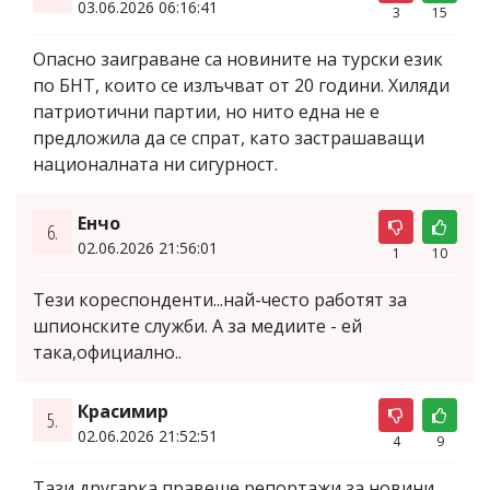
03.06.2026 06:16:41
3
15
Опасно заиграване са новините на турски език
по БНТ, които се излъчват от 20 години. Хиляди
патриотични партии, но нито една не е
предложила да се спрат, като застрашаващи
националната ни сигурност.
Енчо
6.
02.06.2026 21:56:01
1
10
Тези кореспонденти...най-често работят за
шпионските служби. А за медиите - ей
така,официално..
Красимир
5.
02.06.2026 21:52:51
4
9
Тази другарка правеше репортажи за новини