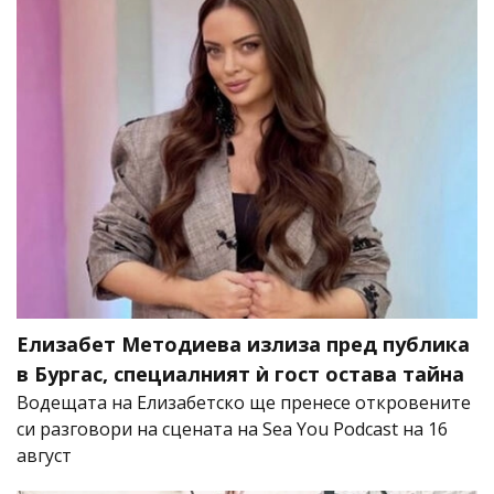
Елизабет Методиева излиза пред публика
в Бургас, специалният ѝ гост остава тайна
Водещата на Елизабетско ще пренесе откровените
си разговори на сцената на Sea You Podcast на 16
август