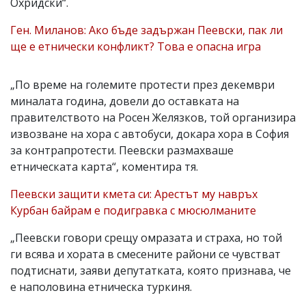
Охридски“.
Ген. Миланов: Ако бъде задържан Пеевски, пак ли
ще е етнически конфликт? Това е опасна игра
„По време на големите протести през декември
миналата година, довели до оставката на
правителството на Росен Желязков, той организира
извозване на хора с автобуси, докара хора в София
за контрапротести. Пеевски размахваше
етническата карта“, коментира тя.
Пеевски защити кмета си: Арестът му навръх
Курбан байрам е подигравка с мюсюлманите
„Пеевски говори срещу омразата и страха, но той
ги всява и хората в смесените райони се чувстват
подтиснати, заяви депутатката, която признава, че
е наполовина етническа туркиня.