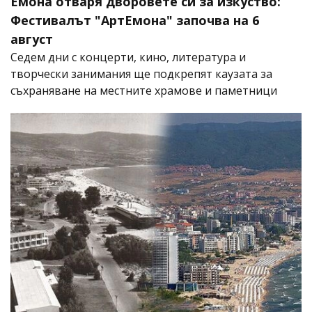
Емона отваря дворовете си за изкуство:
Фестивалът "АртЕмона" започва на 6
август
Седем дни с концерти, кино, литература и
творчески занимания ще подкрепят каузата за
съхраняване на местните храмове и паметници