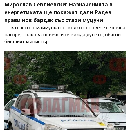
Мирослав Севлиевски: Назначенията в
енергетиката ще покажат дали Радев
прави нов бардак със стари муцуни
Това е като с маймунката - колкото повече се качва
нагоре, толкова повече ѝ се вижда дупето, обясни
бившият министър