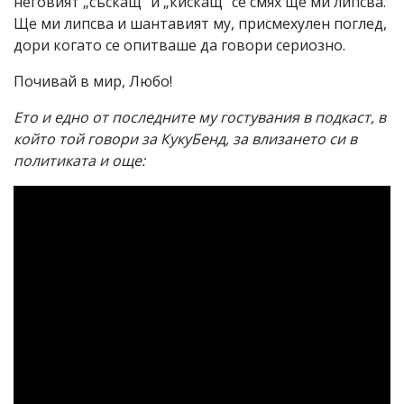
неговият „съскащ“ и „кискащ“ се смях ще ми липсва.
Ще ми липсва и шантавият му, присмехулен поглед,
дори когато се опитваше да говори сериозно.
Почивай в мир, Любо!
Ето и едно от последните му гостувания в подкаст, в
който той говори за КукуБенд, за влизането си в
политиката и още: