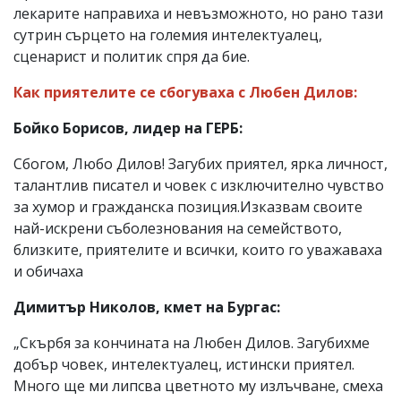
лекарите направиха и невъзможното, но рано тази
сутрин сърцето на големия интелектуалец,
сценарист и политик спря да бие.
Как приятелите се сбогуваха с Любен Дилов:
Бойко Борисов, лидер на ГЕРБ:
Сбогом, Любо Дилов! Загубих приятел, ярка личност,
талантлив писател и човек с изключително чувство
за хумор и гражданска позиция.Изказвам своите
най-искрени съболезнования на семейството,
близките, приятелите и всички, които го уважаваха
и обичаха
Димитър Николов, кмет на Бургас:
„Скърбя за кончината на Любен Дилов. Загубихме
добър човек, интелектуалец, истински приятел.
Много ще ми липсва цветното му излъчване, смеха