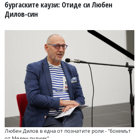
УКРАЙНА
бургаските каузи: Отиде си Любен
СПОРТ
Дилов-син
РАЗСЛЕДВАНЕ
БИЗНЕС
ЮГ
Управители:
Веселин
Василев,
email:
v.vasilev@flagman.bg
Катя
Касабова,
еmail:
k.kassabova@flagman.bg
Главен
редактор:
Иван
Колев,
email:
Любен Дилов в една от познатите роли - "бохемът
office@flagman.bg
от Меден рудник"