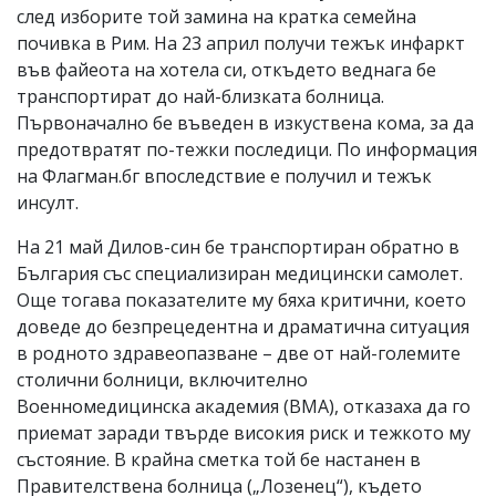
след изборите той замина на кратка семейна
почивка в Рим. На 23 април получи тежък инфаркт
във файеота на хотела си, откъдето веднага бе
транспортират до най-близката болница.
Първоначално бе въведен в изкуствена кома, за да
предотвратят по-тежки последици. По информация
на Флагман.бг впоследствие е получил и тежък
инсулт.
На 21 май Дилов-син бе транспортиран обратно в
България със специализиран медицински самолет.
Още тогава показателите му бяха критични, което
доведе до безпрецедентна и драматична ситуация
в родното здравеопазване – две от най-големите
столични болници, включително
Военномедицинска академия (ВМА), отказаха да го
приемат заради твърде високия риск и тежкото му
състояние. В крайна сметка той бе настанен в
Правителствена болница („Лозенец“), където