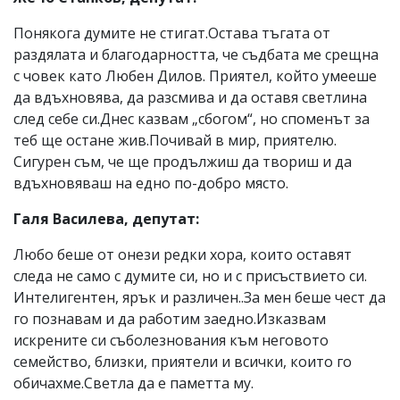
Понякога думите не стигат.Остава тъгата от
раздялата и благодарността, че съдбата ме срещна
с човек като Любен Дилов. Приятел, който умееше
да вдъхновява, да разсмива и да оставя светлина
след себе си.Днес казвам „сбогом“, но споменът за
теб ще остане жив.Почивай в мир, приятелю.
Сигурен съм, че ще продължиш да твориш и да
вдъхновяваш на едно по-добро място.
Галя Василева, депутат:
Любо беше от онези редки хора, които оставят
следа не само с думите си, но и с присъствието си.
Интелигентен, ярък и различен..За мен беше чест да
го познавам и да работим заедно.Изказвам
искрените си съболезнования към неговото
семейство, близки, приятели и всички, които го
обичахме.Светла да е паметта му.