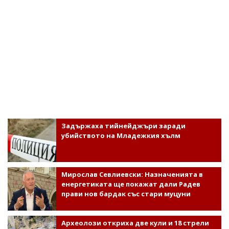
Задържаха тийнейджъри заради
убийството на Младежкия хълм
Мирослав Севлиевски: Назначенията в
енергетиката ще покажат дали Радев
прави нов бардак със стари муцуни
Археолози откриха две кули и 18 стрели