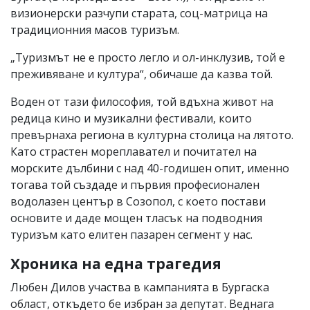
визионерски разчупи старата, соц-матрица на
традиционния масов туризъм.
„Туризмът не е просто легло и ол-инклузив, той е
преживяване и култура“, обичаше да казва той.
Воден от тази философия, той вдъхна живот на
редица кино и музикални фестивали, които
превърнаха региона в културна столица на лятото.
Като страстен мореплавател и почитател на
морските дълбини с над 40-годишен опит, именно
тогава той създаде и първия професионален
водолазен център в Созопол, с което постави
основите и даде мощен тласък на подводния
туризъм като елитен пазарен сегмент у нас.
Хроника на една трагедия
Любен Дилов участва в кампанията в Бургаска
област, откъдето бе избран за депутат. Веднага