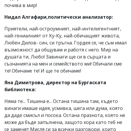
почива в мир!
Нидал Алгафари,политически анализатор:
Приятели, най-остроумният, най-интелигентният,
най-гениалният от Ку-Ку, най-обичащият живота,
Любен Дилов- син, си тръгна. Гордея се, че съм имал
възможност да общувам и работя с него. Мир на
душата ти, Любо! Завинаги ще си в сърцата и
съзнанията на мен и семейството ми! Обичали сме
те! Обичаме те! И ще те обичаме!
Яна Димитрова, директор на Бургаската
библиотека:
Няма те... Тишина е... Остана тишина там, където
винаги имаше идея, усмивка, шега или дума, която
да даде смисъл и посока. Остана празнота, която не
може да бъде запълнена, защото хора като теб не
се заменят.Мисля си за всички разговори, които