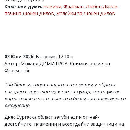
Ключови думи:
Новини
,
Флагман
,
Любен Дилов
,
Коментарите
под
почина Любен Дилов
,
жалейки за Любен Дилов
статиите
се
въвеждат
от
читателите
и
редакцията
не
02 Юни 2026
, Вторник, 12:10 ч.
носи
Автор: Михаил ДИМИТРОВ, Снимки: архив на
отговорност
за
Флагман.бг
тях!
Ако
Той беше истинска палитра от емоции и образи,
откриете
обиден
надарен с уникално чувство за хумор, което умело
за
впръскваше в често сивото и безлично политическо
вас
ежедневие
коментар,
моля
сигнализирайте
Днес Бургаска област загуби един от най-
ни!
достойните, пламенни и всеотдайни защитници на