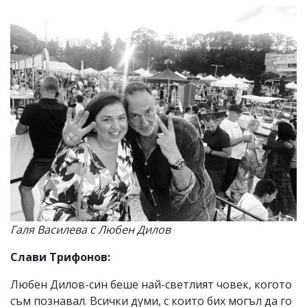
Галя Василева с Любен Дилов
Слави Трифонов:
Любен Дилов-син беше най-светлият човек, когото
съм познавал. Всички думи, с които бих могъл да го