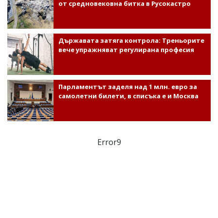
от средновековна битка в Русокастро
Държавата затяга контрола: Треньорите
вече упражняват регулирана професия
Парламентът заделя над 1 млн. евро за
самолетни билети, в списъка е и Москва
Error9