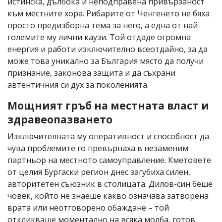
истинска, дълбока и неподправена привързаност
към местните хора. Рибарите от Ченгенето не бяха
просто предизборна тема за него, а една от най-
големите му лични каузи. Той отдаде огромна
енергия и работи изключително всеотдайно, за да
може това уникално за България място да получи
признание, законова защита и да съхрани
автентичния си дух за поколенията.
Мощният гръб на местната власт и
здравеопазването
Изключителната му оперативност и способност да
чува проблемите го превърнаха в незаменим
партньор на местното самоуправление. Кметовете
от целия Бургаски регион днес загубиха силен,
авторитетен съюзник в столицата. Дилов-син беше
човек, който не знаеше какво означава затворена
врата или неотговорено обаждане – той
откликваше моментално на всяка молба, готов