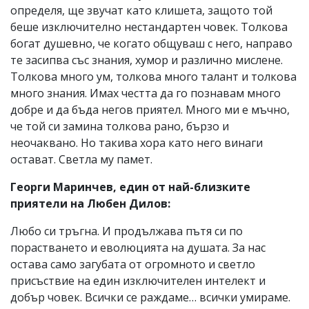
определя, ще звучат като клишета, защото той
беше изключително нестандартен човек. Толкова
богат душевно, че когато общуваш с него, направо
те засипва със знания, хумор и различно мислене.
Толкова много ум, толкова много талант и толкова
много знания. Имах честта да го познавам много
добре и да бъда негов приятел. Много ми е мъчно,
че той си замина толкова рано, бързо и
неочаквано. Но такива хора като него винаги
остават. Светла му памет.
Георги Маринчев, един от най-близките
приятели на Любен Дилов:
Любо си тръгна. И продължава пътя си по
порастването и еволюцията на душата. За нас
остава само загубата от огромното и светло
присъствие на един изключителен интелект и
добър човек. Всички се раждаме… всички умираме.