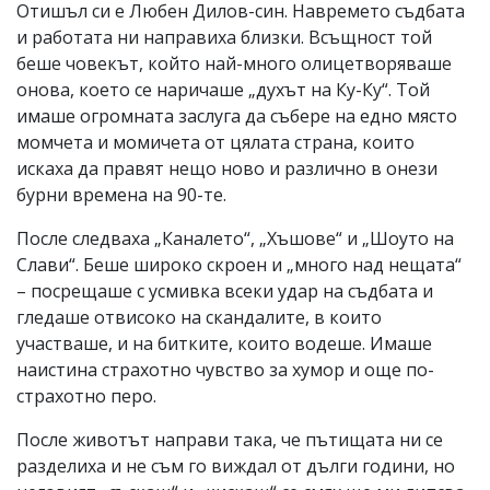
Отишъл си е Любен Дилов-син. Навремето съдбата
и работата ни направиха близки. Всъщност той
беше човекът, който най-много олицетворяваше
онова, което се наричаше „духът на Ку-Ку“. Той
имаше огромната заслуга да събере на едно място
момчета и момичета от цялата страна, които
искаха да правят нещо ново и различно в онези
бурни времена на 90-те.
После следваха „Каналето“, „Хъшове“ и „Шоуто на
Слави“. Беше широко скроен и „много над нещата“
– посрещаше с усмивка всеки удар на съдбата и
гледаше отвисоко на скандалите, в които
участваше, и на битките, които водеше. Имаше
наистина страхотно чувство за хумор и още по-
страхотно перо.
После животът направи така, че пътищата ни се
разделиха и не съм го виждал от дълги години, но