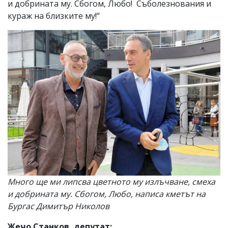
и добрината му. Сбогом, Любо! Съболезнования и
кураж на близките му!“
Много ще ми липсва цветното му излъчване, смеха
и добрината му. Сбогом, Любо, написа кметът на
Бургас Димитър Николов
Жечо Станков, депутат: