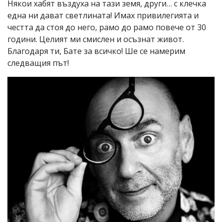
Някои хабят въздуха на тази земя, други… с клечка
една ни дават светлината! Имах привилегията и
честта да стоя до него, рамо до рамо повече от 30
години. Целият ми смислен и осъзнат живот.
Благодаря ти, Бате за всичко! Ше се намерим
следващия път!