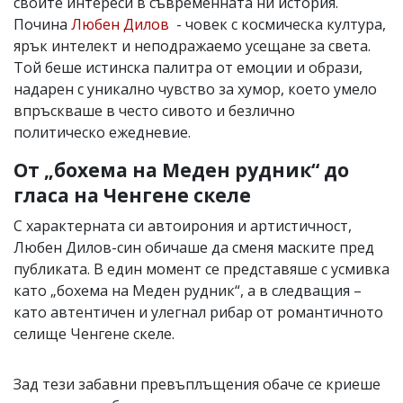
своите интереси в съвременната ни история.
Почина
Любен Дилов
- човек с космическа култура,
ярък интелект и неподражаемо усещане за света.
Той беше истинска палитра от емоции и образи,
надарен с уникално чувство за хумор, което умело
впръскваше в често сивото и безлично
политическо ежедневие.
От „бохема на Меден рудник“ до
гласа на Ченгене скеле
С характерната си автоирония и артистичност,
Любен Дилов-син обичаше да сменя маските пред
публиката. В един момент се представяше с усмивка
като „бохема на Меден рудник“, а в следващия –
като автентичен и улегнал рибар от романтичното
селище Ченгене скеле.
Зад тези забавни превъплъщения обаче се криеше