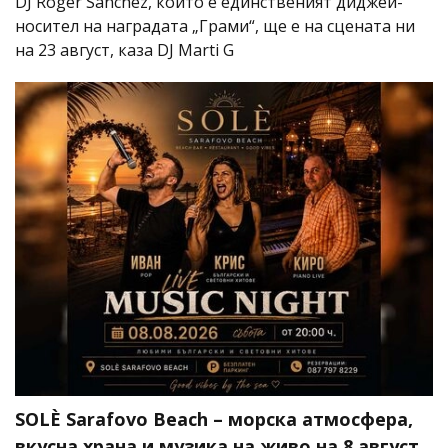
DJ Roger Sanchez, който е единственият диджей-
носител на наградата „Грами“, ще е на сцената ни
на 23 август, каза DJ Marti G
SOLÈ Sarafovo Beach – морска атмосфера,
вкусна храна и музика на живо на 8 август