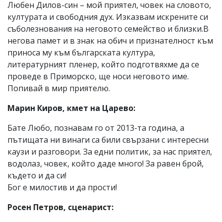
Любен Дилов-син – мой приятел, човек на словото,
културата и свободния дух. Изказвам искрените си
съболезнования на неговото семейство и близки.В
негова памет и в знак на обич и признателност към
приноса му към българската култура,
литературният пленер, който подготвяхме да се
проведе в Приморско, ще носи неговото име.
Попивай в мир приятелю.
Марин Киров, кмет на Царево:
Бате Любо, познавам го от 2013-та година, а
пътищата ни винаги са били свързани с интересни
каузи и разговори. За едни политик, за нас приятел,
водолаз, човек, който даде много! За равен брой,
където и да си!
Бог е милостив и да прости!
Росен Петров, сценарист: