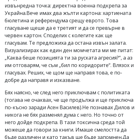
извънредна точка: директна военна подкрепа за
Украйна.Вече имах два жълти картона: хартиената
бюлетина и референдума срещу еврото. Това
гласуване щеше да е третият и да се превърне в
червен картон. Споделих с колегите как ще
гласувам. Те предложиха да остана извън залата.
Визуализирах как един ден момчетата ми ме питат:
„Каква беше позицията ти за руската агресия?“, а аз
им отговарям, че съм „бил по коридорите“. Влязох и
гласувах. Реших, че щом ще направя това, е по-
добре да направя и изказване.
Бях наясно, че след него приключвам с политиката
(тогава не очаквах, че ще продължа и ще приключа
по-късно заради Асен Василев).Не познавах Дилов и
никога не бях разменял дума с него. Но точно от
него дойде подкрепа. В тази токсична среда той
можеше да говори за книги. Имаше смелостта да
бъде различен и като такъв ще бъде запомнен.Да