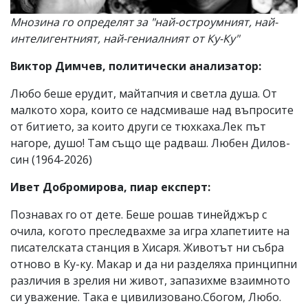
Мнозина го определят за "най-остроумният, най-
интелигентният, най-гениалният от Ку-Ку"
Виктор Димчев, политически анализатор:
Любо беше ерудит, майтапчия и светла душа. От
малкото хора, които се надсмиваше над въпросите
от битието, за които други се тюхкаха.Лек път
нагоре, душо! Там също ще радваш. Любен Дилов-
син (1964-2026)
Ивет Добромирова, пиар експерт:
Познавах го от дете. Беше рошав тинейджър с
очила, когото преследвахме за игра хлапетиите на
писателската станция в Хисаря. Животът ни събра
отново в Ку-ку. Макар и да ни разделяха принципни
различия в зрелия ни живот, запазихме взаимното
си уважение. Така е цивилизовано.Сбогом, Любо.