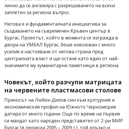
лично да се ангажира с разрешаването на всеки
заплетен за региона въпрос.
Негова е и фундаменталната инициатива за
създаването на съвременен Кръвен център в
Бургас. Проектът, който в момента се изгражда в
двора на УМБАЛ Бургас, беше извоюван с много
усилия и настояване от негова страна пред
централната власт и ще остане като един от най-
значимите му хуманитарни паметници в региона.
Човекът, който разчупи матрицата
на червените пластмасови столове
Приносът на Любен Дилов-син към културния и
икономическия профил на Южното Черноморие
датира от много години. Още по време на първия
си мандат като народен представител от 2-ри МИР
Бургас (в периода 2005 – 2009 г.), той дръзко и