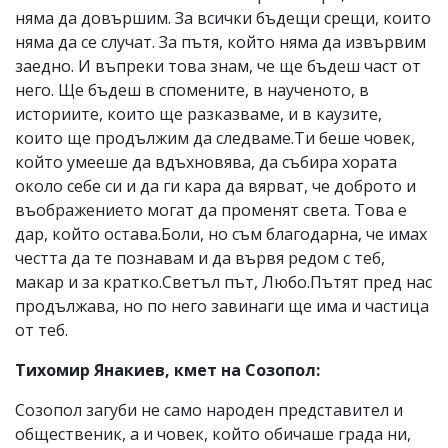
няма да довършим. За всички бъдещи срещи, които
няма да се случат. За пътя, който няма да извървим
заедно. И въпреки това знам, че ще бъдеш част от
него. Ще бъдеш в спомените, в наученото, в
историите, които ще разказваме, и в каузите,
които ще продължим да следваме.Ти беше човек,
който умееше да вдъхновява, да събира хората
около себе си и да ги кара да вярват, че доброто и
въображението могат да променят света. Това е
дар, който остава.Боли, но съм благодарна, че имах
честта да те познавам и да вървя редом с теб,
макар и за кратко.Светъл път, Любо.Пътят пред нас
продължава, но по него завинаги ще има и частица
от теб.
Тихомир Янакиев, кмет на Созопол:
Созопол загуби не само народен представител и
общественик, а и човек, който обичаше града ни,