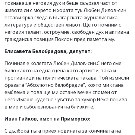
познаваше неговия дух и беше свързал част от
живота си с морето и хората тук.Любен Дилов-син
остави ярка следа в българската журналистика,
литература и обществен живот. Ще го помним с
неговия талант, остроумие, свободен дух и активна
гражданска позиция.Поклон пред паметта му.
Елисавета Белобрадова, депутат:
Починал е колегата Любен Дилов-син.С него сме
било както на една сцена като артисти, така и
противници на политическата такава. Той измисли
фразата “Абсолютно белобрадие”, която ми стана
емблема и това ще ми остане вечен спомен от
него.Имаше чудесно чувство за хумор.Нека почива
в мир и съболезнования на близките.
Иван Гайков, кмет на Приморско:
С дълбока тъга приех новината за кончината на