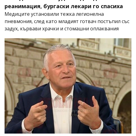
реанимация, бургаски лекари го спасиха
Медиците установили тежка легионелна
пневмония, след като младият готвач постъпил със
задух, кървави храчки и стомашни оплаквания