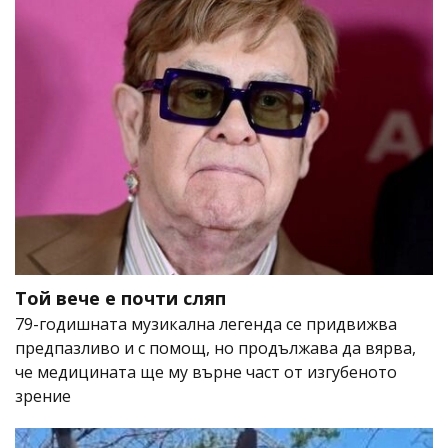
Той вече е почти сляп
79-годишната музикална легенда се придвижва
предпазливо и с помощ, но продължава да вярва,
че медицината ще му върне част от изгубеното
зрение