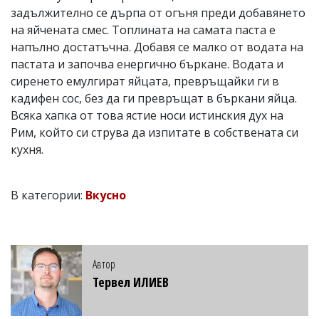
задължително се дърпа от огъня преди добавянето
на яйчената смес. Топлината на самата паста е
напълно достатъчна. Добавя се малко от водата на
пастата и започва енергично бъркане. Водата и
сиренето емулгират яйцата, превръщайки ги в
кадифен сос, без да ги превръщат в бъркани яйца.
Всяка хапка от това ястие носи истинския дух на
Рим, който си струва да изпитате в собствената си
кухня.
В категории:
Вкусно
Автор
Тервел ИЛИЕВ