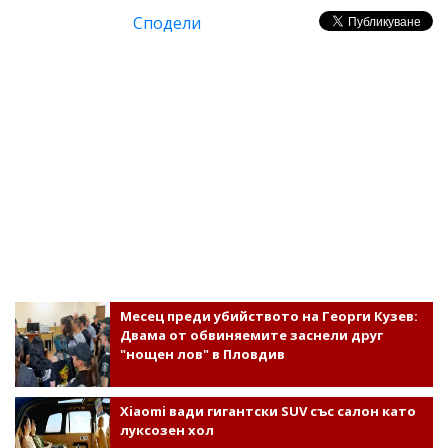
Сподели
Месец преди убийството на Георги Кузев:
Двама от обвиняемите заснели друг
"нощен лов" в Пловдив
Xiaomi вади гигантски SUV със салон като
луксозен хол