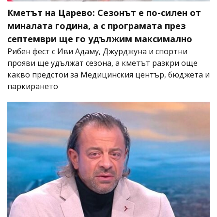
Кметът на Царево: Сезонът е по-силен от
миналата година, а с програмата през
септември ще го удължим максимално
Рибен фест с Иви Адаму, Джурджуна и спортни
прояви ще удължат сезона, а кметът разкри още
какво предстои за Медицинския център, бюджета и
паркирането