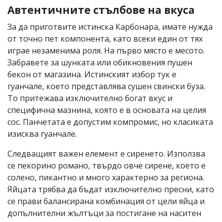
Автентичните стълбове на вкуса
За да приготвите истинска Карбонара, имате нужда
от точно пет компонента, като всеки един от тях
играе незаменима роля. На първо място е месото.
Забравете за шунката или обикновения пушен
бекон от магазина. Истинският избор тук е
гуанчале, което представлява сушен свински буза.
То притежава изключително богат вкус и
специфична мазнина, която е в основата на целия
сос. Панчетата е допустим компромис, но класиката
изисква гуанчале.
Следващият важен елемент е сиренето. Използва
се пекорино романо, твърдо овче сирене, което е
солено, пикантно и много характерно за региона.
Яйцата трябва да бъдат изключително пресни, като
се прави балансирана комбинация от цели яйца и
допълнителни жълтъци за постигане на наситен