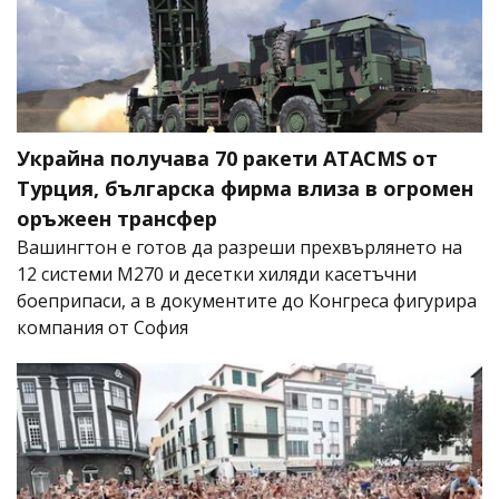
Украйна получава 70 ракети ATACMS от
Турция, българска фирма влиза в огромен
оръжеен трансфер
Вашингтон е готов да разреши прехвърлянето на
12 системи M270 и десетки хиляди касетъчни
боеприпаси, а в документите до Конгреса фигурира
компания от София