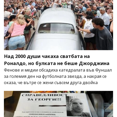
Над 2000 души чакаха сватбата на
Роналдо, но булката не беше Джорджина
Фенове и медии обсадиха катедралата във Фуншал
за големия ден на футболната звезда, а накрая се
оказа, че вътре се жени съвсем друга двойка