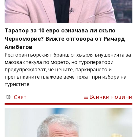
Таратор за 10 евро означава ли скъпо
Черноморие? Вижте отговора от Ричард
Алибегов
Ресторантьорският бранш отхвърля внушенията за
масова спекула по морето, но туроператори
предупреждават, че цените, паркирането и
претъпканите плажове вече тежат при избора на
туристите
Всички новини
Свят