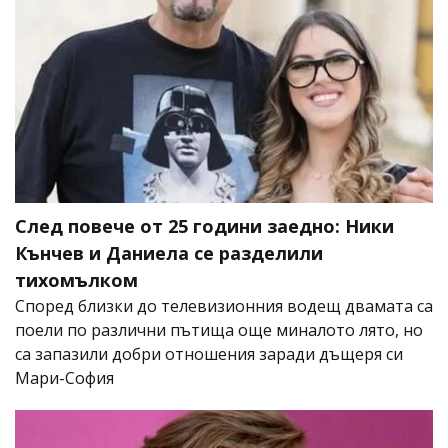
След повече от 25 години заедно: Ники
Кънчев и Даниела се разделили
тихомълком
Според близки до телевизионния водещ двамата са
поели по различни пътища още миналото лято, но
са запазили добри отношения заради дъщеря си
Мари-София