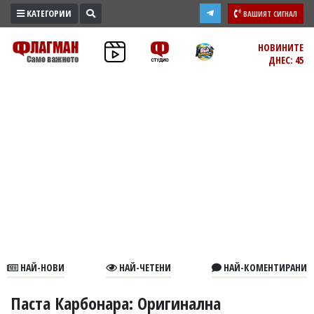
КАТЕГОРИИ
ВАШИЯТ СИГНАЛ
ПРОМО
НОВИНИТЕ
ДНЕС: 45
ЗОНА
ИЗБОРИ
2026
ПРАКТИЧНО
КУЛТУРА
ЗДРАВЕ
ПОЛИТИКА
ОБЩИНИ
ОБЩЕСТВО
ЛАЙФСТАЙЛ
НАЙ-НОВИ
НАЙ-ЧЕТЕНИ
НАЙ-КОМЕНТИРАНИ
ВОЙНАТА
В
Паста Карбонара: Оригинална