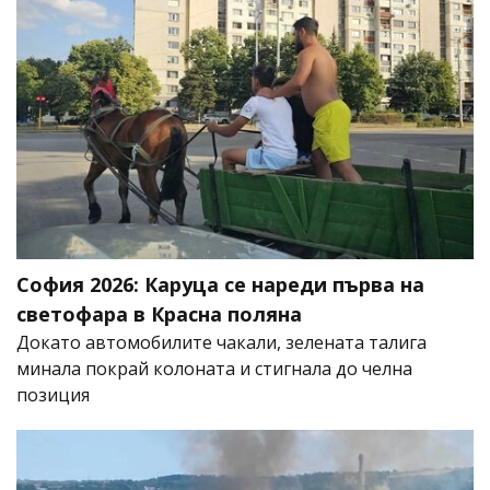
София 2026: Каруца се нареди първа на
светофара в Красна поляна
Докато автомобилите чакали, зелената талига
минала покрай колоната и стигнала до челна
позиция