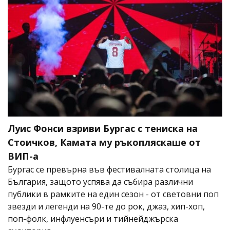
Луис Фонси взриви Бургас с тениска на
Стоичков, Камата му ръкопляскаше от
ВИП-а
Бургас се превърна във фестивалната столица на
България, защото успява да събира различни
публики в рамките на един сезон - от световни поп
звезди и легенди на 90-те до рок, джаз, хип-хоп,
поп-фолк, инфлуенсъри и тийнейджърска