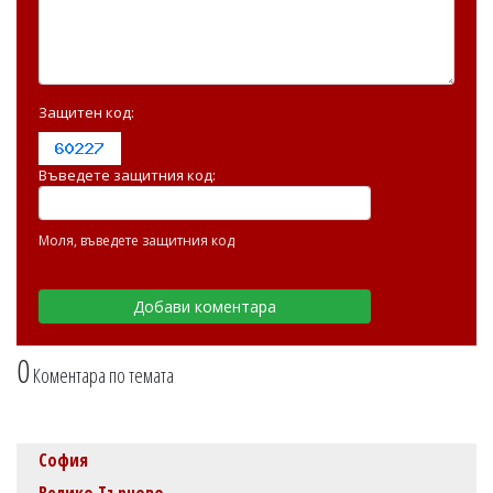
Защитен код:
Въведете защитния код:
Моля, въведете защитния код
0
Коментара по темата
София
Велико Търново