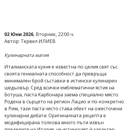
Коментарите
под
статиите
се
въвеждат
от
02 Юни 2026
, Вторник, 22:00 ч.
читателите
Автор: Тервел ИЛИЕВ
и
редакцията
не
Кулинарната магия
носи
отговорност
Италианската кухня е известна по целия свят със
за
своята гениалната способност да превръща
тях!
Ако
минимален брой съставки в истински кулинарен
откриете
шедьовър. Сред всички емблематични ястия на
обиден
Ботуша, паста Карбонара заема специално място.
за
вас
Родена в сърцето на регион Лацио и по-конкретно
коментар,
в Рим, тази паста често става обект на ожесточени
моля
кулинарни дебати. Оригиналната рецепта е
сигнализирайте
ни!
модифицирана толкова много пъти извън
пределите на Италия, че истинският ѝ характер