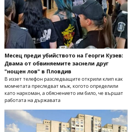
Месец преди убийството на Георги Кузев:
Двама от обвиняемите заснели друг
"нощен лов" в Пловдив
В иззет телефон разследващите открили клип как
момчетата преследват мъж, когото определили
като наркоман, а обяснението им било, че вършат
работата на държавата