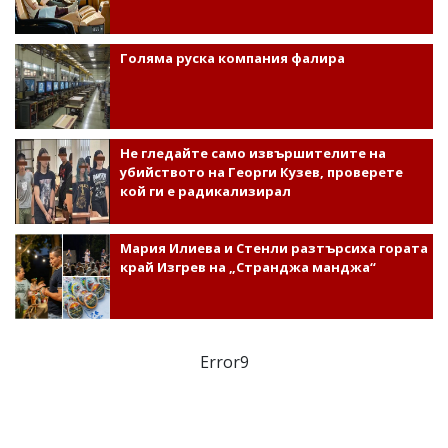
Голяма руска компания фалира
Не гледайте само извършителите на
убийството на Георги Кузев, проверете
кой ги е радикализирал
Мария Илиева и Стенли разтърсиха гората
край Изгрев на „Странджа манджа“
Error9