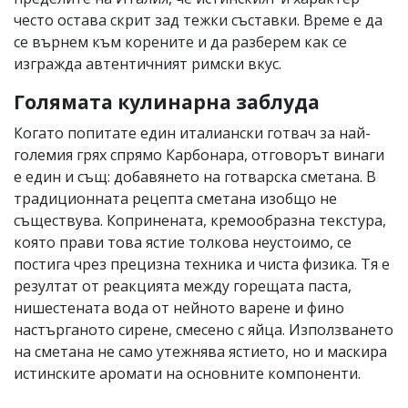
често остава скрит зад тежки съставки. Време е да
се върнем към корените и да разберем как се
изгражда автентичният римски вкус.
Голямата кулинарна заблуда
Когато попитате един италиански готвач за най-
големия грях спрямо Карбонара, отговорът винаги
е един и същ: добавянето на готварска сметана. В
традиционната рецепта сметана изобщо не
съществува. Копринената, кремообразна текстура,
която прави това ястие толкова неустоимо, се
постига чрез прецизна техника и чиста физика. Тя е
резултат от реакцията между горещата паста,
нишестената вода от нейното варене и фино
настърганото сирене, смесено с яйца. Използването
на сметана не само утежнява ястието, но и маскира
истинските аромати на основните компоненти.