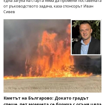
Една загуба на старта няма да промени поставената
от ръководството задача, каза спонсорът Иван
Сивев
Кметът на Българово: Докато градът
спеше, пет момчета се бориха с огъня цяла