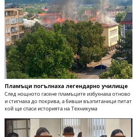
Пламъци погълнаха легендарно училище
След нощното гасене пламъците избухнаха отново
и стигнаха до покрива, а бивши възпитаници питат
кой ще спаси историята на Техникума