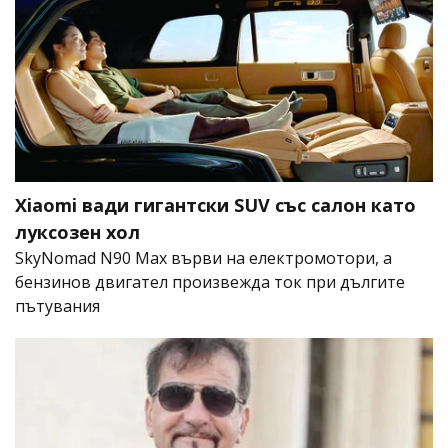
Xiaomi вади гигантски SUV със салон като
луксозен хол
SkyNomad N90 Max върви на електромотори, а
бензинов двигател произвежда ток при дългите
пътувания