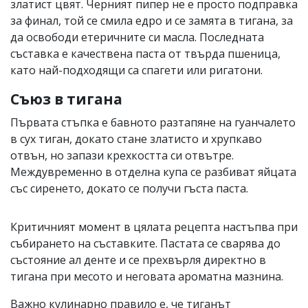
златист цвят. Черният пипер не е просто подправка
за финал, той се смила едро и се замята в тигана, за
да освободи етеричните си масла. Последната
съставка е качествена паста от твърда пшеница,
като най-подходящи са спагети или ригатони.
Съюз в тигана
Първата стъпка е бавното разтапяне на гуанчалето
в сух тиган, докато стане златисто и хрупкаво
отвън, но запази крехкостта си отвътре.
Междувременно в отделна купа се разбиват яйцата
със сиренето, докато се получи гъста паста.
Критичният момент в цялата рецепта настъпва при
събирането на съставките. Пастата се сварява до
състояние ал денте и се прехвърля директно в
тигана при месото и неговата ароматна мазнина.
Важно кулинарно правило е, че тиганът