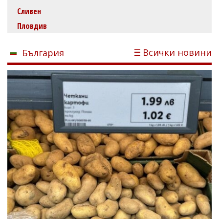
Сливен
Пловдив
Всички новини
България