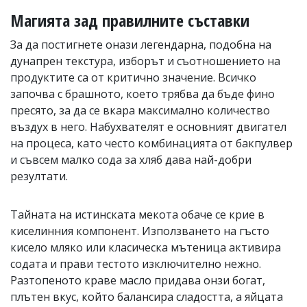
Магията зад правилните съставки
За да постигнете онази легендарна, подобна на
дунапрен текстура, изборът и съотношението на
продуктите са от критично значение. Всичко
започва с брашното, което трябва да бъде фино
пресято, за да се вкара максимално количество
въздух в него. Набухвателят е основният двигател
на процеса, като често комбинацията от бакпулвер
и съвсем малко сода за хляб дава най-добри
резултати.
Тайната на истинската мекота обаче се крие в
киселинния компонент. Използването на гъсто
кисело мляко или класическа мътеница активира
содата и прави тестото изключително нежно.
Разтопеното краве масло придава онзи богат,
плътен вкус, който балансира сладостта, а яйцата