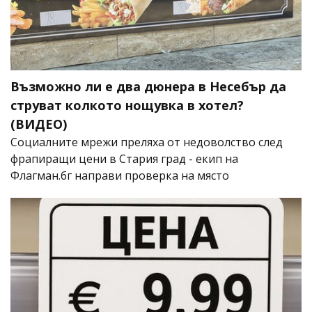
Възможно ли е два дюнера в Несебър да
струват колкото нощувка в хотел?
(ВИДЕО)
Социалните мрежи преляха от недоволство след
фрапиращи цени в Стария град - екип на
Флагман.бг направи проверка на място