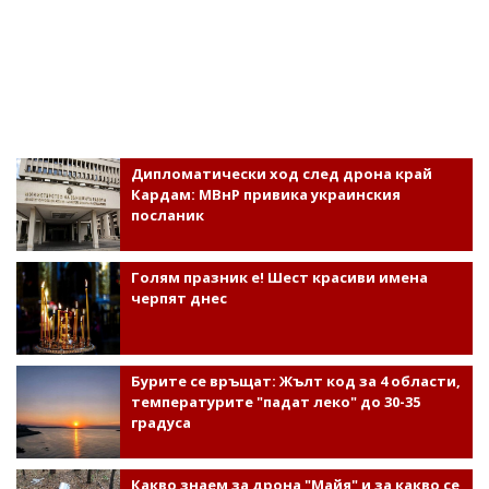
Дипломатически ход след дрона край
Кардам: МВнР привика украинския
посланик
Голям празник е! Шест красиви имена
черпят днес
Бурите се връщат: Жълт код за 4 области,
температурите "падат леко" до 30-35
градуса
Какво знаем за дрона "Майя" и за какво се