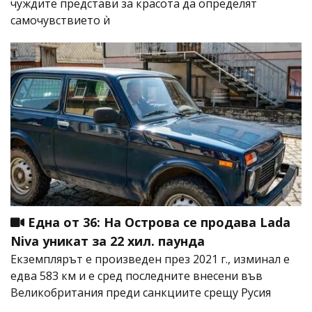
чуждите представи за красота да определят
самочувствието ѝ
Една от 36: На Острова се продава Lada
Niva уникат за 22 хил. паунда
Екземплярът е произведен през 2021 г., изминал е
едва 583 км и е сред последните внесени във
Великобритания преди санкциите срещу Русия