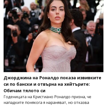
Джорджина на Роналдо показа извивките
си по бански и отвърна на хейтърите:
Обичам тялото си
Годеницата на Кристиано Роналдо призна, че
нападките понякога я нараняват, но отказва