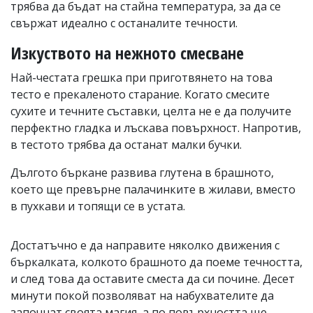
трябва да бъдат на стайна температура, за да се
свържат идеално с останалите течности.
Изкуството на нежното смесване
Най-честата грешка при приготвянето на това
тесто е прекаленото старание. Когато смесите
сухите и течните съставки, целта не е да получите
перфектно гладка и лъскава повърхност. Напротив,
в тестото трябва да останат малки бучки.
Дългото бъркане развива глутена в брашното,
което ще превърне палачинките в жилави, вместо
в пухкави и топящи се в устата.
Достатъчно е да направите няколко движения с
бъркалката, колкото брашното да поеме течността,
и след това да оставите сместа да си почине. Десет
минути покой позволяват на набухвателите да
започнат своята магия, а по повърхността ще