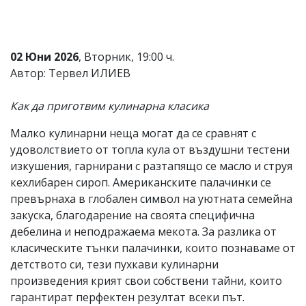
Коментарите
под
статиите
се
02 Юни 2026
, Вторник, 19:00 ч.
въвеждат
Автор: Тервел ИЛИЕВ
от
читателите
и
Как да приготвим кулинарна класика
редакцията
не
Малко кулинарни неща могат да се сравнят с
носи
удоволствието от топла кула от въздушни тестени
отговорност
за
изкушения, гарнирани с разтапящо се масло и струя
тях!
кехлибарен сироп. Американските палачинки се
Ако
превърнаха в глобален символ на уютната семейна
откриете
обиден
закуска, благодарение на своята специфична
за
дебелина и неподражаема мекота. За разлика от
вас
класическите тънки палачинки, които познаваме от
коментар,
моля
детството си, тези пухкави кулинарни
сигнализирайте
произведения крият свои собствени тайни, които
ни!
гарантират перфектен резултат всеки път.