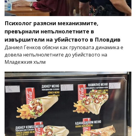
Психолог разясни механизмите,
превърнали непълнолетните в
извършители на убийството в Пловдив
Даниел Генков обясни как груповата динамика е
довела непълнолетните до убийството на
Младежкия хълм