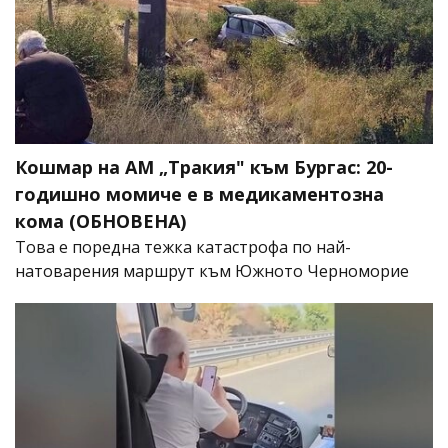
Кошмар на АМ „Тракия" към Бургас: 20-
годишно момиче е в медикаментозна
кома (ОБНОВЕНА)
Това е поредна тежка катастрофа по най-
натоварения маршрут към Южното Черноморие