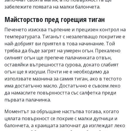
забележите появата на малки балончета.
Майсторство пред горещия тиган
Печенето изисква търпение и прецизен контрол на
температурата. Тиганът с незалепващо покритие е
най-добрият ви приятел в това начинание. Той
трябва да бъде загрят на умерен огън. Прекалено
силният огън ще препече палачинката отвън,
оставяйки вътрешността сурова, докато слабият
огън ще я изсуши. Почти не е необходимо да
използвате мазнина за самия тиган, ако в тестото
има достатъчно масло. Достатъчно е съвсем леко
да намаслите повърхността със салфетка преди
първата палачинка.
Моментът за обръщане настъпва тогава, когато
цялата повърхност се покрие с малки дупчици и
балончета, а краищата започнат да изглеждат леко