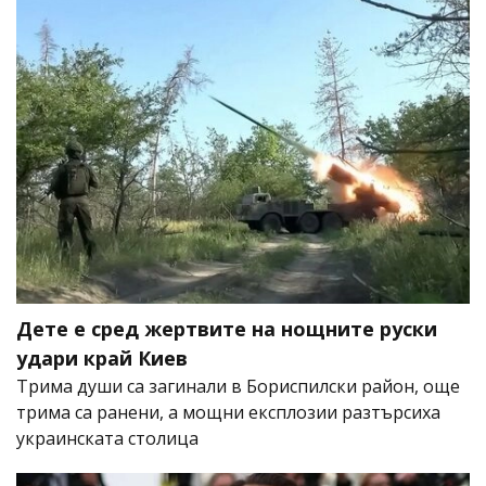
Дете е сред жертвите на нощните руски
удари край Киев
Трима души са загинали в Бориспилски район, още
трима са ранени, а мощни експлозии разтърсиха
украинската столица