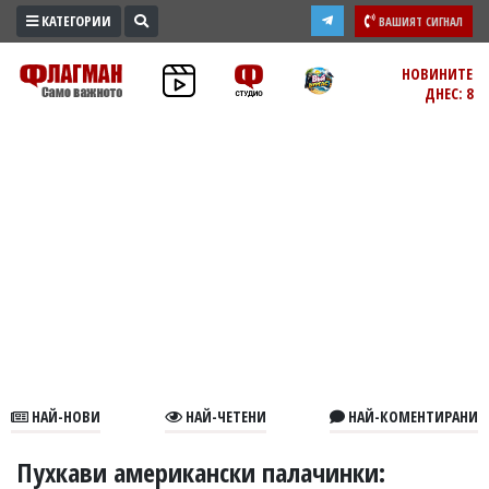
КАТЕГОРИИ
ВАШИЯТ СИГНАЛ
ПРОМО
НОВИНИТЕ
ДНЕС: 8
ЗОНА
ИЗБОРИ
2026
ПРАКТИЧНО
КУЛТУРА
ЗДРАВЕ
ПОЛИТИКА
ОБЩИНИ
ОБЩЕСТВО
ЛАЙФСТАЙЛ
НАЙ-НОВИ
НАЙ-ЧЕТЕНИ
НАЙ-КОМЕНТИРАНИ
ВОЙНАТА
В
Пухкави американски палачинки: