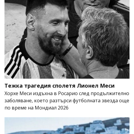
Тежка трагедия сполетя Лионел Меси
Хорхе Меси издъхна в Росарио след продължително
заболяване, което разтърси футболната звезда още
по време на Мондиал 2026