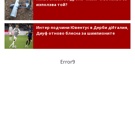
използва той?
Интер подчини Ювентус в Дерби дИталия,
Диуф отново блесна за шампионите
Error9