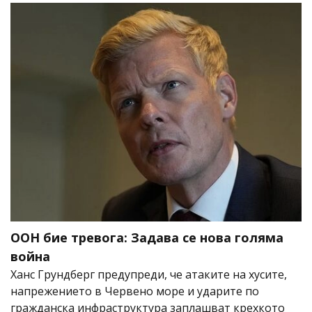
ООН бие тревога: Задава се нова голяма
война
Ханс Грундберг предупреди, че атаките на хусите,
напрежението в Червено море и ударите по
гражданска инфраструктура заплашват крехкото