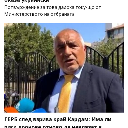
Потвърждение за това дадоха току-що от
Министерството на отбраната
ГЕРБ след взрива край Кардам: Има ли
риск дронове отново да навлязат в