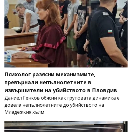
Психолог разясни механизмите,
превърнали непълнолетните в
извършители на убийството в Пловдив
Даниел Генков обясни как груповата динамика е
довела непълнолетните до убийството на
Младежкия хълм