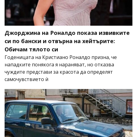
Джорджина на Роналдо показа извивките
си по бански и отвърна на хейтърите:
Обичам тялото си
Годеницата на Кристиано Роналдо призна, че
нападките понякога я нараняват, но отказва
чуждите представи за красота да определят
самочувствието ѝ