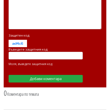
Защитен код:
Въведете защитния код:
Моля, въведете защитния код
0
Коментара по темата