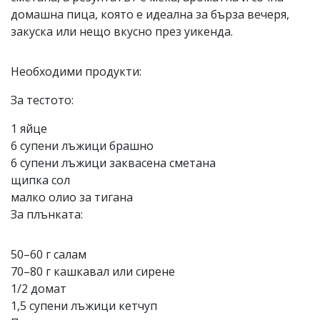
домашна пица, която е идеална за бърза вечеря,
закуска или нещо вкусно през уикенда.
Необходими продукти:
За тестото:
1 яйце
6 супени лъжици брашно
6 супени лъжици заквасена сметана
щипка сол
малко олио за тигана
За плънката:
50–60 г салам
70–80 г кашкавал или сирене
1/2 домат
1,5 супени лъжици кетчуп