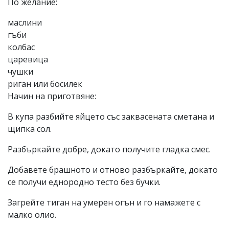
По желание:
маслини
гъби
колбас
царевица
чушки
риган или босилек
Начин на приготвяне:
В купа разбийте яйцето със заквасената сметана и
щипка сол.
Разбъркайте добре, докато получите гладка смес.
Добавете брашното и отново разбъркайте, докато
се получи еднородно тесто без бучки.
Загрейте тиган на умерен огън и го намажете с
малко олио.