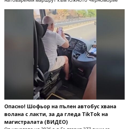
натоварения маршрут към Южното Черноморие
Опасно! Шофьор на пълен автобус хвана
волана с лакти, за да гледа TikTok на
магистралата (ВИДЕО)