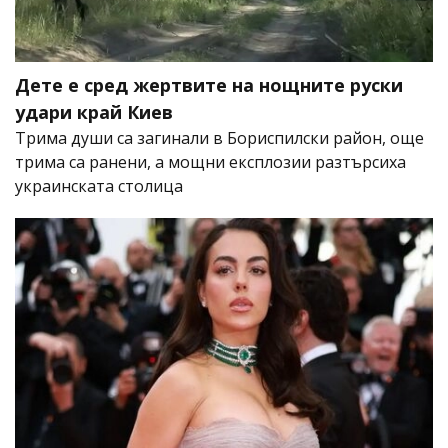
Дете е сред жертвите на нощните руски
удари край Киев
Трима души са загинали в Бориспилски район, още
трима са ранени, а мощни експлозии разтърсиха
украинската столица