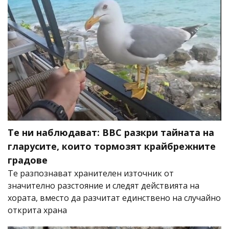
Те ни наблюдават: BBC разкри тайната на
гларусите, които тормозят крайбрежните
градове
Те разпознават хранителен източник от
значително разстояние и следят действията на
хората, вместо да разчитат единствено на случайно
открита храна