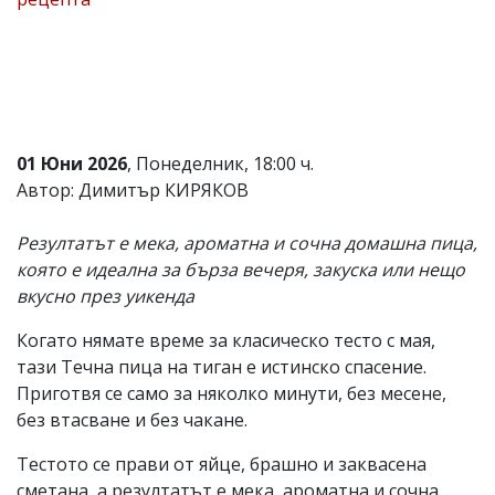
Коментарите
под
статиите
се
въвеждат
от
читателите
01 Юни 2026
, Понеделник, 18:00 ч.
и
редакцията
Автор: Димитър КИРЯКОВ
не
носи
Резултатът е мека, ароматна и сочна домашна пица,
отговорност
за
която е идеална за бърза вечеря, закуска или нещо
тях!
вкусно през уикенда
Ако
откриете
Когато нямате време за класическо тесто с мая,
обиден
за
тази Течна пица на тиган е истинско спасение.
вас
Приготвя се само за няколко минути, без месене,
коментар,
без втасване и без чакане.
моля
сигнализирайте
Тестото се прави от яйце, брашно и заквасена
ни!
сметана, а резултатът е мека, ароматна и сочна