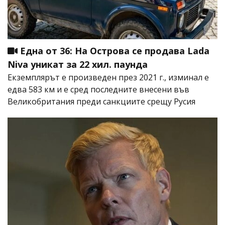
Една от 36: На Острова се продава Lada
Niva уникат за 22 хил. паунда
Екземплярът е произведен през 2021 г., изминал е
едва 583 км и е сред последните внесени във
Великобритания преди санкциите срещу Русия