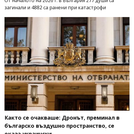
От началото на 2026 г. в България 277 души са
загинали и 4882 са ранени при катастрофи
Както се очакваше: Дронът, преминал в
българско въздушно пространство, се
оказа украински