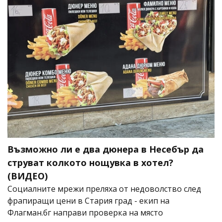
Възможно ли е два дюнера в Несебър да
струват колкото нощувка в хотел?
(ВИДЕО)
Социалните мрежи преляха от недоволство след
фрапиращи цени в Стария град - екип на
Флагман.бг направи проверка на място