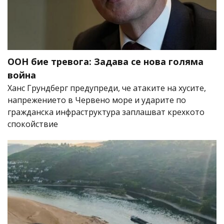
ООН бие тревога: Задава се нова голяма
война
Ханс Грундберг предупреди, че атаките на хусите,
напрежението в Червено море и ударите по
гражданска инфраструктура заплашват крехкото
спокойствие