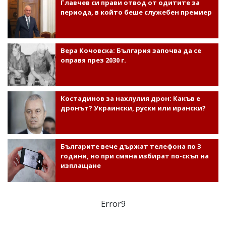
Главчев си прави отвод от одитите за
периода, в който беше служебен премиер
Вера Кочовска: България започва да се
оправя през 2030 г.
Костадинов за нахлулия дрон: Какъв е
дронът? Украински, руски или ирански?
Българите вече държат телефона по 3
години, но при смяна избират по-скъп на
изплащане
Error9