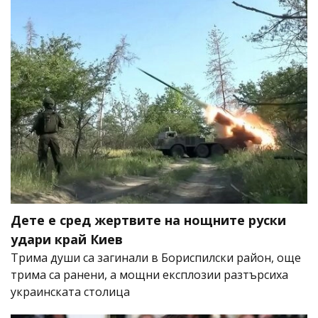
Дете е сред жертвите на нощните руски
удари край Киев
Трима души са загинали в Бориспилски район, още
трима са ранени, а мощни експлозии разтърсиха
украинската столица