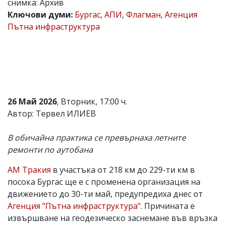
снимка: Архив
Коментарите
Ключови думи:
Бургас
,
АПИ
,
Флагман
,
Агенция
под
Пътна инфраструктура
статиите
се
въвеждат
от
читателите
и
редакцията
не
26 Май 2026
, Вторник, 17:00 ч.
носи
отговорност
Автор: Тервел ИЛИЕВ
за
тях!
В обичайна практика се превърнаха летните
Ако
откриете
ремонти по аутобана
обиден
за
АМ Тракия
в участъка от 218 км до 229-ти км в
вас
посока Бургас ще е с променена организация на
коментар,
моля
движението до 30-ти май, предупредиха днес от
сигнализирайте
Агенция "Пътна инфраструктура"
. Причината е
ни!
извършване на геодезическо заснемане във връзка