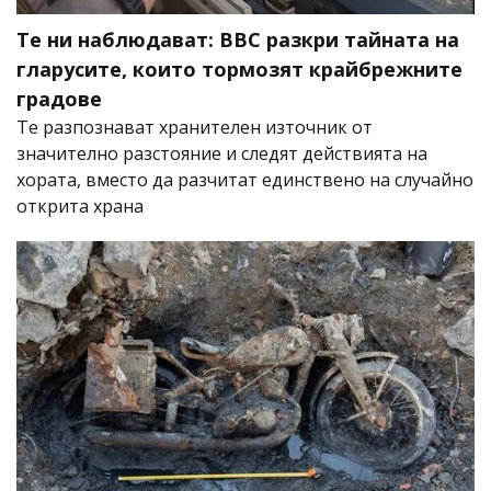
Те ни наблюдават: BBC разкри тайната на
гларусите, които тормозят крайбрежните
градове
Те разпознават хранителен източник от
значително разстояние и следят действията на
хората, вместо да разчитат единствено на случайно
открита храна