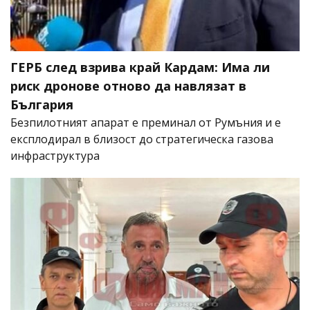
ГЕРБ след взрива край Кардам: Има ли
риск дронове отново да навлязат в
България
Безпилотният апарат е преминал от Румъния и е
експлодирал в близост до стратегическа газова
инфраструктура