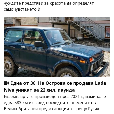
чуждите представи за красота да определят
самочувствието ѝ
Една от 36: На Острова се продава Lada
Niva уникат за 22 хил. паунда
Екземплярът е произведен през 2021 г., изминал е
едва 583 км и е сред последните внесени във
Великобритания преди санкциите срещу Русия