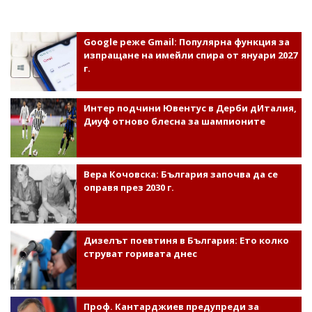
Google реже Gmail: Популярна функция за
изпращане на имейли спира от януари 2027
г.
Интер подчини Ювентус в Дерби дИталия,
Диуф отново блесна за шампионите
Вера Кочовска: България започва да се
оправя през 2030 г.
Дизелът поевтиня в България: Ето колко
струват горивата днес
Проф. Кантарджиев предупреди за