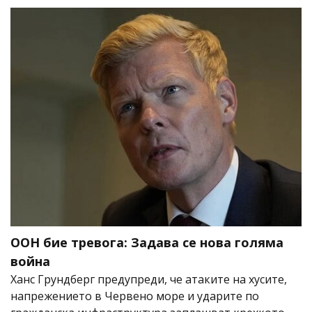
ООН бие тревога: Задава се нова голяма
война
Ханс Грундберг предупреди, че атаките на хусите,
напрежението в Червено море и ударите по