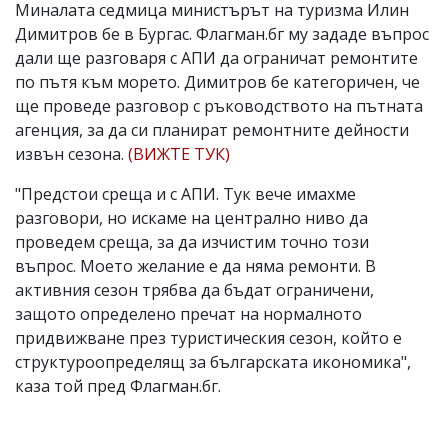
Миналата седмица министърът на туризма Илин
Димитров бе в Бургас. Флагман.бг му зададе въпрос
дали ще разговаря с АПИ да ограничат ремонтите
по пътя към морето. Димитров бе категоричен, че
ще проведе разговор с ръководството на пътната
агенция, за да си планират ремонтните дейности
извън сезона.
(ВИЖТЕ ТУК)
"Предстои среща и с АПИ. Тук вече имахме
разговори, но искаме на централно ниво да
проведем среща, за да изчистим точно този
въпрос. Моето желание е да няма ремонти. В
активния сезон трябва да бъдат ограничени,
защото определено пречат на нормалното
придвижване през туристическия сезон, който е
структуроопределящ за българската икономика",
каза той пред Флагман.бг.