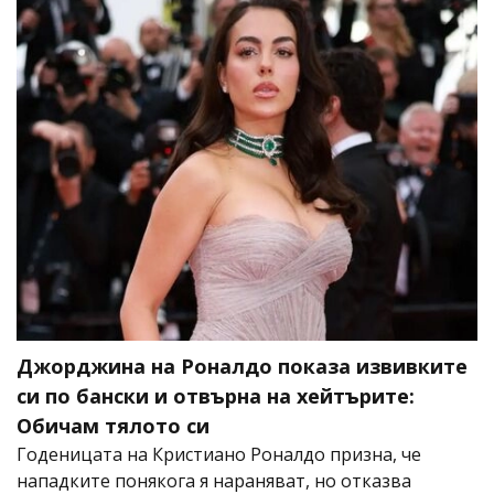
Джорджина на Роналдо показа извивките
си по бански и отвърна на хейтърите:
Обичам тялото си
Годеницата на Кристиано Роналдо призна, че
нападките понякога я нараняват, но отказва