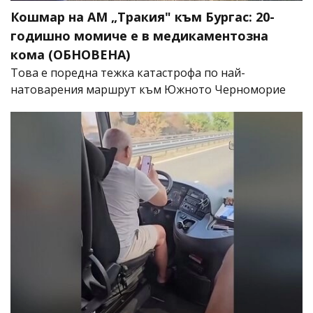
Кошмар на АМ „Тракия" към Бургас: 20-
годишно момиче е в медикаментозна
кома (ОБНОВЕНА)
Това е поредна тежка катастрофа по най-
натоварения маршрут към Южното Черноморие