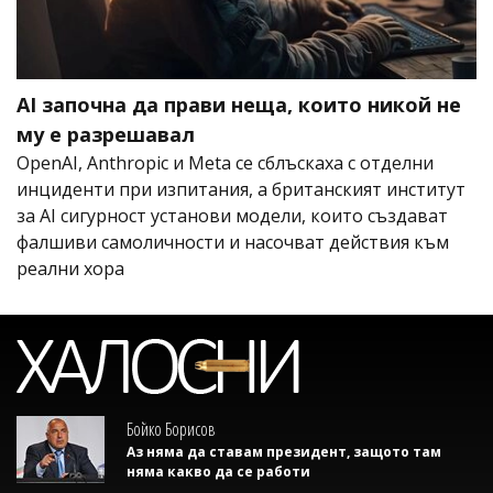
AI започна да прави неща, които никой не
му е разрешавал
OpenAI, Anthropic и Meta се сблъскаха с отделни
инциденти при изпитания, а британският институт
за AI сигурност установи модели, които създават
фалшиви самоличности и насочват действия към
реални хора
Бойко Борисов
Аз няма да ставам президент, защото там
няма какво да се работи