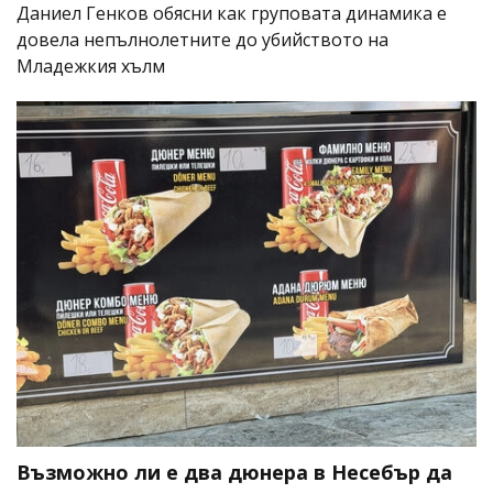
Даниел Генков обясни как груповата динамика е
довела непълнолетните до убийството на
Младежкия хълм
Възможно ли е два дюнера в Несебър да