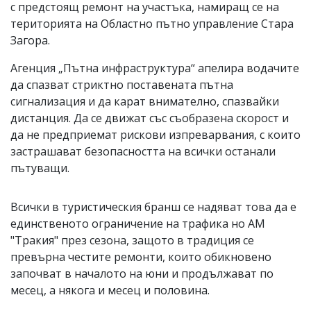
с предстоящ ремонт на участъка, намиращ се на
територията на Областно пътно управление Стара
Загора.
Агенция „Пътна инфраструктура“ апелира водачите
да спазват стриктно поставената пътна
сигнализация и да карат внимателно, спазвайки
дистанция. Да се движат със съобразена скорост и
да не предприемат рискови изпреварвания, с които
застрашават безопасността на всички останали
пътуващи.
Всички в туристическия бранш се надяват това да е
единственото ограничение на трафика но АМ
"Тракия" през сезона, защото в традиция се
превърна честите ремонти, които обикновено
започват в началото на юни и продължават по
месец, а някога и месец и половина.