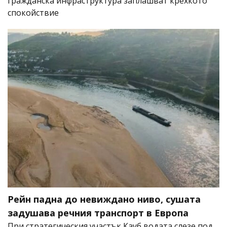
гражданска инфраструктура заплашват крехкото
спокойствие
Рейн падна до невиждано ниво, сушата
задушава речния транспорт в Европа
При стратегическия участък Кауб водата слезе под