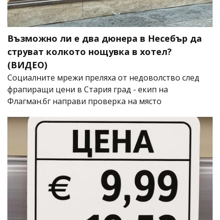
Възможно ли е два дюнера в Несебър да
струват колкото нощувка в хотел?
(ВИДЕО)
Социалните мрежи преляха от недоволство след
фрапиращи цени в Стария град - екип на
Флагман.бг направи проверка на място