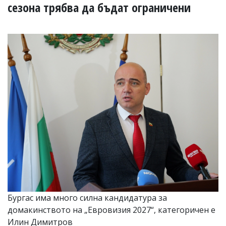
УКРАЙНА
сезона трябва да бъдат ограничени
СПОРТ
РАЗСЛЕДВАНЕ
БИЗНЕС
ЮГ
Управители:
Веселин
Василев,
email:
v.vasilev@flagman.bg
Катя
Касабова,
еmail:
k.kassabova@flagman.bg
Главен
редактор:
Иван
Бургас има много силна кандидатура за
Колев,
домакинството на „Евровизия 2027“, категоричен е
email:
office@flagman.bg
Илин Димитров