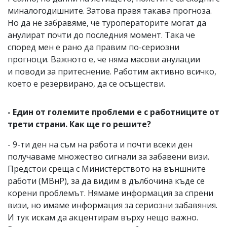
миналогодишните. Затова правя такава прогноза.
Но да не забравяме, че туроператорите могат да
анулират почти до последния момент. Така че
според мен е рано да правим по-сериозни
прогноци. Важното е, че няма масови анулации
и поводи за притеснение. Работим активно всичко,
което е резервирано, да се осъществи.
- Един от големите проблеми е с работниците от
трети страни. Как ще го решите?
- 9-ти ден на съм на работа и почти всеки ден
получаваме множество сигнали за забавени визи.
Предстои среща с Министерството на външните
работи (МВнР), за да видим в дълбочина къде се
корени проблемът. Нямаме информация за спрени
визи, но имаме информация за сериозни забавяния.
И тук искам да акцентирам върху нещо важно.