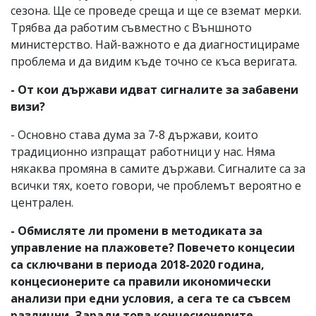
сезона. Ще се проведе среща и ще се вземат мерки.
Трябва да работим съвместно с Външното
министерство. Най-важното е да диагностицираме
проблема и да видим къде точно се къса веригата.
- От кои държави идват сигналите за забавени
визи?
- Основно става дума за 7-8 държави, които
традиционно изпращат работници у нас. Няма
някаква промяна в самите държави. Сигналите са за
всички тях, което говори, че проблемът вероятно е
централен.
- Обмисляте ли промени в методиката за
управление на плажовете? Повечето концесии
са сключвани в периода 2018-2020 година,
концесионерите са правили икономически
анализи при едни условия, а сега те са съвсем
различни. Заради това концесионерите