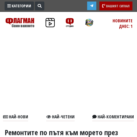
КАТЕГОРИИ
ВАШИЯТ СИГНАЛ
ПРОМО
НОВИНИТЕ
ДНЕС: 1
ЗОНА
ИЗБОРИ
2026
ПРАКТИЧНО
КУЛТУРА
ЗДРАВЕ
ПОЛИТИКА
ОБЩИНИ
ОБЩЕСТВО
ЛАЙФСТАЙЛ
НАЙ-НОВИ
НАЙ-ЧЕТЕНИ
НАЙ-КОМЕНТИРАНИ
ВОЙНАТА
В
Ремонтите по пътя към морето през