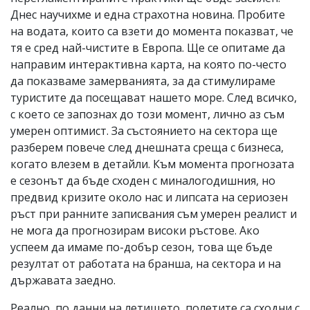
Днес научихме и една страхотна новина. Пробите
на водата, които са взети до момента показват, че
тя е сред най-чистите в Европа. Ще се опитаме да
направим интерактивна карта, на която по-често
да показваме замерванията, за да стимулираме
туристите да посещават нашето море. След всичко,
с което се запознах до този момент, лично аз съм
умерен оптимист. За състоянието на сектора ще
разберем повече след днешната среща с бизнеса,
когато влезем в детайли. Към момента прогнозата
е сезонът да бъде сходен с миналогодишния, но
предвид кризите около нас и липсата на сериозен
ръст при ранните записвания съм умерен реалист и
не мога да прогнозирам високи ръстове. Ако
успеем да имаме по-добър сезон, това ще бъде
резултат от работата на бранша, на сектора и на
държавата заедно.
Реално, по данни на летището, полетите са сходни с