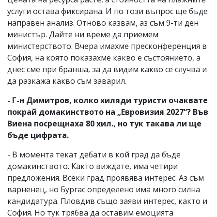
услуги остава фиксирана. И по този въпрос ще бъде
направен анализ. Отново казвам, аз съм 9-ти ден
министър. Дайте ни време да приемем
министерството. Вчера имахме пресконференция в
София, на която показахме какво е състоянието, а
днес сме при бранша, за да видим какво се случва и
да разкажа какво съм заварил.
- Г-н Димитров, колко хиляди туристи очаквате
покрай домакинството на „Евровизия 2027“? Във
Виена посрещнаха 80 хил., но тук такава ли ще
бъде цифрата.
- В момента текат дебати в кой град да бъде
домакинството. Както виждате, има четири
предложения. Всеки град проявява интерес. Аз съм
варненец, но Бургас определено има много силна
кандидатура. Пловдив също заяви интерес, както и
София. Но тук трябва да оставим емоцията