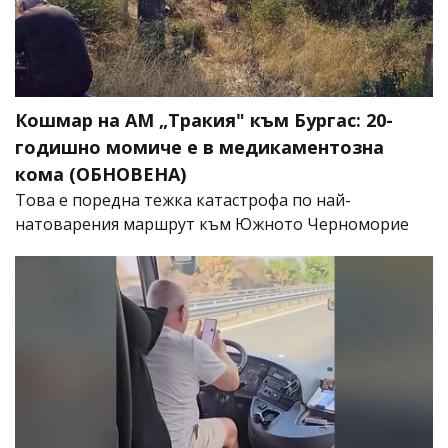
Кошмар на АМ „Тракия" към Бургас: 20-
годишно момиче е в медикаментозна
кома (ОБНОВЕНА)
Това е поредна тежка катастрофа по най-
натоварения маршрут към Южното Черноморие