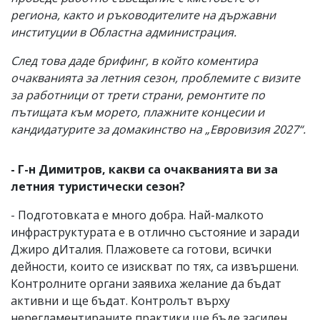
региона, както и ръководителите на държавни
институции в Областна администрация.
След това даде брифинг, в който коментира
очакванията за летния сезон, проблемите с визите
за работници от трети страни, ремонтите по
пътищата към морето, плажните концесии и
кандидатурите за домакинство на „Евровизия 2027“.
- Г-н Димитров, какви са очакванията ви за
летния туристически сезон?
- Подготовката е много добра. Най-малкото
инфраструктурата е в отлично състояние и заради
Джиро дИталия. Плажовете са готови, всички
дейности, които се изискват по тях, са извършени.
Контролните органи заявиха желание да бъдат
активни и ще бъдат. Контролът върху
нерегламентираните практики ще бъде засилен.