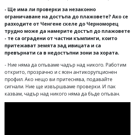
- Ще има ли проверки за незаконно
ограничаване на достъпа до плажовете? Ако се
разходите от Ченгене скеле до Черноморец
трудно може да намерите достъп до плажовете
- те са оградени от частни къмпинги, които
притежават земята зад ивицата и са
превърнати са в недостъпни зони за хората.
- Ние няма да опъваме чадър над никого. Работим
открито, прозрачно и с ясен антикорупционен
профил. Ако нещо ви притеснява, подавайте
сигнали. Ние ще извършваме проверки. И пак
казвам, чадър над никого няма да бъде опъван.