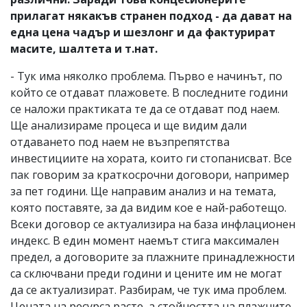
прилагат някакъв странен подход - да дават на
една цена чадър и шезлонг и да фактурират
масите, шалтета и т.нат.
- Тук има няколко проблема. Първо е начинът, по
който се отдават плажовете. В последните години
се наложи практиката те да се отдават под наем.
Ще анализираме процеса и ще видим дали
отдаването под наем не възпрепятства
инвестициите на хората, които ги стопанисват. Все
пак говорим за краткосрочни договори, например
за пет години. Ще направим анализ и на темата,
която поставяте, за да видим кое е най-работещо.
Всеки договор се актуализира на база инфлационен
индекс. В един момент наемът стига максимален
предел, а договорите за плажните принадлежности
са сключвани преди години и цените им не могат
да се актуализират. Разбирам, че тук има проблем.
Цената на ресурса расте, а стойността на плажните