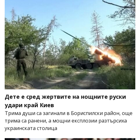
Дете е сред жертвите на нощните руски
удари край Киев
Трима души са загинали в Бориспилски район, още
трима са ранени, а мощни експлозии разтърсиха
украинската столица