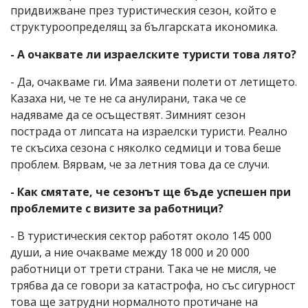
придвижване през туристическия сезон, който е
структуроопределящ за българската икономика.
- А очаквате ли израелските туристи това лято?
- Да, очакваме ги. Има заявени полети от летището.
Казаха ни, че те не са анулирани, така че се
надяваме да се осъществят. Зимният сезон
пострада от липсата на израелски туристи. Реално
те скъсиха сезона с няколко седмици и това беше
проблем. Вярвам, че за летния това да се случи.
- Как смятате, че сезонът ще бъде успешен при
проблемите с визите за работници?
- В туристическия сектор работят около 145 000
души, а ние очакваме между 18 000 и 20 000
работници от трети страни. Така че не мисля, че
трябва да се говори за катастрофа, но със сигурност
това ще затрудни нормалното протичане на