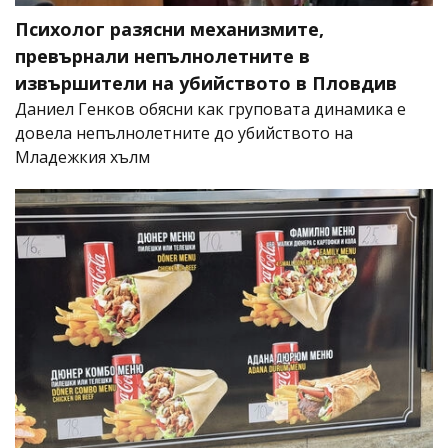
Психолог разясни механизмите,
превърнали непълнолетните в
извършители на убийството в Пловдив
Даниел Генков обясни как груповата динамика е
довела непълнолетните до убийството на
Младежкия хълм