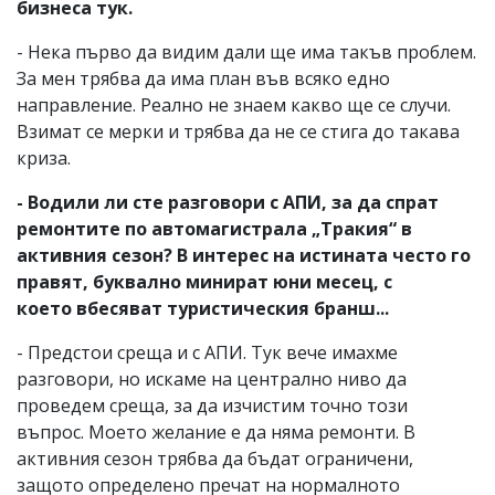
бизнеса тук.
- Нека първо да видим дали ще има такъв проблем.
За мен трябва да има план във всяко едно
направление. Реално не знаем какво ще се случи.
Взимат се мерки и трябва да не се стига до такава
криза.
- Водили ли сте разговори с АПИ, за да спрат
ремонтите по автомагистрала „Тракия“ в
активния сезон? В интерес на истината често го
правят, буквално минират юни месец, с
което вбесяват туристическия бранш...
- Предстои среща и с АПИ. Тук вече имахме
разговори, но искаме на централно ниво да
проведем среща, за да изчистим точно този
въпрос. Моето желание е да няма ремонти. В
активния сезон трябва да бъдат ограничени,
защото определено пречат на нормалното