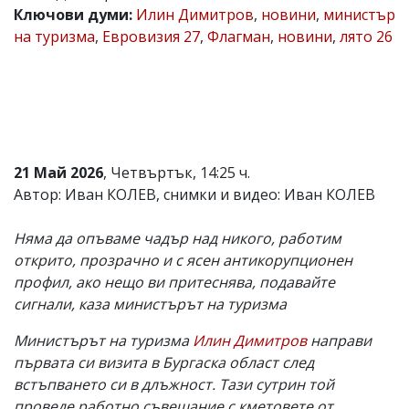
Ключови думи:
Илин Димитров
,
новини
,
министър
Коментарите
на туризма
,
Евровизия 27
,
Флагман
,
новини
,
лято 26
под
статиите
се
въвеждат
от
читателите
и
редакцията
не
21 Май 2026
, Четвъртък, 14:25 ч.
носи
Автор: Иван КОЛЕВ, снимки и видео: Иван КОЛЕВ
отговорност
за
тях!
Няма да опъваме чадър над никого, работим
Ако
открито, прозрачно и с ясен антикорупционен
откриете
профил, ако нещо ви притеснява, подавайте
обиден
за
сигнали, каза министърът на туризма
вас
коментар,
Министърът на туризма
Илин Димитров
направи
моля
първата си визита в Бургаска област след
сигнализирайте
ни!
встъпването си в длъжност. Тази сутрин той
проведе работно съвещание с кметовете от