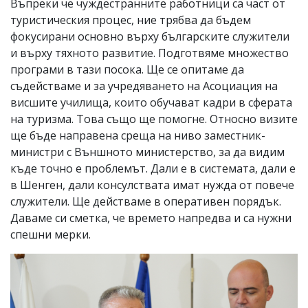
Въпреки че чуждестранните работници са част от
туристическия процес, ние трябва да бъдем
фокусирани основно върху българските служители
и върху тяхното развитие. Подготвяме множество
програми в тази посока. Ще се опитаме да
съдействаме и за учредяването на Асоциация на
висшите училища, които обучават кадри в сферата
на туризма. Това също ще помогне. Относно визите
ще бъде направена среща на ниво заместник-
министри с Външното министерство, за да видим
къде точно е проблемът. Дали е в системата, дали е
в Шенген, дали консулствата имат нужда от повече
служители. Ще действаме в оперативен порядък.
Даваме си сметка, че времето напредва и са нужни
спешни мерки.