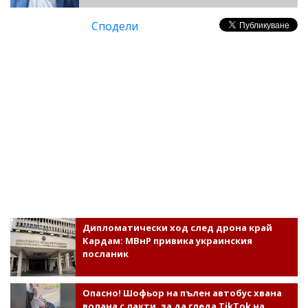
Сподели
Дипломатически ход след дрона край
Кардам: МВнР привика украинския
посланик
Опасно! Шофьор на пълен автобус хвана
волана с лакти, за да гледа TikTok на