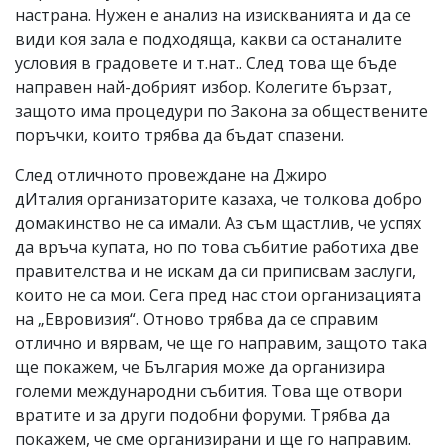
настрана. Нужен е анализ на изискванията и да се
види коя зала е подходяща, какви са останалите
условия в градовете и т.нат.. След това ще бъде
направен най-добрият избор. Колегите бързат,
защото има процедури по Закона за обществените
поръчки, които трябва да бъдат спазени.
След отличното провеждане на Джиро
дИталия организаторите казаха, че толкова добро
домакинство не са имали. Аз съм щастлив, че успях
да връча купата, но по това събитие работиха две
правителства и не искам да си приписвам заслуги,
които не са мои. Сега пред нас стои организацията
на „Евровизия“. Отново трябва да се справим
отлично и вярвам, че ще го направим, защото така
ще покажем, че България може да организира
големи международни събития. Това ще отвори
вратите и за други подобни форуми. Трябва да
покажем, че сме организирани и ще го направим.