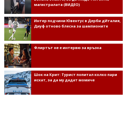
магистралата (ВИДЕО)
Интер подчини Ювентус в Дерби дИталия,
Диуф отново блесна за шампионите
Флиртът не е интервю за връзка
Шок на Крит: Турист попитал колко пари
искат, за да му дадат момиче