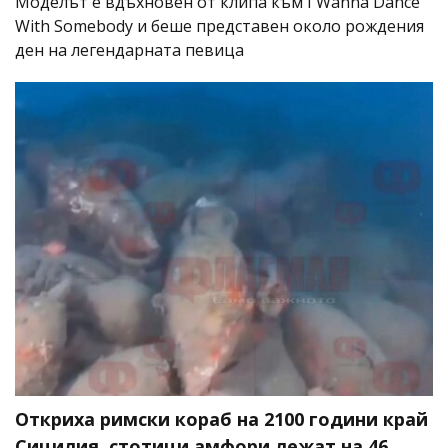
Моделът е вдъхновен от клипа към I Wanna Dance
With Somebody и беше представен около рождения
ден на легендарната певица
Откриха римски кораб на 2100 години край
Сицилия, стотици амфори лежат на 46