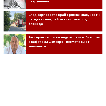
разрушения
След взривовете край Трявна: Евакуират и
съседни села, районът остава под
блокада
Ресторантьор към недоволните: Скъпо ви
е кафето за 2,50 евро - вземете си от
машината