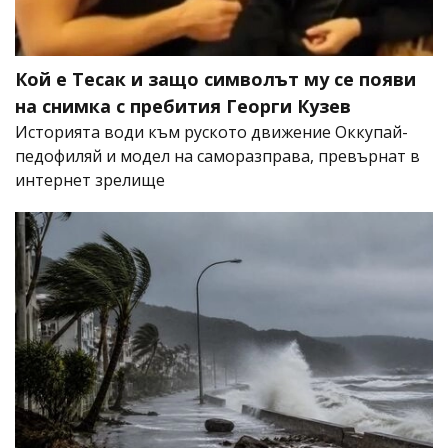
Кой е Тесак и защо символът му се появи
на снимка с пребития Георги Кузев
Историята води към руското движение Оккупай-
педофиляй и модел на саморазправа, превърнат в
интернет зрелище