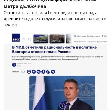
метра дълбочина
Останките са от II или I век преди новата ера, а
древните съдове са служили за пренасяне на вино и
зехтин