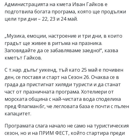
Администрацията на кмета Иван Гайков е
подготвила богата програма, която ще продължи
цели три дни – 22, 23 и 24 май.
„Музика, емоции, настроение и три дни, в които
градът ще живее в ритъма на празника.
Заповядайте да се забавляваме заедно!“, казва
кметът Гайков.
С т.нар. дълъг уикенд, тъй като 25 май е почивен
ден, се поставя и старт на Сезон 26. Очаква се в
града да пристигнат хиляди туристи и да станат
част от празничната програма. Хотелиери от
морската община с най-чистата вода споделиха
пред Флагман.бг, че легловата база е почти с пълен
капацитет.
Програмата слага начало не само на туристическия
сезон, но и на ПРИМ ФЕСТ, който стартира преди