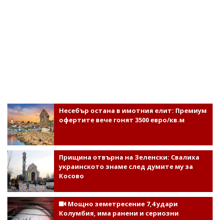
Несебър остана в имотния елит: Премиум
офертите вече гонят 3500 евро/кв.м
Прищина отвърна на Зеленски: Свалиха
украинското знаме след думите му за
Косово
Мощно земетресение 7,4 удари
Колумбия, има ранени и сериозни