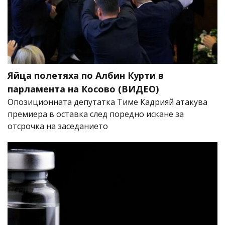
Яйца полетяха по Албин Курти в
парламента на Косово (ВИДЕО)
Опозиционната депутатка Тиме Кадрияй атакува
премиера в оставка след поредно искане за
отсрочка на заседанието