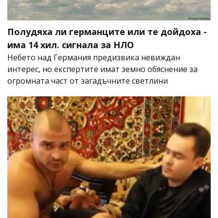
Полудяха ли германците или те дойдоха -
има 14 хил. сигнала за НЛО
Небето над Германия предизвика невиждан
интерес, но експертите имат земно обяснение за
огромната част от загадъчните светлини