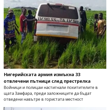
Нигерийската армия измъкна 33
отвлечени пътници след престрелка
Войници и полицаи настигнали похитителите в
щата Замфара, преди заложниците да бъдат
отведени навътре в гористата местност