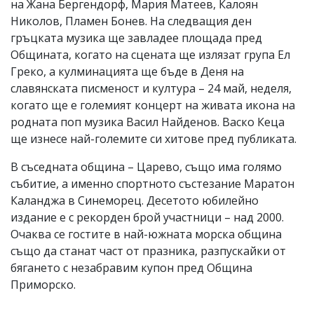
на Жана Бергендорф, Мария Матеев, Калоян
Николов, Пламен Бонев. На следващия ден
гръцката музика ще завладее площада пред
Общината, когато на сцената ще излязат група Ел
Греко, а кулминацията ще бъде в Деня на
славянската писменост и култура – 24 май, неделя,
когато ще е големият концерт на живата икона на
родната поп музика Васил Найденов. Васко Кеца
ще изнесе най-големите си хитове пред публиката.
В съседната община – Царево, също има голямо
събитие, а именно спортното състезание Маратон
Каланджа в Синеморец. Десетото юбилейно
издание е с рекорден брой участници – над 2000.
Очаква се гостите в най-южната морска община
също да станат част от празника, разпускайки от
бягането с незабравим купон пред Община
Приморско.