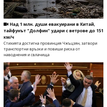
Над 1 млн. души евакуирани в Китай,
тайфунът "Долфин" удари с ветрове до 151
км/ч
Стихията достигна провинция Чжъцзян, затвори
транспортни връзки и повиши риска от
наводнения и свлачища