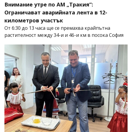
Внимание утре по АМ „Тракия“:
Ограничават аварийната лента в 12-
километров участък
От 6:30 до 13 часа ще се премахва крайпътна
растителност между 34-и и 46-и км в посока София