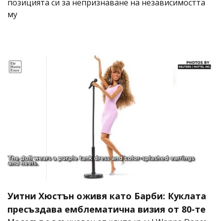
позицията си за непризнаване на независимостта
му
Уитни Хюстън оживя като Барби: Куклата
пресъздава емблематична визия от 80-те