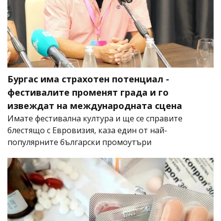
Бургас има страхотен потенциал -
фестивалите променят града и го
извеждат на международната сцена
Имате фестивална култура и ще се справите
блестящо с Евровизия, каза един от най-
популярните български промоутъри