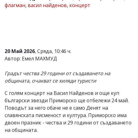
флагман
,
васил найденов
,
концерт
Коментарите
под
статиите
се
въвеждат
от
читателите
и
20 Май 2026
, Сряда, 10:46 ч.
редакцията
не
Автор: Емел МАХМУД
носи
отговорност
Градът чества 29 години от създаването на
за
тях!
общината, очакват се хиляди туристи
Ако
откриете
С голям концерт на Васил Найденов и още куп
обиден
български звезди Приморско ще отбележи 24 май.
за
вас
Поводът за него обаче не е само Денят на
коментар,
славянската писменост и култура. Приморско има
моля
двоен празник - чества и 29 години от създаването
сигнализирайте
ни!
на общината.