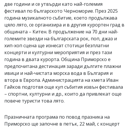
две години и се утвърди като най-големия
фестивал по българското Черноморие. През 2025
година музикалното събитие, което продължава
цяло лято, се организира и в другия курортен град в
общината – Китен. В продължение на 70 дни най-
големите звезди на българската рок, поп, джаз и
хип-хоп сцена ще изнесат стотици безплатни
концерти и културни мероприятия и през тази
година в двата курорта. Община Приморско е
предпочитана дестинация заради дългите плажни
ивици и най-чистата морска вода в България и
втора в Европа. Администрацията на кмета Иван
Гайков подготвя още куп събития извън фестивала
– спортни, културни и др., които да привлекат още
повече туристи това лято.
Празничната програма по повод празника на
Приморско ще започне в петък, 22 май, с концерт