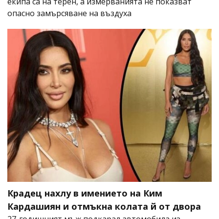
екипа са на терен, а измерванията не показват
опасно замърсяване на въздуха
Крадец нахлу в имението на Ким
Кардашиян и отмъкна колата й от двора
27-годишният мъж подкарал автомобила из