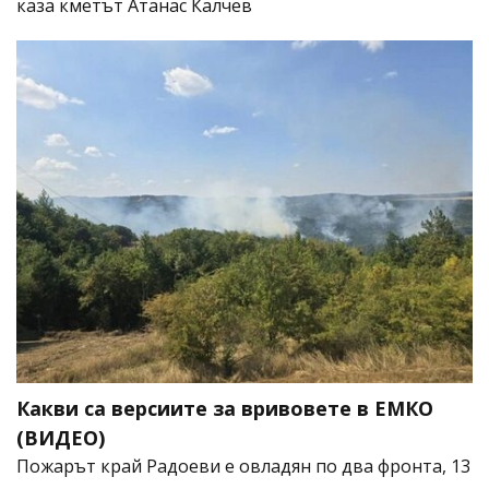
каза кметът Атанас Калчев
Какви са версиите за вривовете в ЕМКО
(ВИДЕО)
Пожарът край Радоеви е овладян по два фронта, 13