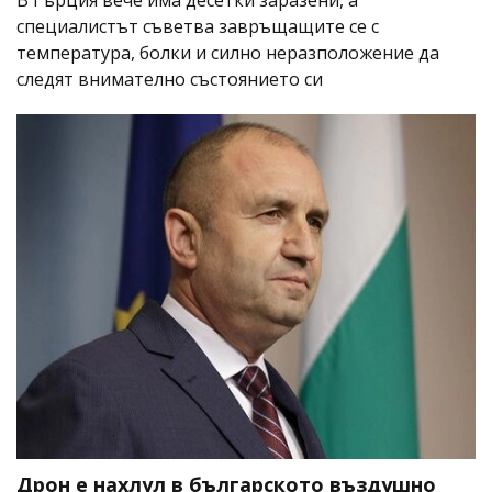
В Гърция вече има десетки заразени, а
специалистът съветва завръщащите се с
температура, болки и силно неразположение да
следят внимателно състоянието си
Дрон е нахлул в българското въздушно