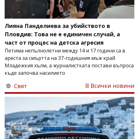
Лияна Панделиева за убийството в
Пловдив: Това не е единичен случай, а
част от процес на детска агресия
Петима непълнолетни между 14 и 17 години са в
ареста за смъртта на 37-годишния мъж край
Младежкия хълм, а журналистката постави въпроса
къде започва насилието
Всички новини
Свят