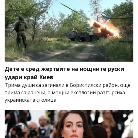
Дете е сред жертвите на нощните руски
удари край Киев
Трима души са загинали в Бориспилски район, още
трима са ранени, а мощни експлозии разтърсиха
украинската столица