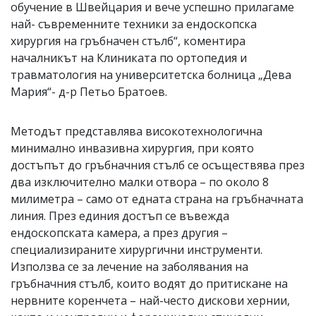
обучение в Швейцария и вече успешно прилагаме
най- съвременните техники за ендоскопска
хирургия на гръбначен стълб“, коментира
началникът на Клиниката по ортопедия и
травматология на университетска болница „Дева
Мария“- д-р Петьо Братоев.
Методът представлява високотехнологична
минимално инвазивна хирургия, при която
достъпът до гръбначния стълб се осъществява през
два изключително малки отвора – по около 8
милиметра – само от едната страна на гръбначната
линия. През единия достъп се въвежда
ендоскопската камера, а през другия –
специализираните хирургични инструменти.
Използва се за лечение на заболявания на
гръбначния стълб, които водят до притискане на
нервните коренчета – най-често дискови хернии,