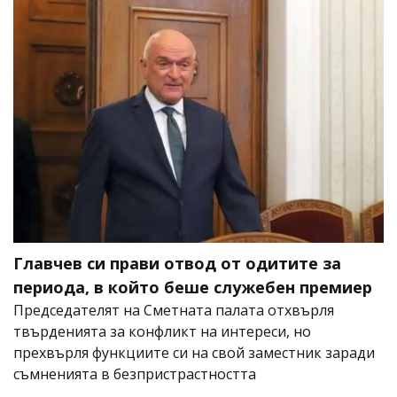
Главчев си прави отвод от одитите за
периода, в който беше служебен премиер
Председателят на Сметната палата отхвърля
твърденията за конфликт на интереси, но
прехвърля функциите си на свой заместник заради
съмненията в безпристрастността