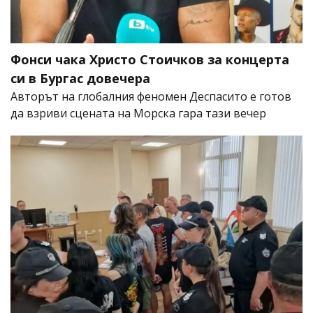
Фонси чака Христо Стоичков за концерта
си в Бургас довечера
Авторът на глобалния феномен Деспасито е готов
да взриви сцената на Морска гара тази вечер