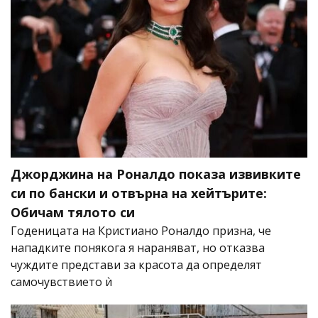
Джорджина на Роналдо показа извивките
си по бански и отвърна на хейтърите:
Обичам тялото си
Годеницата на Кристиано Роналдо призна, че
нападките понякога я нараняват, но отказва
чуждите представи за красота да определят
самочувствието ѝ