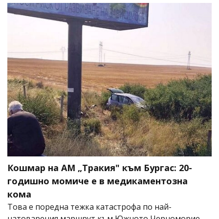
Кошмар на АМ „Тракия" към Бургас: 20-
годишно момиче е в медикаментозна
кома
Това е поредна тежка катастрофа по най-
натоварения маршрут към Южното Черноморие