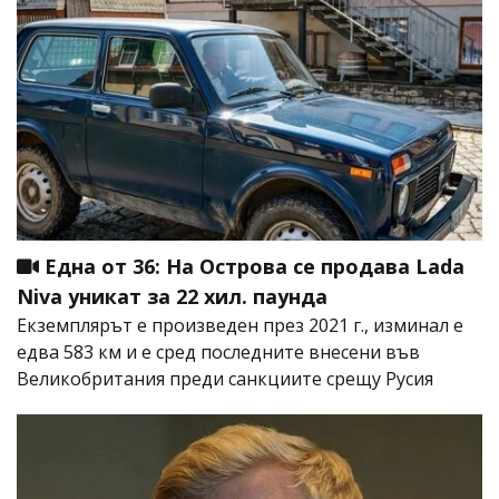
Една от 36: На Острова се продава Lada
Niva уникат за 22 хил. паунда
Екземплярът е произведен през 2021 г., изминал е
едва 583 км и е сред последните внесени във
Великобритания преди санкциите срещу Русия