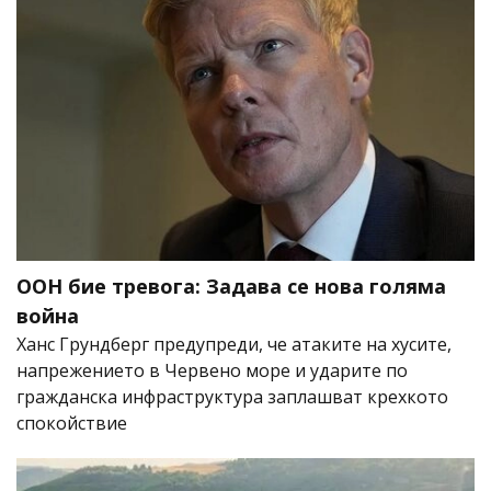
ООН бие тревога: Задава се нова голяма
война
Ханс Грундберг предупреди, че атаките на хусите,
напрежението в Червено море и ударите по
гражданска инфраструктура заплашват крехкото
спокойствие