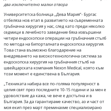
два изключително малки отвора
Университетска болница „Дева Мария“- Бургас
отбеляза нов етап в развитието на съвременната
гръбначна хирургия у нас, след като преди няколко
седмици в лечебното заведение бяха извършени
четири ендоскопски операции на гръбначния стълб
по метода на бипорталната ендоскопска хирургия.
Това стана възможно благодарение на
внедряването на високотехнологична система за
ендоскопска хирургия на гръбначния стълб на
швейцарската компания Nexon Medical, която към
този момент е единствена в България.
„Техниката набира все по-голяма популярност в
целия свят през последните 10-15 години и за мен е
удоволствие да кажа, че вече е достъпна и в
България. За да гарантираме качество, аз и част от
моя екип през март преминахме специализирано