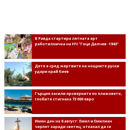
В Равда стартира лятната арт
работилничка на НЧ "Гоце Делчев -1943"
Дете е сред жертвите на нощните руски
удари край Киев
Гърция засили проверките по плажовете,
глобите стигнаха 73 000 евро
Имен ден на 8 август: Емил и Емилиан
черпят заради светец, отказал да се