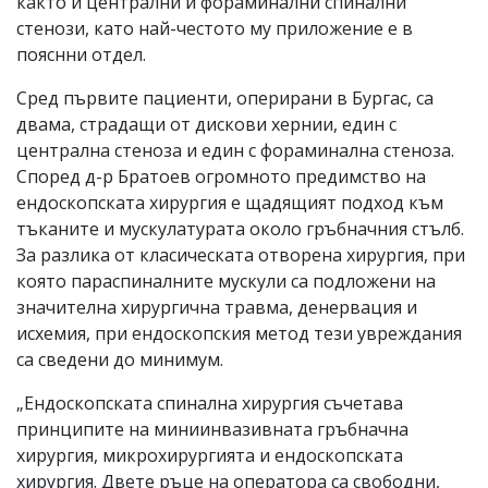
както и централни и фораминални спинални
стенози, като най-честото му приложение е в
пояснни отдел.
Сред първите пациенти, оперирани в Бургас, са
двама, страдащи от дискови хернии, един с
централна стеноза и един с фораминална стеноза.
Според д-р Братоев огромното предимство на
ендоскопската хирургия е щадящият подход към
тъканите и мускулатурата около гръбначния стълб.
За разлика от класическата отворена хирургия, при
която параспиналните мускули са подложени на
значителна хирургична травма, денервация и
исхемия, при ендоскопския метод тези увреждания
са сведени до минимум.
„Ендоскопската спинална хирургия съчетава
принципите на миниинвазивната гръбначна
хирургия, микрохирургията и ендоскопската
хирургия. Двете ръце на оператора са свободни,