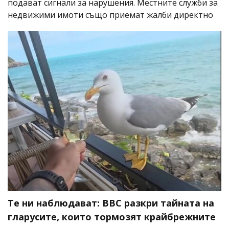
подават сигнали за нарушения. Местните служби за
недвижими имоти също приемат жалби директно
Те ни наблюдават: BBC разкри тайната на
гларусите, които тормозят крайбрежните