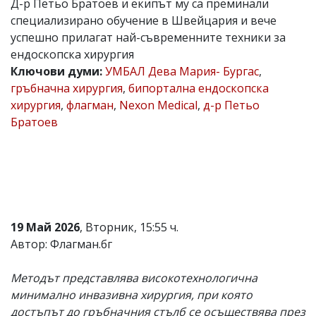
Д-р Петьо Братоев и екипът му са преминали
Коментарите
специализирано обучение в Швейцария и вече
под
успешно прилагат най-съвременните техники за
статиите
ендоскопска хирургия
се
въвеждат
Ключови думи:
УМБАЛ Дева Мария- Бургас
,
от
гръбначна хирургия
,
бипортална ендоскопска
читателите
хирургия
,
флагман
,
Nexon Medical
,
д-р Петьо
и
редакцията
Братоев
не
носи
отговорност
за
тях!
Ако
откриете
обиден
19 Май 2026
, Вторник, 15:55 ч.
за
Автор: Флагман.бг
вас
коментар,
моля
Методът представлява високотехнологична
сигнализирайте
минимално инвазивна хирургия, при която
ни!
достъпът до гръбначния стълб се осъществява през