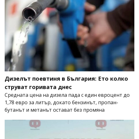
Дизелът поевтиня в България: Ето колко
струват горивата днес
Средната цена на дизела пада с един евроцент до
1,78 евро за литър, докато бензинът, пропан-
бутанът и метанът остават без промяна