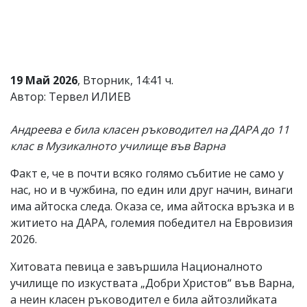
Коментарите
под
статиите
се
въвеждат
от
19 Май 2026
, Вторник, 14:41 ч.
читателите
Автор: Тервел ИЛИЕВ
и
редакцията
не
Андреева е била класен ръководител на ДАРА до 11
носи
клас в Музикалното училище във Варна
отговорност
за
Факт е, че в почти всяко голямо събитие не само у
тях!
Ако
нас, но и в чужбина, по един или друг начин, винаги
откриете
има айтоска следа. Оказа се, има айтоска връзка и в
обиден
житието на ДАРА, големия победител на Евровизия
за
вас
2026.
коментар,
моля
Хитовата певица е завършила Националното
сигнализирайте
училище по изкуствата „Добри Христов“ във Варна,
ни!
а неин класен ръководител е била айтозлийката