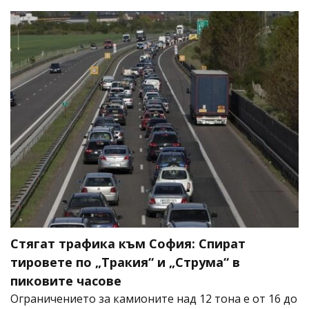
Стягат трафика към София: Спират
тировете по „Тракия“ и „Струма“ в
пиковите часове
Ограничението за камионите над 12 тона е от 16 до