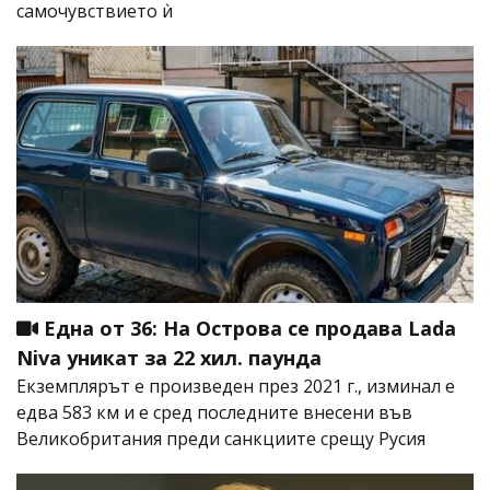
самочувствието ѝ
Една от 36: На Острова се продава Lada
Niva уникат за 22 хил. паунда
Екземплярът е произведен през 2021 г., изминал е
едва 583 км и е сред последните внесени във
Великобритания преди санкциите срещу Русия