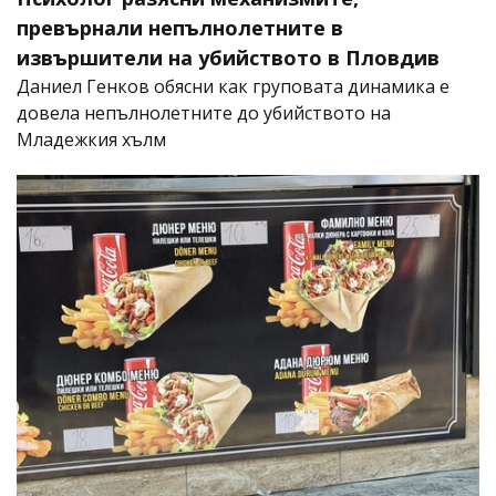
превърнали непълнолетните в
извършители на убийството в Пловдив
Даниел Генков обясни как груповата динамика е
довела непълнолетните до убийството на
Младежкия хълм