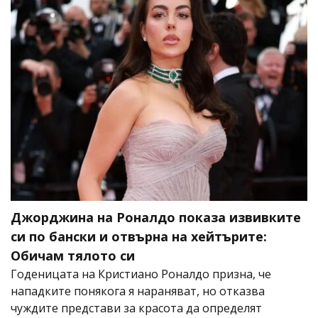
Джорджина на Роналдо показа извивките
си по бански и отвърна на хейтърите:
Обичам тялото си
Годеницата на Кристиано Роналдо призна, че
нападките понякога я нараняват, но отказва
чуждите представи за красота да определят