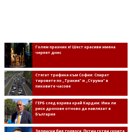
Голям празник е! Шест красиви имена
черпят днес
Стягат трафика към София: Спират
тировете по „Тракия“ и „Струма“ в
пиковите часове
ГЕРБ след взрива край Кардам: Има ли
риск дронове отново да навлязат в
България
Зеленски бие тревога: Путин готви скрита