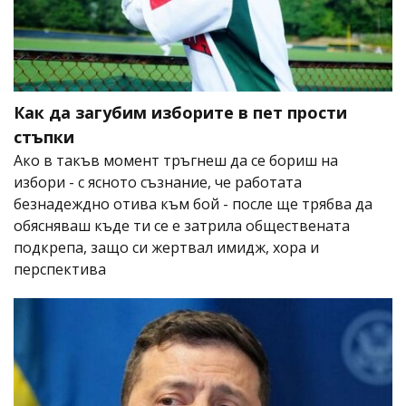
Как да загубим изборите в пет прости
стъпки
Ако в такъв момент тръгнеш да се бориш на
избори - с ясното съзнание, че работата
безнадеждно отива към бой - после ще трябва да
обясняваш къде ти се е затрила обществената
подкрепа, защо си жертвал имидж, хора и
перспектива