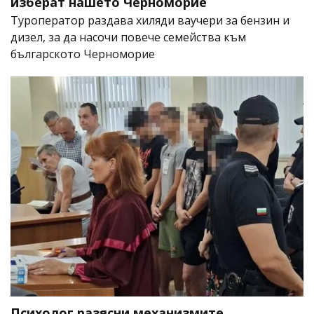
изберат нашето Черноморие
Туроператор раздава хиляди ваучери за бензин и
дизел, за да насочи повече семейства към
българското Черноморие
Психолог разясни механизмите,