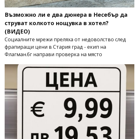
Възможно ли е два дюнера в Несебър да
струват колкото нощувка в хотел?
(ВИДЕО)
Социалните мрежи преляха от недоволство след
фрапиращи цени в Стария град - екип на
Флагман.бг направи проверка на място