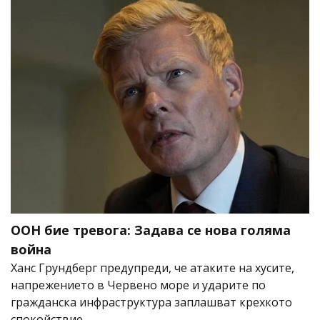
ООН бие тревога: Задава се нова голяма
война
Ханс Грундберг предупреди, че атаките на хусите,
напрежението в Червено море и ударите по
гражданска инфраструктура заплашват крехкото
спокойствие