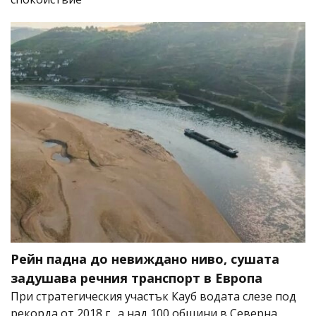
Рейн падна до невиждано ниво, сушата
задушава речния транспорт в Европа
При стратегическия участък Кауб водата слезе под
рекорда от 2018 г., а над 100 общини в Северна