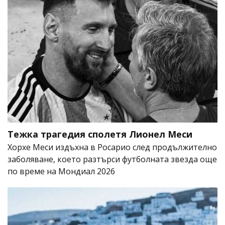
Тежка трагедия сполетя Лионел Меси
Хорхе Меси издъхна в Росарио след продължително
заболяване, което разтърси футболната звезда още
по време на Мондиал 2026