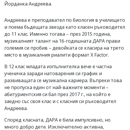
Йорданка Андреева.
Андреева е преподавател по биология в училището
и поема бъдещата звезда като класен ръководител
до 11 клас. Именно тогава – през 2015 година,
музикалният талант на 16-годишната ДАРА прави
големия си пробив – девойката се класира на трето
място в музикалния риалити формат X Factor.
В 12 клас младата изпълнителка вече е частна
ученичка заради натоварения си график и
развиващата се музикална кариера. Въпреки това
не пропуска един от най-важните моменти –
абитуриентския си бал през 2017 г., на който е
заедно със своя клас и с класния си ръководител
Андреева.
Според класната, ДАРА е била импулсивно, но
много добро дете. Изключително активна,