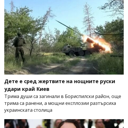
Дете е сред жертвите на нощните руски
удари край Киев
Трима души са загинали в Бориспилски район, още
трима са ранени, а мощни експлозии разтърсиха
украинската столица