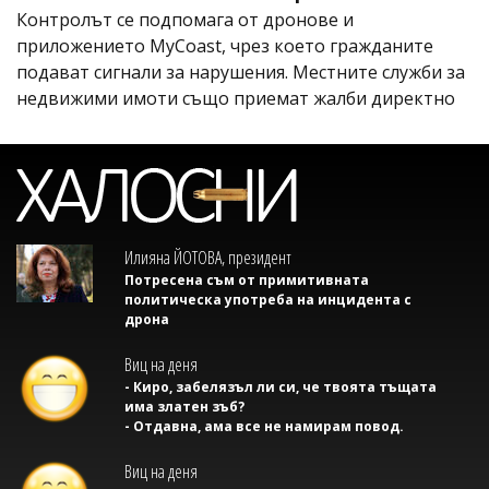
Контролът се подпомага от дронове и
приложението MyCoast, чрез което гражданите
подават сигнали за нарушения. Местните служби за
недвижими имоти също приемат жалби директно
Илияна ЙОТОВА, президент
Потресена съм от примитивната
политическа употреба на инцидента с
дрона
Виц на деня
- Киро, забелязъл ли си, че твоята тъщата
има златен зъб?
- Отдавна, ама все не намирам повод.
Виц на деня