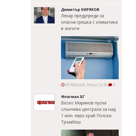
Димитър КИРЯКОВ
Лекар предупреди за
опасна грешка с климатика
в жегите
07/08/2026, Петък 13:30
0
Флагман.БГ
Веско Маринов пусна
слънчева централа за над
1 млн. евро край Полски
Тръмбеш