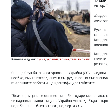
17 Май 
УКРАЙНА
Автор: 
СПОРТ
Координ
РАЗСЛЕДВАНЕ
комитет
БИЗНЕС
Русия в
ЮГ
страна 
Координ
Управители:
военноп
Веселин
Василев,
Координ
email:
комитет
Ключови думи:
русия
,
украйна
,
война
,
тела
,
върнати
v.vasilev@flagman.bg
репатри
Катя
Касабова,
Според Службата за сигурност на Украйна (ССУ) следова
еmail:
k.kassabova@flagman.bg
необходимите изследвания в сътрудничество със специал
вътрешните работи и ще идентифицират убитите.
Главен
редактор:
Иван
"Всяко връщане се осъществява благодарение на сложна
Колев,
email:
че падналите защитници на Украйна могат да бъдат върна
office@flagman.bg
подобаващо с близките си", подчерта ССУ.