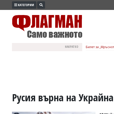
КАТЕГОРИИ
ПРОМО
ЗОНА
ИЗБОРИ
2026
ПРАКТИЧНО
НАКРАТКО
Билет за „Мръснот
КУЛТУРА
ЗДРАВЕ
ПОЛИТИКА
ОБЩИНИ
ОБЩЕСТВО
ЛАЙФСТАЙЛ
Русия върна на Украйна
ВОЙНАТА
В