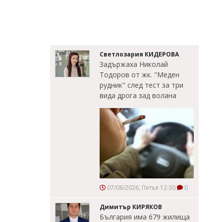
Светлозария КИДЕРОВА
Задържаха Николай
Тодоров от жк. "Меден
рудник" след тест за три
вида дрога зад волана
07/08/2026, Петък 12:30
0
Димитър КИРЯКОВ
България има 679 жилища