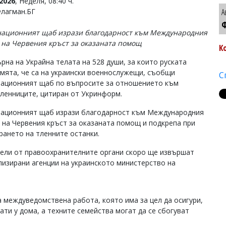
2026
, Неделя, 08:40 ч.
Флагман.БГ
А
Ф
ационният щаб изрази благодарност към Международния
 на Червения кръст за оказаната помощ
К
ърна на Украйна телата на 528 души, за които руската
смята, че са на украински военнослужещи, съобщи
С
ационният щаб по въпросите за отношението към
ленниците, цитиран от Укринформ.
ационният щаб изрази благодарност към Международния
 на Червения кръст за оказаната помощ и подкрепа при
рането на тленните останки.
тели от правоохранителните органи скоро ще извършат
изирани агенции на украинското министерство на
 междуведомствена работа, която има за цел да осигури,
ти у дома, а техните семейства могат да се сбогуват