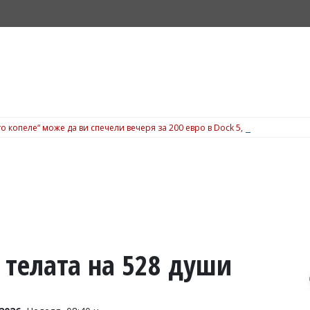
о копеле“ може да ви спечели вечеря за 200 евро в Dock 5, вижте подробн
 телата на 528 души