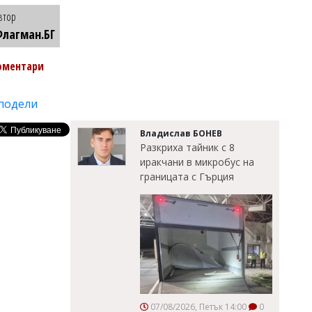
втор
лагман.БГ
оментари
подели
Владислав БОНЕВ
Разкриха тайник с 8
иракчани в микробус на
границата с Гърция
07/08/2026, Петък 14:00
0