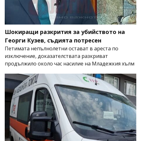
Шокиращи разкрития за убийството на
Георги Кузев, съдията потресен
Петимата непълнолетни остават в ареста по
изключение, доказателствата разкриват
продължило около час насилие на Младежкия хълм