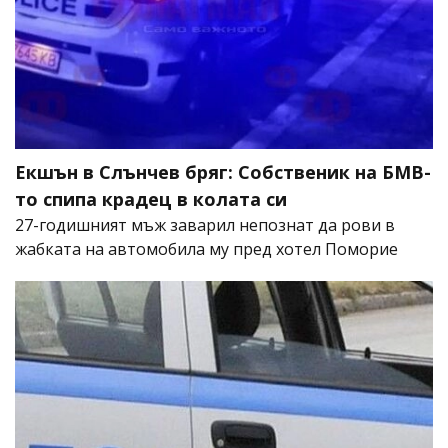
Екшън в Слънчев бряг: Собственик на БМВ-
то спипа крадец в колата си
27-годишният мъж заварил непознат да рови в
жабката на автомобила му пред хотел Поморие