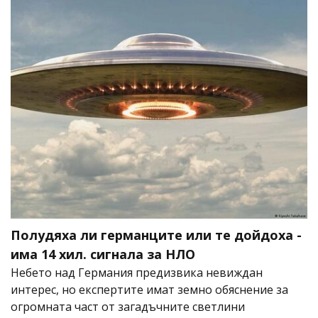
Полудяха ли германците или те дойдоха -
има 14 хил. сигнала за НЛО
Небето над Германия предизвика невиждан
интерес, но експертите имат земно обяснение за
огромната част от загадъчните светлини