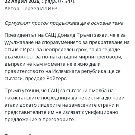
22 Април 2026
, Сряда, 07:54 ч.
Автор: Тервел ИЛИЕВ
Ормузкият проток продължава да е основна тема
Президентът на САЩ Доналд Тръмп заяви, че е за
удължаване на споразумението за прекратяване на
огъня с Иран за неопределен срок, за да се даде
възможност за по-нататъшни мирни преговори,
въпреки че към момента не е ясно дали
правителството на Ислямската република ще се
съгласи, предаде Ройтерс.
Тръмп уточни, че САЩ са съгласни с молба на
пакистанските посредници да не се стига до нови
атаки докато лидерите на замесените страни и
представителите им не излязат с унифицирано
предложение в преговорите.