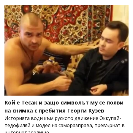
Кой е Тесак и защо символът му се появи
на снимка с пребития Георги Кузев
Историята води към руското движение Оккупай-
педофиляй и модел на саморазправа, превърнат в
интернет зрелище