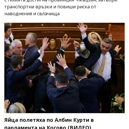
транспортни връзки и повиши риска от
наводнения и свлачища
Яйца полетяха по Албин Курти в
парламента на Косово (ВИДЕО)