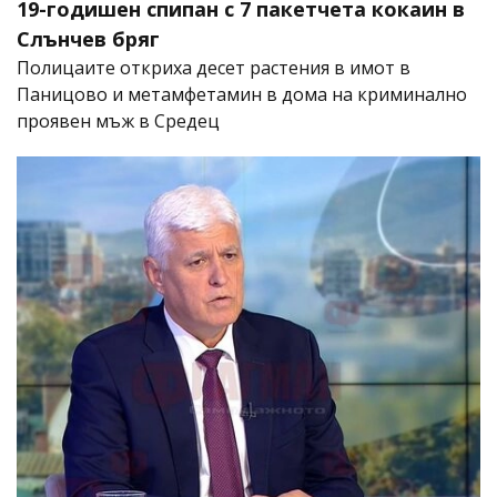
19-годишен спипан с 7 пакетчета кокаин в
Слънчев бряг
Полицаите откриха десет растения в имот в
Паницово и метамфетамин в дома на криминално
проявен мъж в Средец