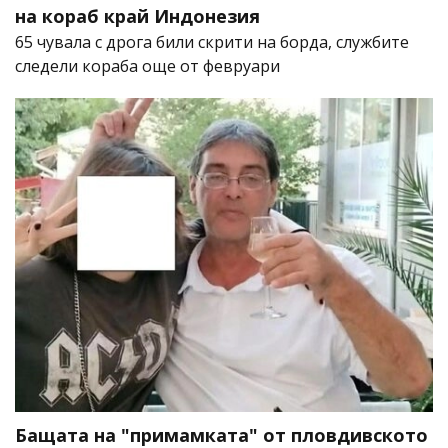
на кораб край Индонезия
65 чувала с дрога били скрити на борда, службите
следели кораба още от февруари
Бащата на "примамката" от пловдивското