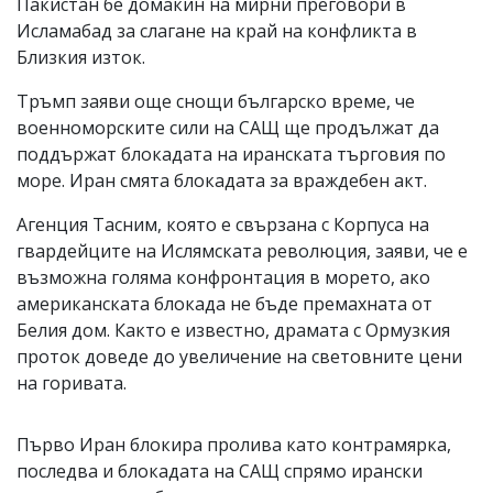
Пакистан бе домакин на мирни преговори в
Исламабад за слагане на край на конфликта в
Близкия изток.
Тръмп заяви още снощи българско време, че
военноморските сили на САЩ ще продължат да
поддържат блокадата на иранската търговия по
море. Иран смята блокадата за враждебен акт.
Агенция Тасним, която е свързана с Корпуса на
гвардейците на Ислямската революция, заяви, че е
възможна голяма конфронтация в морето, ако
американската блокада не бъде премахната от
Белия дом. Както е известно, драмата с Ормузкия
проток доведе до увеличение на световните цени
на горивата.
Първо Иран блокира пролива като контрамярка,
последва и блокадата на САЩ спрямо ирански