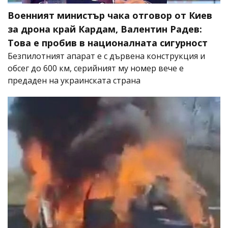
Военният министър чака отговор от Киев
за дрона край Кардам, Валентин Радев:
Това е пробив в националната сигурност
Безпилотният апарат е с дървена конструкция и
обсег до 600 км, серийният му номер вече е
предаден на украинската страна