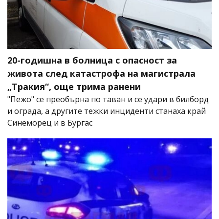
20-годишна в болница с опасност за
живота след катастрофа на магистрала
„Тракия“, още трима ранени
"Пежо" се преобърна по таван и се удари в билборд
и ограда, а другите тежки инциденти станаха край
Синеморец и в Бургас