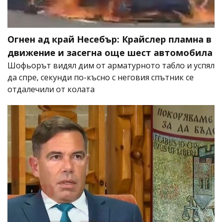
Огнен ад край Несебър: Крайслер пламна в
движение и засегна още шест автомобила
Шофьорът видял дим от арматурното табло и успял
да спре, секунди по-късно с неговия спътник се
отдалечили от колата