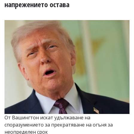
УКРАЙНА
напрежението остава
СПОРТ
РАЗСЛЕДВАНЕ
БИЗНЕС
ЮГ
Управители:
Веселин
Василев,
email:
v.vasilev@flagman.bg
Катя
Касабова,
еmail:
k.kassabova@flagman.bg
Главен
редактор:
Иван
От Вашингтон искат удължаване на
Колев,
споразумението за прекратяване на огъня за
email:
office@flagman.bg
неопределен срок