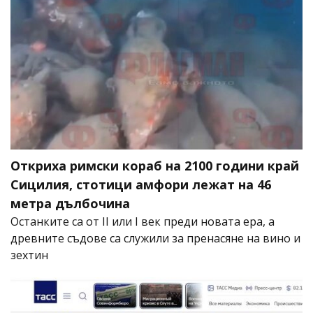
Откриха римски кораб на 2100 години край
Сицилия, стотици амфори лежат на 46
метра дълбочина
Останките са от II или I век преди новата ера, а
древните съдове са служили за пренасяне на вино и
зехтин