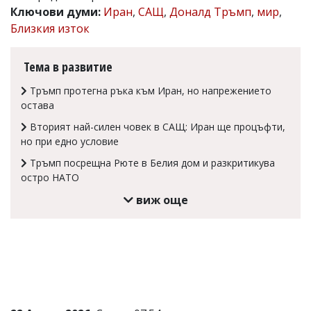
Ключови думи:
Иран
,
САЩ
,
Доналд Тръмп
,
мир
,
Коментарите
Близкия изток
под
статиите
се
Тема в развитие
въвеждат
от
Тръмп протегна ръка към Иран, но напрежението
читателите
и
остава
редакцията
Вторият най-силен човек в САЩ: Иран ще процъфти,
не
носи
но при едно условие
отговорност
Тръмп посрещна Рюте в Белия дом и разкритикува
за
остро НАТО
тях!
Ако
виж още
откриете
обиден
за
вас
коментар,
моля
сигнализирайте
ни!