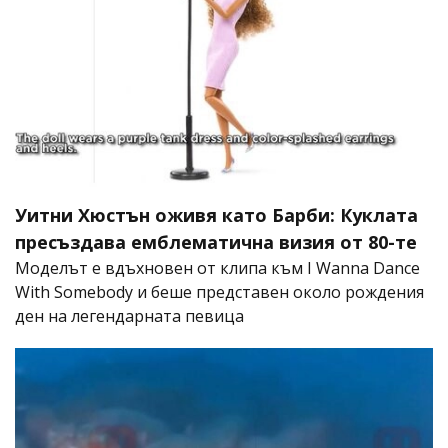
Уитни Хюстън оживя като Барби: Куклата
пресъздава емблематична визия от 80-те
Моделът е вдъхновен от клипа към I Wanna Dance
With Somebody и беше представен около рождения
ден на легендарната певица