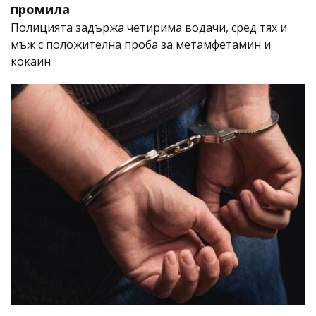
промила
Полицията задържа четирима водачи, сред тях и
мъж с положителна проба за метамфетамин и
кокаин