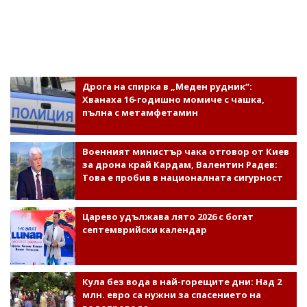
Дрога на спирка в „Меден рудник“:
Хванаха 16-годишно момиче с чашка,
пълна с метамфетамин
Военният министър чака отговор от Киев
за дрона край Кардам, Валентин Радев:
Това е пробив в националната сигурност
Царево удължава лято 2026 с богат
септемврийски календар
Кула без вода в най-горещите дни: Над 2
млн. евро са нужни за спасението на