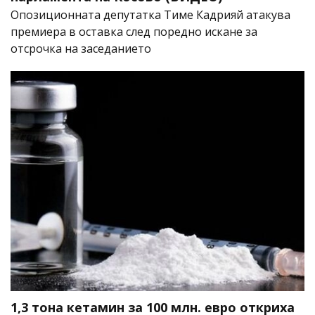
Опозиционната депутатка Тиме Кадрияй атакува
премиера в оставка след поредно искане за
отсрочка на заседанието
1,3 тона кетамин за 100 млн. евро откриха