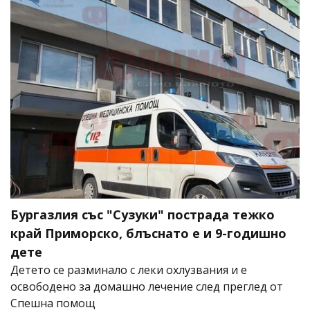
Бургазлия със "Сузуки" пострада тежко
край Приморско, блъснато е и 9-годишно
дете
Детето се разминало с леки охлузвания и е
освободено за домашно лечение след преглед от
Спешна помощ