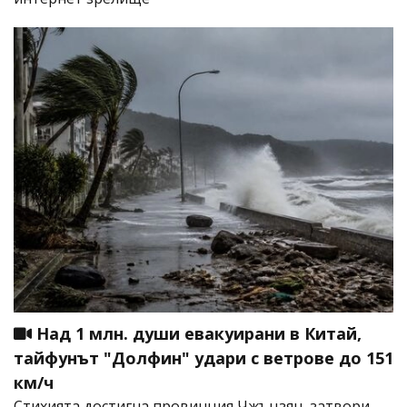
Над 1 млн. души евакуирани в Китай,
тайфунът "Долфин" удари с ветрове до 151
км/ч
Стихията достигна провинция Чжъцзян, затвори