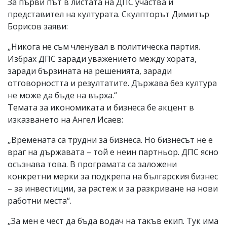
За първи път в листата на ДПС участва и
представител на културата. Скулпторът Димитър
Борисов заяви:
„Никога не съм членувал в политическа партия.
Избрах ДПС заради уважението между хората,
заради бързината на решенията, заради
отговорността и резултатите. Държава без култура
не може да бъде на върха.“
Темата за икономиката и бизнеса бе акцент в
изказването на Ангел Исаев:
„Времената са трудни за бизнеса. Но бизнесът не е
враг на държавата – той е неин партньор. ДПС ясно
осъзнава това. В програмата са заложени
конкретни мерки за подкрепа на българския бизнес
– за инвестиции, за растеж и за разкриване на нови
работни места“.
„За мен е чест да бъда водач на такъв екип. Тук има