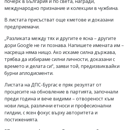
почерк в България и по света, награди,
международно признание и колекции в чужбина.
В листата присъстват още кметове и доказани
предприемачи.
„Разликата между тях и другите е ясна – другите
дори Google не ги познава. Напишете имената им –
насреща няма нищо. Ако искаме силна държава,
трябва да избираме силни личности, доказани с
времето и делата си“, заяви той, предизвиквайки
бурни аплодисменти.
Листата на ДПС-Бургас е пряк резултат от
процесите на обновление в партията, започнали
преди година и вече видими – отвореност към
нови лица, различни етноси и професионални
гилдии, с ясен фокус върху авторитета и
постиженията.