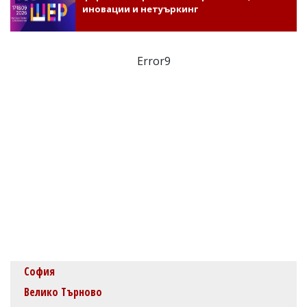
иновации и нетуъркинг
Error9
София
Велико Търново