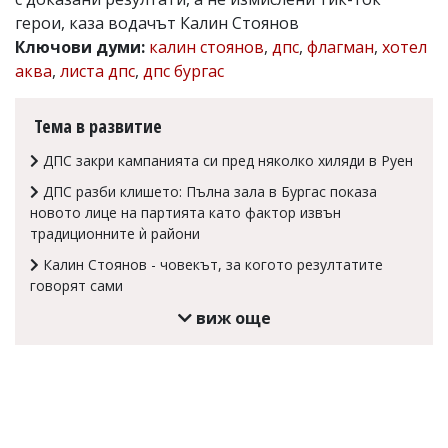
герои, каза водачът Калин Стоянов
Коментарите
под
Ключови думи:
калин стоянов
,
дпс
,
флагман
,
хотел
статиите
аква
,
листа дпс
,
дпс бургас
се
въвеждат
от
Тема в развитие
читателите
и
ДПС закри кампанията си пред няколко хиляди в Руен
редакцията
не
ДПС разби клишето: Пълна зала в Бургас показа
носи
новото лице на партията като фактор извън
отговорност
традиционните ѝ райони
за
тях!
Калин Стоянов - човекът, за когото резултатите
Ако
говорят сами
откриете
обиден
виж още
за
вас
коментар,
моля
сигнализирайте
ни!