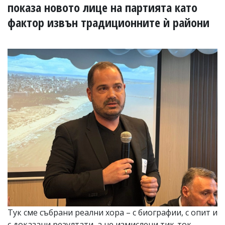
УКРАЙНА
показа новото лице на партията като
СПОРТ
фактор извън традиционните ѝ райони
РАЗСЛЕДВАНЕ
БИЗНЕС
ЮГ
Управители:
Веселин
Василев,
email:
v.vasilev@flagman.bg
Катя
Касабова,
еmail:
k.kassabova@flagman.bg
Главен
редактор:
Иван
Колев,
email:
Тук сме събрани реални хора – с биографии, с опит и
office@flagman.bg
с доказани резултати, а не измислени тик-ток