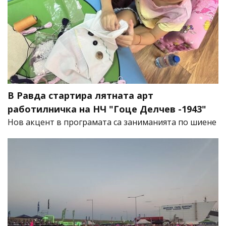
В Равда стартира лятната арт
работилничка на НЧ "Гоце Делчев -1943"
Нов акцент в програмата са заниманията по шиене