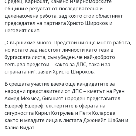
Средец, Карнобат, Камено и черноморските
общини е резултат от последователна и
целенасочена работа, зад която стои областният
председател на партията Христо Широков и
неговият екип.
„Свършихме много. Предстои ни още много работа,
но когато зад нас стоят личности като тези в
бургаската листа, съм убеден, че най-доброто
тепърва предстои – както за ДПС, така и за
страната ни“, заяви Христо Широков.
В срещата участие взеха още кандидатите за
народни представители от ДПС – кметът на Руен
Ахмед Мехмед, бившият народен представител
Ешереф Ешереф, експертите в сферата на
сигурността Кирил Котрулев и Петя Коларова,
както и младите лица в листата Джюнейт Шабан и
Халил Видат.