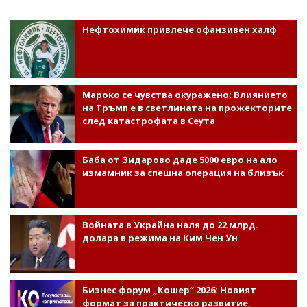
Нефтохимик привлече офанзивен халф
Мароко се чувства окуражено: Влиянието
на Тръмп е в светлината на прожекторите
след катастрофата в Сеута
Баба от Зидарово даде 5000 евро на ало
измамник за спешна операция на близък
Войната в Украйна наля до 22 млрд.
долара в режима на Ким Чен Ун
Бизнес форум „Кошер“ 2026: Новият
формат за практическо развитие,