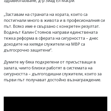
здравеопазване, д-р Зиад Ел Масри:
„Заставам на страната на хората, които са
постигнали много в живота и в професионалния си
път. Всяко име е свързано с конкретен резултат.
Водачът Калин Стоянов направи единствената
тежка реформа в сферата на сигурността – днес
доходите на хиляди служители на МВР са
дългосрочно защитени“.
Думите му бяха подкрепени от присъстващи в
залата, чиито близки работят в системата на
сигурността – дългогодишни служители, които за
първи път получават достойно възнаграждение.