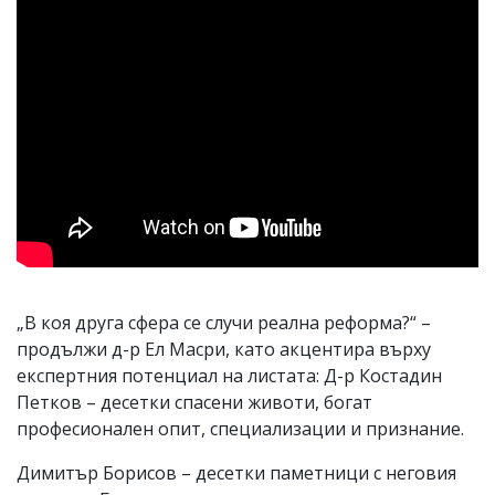
„В коя друга сфера се случи реална реформа?“ –
продължи д-р Ел Масри, като акцентира върху
експертния потенциал на листата: Д-р Костадин
Петков – десетки спасени животи, богат
професионален опит, специализации и признание.
Димитър Борисов – десетки паметници с неговия