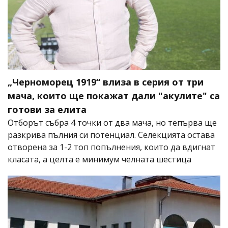
„Черноморец 1919“ влиза в серия от три
мача, които ще покажат дали "акулите" са
готови за елита
Отборът събра 4 точки от два мача, но тепърва ще
разкрива пълния си потенциал. Селекцията остава
отворена за 1-2 топ попълнения, които да вдигнат
класата, а целта е минимум челната шестица