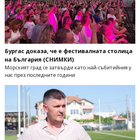
Бургас доказа, че е фестивалната столица
на България (СНИМКИ)
Морският град се затвърди като най-събитийния у
нас през последните години