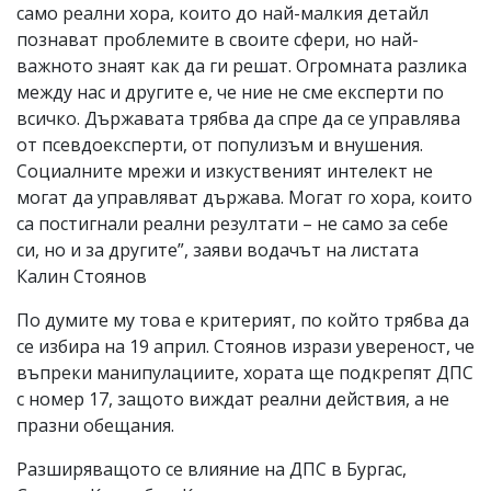
само реални хора, които до най-малкия детайл
познават проблемите в своите сфери, но най-
важното знаят как да ги решат. Огромната разлика
между нас и другите е, че ние не сме експерти по
всичко. Държавата трябва да спре да се управлява
от псевдоексперти, от популизъм и внушения.
Социалните мрежи и изкуственият интелект не
могат да управляват държава. Могат го хора, които
са постигнали реални резултати – не само за себе
си, но и за другите”, заяви водачът на листата
Калин Стоянов
По думите му това е критерият, по който трябва да
се избира на 19 април. Стоянов изрази увереност, че
въпреки манипулациите, хората ще подкрепят ДПС
с номер 17, защото виждат реални действия, а не
празни обещания.
Разширяващото се влияние на ДПС в Бургас,