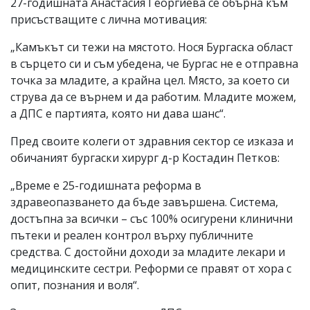
27-годишната Анастасия Георгиева се обърна към
присъстващите с лична мотивация:
„Камъкът си тежи на мястото. Нося Бургаска област
в сърцето си и съм убедена, че Бургас не е отправна
точка за младите, а крайна цел. Място, за което си
струва да се върнем и да работим. Младите можем,
а ДПС е партията, която ни дава шанс“.
Пред своите колеги от здравния сектор се изказа и
обичаният бургаски хирург д-р Костадин Петков:
„Време е 25-годишната реформа в
здравеопазването да бъде завършена. Система,
достъпна за всички – със 100% осигурени клинични
пътеки и реален контрол върху публичните
средства. С достойни доходи за младите лекари и
медицинските сестри. Реформи се правят от хора с
опит, познания и воля“.