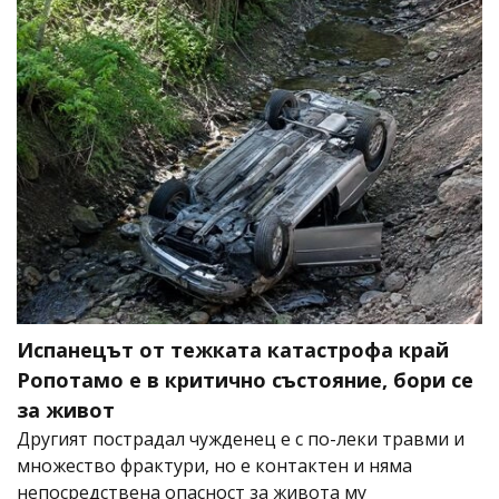
Испанецът от тежката катастрофа край
Ропотамо е в критично състояние, бори се
за живот
Другият пострадал чужденец е с по-леки травми и
множество фрактури, но е контактен и няма
непосредствена опасност за живота му