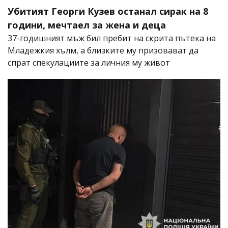
Убитият Георги Кузев останал сирак на 8
години, мечтаел за жена и деца
37-годишният мъж бил пребит на скрита пътека на
Младежкия хълм, а близките му призовават да
спрат спекулациите за личния му живот