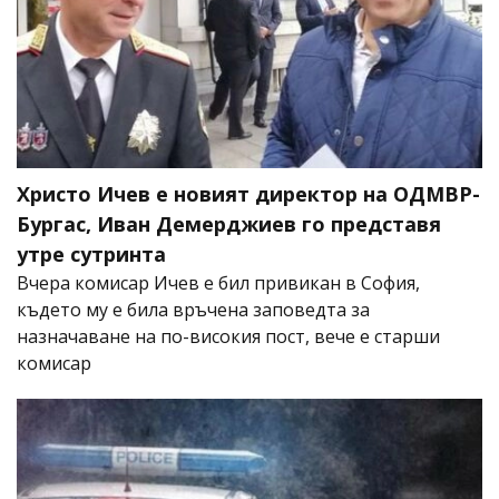
Христо Ичев е новият директор на ОДМВР-
Бургас, Иван Демерджиев го представя
утре сутринта
Вчера комисар Ичев е бил привикан в София,
където му е била връчена заповедта за
назначаване на по-високия пост, вече е старши
комисар