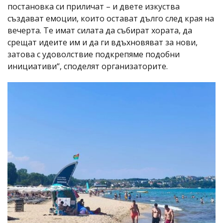
постановка си приличат – и двете изкуства
създават емоции, които остават дълго след края на
вечерта. Те имат силата да събират хората, да
срещат идеите им и да ги вдъхновяват за нови,
затова с удоволствие подкрепяме подобни
инициативи“, споделят организаторите.