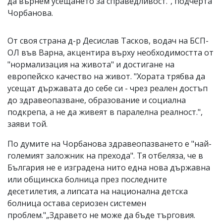
да върнем усещането за справедливост.", подчерта
Чорбанова.
От своя страна д-р Десислав Тасков, водач на БСП-
ОЛ във Варна, акцентира върху необходимостта от
"нормализация на живота" и достигане на
европейско качество на живот. "Хората трябва да
усещат държавата до себе си - чрез реален достъп
до здравеопазване, образование и социална
подкрепа, а не да живеят в паралелна реалност.",
заяви той.
По думите на Чорбанова здравеопазването е "най-
големият заложник на прехода". Тя отбеляза, че в
България не е изградена нито една нова държавна
или общинска болница през последните
десетилетия, а липсата на национална детска
болница остава сериозен системен
проблем."„Здравето не може да бъде търговия.