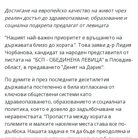
Достигане на европейско качество на живот чрез
реален достъп до здравеопазване, образование и
социална подкрепа предлагат от левицата
"Нашият най-важен приоритет е връщането на
държавата близо до хората.". Това заяви д-р Лидия
Чорбанова, кандидат за народен представител от
листата на "БСП - ОБЕДИНЕНА ЛЕВИЦА" в Пловдив-
област, в предаването "Денят на Дарик".
По думите ѝ през последните десетилетия
държавата постепенно е била изтласкана от
ключови обществени системи като
здравеопазването, образованието и социалната
политика, което е довело до задълбочаване на
неравенствата. "Пропастта между хората в
големите и малките населени места става все по-
дълбока. Нашата задача е тя да бъде преодоляна и