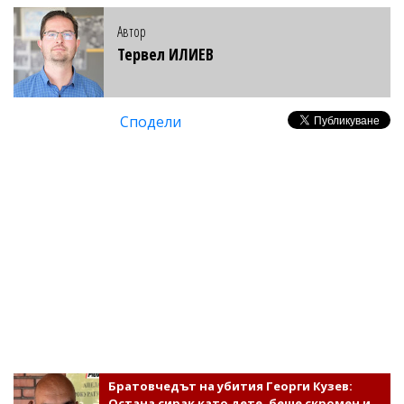
Автор
Тервел ИЛИЕВ
Сподели
Братовчедът на убития Георги Кузев:
Остана сирак като дете, беше скромен и