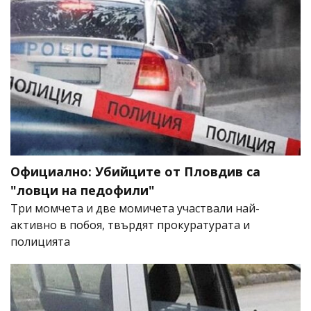
Официално: Убийците от Пловдив са
"ловци на педофили"
Три момчета и две момичета участвали най-
активно в побоя, твърдят прокуратурата и
полицията