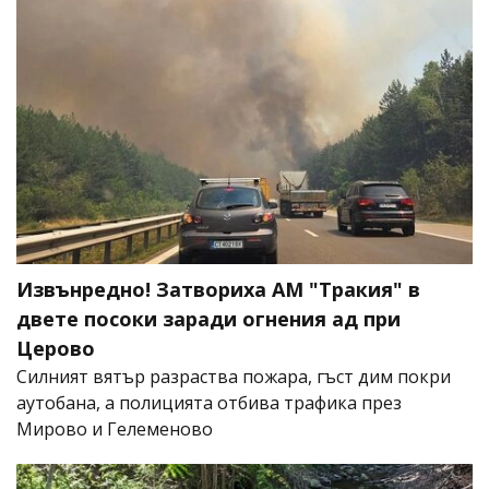
Извънредно! Затвориха АМ "Тракия" в
двете посоки заради огнения ад при
Церово
Силният вятър разраства пожара, гъст дим покри
аутобана, а полицията отбива трафика през
Мирово и Гелеменово