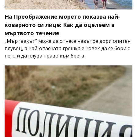
На Преображение морето показва най-
коварното си лице: Как да оцелеем в
мъртвото течение
„Мъртвакът“ може да отнесе навътре дори опитен
плувец, а най-опасната грешка е човек да се бори с
него и да плува право към брега