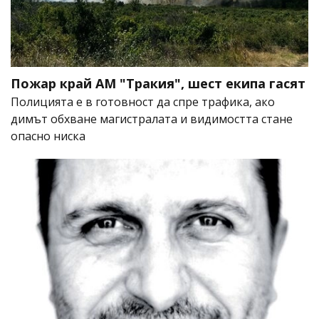
Пожар край АМ "Тракия", шест екипа гасят
Полицията е в готовност да спре трафика, ако
димът обхване магистралата и видимостта стане
опасно ниска