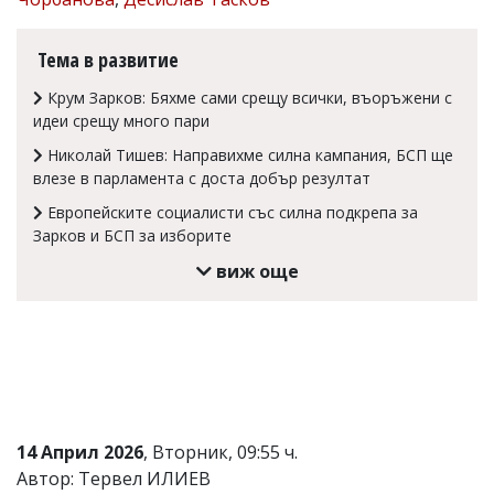
Коментарите
под
Тема в развитие
статиите
се
Крум Зарков: Бяхме сами срещу всички, въоръжени с
въвеждат
идеи срещу много пари
от
читателите
Николай Тишев: Направихме силна кампания, БСП ще
и
влезе в парламента с доста добър резултат
редакцията
не
Европейските социалисти със силна подкрепа за
носи
Зарков и БСП за изборите
отговорност
за
виж още
тях!
Ако
откриете
обиден
за
вас
коментар,
моля
сигнализирайте
14 Април 2026
, Вторник, 09:55 ч.
ни!
Автор: Тервел ИЛИЕВ