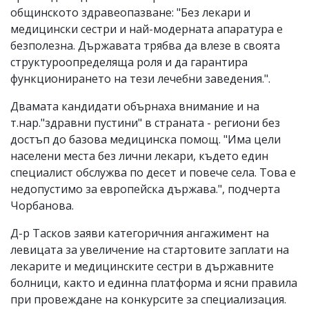
общинското здравеопазване: "Без лекари и
медицински сестри и най-модерната апаратура е
безполезна. Държавата трябва да влезе в своята
структуроопределяща роля и да гарантира
функционирането на тези лечебни заведения.".
Двамата кандидати обърнаха внимание и на
т.нар."здравни пустини" в страната - региони без
достъп до базова медицинска помощ. "Има цели
населени места без лични лекари, където един
специалист обслужва по десет и повече села. Това е
недопустимо за европейска държава.", подчерта
Чорбанова.
Д-р Тасков заяви категоричния ангажимент на
левицата за увеличение на стартовите заплати на
лекарите и медицинските сестри в държавните
болници, както и единна платформа и ясни правила
при провеждане на конкурсите за специализация.