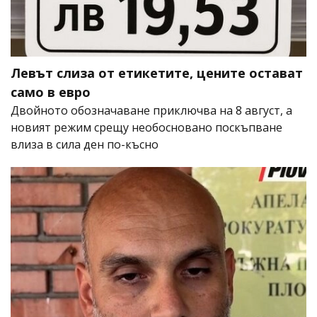
Левът слиза от етикетите, цените остават
само в евро
Двойното обозначаване приключва на 8 август, а
новият режим срещу необосновано поскъпване
влиза в сила ден по-късно