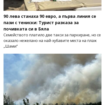
90 лева станаха 90 евро, а първа линия се
пази с тениски: Турист разказа за
почивката си в Бяла
Семейството платило две такси за паркиране, но се
оказало нежелано на най-хубавите места на плаж
„Шами“