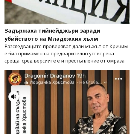
Задържаха тийнейджъри заради
убийството на Младежкия хълм
Разследващите проверяват дали мъжът от Кричим
е бил примамен на предварително уговорена
среща, сред версиите е и престъпление от омраза