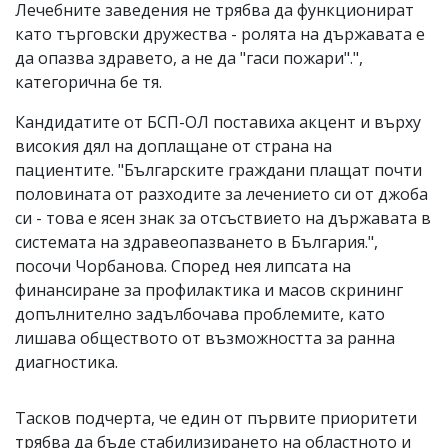
Лечебните заведения не трябва да функционират
като търговски дружества - ролята на държавата е
да опазва здравето, а не да "гаси пожари".",
категорична бе тя.
Кандидатите от БСП-ОЛ поставиха акцент и върху
високия дял на доплащане от страна на
пациентите. "Българските граждани плащат почти
половината от разходите за лечението си от джоба
си - това е ясен знак за отсъствието на държавата в
системата на здравеопазването в България.",
посочи Чорбанова. Според нея липсата на
финансиране за профилактика и масов скрининг
допълнително задълбочава проблемите, като
лишава обществото от възможността за ранна
диагностика.
Тасков подчерта, че един от първите приоритети
трябва да бъде стабилизирането на областното и