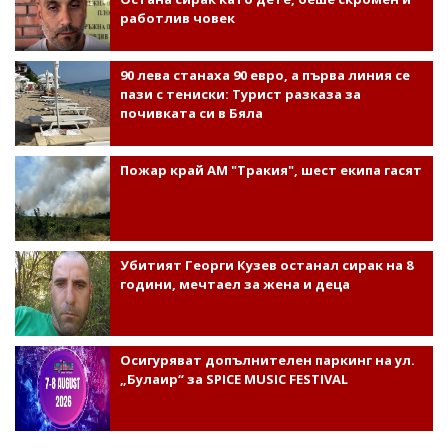
работлив човек
90 лева станаха 90 евро, а първа линия се
пази с тениски: Турист разказа за
почивката си в Бяла
Пожар край АМ "Тракия", шест екипа гасят
Убитият Георги Кузев останал сирак на 8
години, мечтаел за жена и деца
Осигуряват допълнителен паркинг на ул.
„Булаир“ за SPICE MUSIC FESTIVAL