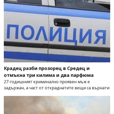
Крадец разби прозорец в Средец и
отмъкна три килима и два парфюма
27-годишният криминално проявен мъж е
задържан, а част от откраднатите вещи са върнати