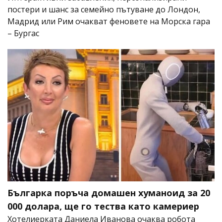
постери и шанс за семейно пътуване до Лондон,
Мадрид или Рим очакват феновете на Морска гара
– Бургас
Българка поръча домашен хуманоид за 20
000 долара, ще го тества като камериер
Хотелиерката Даниела Иванова очаква робота