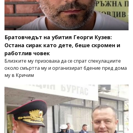
Братовчедът на убития Георги Кузев:
Остана сирак като дете, беше скромен и
работлив човек
Близките му призоваха да се спрат спекулациите
около смъртта му и организират бдение пред дома
му в Кричим