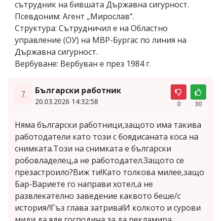
сътрудник на бившата Държавна сигурност.
Псевдоним: Агент „Мирослав“.
Структура: Сътрудничил е на Областно
управление (ОУ) на МВР-Бургас по линия на
Държавна сигурност.
Вербуване: Вербуван е през 1984 г.
Български работник
7.
20.03.2026 14:32:58
0
30
Няма български работници,защото има такива
работодатели като този с боядисаната коса на
снимката.Този на снимката е български
робовладелец,а не работодател.Защото се
презастроило?Виж ти!Като толкова милее,защо
Бар-Вариете го направи хотел,а не
развлекателно заведение каквото беше/с
история/!Гъз глава затрива!И колкото и сурови
миди да яде господина за да рекламира