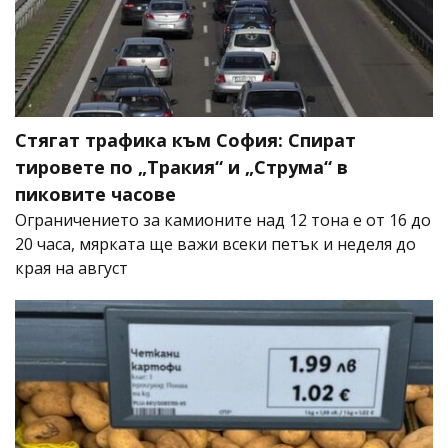
Стягат трафика към София: Спират
тировете по „Тракия“ и „Струма“ в
пиковите часове
Ограничението за камионите над 12 тона е от 16 до
20 часа, мярката ще важи всеки петък и неделя до
края на август