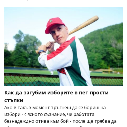
Как да загубим изборите в пет прости
стъпки
Ако в такъв момент тръгнеш да се бориш на
избори - с ясното съзнание, че работата
безнадеждно отива към бой - после ще трябва да