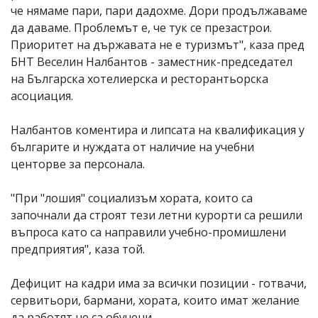
че нямаме пари, пари дадохме. Дори продължаваме
да даваме. Проблемът е, че тук се презастрои.
Приоритет на държавата не е туризмът", каза пред
БНТ Веселин Налбантов - заместник-председател
на Българска хотелиерска и ресторантьорска
асоциация.
Налбантов коментира и липсата на квалификация у
българите и нуждата от наличие на учебни
центорве за персонала.
"При "лошия" социализъм хората, които са
започнали да строят тези летни курорти са решили
въпроса като са направили учебно-промишлени
предприятия", каза той.
Дефицит на кадри има за всички позиции - готвачи,
сервитьори, бармани, хората, които имат желание
да работят не са обучени.