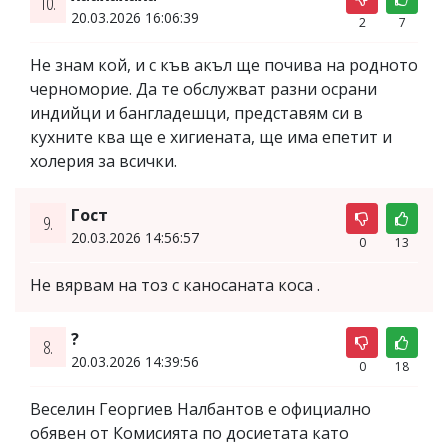
10.
20.03.2026 16:06:39
2
7
Не знам кой, и с къв акъл ще почива на родното
черноморие. Да те обслужват разни осрани
индийци и бангладешци, представям си в
кухните ква ще е хигиената, ще има епетит и
холерия за всички.
Гост
9.
20.03.2026 14:56:57
0
13
Не вярвам на тоз с каносаната коса .
?
8.
20.03.2026 14:39:56
0
18
Веселин Георгиев Налбантов е официално
обявен от Комисията по досиетата като