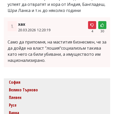
успеят да отвратят и хора от Индия, Бангладеш,
Шри Ланка и т.н. до няколко години
хах
1.
20.03.2026 12:20:19
4
30
Само да припомня, на мастития бизнесмен, че за
да дойде на власт "лошия"социализъм такива
като него са били убивани, а имуществото им
национализирано.
София
Велико Търново
Плевен
Русе
Варна