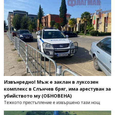
Извънредно! Мъж е заклан в луксозен
комплекс в Слънчев бряг, има арестуван за
убийството му (ОБНОВЕНА)
​Тежкото престъпление е извършено тази нощ