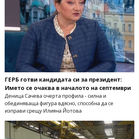
ГЕРБ готви кандидата си за президент:
Името се очаква в началото на септември
Деница Сачева очерта профила - силна и
обединяваща фигура вдясно, способна да се
изправи срещу Илияна Йотова