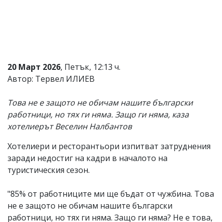
Коментарите
под
статиите
се
въвеждат
от
читателите
20 Март 2026
, Петък, 12:13 ч.
и
Автор: Тервел ИЛИЕВ
редакцията
не
носи
Това не е защото не обичам нашите български
отговорност
работници, но тях ги няма. Защо ги няма, каза
за
хотелиерът Веселин Налбантов
тях!
Ако
откриете
Хотелиери и ресторантьори изпитват затруднения
обиден
заради недостиг на кадри в началото на
за
туристическия сезон.
вас
коментар,
моля
"85% от работниците ми ще бъдат от чужбина. Това
сигнализирайте
не е защото не обичам нашите български
ни!
работници, но тях ги няма. Защо ги няма? Не е това,