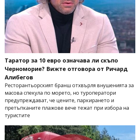
Таратор за 10 евро означава ли скъпо
Черноморие? Вижте отговора от Ричард
Алибегов
Ресторантьорският бранш отхвърля внушенията за
масова спекула по морето, но туроператори
предупреждават, че цените, паркирането и
претъпканите плажове вече тежат при избора на
туристите