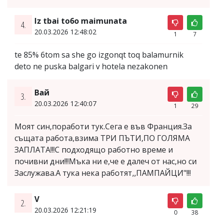
lz tbai to6o maimunata
4.
20.03.2026 12:48:02
1
7
te 85% 6tom sa she go izgonqt toq balamurnik
deto ne puska balgari v hotela nezakonen
Вай
3.
20.03.2026 12:40:07
1
29
Моят син,поработи тук.Сега е във Франция.За
същата работа,взима ТРИ ПЪТИ,ПО ГОЛЯМА
ЗАПЛАТА!!!С подходящо работно време и
почивни дни!!!Мъка ни е,че е далеч от нас,но си
Заслужава.А тука нека работят,,ПАМПАЙЦИ"!!!
V
2.
20.03.2026 12:21:19
0
38