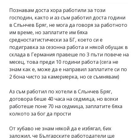
Познавам доста хора работили за този
господин, както и аз съм работил доста години
в Слънчев Бряг, не мога да говоря за работното
им време, но заплатите им бяха
средностатистически за БГ, което си е
подигравка за сезонна работа и някой обущак в
склада в Германия правеше по 3 пъти повече на
месец, това преди 10 години работа (сега не
знам как е, може да е направил заплатите си по
2 бона чисто за камериерка, но се съмнявам)
Аз съм работил по хотели в Слънчев Бряг,
договора беше 40 часа на седмица, но всеки
работеше поне 70 на седмица, заплатите бяха
колкото за бог да прости
От хубаво не знам някой да е избягал, бих
заложил, че Българските работодатели ще