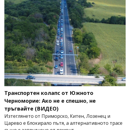
Транспортен колапс от Южното
Черноморие: Ако не е спешно, не
тръгвайте (ВИДЕО)
Изтеглянето от Приморско, Китен, Лозенец и
Царево е блокирало пътя, а алтернативното трасе
също е затруднено от ремонт