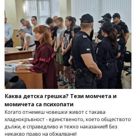
Каква детска грешка? Тези момчета и
момичета са психопати
Когато отнемеш човешки живот с такава
хладнокръвност - единственото, което обществото
дължи, е справедливо и тежко наказание!!! Без
никакво право на обжалване!