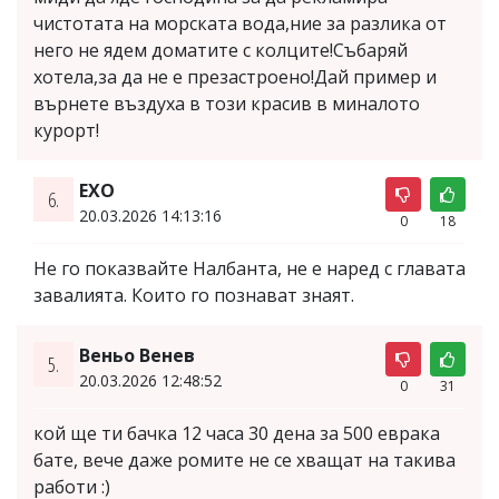
чистотата на морската вода,ние за разлика от
него не ядем доматите с колците!Събаряй
хотела,за да не е презастроено!Дай пример и
върнете въздуха в този красив в миналото
курорт!
ЕХО
6.
20.03.2026 14:13:16
0
18
Не го показвайте Налбанта, не е наред с главата
завалията. Които го познават знаят.
Веньо Венев
5.
20.03.2026 12:48:52
0
31
кой ще ти бачка 12 часа 30 дена за 500 еврака
бате, вече даже ромите не се хващат на такива
работи :)