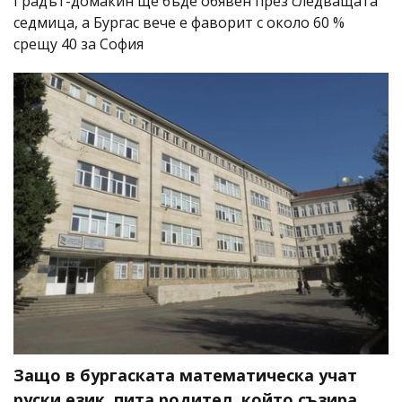
Градът-домакин ще бъде обявен през следващата
седмица, а Бургас вече е фаворит с около 60 %
срещу 40 за София
Защо в бургаската математическа учат
руски език, пита родител, който съзира