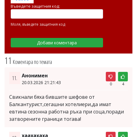
Въведете защитния код:
Моля, въведете защитния код
11
Коментара по темата
Анонимен
11.
20.03.2026 21:21:43
0
4
Свикнали бяха бившите шефове от
Балкантурист,сегашни хотелиери,да имат
евтина сезонна работна ръка при соца,поради
затворените граници тогава!
хаахахаха