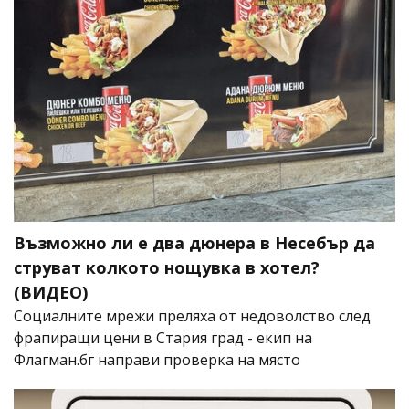
Възможно ли е два дюнера в Несебър да
струват колкото нощувка в хотел?
(ВИДЕО)
Социалните мрежи преляха от недоволство след
фрапиращи цени в Стария град - екип на
Флагман.бг направи проверка на място