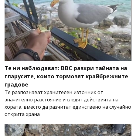
Те ни наблюдават: BBC разкри тайната на
гларусите, които тормозят крайбрежните
градове
Те разпознават хранителен източник от
значително разстояние и следят действията на
хората, вместо да разчитат единствено на случайно
открита храна