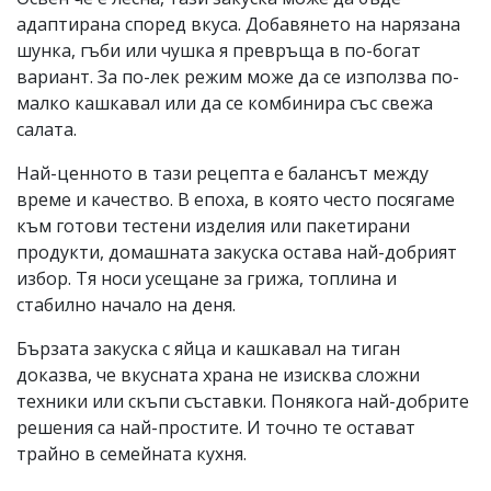
адаптирана според вкуса. Добавянето на нарязана
шунка, гъби или чушка я превръща в по-богат
вариант. За по-лек режим може да се използва по-
малко кашкавал или да се комбинира със свежа
салата.
Най-ценното в тази рецепта е балансът между
време и качество. В епоха, в която често посягаме
към готови тестени изделия или пакетирани
продукти, домашната закуска остава най-добрият
избор. Тя носи усещане за грижа, топлина и
стабилно начало на деня.
Бързата закуска с яйца и кашкавал на тиган
доказва, че вкусната храна не изисква сложни
техники или скъпи съставки. Понякога най-добрите
решения са най-простите. И точно те остават
трайно в семейната кухня.