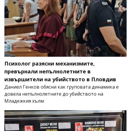
Психолог разясни механизмите,
превърнали непълнолетните в
извършители на убийството в Пловдив
Даниел Генков обясни как груповата динамика е
довела непълнолетните до убийството на
Младежкия хълм