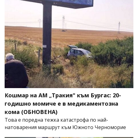
Кошмар на АМ „Тракия" към Бургас: 20-
годишно момиче е в медикаментозна
кома (ОБНОВЕНА)
Това е поредна тежка катастрофа по най-
натоварения маршрут към Южното Черноморие