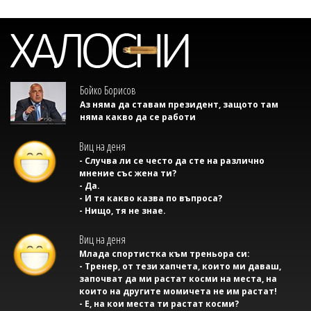
Бойко Борисов
Аз няма да ставам президент, защото там
няма какво да се работи
Виц на деня
- Случва ли се често да сте на различно
мнение със жена ти?
- Да.
- И тя какво казва по въпроса?
- Нищо, тя не знае.
Виц на деня
Млада спортистка към треньора си:
- Тренер, от тези хапчета, които ми даваш,
започват да ми растат косми на места, на
които на другите момичета не им растат!
- Е, на кои места ти растат косми?