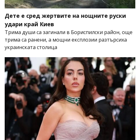
Дете е сред жертвите на нощните руски
удари край Киев
Трима души са загинали в Бориспилски район, още
трима са ранени, а мощни експлозии разтърсиха
украинската столица