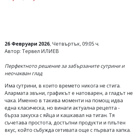
Коментарите
под
статиите
се
въвеждат
от
читателите
26 Февруари 2026
, Четвъртък, 09:05 ч.
и
Автор: Тервел ИЛИЕВ
редакцията
не
носи
Перфектното решение за забързаните сутрини и
отговорност
неочакван глад
за
тях!
Ако
Има сутрини, в които времето никога не стига.
откриете
Алармата звъни, графикът е натоварен, а гладът не
обиден
чака. Именно в такива моменти на помощ идва
за
вас
една класическа, но винаги актуална рецепта -
коментар,
бърза закуска с яйца и кашкавал на тиган. Тя
моля
съчетава простота, достъпни продукти и плътен
сигнализирайте
ни!
вкус, който събужда сетивата още с първата хапка.