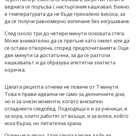
веднага се поръсва с настъргания кашкавал. Важно
е температурата да не бъде прекалено висока, за
да се получи равномерно изпичане без изсушаване.
След около три до четири минути основата стяга.
Може внимателно да се прегъне като омлет или да
се остави отворена, според предпочитанията. Още
две минути са достатъчни, за да се разтопи
кашкавалът и да образува апетитна златиста
коричка.
Цялата рецепта отнема не повече от 7 минути.
Това я прави идеална не само за делничните дни,
но и за онези моменти, когато внезапно
огладнеете следобед. Подходяща е и за ученици, и
за хора, които работят от вкъщи, и за всеки, който
иска бърза, но питателна храна.
Освен че е лесна, тази закуска може да бъде