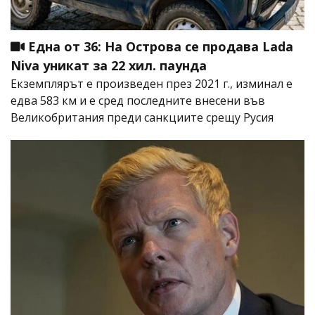
Една от 36: На Острова се продава Lada
Niva уникат за 22 хил. паунда
Екземплярът е произведен през 2021 г., изминал е
едва 583 км и е сред последните внесени във
Великобритания преди санкциите срещу Русия