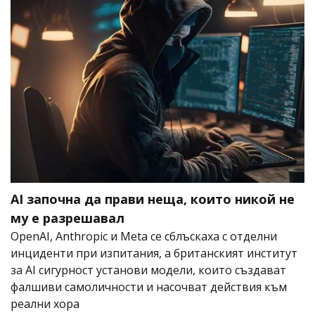
AI започна да прави неща, които никой не
му е разрешавал
OpenAI, Anthropic и Meta се сблъскаха с отделни
инциденти при изпитания, а британският институт
за AI сигурност установи модели, които създават
фалшиви самоличности и насочват действия към
реални хора