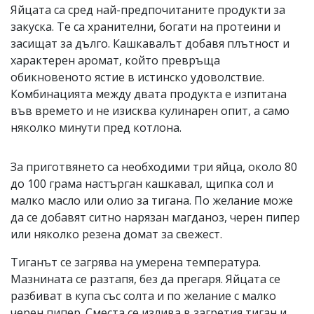
Яйцата са сред най-предпочитаните продукти за
закуска. Те са хранителни, богати на протеини и
засищат за дълго. Кашкавалът добавя плътност и
характерен аромат, който превръща
обикновеното ястие в истинско удоволствие.
Комбинацията между двата продукта е изпитана
във времето и не изисква кулинарен опит, а само
няколко минути пред котлона.
За приготвянето са необходими три яйца, около 80
до 100 грама настърган кашкавал, щипка сол и
малко масло или олио за тигана. По желание може
да се добавят ситно нарязан магданоз, черен пипер
или няколко резена домат за свежест.
Тиганът се загрява на умерена температура.
Мазнината се разтапя, без да прегаря. Яйцата се
разбиват в купа със солта и по желание с малко
черен пипер. Сместа се излива в загретия тиган и