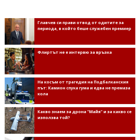
Главчев си прави отвод от одитите за
периода, в който беше служебен премиер
Флиртът не е интервю за връзка
На косъм от трагедия на Подбалканския
път: Камион спука гума и едва не премаза
кола
Какво знаем за дрона "Майя" и за какво се
използва той?