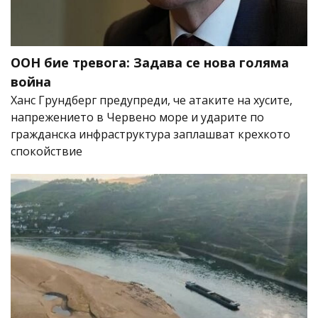
ООН бие тревога: Задава се нова голяма
война
Ханс Грундберг предупреди, че атаките на хусите,
напрежението в Червено море и ударите по
гражданска инфраструктура заплашват крехкото
спокойствие