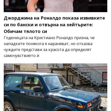
Джорджина на Роналдо показа извивките
си по бански и отвърна на хейтърите:
Обичам тялото си
Годеницата на Кристиано Роналдо призна, че
нападките понякога я нараняват, но отказва
чуждите представи за красота да определят
самочувствието ѝ