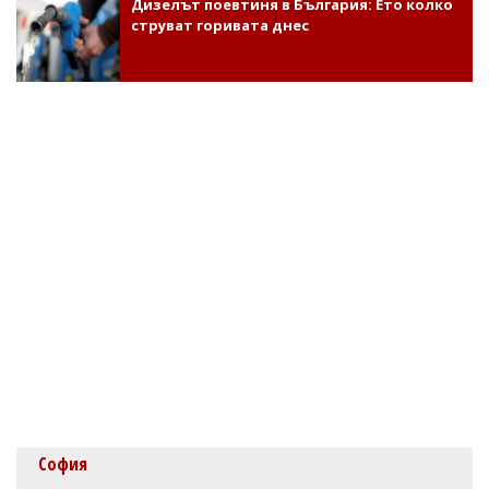
Дизелът поевтиня в България: Ето колко
струват горивата днес
София